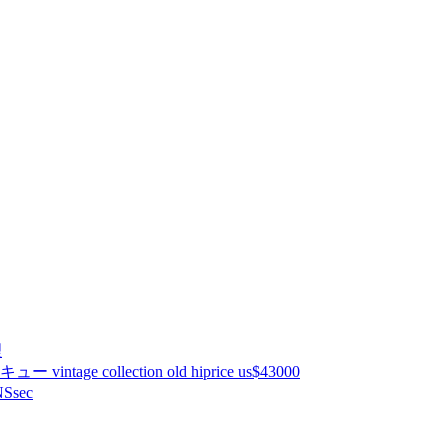
理
ntage collection old hiprice us$43000
Ssec