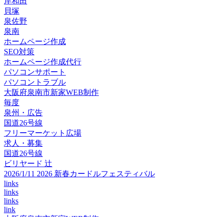
岸和田
貝塚
泉佐野
泉南
ホームページ作成
SEO対策
ホームページ作成代行
パソコンサポート
パソコントラブル
大阪府泉南市新家WEB制作
毎度
泉州・広告
国道26号線
フリーマーケット広場
求人・募集
国道26号線
ビリヤード 辻
2026/1/11 2026 新春カードルフェスティバル
links
links
links
link