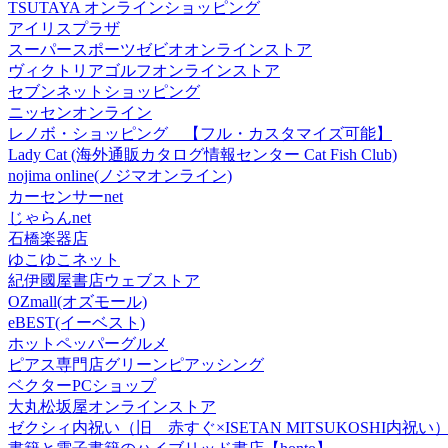
TSUTAYA オンラインショッピング
アイリスプラザ
スーパースポーツゼビオオンラインストア
ヴィクトリアゴルフオンラインストア
セブンネットショッピング
ニッセンオンライン
レノボ・ショッピング 【フル・カスタマイズ可能】
Lady Cat (海外通販カタログ情報センター Cat Fish Club)
nojima online(ノジマオンライン)
カーセンサーnet
じゃらんnet
石橋楽器店
ゆこゆこネット
紀伊國屋書店ウェブストア
OZmall(オズモール)
eBEST(イーベスト)
ホットペッパーグルメ
ピアス専門店グリーンピアッシング
ベクターPCショップ
大丸松坂屋オンラインストア
ゼクシィ内祝い（旧 赤すぐ×ISETAN MITSUKOSHI内祝い