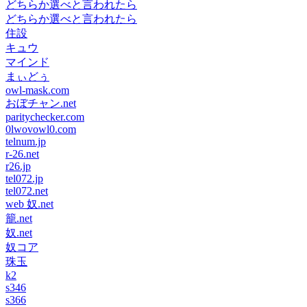
どちらか選べと言われたら
どちらか選べと言われたら
住設
キュウ
マインド
まぃどぅ
owl-mask.com
おぼチャン.net
paritychecker.com
0lwovowl0.com
telnum.jp
r-26.net
r26.jp
tel072.jp
tel072.net
web 奴.net
籠.net
奴.net
奴コア
珠玉
k2
s346
s366