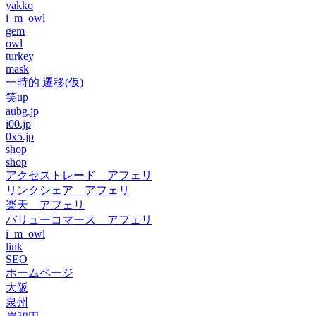
yakko
i_m_owl
gem
owl
turkey
mask
一時的 遷移(仮)
笑up
aubg.jp
i00.jp
0x5.jp
shop
shop
アクセストレード アフェリ
リンクシェア アフェリ
楽天 アフェリ
バリューコマース アフェリ
i_m_owl
link
SEO
ホームページ
大阪
泉州