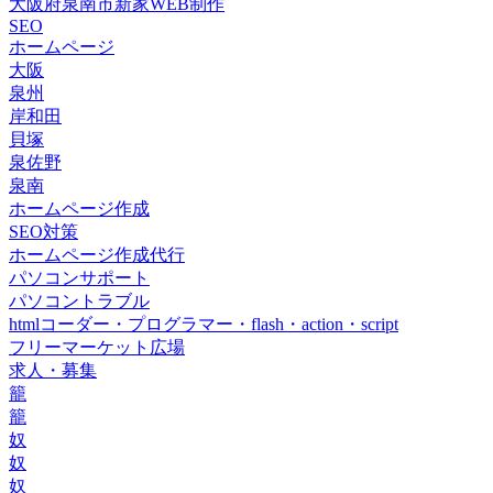
大阪府泉南市新家WEB制作
SEO
ホームページ
大阪
泉州
岸和田
貝塚
泉佐野
泉南
ホームページ作成
SEO対策
ホームページ作成代行
パソコンサポート
パソコントラブル
htmlコーダー・プログラマー・flash・action・script
フリーマーケット広場
求人・募集
籠
籠
奴
奴
奴