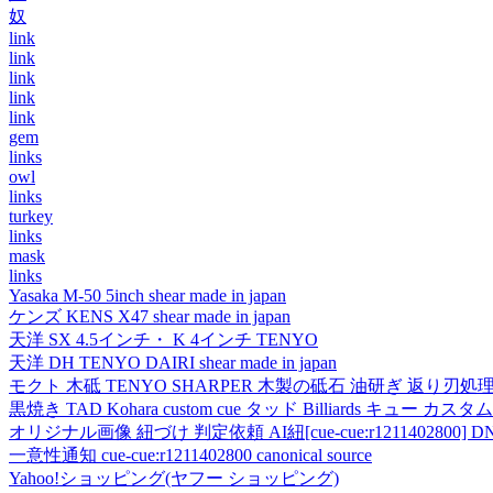
奴
link
link
link
link
link
gem
links
owl
links
turkey
links
mask
links
Yasaka M-50 5inch shear made in japan
ケンズ KENS X47 shear made in japan
天洋 SX 4.5インチ・ K 4インチ TENYO
天洋 DH TENYO DAIRI shear made in japan
モクト 木砥 TENYO SHARPER 木製の砥石 油研ぎ 返り刃処
黒焼き TAD Kohara custom cue タッド Billiards キュー カスタムキュー vi
オリジナル画像 紐づけ 判定依頼 AI紐[cue-cue:r1211402800] DN
一意性通知 cue-cue:r1211402800 canonical source
Yahoo!ショッピング(ヤフー ショッピング)