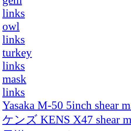
links
owl
links
turkey
links
mask
links
Yasaka M-50 5inch shear m
ケンズ KENS X47 shear mad