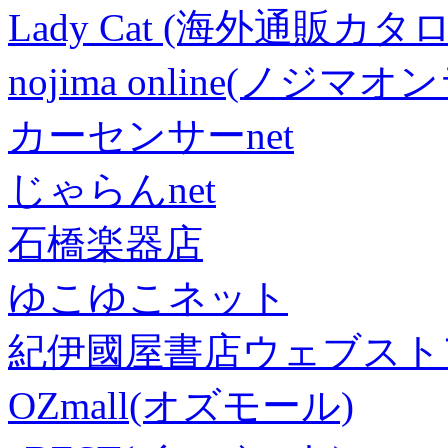
Lady Cat (海外通販カタロ
nojima online(ノジマ
カーセンサーnet
じゃらんnet
石橋楽器店
ゆこゆこネット
紀伊國屋書店ウェブスト
OZmall(オズモール)