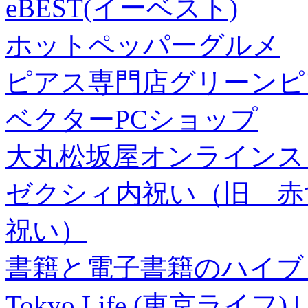
eBEST(イーベスト)
ホットペッパーグルメ
ピアス専門店グリーンピ
ベクターPCショップ
大丸松坂屋オンラインス
ゼクシィ内祝い（旧 赤すぐ×
祝い）
書籍と電子書籍のハイブリ
Tokyo Life (東京ラ