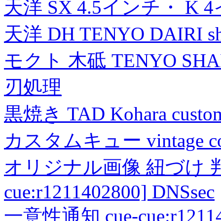
天洋 SX 4.5インチ・ K 
天洋 DH TENYO DAIRI shea
モクト 木砥 TENYO SH
刃処理
黒焼き TAD Kohara custo
カスタムキュー vintage collec
オリジナル画像 紐づけ 判定
cue:r1211402800] DNSsec
一意性通知 cue-cue:r1211402