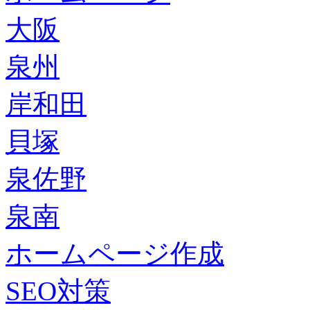
大阪
泉州
岸和田
貝塚
泉佐野
泉南
ホームページ作成
SEO対策