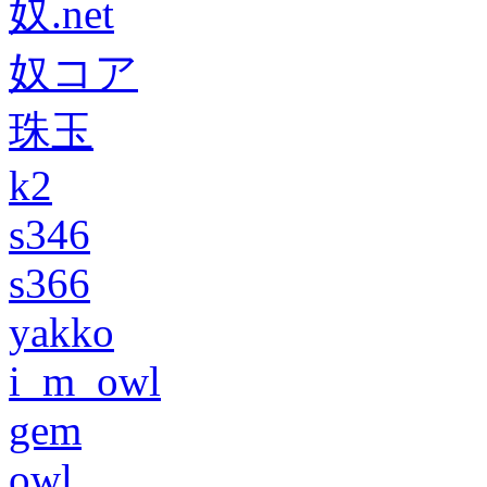
奴.net
奴コア
珠玉
k2
s346
s366
yakko
i_m_owl
gem
owl