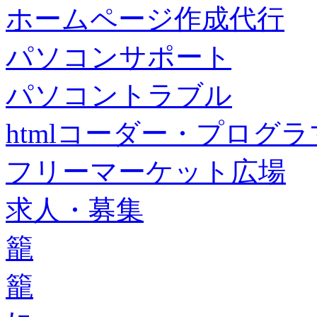
ホームページ作成代行
パソコンサポート
パソコントラブル
htmlコーダー・プログラマー・f
フリーマーケット広場
求人・募集
籠
籠