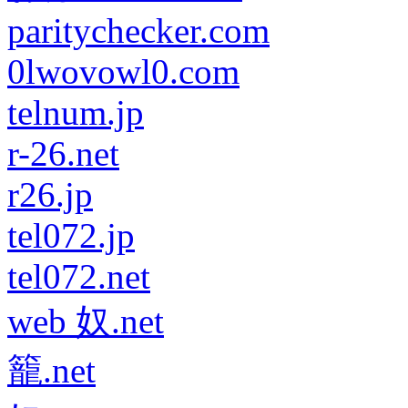
paritychecker.com
0lwovowl0.com
telnum.jp
r-26.net
r26.jp
tel072.jp
tel072.net
web 奴.net
籠.net