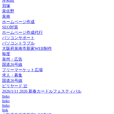
岸和田
貝塚
泉佐野
泉南
ホームページ作成
SEO対策
ホームページ作成代行
パソコンサポート
パソコントラブル
大阪府泉南市新家WEB制作
毎度
泉州・広告
国道26号線
フリーマーケット広場
求人・募集
国道26号線
ビリヤード 辻
2026/1/11 2026 新春カードルフェスティバル
links
links
links
link