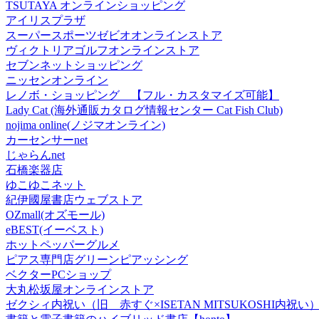
TSUTAYA オンラインショッピング
アイリスプラザ
スーパースポーツゼビオオンラインストア
ヴィクトリアゴルフオンラインストア
セブンネットショッピング
ニッセンオンライン
レノボ・ショッピング 【フル・カスタマイズ可能】
Lady Cat (海外通販カタログ情報センター Cat Fish Club)
nojima online(ノジマオンライン)
カーセンサーnet
じゃらんnet
石橋楽器店
ゆこゆこネット
紀伊國屋書店ウェブストア
OZmall(オズモール)
eBEST(イーベスト)
ホットペッパーグルメ
ピアス専門店グリーンピアッシング
ベクターPCショップ
大丸松坂屋オンラインストア
ゼクシィ内祝い（旧 赤すぐ×ISETAN MITSUKOSHI内祝い