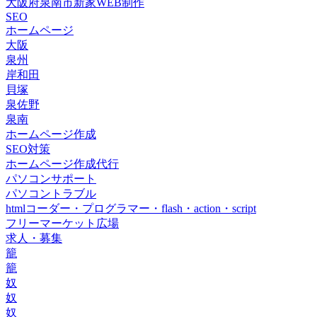
大阪府泉南市新家WEB制作
SEO
ホームページ
大阪
泉州
岸和田
貝塚
泉佐野
泉南
ホームページ作成
SEO対策
ホームページ作成代行
パソコンサポート
パソコントラブル
htmlコーダー・プログラマー・flash・action・script
フリーマーケット広場
求人・募集
籠
籠
奴
奴
奴