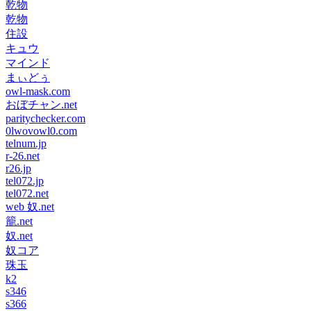
乾物
乾物
住設
キュウ
マインド
まぃどぅ
owl-mask.com
おぼチャン.net
paritychecker.com
0lwovowl0.com
telnum.jp
r-26.net
r26.jp
tel072.jp
tel072.net
web 奴.net
籠.net
奴.net
奴コア
珠玉
k2
s346
s366