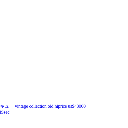
理
ntage collection old hiprice us$43000
Ssec