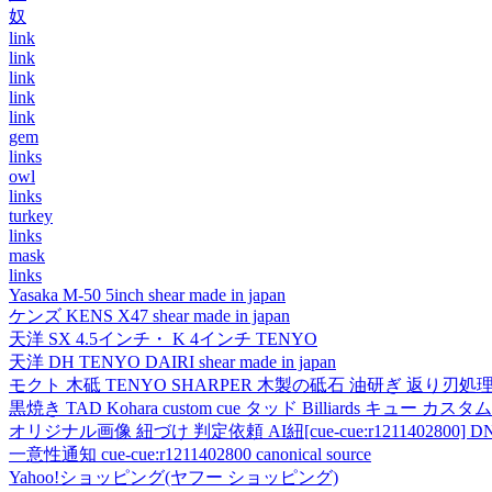
奴
link
link
link
link
link
gem
links
owl
links
turkey
links
mask
links
Yasaka M-50 5inch shear made in japan
ケンズ KENS X47 shear made in japan
天洋 SX 4.5インチ・ K 4インチ TENYO
天洋 DH TENYO DAIRI shear made in japan
モクト 木砥 TENYO SHARPER 木製の砥石 油研ぎ 返り刃処
黒焼き TAD Kohara custom cue タッド Billiards キュー カスタムキュー vi
オリジナル画像 紐づけ 判定依頼 AI紐[cue-cue:r1211402800] DN
一意性通知 cue-cue:r1211402800 canonical source
Yahoo!ショッピング(ヤフー ショッピング)