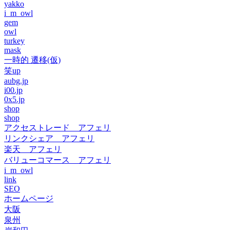
yakko
i_m_owl
gem
owl
turkey
mask
一時的 遷移(仮)
笑up
aubg.jp
i00.jp
0x5.jp
shop
shop
アクセストレード アフェリ
リンクシェア アフェリ
楽天 アフェリ
バリューコマース アフェリ
i_m_owl
link
SEO
ホームページ
大阪
泉州