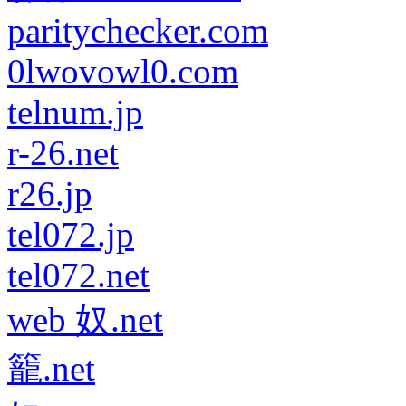
paritychecker.com
0lwovowl0.com
telnum.jp
r-26.net
r26.jp
tel072.jp
tel072.net
web 奴.net
籠.net