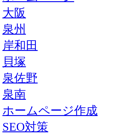
大阪
泉州
岸和田
貝塚
泉佐野
泉南
ホームページ作成
SEO対策