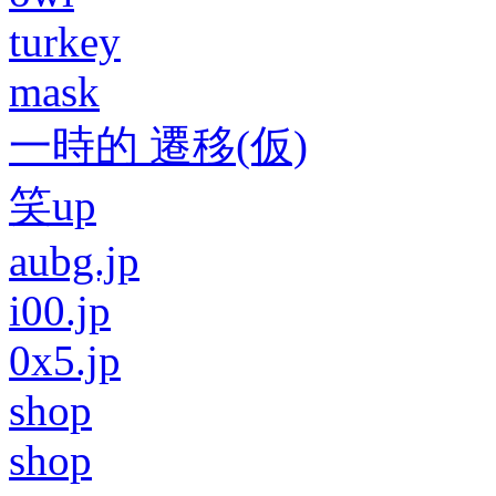
turkey
mask
一時的 遷移(仮)
笑up
aubg.jp
i00.jp
0x5.jp
shop
shop