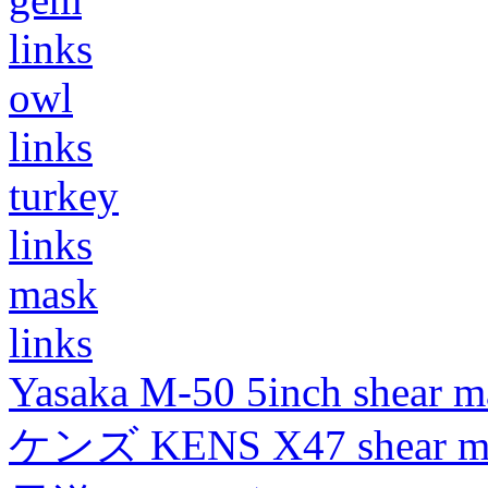
links
owl
links
turkey
links
mask
links
Yasaka M-50 5inch shear m
ケンズ KENS X47 shear mad