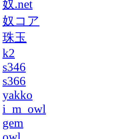
奴.net
奴コア
珠玉
k2
s346
s366
yakko
i_m_owl
gem
owl