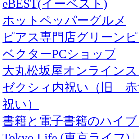
eBEST(イーベスト)
ホットペッパーグルメ
ピアス専門店グリーンピ
ベクターPCショップ
大丸松坂屋オンラインス
ゼクシィ内祝い（旧 赤すぐ×
祝い）
書籍と電子書籍のハイブリ
Tokyo Life (東京ラ