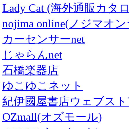
Lady Cat (海外通販カタロ
nojima online(ノジマ
カーセンサーnet
じゃらんnet
石橋楽器店
ゆこゆこネット
紀伊國屋書店ウェブスト
OZmall(オズモール)