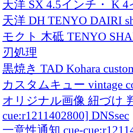
天洋 SX 4.5インチ・ K 
天洋 DH TENYO DAIRI shea
モクト 木砥 TENYO SH
刃処理
黒焼き TAD Kohara custo
カスタムキュー vintage collec
オリジナル画像 紐づけ 判定
cue:r1211402800] DNSsec
一意性通知 cue-cue:r1211402