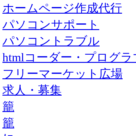
ホームページ作成代行
パソコンサポート
パソコントラブル
htmlコーダー・プログラマー・f
フリーマーケット広場
求人・募集
籠
籠