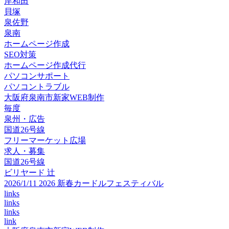
岸和田
貝塚
泉佐野
泉南
ホームページ作成
SEO対策
ホームページ作成代行
パソコンサポート
パソコントラブル
大阪府泉南市新家WEB制作
毎度
泉州・広告
国道26号線
フリーマーケット広場
求人・募集
国道26号線
ビリヤード 辻
2026/1/11 2026 新春カードルフェスティバル
links
links
links
link