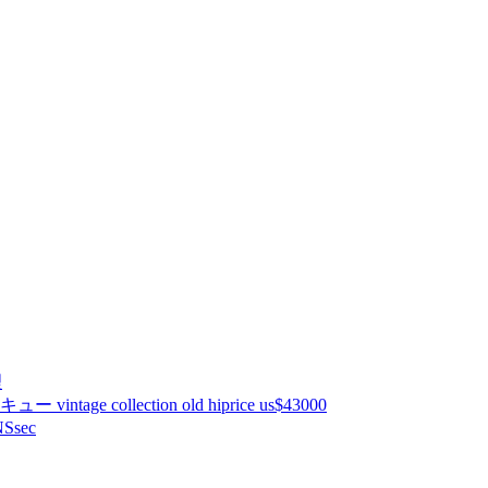
理
ntage collection old hiprice us$43000
Ssec