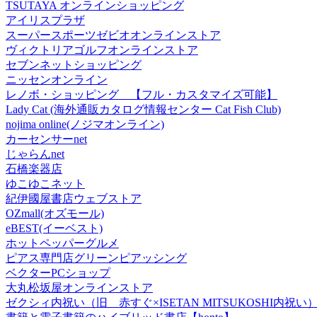
TSUTAYA オンラインショッピング
アイリスプラザ
スーパースポーツゼビオオンラインストア
ヴィクトリアゴルフオンラインストア
セブンネットショッピング
ニッセンオンライン
レノボ・ショッピング 【フル・カスタマイズ可能】
Lady Cat (海外通販カタログ情報センター Cat Fish Club)
nojima online(ノジマオンライン)
カーセンサーnet
じゃらんnet
石橋楽器店
ゆこゆこネット
紀伊國屋書店ウェブストア
OZmall(オズモール)
eBEST(イーベスト)
ホットペッパーグルメ
ピアス専門店グリーンピアッシング
ベクターPCショップ
大丸松坂屋オンラインストア
ゼクシィ内祝い（旧 赤すぐ×ISETAN MITSUKOSHI内祝い