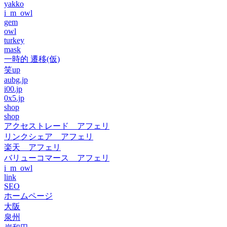
yakko
i_m_owl
gem
owl
turkey
mask
一時的 遷移(仮)
笑up
aubg.jp
i00.jp
0x5.jp
shop
shop
アクセストレード アフェリ
リンクシェア アフェリ
楽天 アフェリ
バリューコマース アフェリ
i_m_owl
link
SEO
ホームページ
大阪
泉州