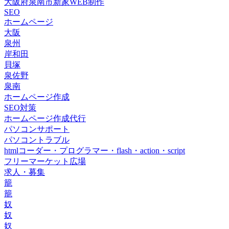
大阪府泉南市新家WEB制作
SEO
ホームページ
大阪
泉州
岸和田
貝塚
泉佐野
泉南
ホームページ作成
SEO対策
ホームページ作成代行
パソコンサポート
パソコントラブル
htmlコーダー・プログラマー・flash・action・script
フリーマーケット広場
求人・募集
籠
籠
奴
奴
奴