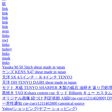
奴
link
link
link
link
link
gem
links
owl
links
turkey
links
mask
links
Yasaka M-50 5inch shear made in japan
ケンズ KENS X47 shear made in japan
天洋 SX 4.5インチ・ K 4インチ TENYO
天洋 DH TENYO DAIRI shear made in japan
モクト 木砥 TENYO SHARPER 木製の砥石 油研ぎ 返り刃処
黒焼き TAD Kohara custom cue タッド Billiards キュー カスタムキュー vi
オリジナル画像 紐づけ 判定依頼 AI紐[cue-cue:r1211402800] DN
一意性通知 cue-cue:r1211402800 canonical source
Yahoo!ショッピング(ヤフー ショッピング)