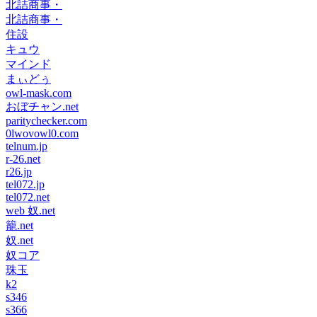
北詰商事・
北詰商事・
住設
キュウ
マインド
まぃどぅ
owl-mask.com
おぼチャン.net
paritychecker.com
0lwovowl0.com
telnum.jp
r-26.net
r26.jp
tel072.jp
tel072.net
web 奴.net
籠.net
奴.net
奴コア
珠玉
k2
s346
s366