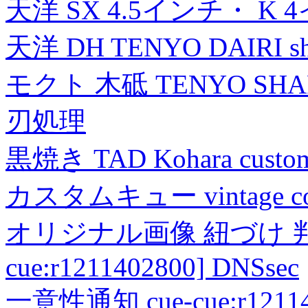
天洋 SX 4.5インチ・ K 
天洋 DH TENYO DAIRI shea
モクト 木砥 TENYO SH
刃処理
黒焼き TAD Kohara custo
カスタムキュー vintage collec
オリジナル画像 紐づけ 判定
cue:r1211402800] DNSsec
一意性通知 cue-cue:r1211402