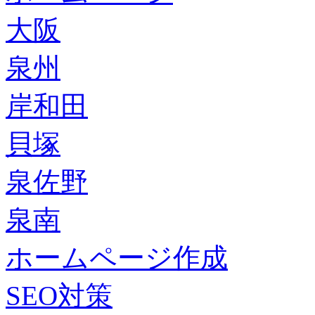
大阪
泉州
岸和田
貝塚
泉佐野
泉南
ホームページ作成
SEO対策