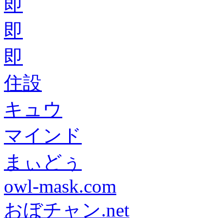
即
即
即
住設
キュウ
マインド
まぃどぅ
owl-mask.com
おぼチャン.net