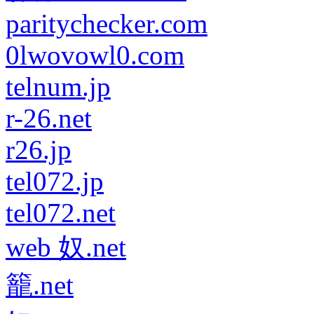
paritychecker.com
0lwovowl0.com
telnum.jp
r-26.net
r26.jp
tel072.jp
tel072.net
web 奴.net
籠.net