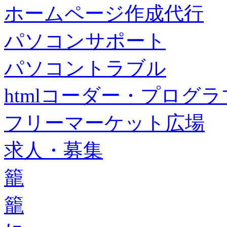
ホームページ作成代行
パソコンサポート
パソコントラブル
htmlコーダー・プログラマー・f
フリーマーケット広場
求人・募集
籠
籠