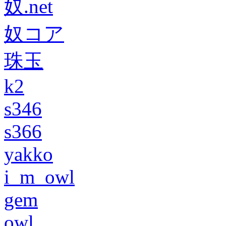
奴.net
奴コア
珠玉
k2
s346
s366
yakko
i_m_owl
gem
owl