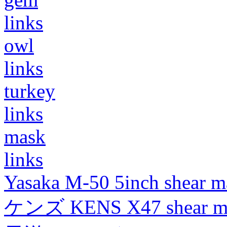
links
owl
links
turkey
links
mask
links
Yasaka M-50 5inch shear m
ケンズ KENS X47 shear mad