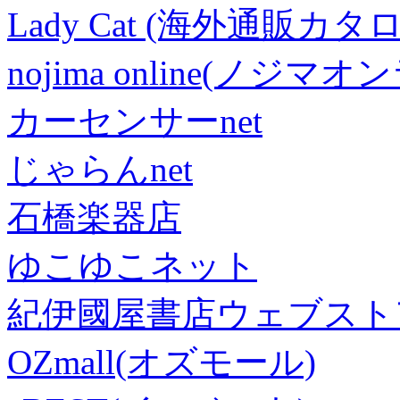
Lady Cat (海外通販カタロ
nojima online(ノジマ
カーセンサーnet
じゃらんnet
石橋楽器店
ゆこゆこネット
紀伊國屋書店ウェブスト
OZmall(オズモール)