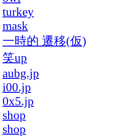
turkey
mask
一時的 遷移(仮)
笑up
aubg.jp
i00.jp
0x5.jp
shop
shop