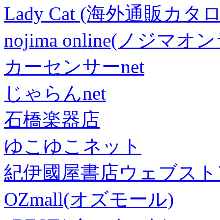
Lady Cat (海外通販カタロ
nojima online(ノジマ
カーセンサーnet
じゃらんnet
石橋楽器店
ゆこゆこネット
紀伊國屋書店ウェブスト
OZmall(オズモール)