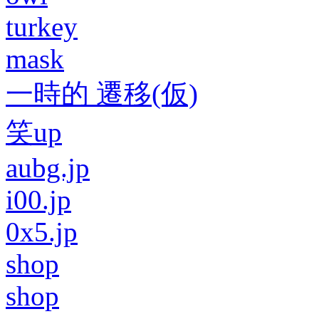
turkey
mask
一時的 遷移(仮)
笑up
aubg.jp
i00.jp
0x5.jp
shop
shop