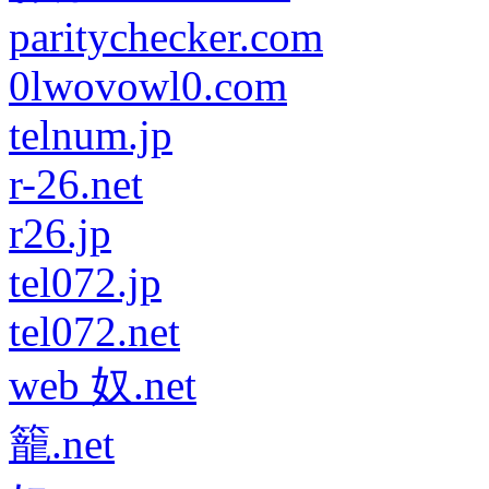
paritychecker.com
0lwovowl0.com
telnum.jp
r-26.net
r26.jp
tel072.jp
tel072.net
web 奴.net
籠.net