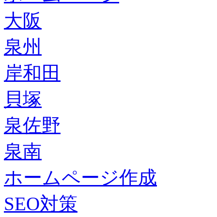
大阪
泉州
岸和田
貝塚
泉佐野
泉南
ホームページ作成
SEO対策