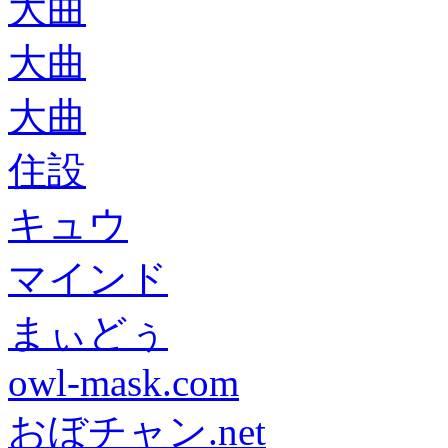
大曲
大曲
大曲
住設
キュウ
マインド
まぃどぅ
owl-mask.com
おぼチャン.net