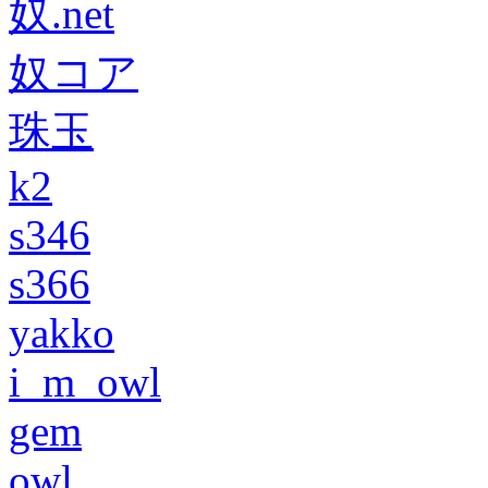
奴.net
奴コア
珠玉
k2
s346
s366
yakko
i_m_owl
gem
owl