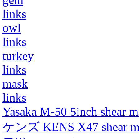
links
owl
links
turkey
links
mask
links
Yasaka M-50 5inch shear m
ケンズ KENS X47 shear mad