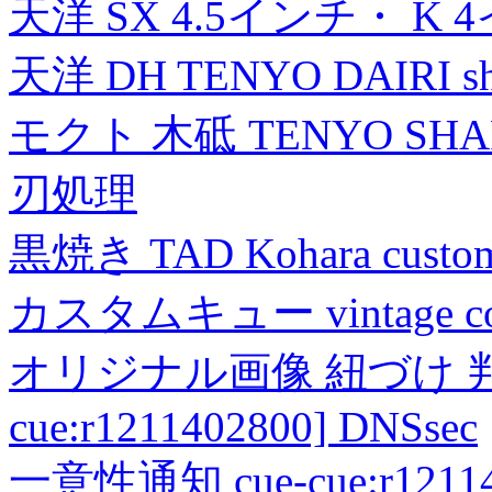
天洋 SX 4.5インチ・ K 
天洋 DH TENYO DAIRI shea
モクト 木砥 TENYO SH
刃処理
黒焼き TAD Kohara custo
カスタムキュー vintage collec
オリジナル画像 紐づけ 判定
cue:r1211402800] DNSsec
一意性通知 cue-cue:r1211402