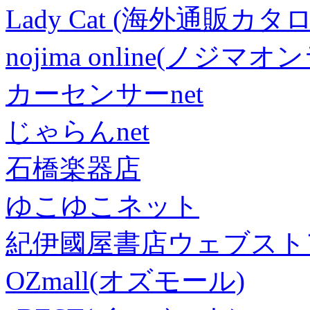
Lady Cat (海外通販カタロ
nojima online(ノジマ
カーセンサーnet
じゃらんnet
石橋楽器店
ゆこゆこネット
紀伊國屋書店ウェブスト
OZmall(オズモール)