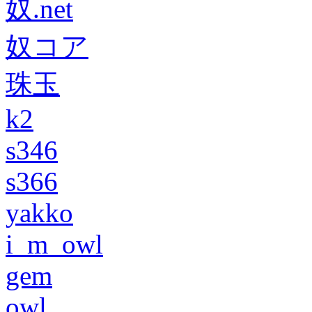
奴.net
奴コア
珠玉
k2
s346
s366
yakko
i_m_owl
gem
owl