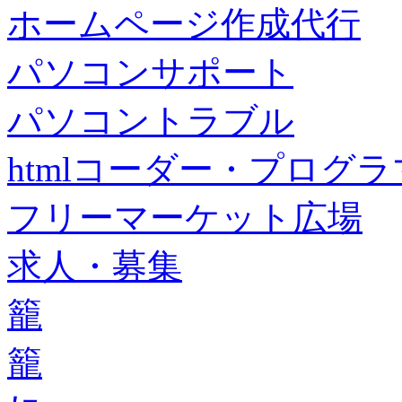
ホームページ作成代行
パソコンサポート
パソコントラブル
htmlコーダー・プログラマー・f
フリーマーケット広場
求人・募集
籠
籠