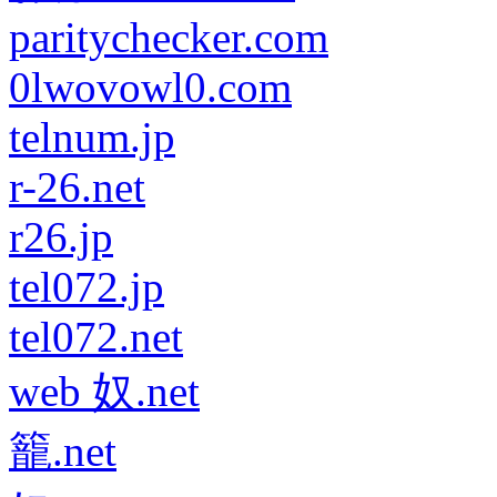
paritychecker.com
0lwovowl0.com
telnum.jp
r-26.net
r26.jp
tel072.jp
tel072.net
web 奴.net
籠.net