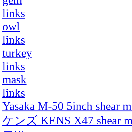
links
owl
links
turkey
links
mask
links
Yasaka M-50 5inch shear m
ケンズ KENS X47 shear mad