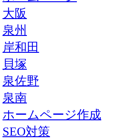
大阪
泉州
岸和田
貝塚
泉佐野
泉南
ホームページ作成
SEO対策