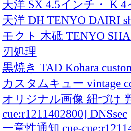
天洋 SX 4.5インチ・ K 
天洋 DH TENYO DAIRI shea
モクト 木砥 TENYO SH
刃処理
黒焼き TAD Kohara custo
カスタムキュー vintage collec
オリジナル画像 紐づけ 判定
cue:r1211402800] DNSsec
一意性通知 cue-cue:r1211402