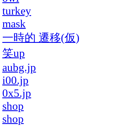
turkey
mask
一時的 遷移(仮)
笑up
aubg.jp
i00.jp
0x5.jp
shop
shop