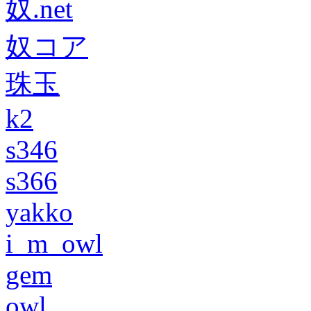
奴.net
奴コア
珠玉
k2
s346
s366
yakko
i_m_owl
gem
owl