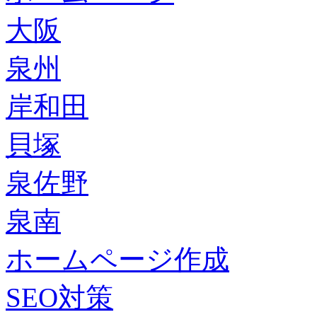
大阪
泉州
岸和田
貝塚
泉佐野
泉南
ホームページ作成
SEO対策