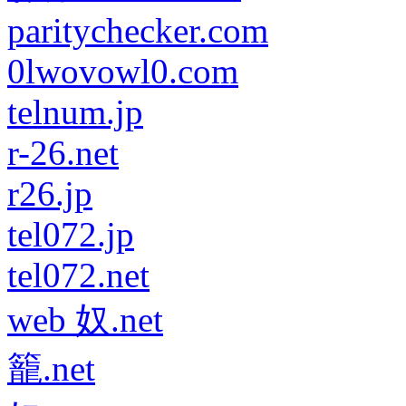
paritychecker.com
0lwovowl0.com
telnum.jp
r-26.net
r26.jp
tel072.jp
tel072.net
web 奴.net
籠.net