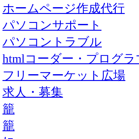
ホームページ作成代行
パソコンサポート
パソコントラブル
htmlコーダー・プログラマー・f
フリーマーケット広場
求人・募集
籠
籠