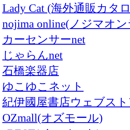
Lady Cat (海外通販カタロ
nojima online(ノジマ
カーセンサーnet
じゃらんnet
石橋楽器店
ゆこゆこネット
紀伊國屋書店ウェブスト
OZmall(オズモール)