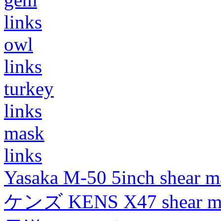
links
owl
links
turkey
links
mask
links
Yasaka M-50 5inch shear m
ケンズ KENS X47 shear mad