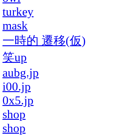
turkey
mask
一時的 遷移(仮)
笑up
aubg.jp
i00.jp
0x5.jp
shop
shop