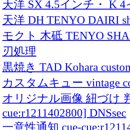
天洋 SX 4.5インチ・ K 
天洋 DH TENYO DAIRI shea
モクト 木砥 TENYO SH
刃処理
黒焼き TAD Kohara custo
カスタムキュー vintage collec
オリジナル画像 紐づけ 判定
cue:r1211402800] DNSsec
一意性通知 cue-cue:r1211402