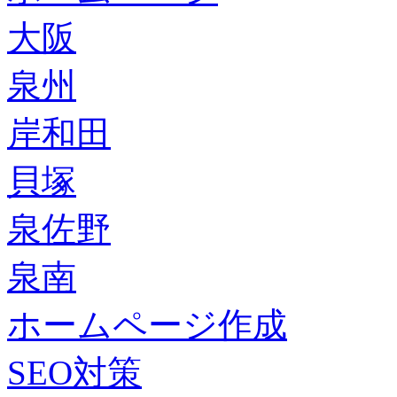
大阪
泉州
岸和田
貝塚
泉佐野
泉南
ホームページ作成
SEO対策