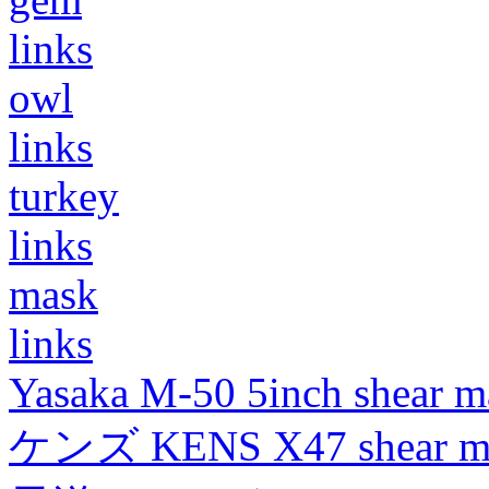
links
owl
links
turkey
links
mask
links
Yasaka M-50 5inch shear m
ケンズ KENS X47 shear mad