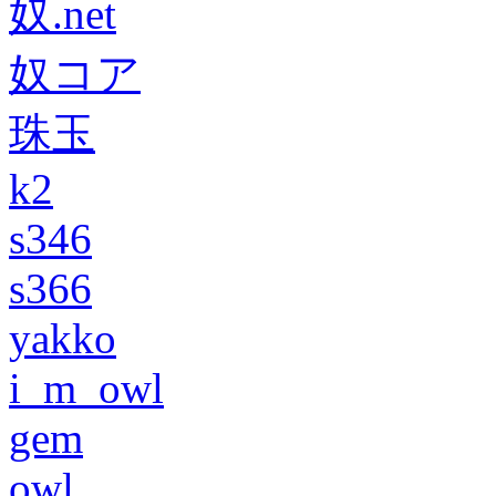
奴.net
奴コア
珠玉
k2
s346
s366
yakko
i_m_owl
gem
owl