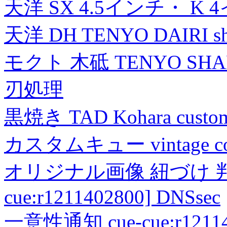
天洋 SX 4.5インチ・ K 
天洋 DH TENYO DAIRI shea
モクト 木砥 TENYO SH
刃処理
黒焼き TAD Kohara custo
カスタムキュー vintage collec
オリジナル画像 紐づけ 判定
cue:r1211402800] DNSsec
一意性通知 cue-cue:r1211402