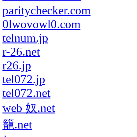
paritychecker.com
0lwovowl0.com
telnum.jp
r-26.net
r26.jp
tel072.jp
tel072.net
web 奴.net
籠.net