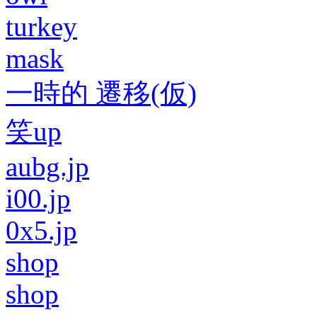
turkey
mask
一時的 遷移(仮)
笑up
aubg.jp
i00.jp
0x5.jp
shop
shop