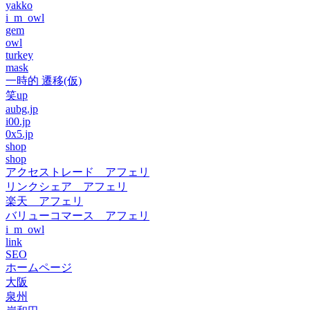
yakko
i_m_owl
gem
owl
turkey
mask
一時的 遷移(仮)
笑up
aubg.jp
i00.jp
0x5.jp
shop
shop
アクセストレード アフェリ
リンクシェア アフェリ
楽天 アフェリ
バリューコマース アフェリ
i_m_owl
link
SEO
ホームページ
大阪
泉州