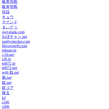
岐阜羽島
岐阜羽島
住設
キュウ
マインド
まぃどぅ
owl-mask.com
おぼチャン.net
paritychecker.com
0lwovowl0.com
telnum.jp
r-26.net
r26.jp
tel072.jp
tel072.net
web 奴.net
籠.net
奴.net
奴コア
珠玉
k2
s346
s366