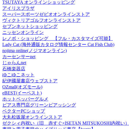
TSUTAYA オンラインショッピング
アイリスプラザ
スーパースポーツゼビオオンラインストア
ヴィクトリアゴルフオンラインストア
セブンネットショッピング
ニッセンオンライン
レノボ・ショッピング 【フル・カスタマイズ可能】
Lady Cat (海外通販カタログ情報センター Cat Fish Club)
nojima online(ノジマオンライン)
カーセンサーnet
じゃらんnet
石橋楽器店
ゆこゆこネット
紀伊國屋書店ウェブストア
OZmall(オズモール)
eBEST(イーベスト)
ホットペッパーグルメ
ピアス専門店グリーンピアッシング
ベクターPCショップ
大丸松坂屋オンラインストア
ゼクシィ内祝い（旧 赤すぐ×ISETAN MITSUKOSHI内祝い