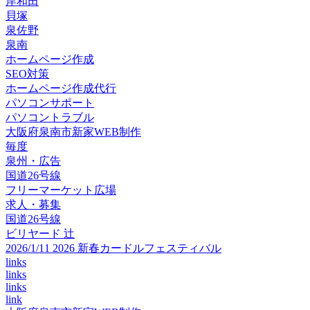
岸和田
貝塚
泉佐野
泉南
ホームページ作成
SEO対策
ホームページ作成代行
パソコンサポート
パソコントラブル
大阪府泉南市新家WEB制作
毎度
泉州・広告
国道26号線
フリーマーケット広場
求人・募集
国道26号線
ビリヤード 辻
2026/1/11 2026 新春カードルフェスティバル
links
links
links
link