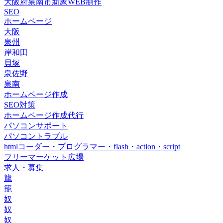
大阪府泉南市新家WEB制作
SEO
ホームページ
大阪
泉州
岸和田
貝塚
泉佐野
泉南
ホームページ作成
SEO対策
ホームページ作成代行
パソコンサポート
パソコントラブル
htmlコーダー・プログラマー・flash・action・script
フリーマーケット広場
求人・募集
籠
籠
奴
奴
奴