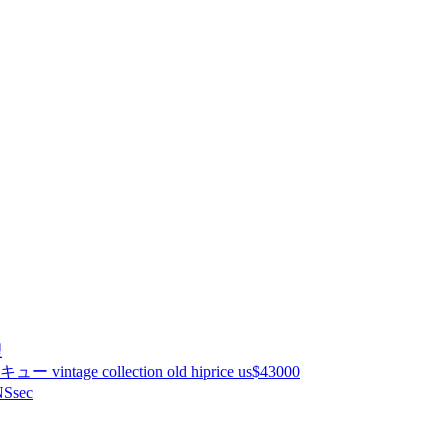
理
ntage collection old hiprice us$43000
Ssec