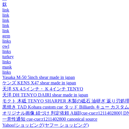
奴
link
link
link
link
link
gem
links
owl
links
turkey
links
mask
links
Yasaka M-50 5inch shear made in japan
ケンズ KENS X47 shear made in japan
天洋 SX 4.5インチ・ K 4インチ TENYO
天洋 DH TENYO DAIRI shear made in japan
モクト 木砥 TENYO SHARPER 木製の砥石 油研ぎ 返り刃処
黒焼き TAD Kohara custom cue タッド Billiards キュー カスタムキュー vi
オリジナル画像 紐づけ 判定依頼 AI紐[cue-cue:r1211402800] DN
一意性通知 cue-cue:r1211402800 canonical source
Yahoo!ショッピング(ヤフー ショッピング)