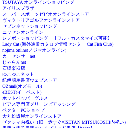
TSUTAYA オンラインショッピング
アイリスプラザ
スーパースポーツゼビオオンラインストア
ヴィクトリアゴルフオンラインストア
セブンネットショッピング
ニッセンオンライン
レノボ・ショッピング 【フル・カスタマイズ可能】
Lady Cat (海外通販カタログ情報センター Cat Fish Club)
nojima online(ノジマオンライン)
カーセンサーnet
じゃらんnet
石橋楽器店
ゆこゆこネット
紀伊國屋書店ウェブストア
OZmall(オズモール)
eBEST(イーベスト)
ホットペッパーグルメ
ピアス専門店グリーンピアッシング
ベクターPCショップ
大丸松坂屋オンラインストア
ゼクシィ内祝い（旧 赤すぐ×ISETAN MITSUKOSHI内祝い