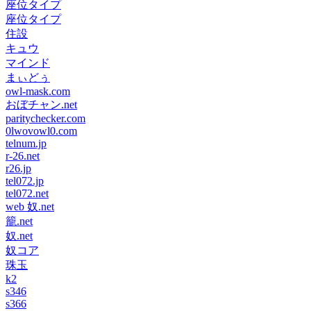
座位タイプ
座位タイプ
住設
キュウ
マインド
まぃどぅ
owl-mask.com
おぼチャン.net
paritychecker.com
0lwovowl0.com
telnum.jp
r-26.net
r26.jp
tel072.jp
tel072.net
web 奴.net
籠.net
奴.net
奴コア
珠玉
k2
s346
s366