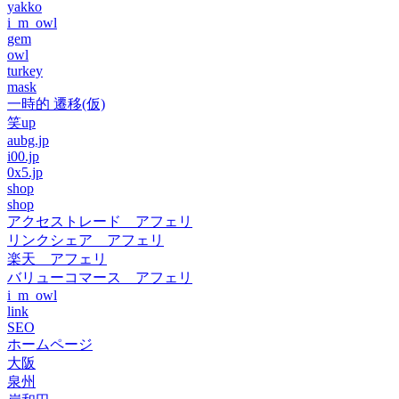
yakko
i_m_owl
gem
owl
turkey
mask
一時的 遷移(仮)
笑up
aubg.jp
i00.jp
0x5.jp
shop
shop
アクセストレード アフェリ
リンクシェア アフェリ
楽天 アフェリ
バリューコマース アフェリ
i_m_owl
link
SEO
ホームページ
大阪
泉州