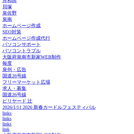
岸和田
貝塚
泉佐野
泉南
ホームページ作成
SEO対策
ホームページ作成代行
パソコンサポート
パソコントラブル
大阪府泉南市新家WEB制作
毎度
泉州・広告
国道26号線
フリーマーケット広場
求人・募集
国道26号線
ビリヤード 辻
2026/1/11 2026 新春カードルフェスティバル
links
links
links
link