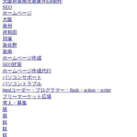
大阪府泉南市新家WEB制作
SEO
ホームページ
大阪
泉州
岸和田
貝塚
泉佐野
泉南
ホームページ作成
SEO対策
ホームページ作成代行
パソコンサポート
パソコントラブル
htmlコーダー・プログラマー・flash・action・script
フリーマーケット広場
求人・募集
籠
籠
奴
奴
奴