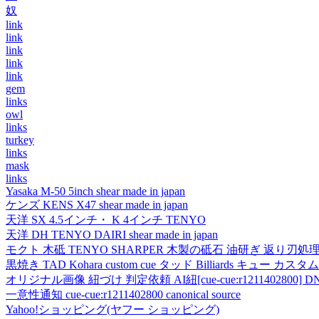
奴
link
link
link
link
link
gem
links
owl
links
turkey
links
mask
links
Yasaka M-50 5inch shear made in japan
ケンズ KENS X47 shear made in japan
天洋 SX 4.5インチ・ K 4インチ TENYO
天洋 DH TENYO DAIRI shear made in japan
モクト 木砥 TENYO SHARPER 木製の砥石 油研ぎ 返り刃処
黒焼き TAD Kohara custom cue タッド Billiards キュー カスタムキュー vi
オリジナル画像 紐づけ 判定依頼 AI紐[cue-cue:r1211402800] DN
一意性通知 cue-cue:r1211402800 canonical source
Yahoo!ショッピング(ヤフー ショッピング)