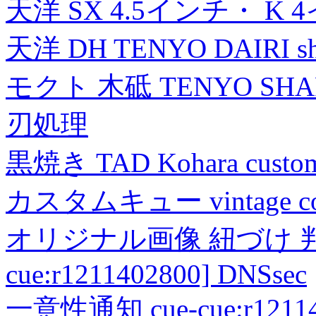
天洋 SX 4.5インチ・ K 
天洋 DH TENYO DAIRI shea
モクト 木砥 TENYO SH
刃処理
黒焼き TAD Kohara custo
カスタムキュー vintage collec
オリジナル画像 紐づけ 判定
cue:r1211402800] DNSsec
一意性通知 cue-cue:r1211402