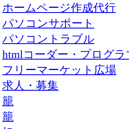
ホームページ作成代行
パソコンサポート
パソコントラブル
htmlコーダー・プログラマー・f
フリーマーケット広場
求人・募集
籠
籠