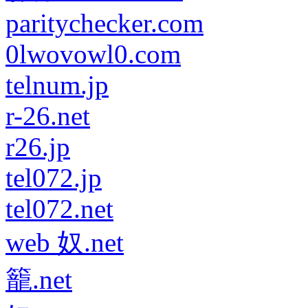
paritychecker.com
0lwovowl0.com
telnum.jp
r-26.net
r26.jp
tel072.jp
tel072.net
web 奴.net
籠.net