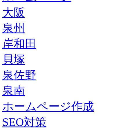
大阪
泉州
岸和田
貝塚
泉佐野
泉南
ホームページ作成
SEO対策