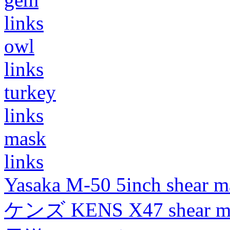
links
owl
links
turkey
links
mask
links
Yasaka M-50 5inch shear m
ケンズ KENS X47 shear mad