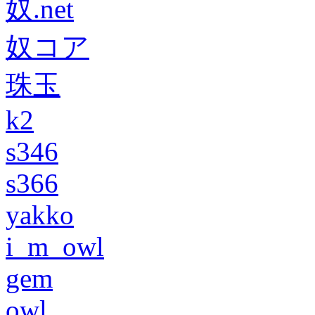
奴.net
奴コア
珠玉
k2
s346
s366
yakko
i_m_owl
gem
owl