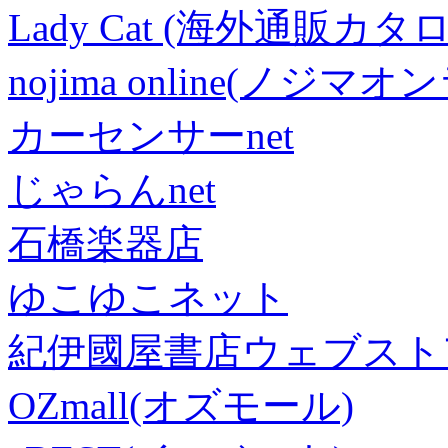
Lady Cat (海外通販カタロ
nojima online(ノジマ
カーセンサーnet
じゃらんnet
石橋楽器店
ゆこゆこネット
紀伊國屋書店ウェブスト
OZmall(オズモール)