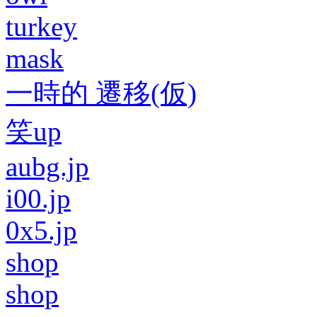
turkey
mask
一時的 遷移(仮)
笑up
aubg.jp
i00.jp
0x5.jp
shop
shop