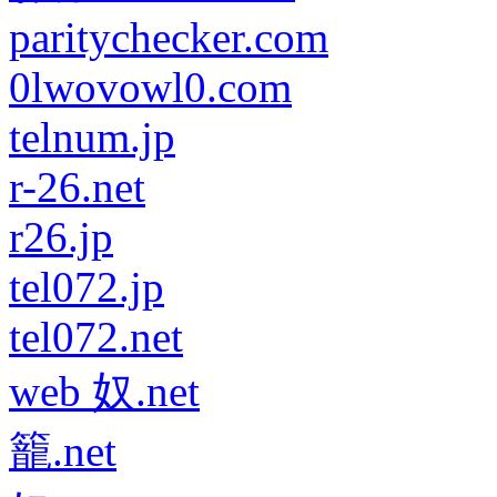
paritychecker.com
0lwovowl0.com
telnum.jp
r-26.net
r26.jp
tel072.jp
tel072.net
web 奴.net
籠.net