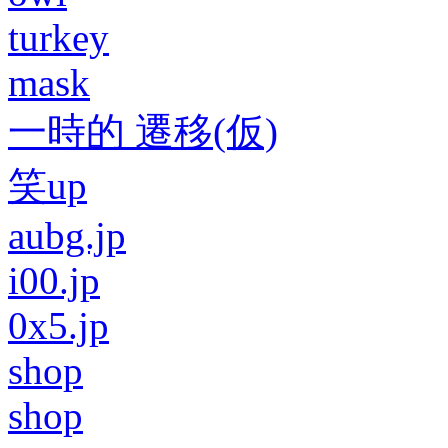
turkey
mask
一時的 遷移(仮)
笑up
aubg.jp
i00.jp
0x5.jp
shop
shop