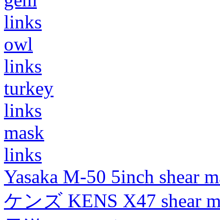
links
owl
links
turkey
links
mask
links
Yasaka M-50 5inch shear m
ケンズ KENS X47 shear mad