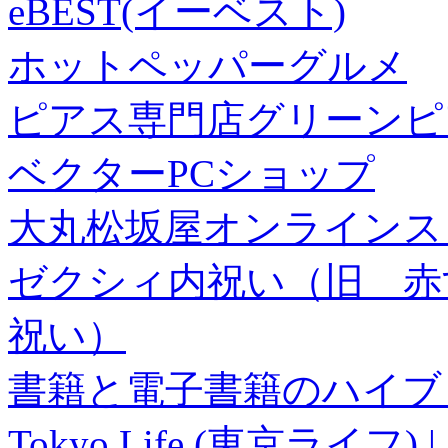
eBEST(イーベスト)
ホットペッパーグルメ
ピアス専門店グリーンピ
ベクターPCショップ
大丸松坂屋オンラインス
ゼクシィ内祝い（旧 赤すぐ×
祝い）
書籍と電子書籍のハイブリ
Tokyo Life (東京ラ