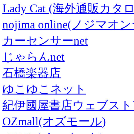
Lady Cat (海外通販カタロ
nojima online(ノジマ
カーセンサーnet
じゃらんnet
石橋楽器店
ゆこゆこネット
紀伊國屋書店ウェブスト
OZmall(オズモール)