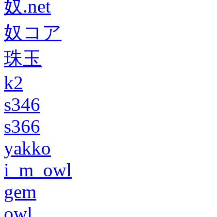
奴.net
奴コア
珠玉
k2
s346
s366
yakko
i_m_owl
gem
owl