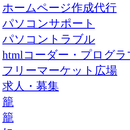
ホームページ作成代行
パソコンサポート
パソコントラブル
htmlコーダー・プログラマー・f
フリーマーケット広場
求人・募集
籠
籠