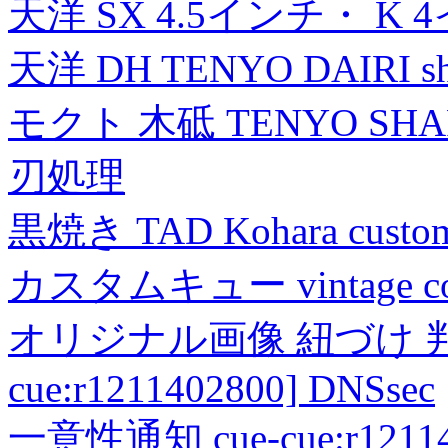
天洋 SX 4.5インチ・ K 
天洋 DH TENYO DAIRI shea
モクト 木砥 TENYO SH
刃処理
黒焼き TAD Kohara custo
カスタムキュー vintage collec
オリジナル画像 紐づけ 判定
cue:r1211402800] DNSsec
一意性通知 cue-cue:r1211402