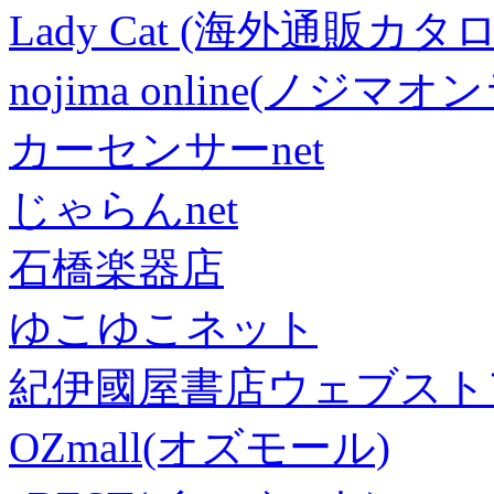
Lady Cat (海外通販カタロ
nojima online(ノジマ
カーセンサーnet
じゃらんnet
石橋楽器店
ゆこゆこネット
紀伊國屋書店ウェブスト
OZmall(オズモール)