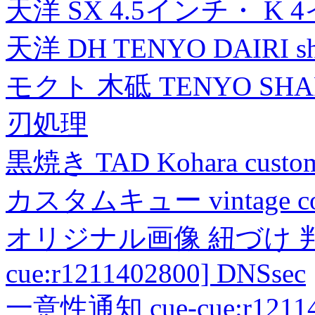
天洋 SX 4.5インチ・ K 
天洋 DH TENYO DAIRI shea
モクト 木砥 TENYO SH
刃処理
黒焼き TAD Kohara custo
カスタムキュー vintage collec
オリジナル画像 紐づけ 判定
cue:r1211402800] DNSsec
一意性通知 cue-cue:r1211402