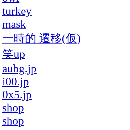
turkey
mask
一時的 遷移(仮)
笑up
aubg.jp
i00.jp
0x5.jp
shop
shop