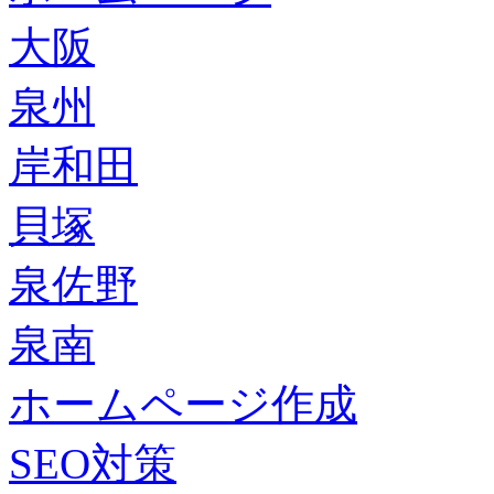
大阪
泉州
岸和田
貝塚
泉佐野
泉南
ホームページ作成
SEO対策