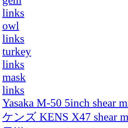
links
owl
links
turkey
links
mask
links
Yasaka M-50 5inch shear m
ケンズ KENS X47 shear mad