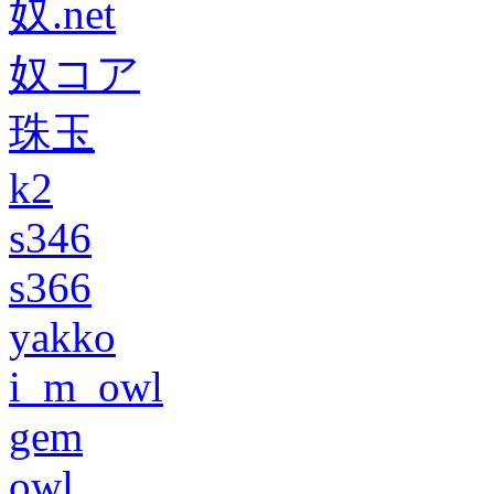
奴.net
奴コア
珠玉
k2
s346
s366
yakko
i_m_owl
gem
owl