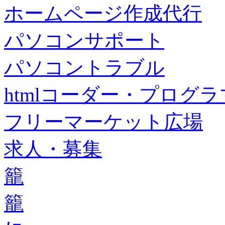
ホームページ作成代行
パソコンサポート
パソコントラブル
htmlコーダー・プログラマー・f
フリーマーケット広場
求人・募集
籠
籠