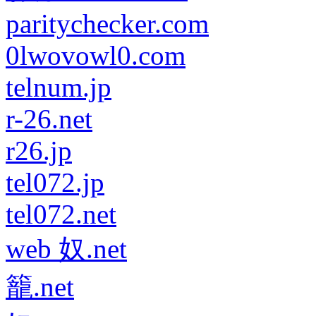
paritychecker.com
0lwovowl0.com
telnum.jp
r-26.net
r26.jp
tel072.jp
tel072.net
web 奴.net
籠.net