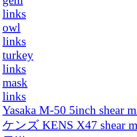
links
owl
links
turkey
links
mask
links
Yasaka M-50 5inch shear m
ケンズ KENS X47 shear mad