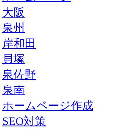
大阪
泉州
岸和田
貝塚
泉佐野
泉南
ホームページ作成
SEO対策