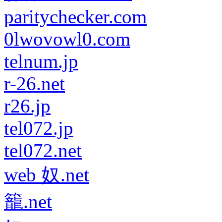
paritychecker.com
0lwovowl0.com
telnum.jp
r-26.net
r26.jp
tel072.jp
tel072.net
web 奴.net
籠.net