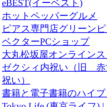
eBEST(イーベスト)
ホットペッパーグルメ
ピアス専門店グリーンピ
ベクターPCショップ
大丸松坂屋オンラインス
ゼクシィ内祝い（旧 赤すぐ×
祝い）
書籍と電子書籍のハイブリ
Tokyo Life (東京ラ