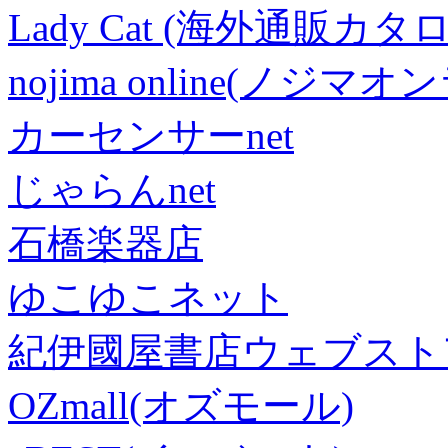
Lady Cat (海外通販カタロ
nojima online(ノジマ
カーセンサーnet
じゃらんnet
石橋楽器店
ゆこゆこネット
紀伊國屋書店ウェブスト
OZmall(オズモール)