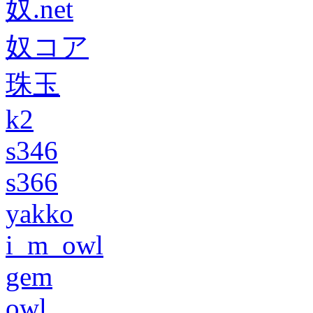
奴.net
奴コア
珠玉
k2
s346
s366
yakko
i_m_owl
gem
owl