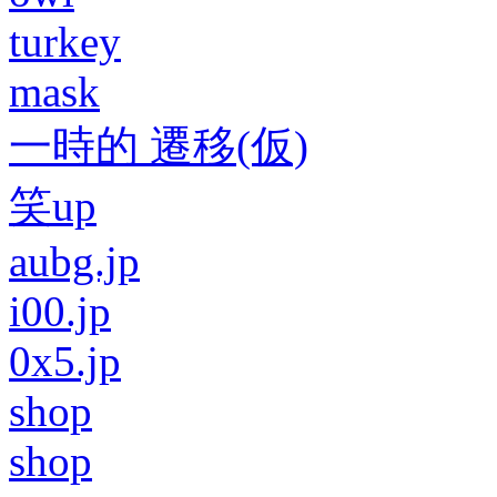
turkey
mask
一時的 遷移(仮)
笑up
aubg.jp
i00.jp
0x5.jp
shop
shop