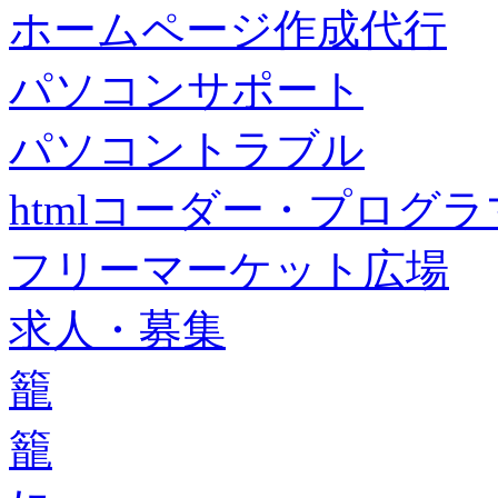
ホームページ作成代行
パソコンサポート
パソコントラブル
htmlコーダー・プログラマー・f
フリーマーケット広場
求人・募集
籠
籠