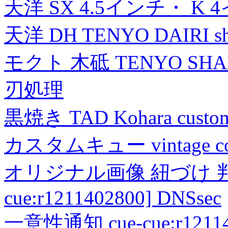
天洋 SX 4.5インチ・ K 
天洋 DH TENYO DAIRI shea
モクト 木砥 TENYO SH
刃処理
黒焼き TAD Kohara custo
カスタムキュー vintage collec
オリジナル画像 紐づけ 判定
cue:r1211402800] DNSsec
一意性通知 cue-cue:r1211402