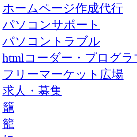
ホームページ作成代行
パソコンサポート
パソコントラブル
htmlコーダー・プログラマー・f
フリーマーケット広場
求人・募集
籠
籠