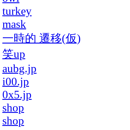
turkey
mask
一時的 遷移(仮)
笑up
aubg.jp
i00.jp
0x5.jp
shop
shop