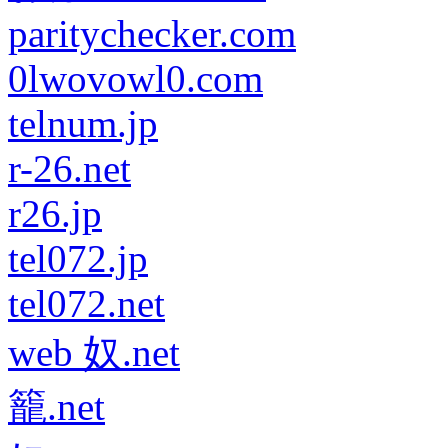
paritychecker.com
0lwovowl0.com
telnum.jp
r-26.net
r26.jp
tel072.jp
tel072.net
web 奴.net
籠.net