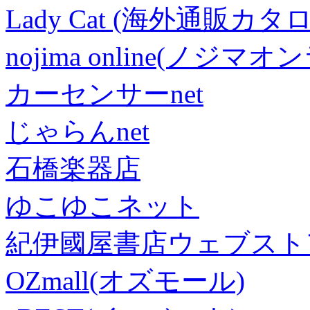
Lady Cat (海外通販カタロ
nojima online(ノジマ
カーセンサーnet
じゃらんnet
石橋楽器店
ゆこゆこネット
紀伊國屋書店ウェブスト
OZmall(オズモール)