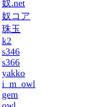
奴.net
奴コア
珠玉
k2
s346
s366
yakko
i_m_owl
gem
owl