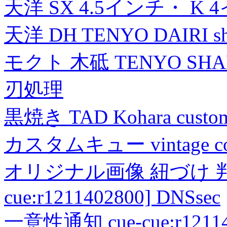
天洋 SX 4.5インチ・ K 
天洋 DH TENYO DAIRI shea
モクト 木砥 TENYO SH
刃処理
黒焼き TAD Kohara custo
カスタムキュー vintage collec
オリジナル画像 紐づけ 判定
cue:r1211402800] DNSsec
一意性通知 cue-cue:r1211402