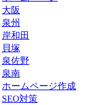
大阪
泉州
岸和田
貝塚
泉佐野
泉南
ホームページ作成
SEO対策