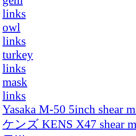
links
owl
links
turkey
links
mask
links
Yasaka M-50 5inch shear m
ケンズ KENS X47 shear mad