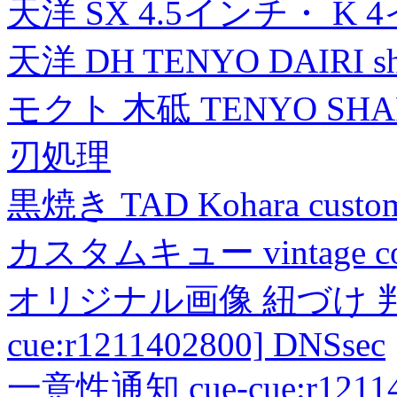
天洋 SX 4.5インチ・ K 
天洋 DH TENYO DAIRI shea
モクト 木砥 TENYO SH
刃処理
黒焼き TAD Kohara custo
カスタムキュー vintage collec
オリジナル画像 紐づけ 判定
cue:r1211402800] DNSsec
一意性通知 cue-cue:r1211402