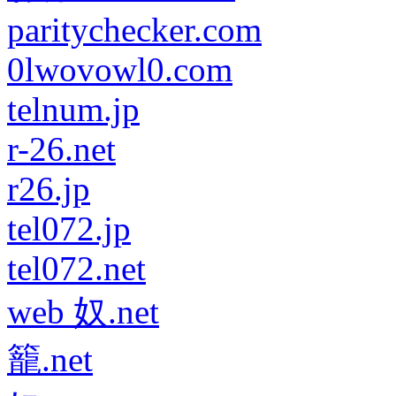
paritychecker.com
0lwovowl0.com
telnum.jp
r-26.net
r26.jp
tel072.jp
tel072.net
web 奴.net
籠.net