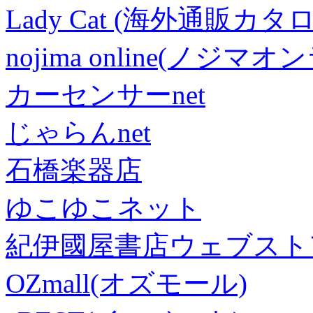
Lady Cat (海外通販カタロ
nojima online(ノジマ
カーセンサーnet
じゃらんnet
石橋楽器店
ゆこゆこネット
紀伊國屋書店ウェブスト
OZmall(オズモール)