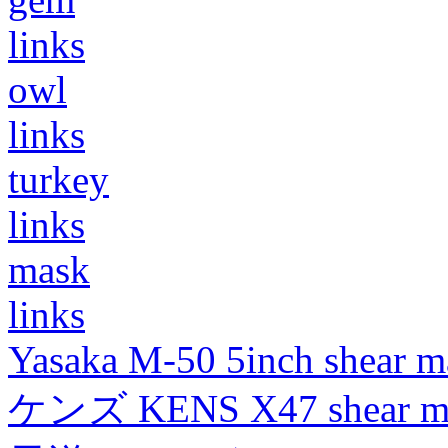
links
owl
links
turkey
links
mask
links
Yasaka M-50 5inch shear m
ケンズ KENS X47 shear mad