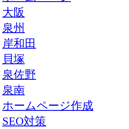
大阪
泉州
岸和田
貝塚
泉佐野
泉南
ホームページ作成
SEO対策