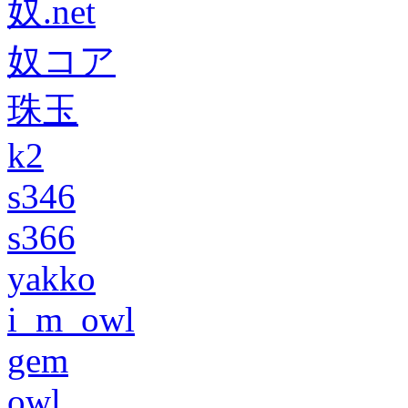
奴.net
奴コア
珠玉
k2
s346
s366
yakko
i_m_owl
gem
owl