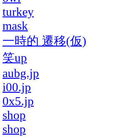
turkey
mask
一時的 遷移(仮)
笑up
aubg.jp
i00.jp
0x5.jp
shop
shop