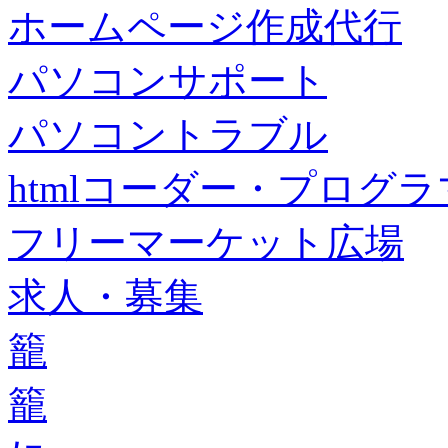
ホームページ作成代行
パソコンサポート
パソコントラブル
htmlコーダー・プログラマー・f
フリーマーケット広場
求人・募集
籠
籠