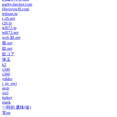
paritychecker.com
0lwovowl0.com
telnum.jp
r-26.net
r26.jp
tel072.jp
tel072.net
web 奴.net
籠.net
奴.net
奴コア
珠玉
k2
s346
s366
yakko
i_m_owl
gem
owl
turkey
mask
一時的 遷移(仮)
笑up