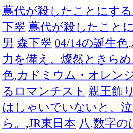
蔦代が殺したことにする
下翠
蔦代が殺したこと
男
森下翠
04/14の誕生
力を備え、燦然ときらめ
色,カドミウム・オレン
るロマンチスト
親王飾
はしゃいでいないと、泣
ら。,JR東日本
八,数字の