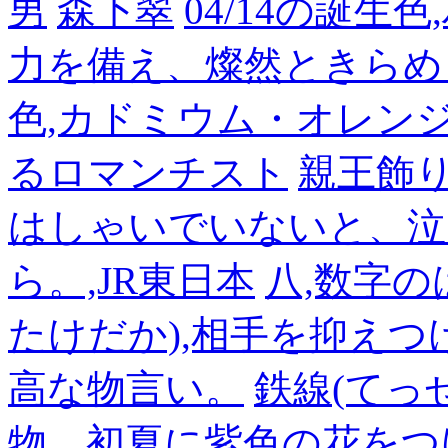
男
森下翠
04/14の誕生
力を備え、燦然ときらめ
色,カドミウム・オレン
るロマンチスト
親王飾
はしゃいでいないと、泣
ら。,JR東日本
八,数字の
たけだか),相手を抑えつ
高な物言い。
鉄線(てっ
物。初夏に紫色の花をつ