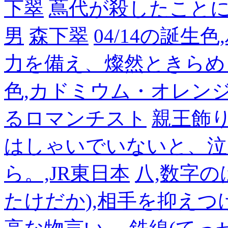
下翠
蔦代が殺したこと
男
森下翠
04/14の誕生
力を備え、燦然ときらめ
色,カドミウム・オレン
るロマンチスト
親王飾
はしゃいでいないと、泣
ら。,JR東日本
八,数字の
たけだか),相手を抑えつ