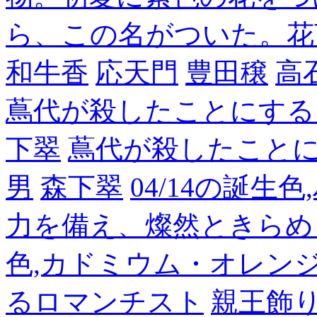
ら、この名がついた。花
和牛香
応天門
豊田穣
高
蔦代が殺したことにする
下翠
蔦代が殺したこと
男
森下翠
04/14の誕生
力を備え、燦然ときらめ
色,カドミウム・オレン
るロマンチスト
親王飾