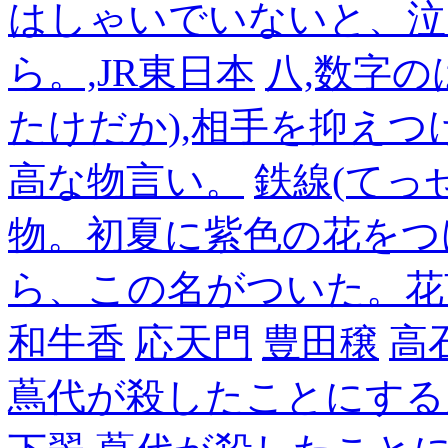
はしゃいでいないと、泣
ら。,JR東日本
八,数字の
たけだか),相手を抑えつ
高な物言い。
鉄線(てっ
物。初夏に紫色の花をつ
ら、この名がついた。花
和牛香
応天門
豊田穣
高
蔦代が殺したことにする