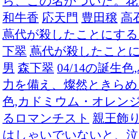
ら、この名がついた。花
和牛香
応天門
豊田穣
高
蔦代が殺したことにする
下翠
蔦代が殺したこと
男
森下翠
04/14の誕生
力を備え、燦然ときらめ
色,カドミウム・オレン
るロマンチスト
親王飾
はしゃいでいないと、泣