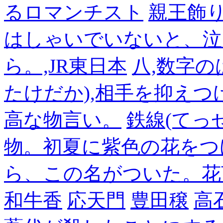
るロマンチスト
親王飾
はしゃいでいないと、泣
ら。,JR東日本
八,数字の
たけだか),相手を抑えつ
高な物言い。
鉄線(てっ
物。初夏に紫色の花をつ
ら、この名がついた。花
和牛香
応天門
豊田穣
高