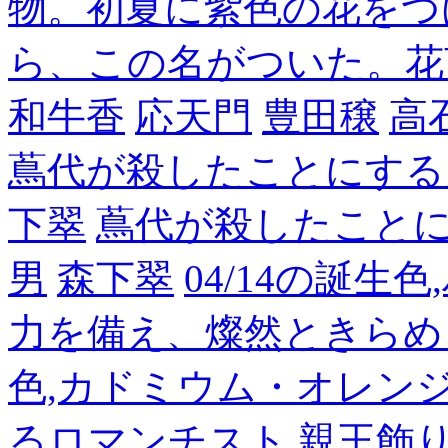
物。初夏に紫色の花をつ
ら、この名がついた。花
和牛香
応天門
豊田穣
高
蔦代が殺したことにする
下翠
蔦代が殺したこと
男
森下翠
04/14の誕生
力を備え、燦然ときらめ
色,カドミウム・オレン
るロマンチスト
親王飾