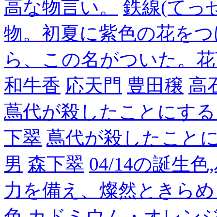
高な物言い。
鉄線(てっ
物。初夏に紫色の花をつ
ら、この名がついた。花
和牛香
応天門
豊田穣
高
蔦代が殺したことにする
下翠
蔦代が殺したこと
男
森下翠
04/14の誕生
力を備え、燦然ときらめ
色,カドミウム・オレン