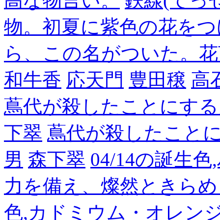
高な物言い。
鉄線(てっ
物。初夏に紫色の花をつ
ら、この名がついた。花
和牛香
応天門
豊田穣
高
蔦代が殺したことにする
下翠
蔦代が殺したこと
男
森下翠
04/14の誕生
力を備え、燦然ときらめ
色,カドミウム・オレン