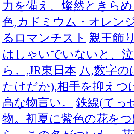
力を備え、燦然ときらめ
色,カドミウム・オレン
るロマンチスト
親王飾
はしゃいでいないと、泣
ら。,JR東日本
八,数字の
たけだか),相手を抑えつ
高な物言い。
鉄線(てっ
物。初夏に紫色の花をつ