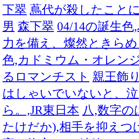
下翠
蔦代が殺したこと
男
森下翠
04/14の誕生
力を備え、燦然ときらめ
色,カドミウム・オレン
るロマンチスト
親王飾
はしゃいでいないと、泣
ら。,JR東日本
八,数字の
たけだか),相手を抑えつ