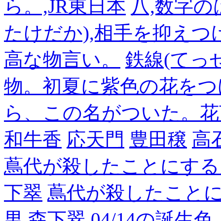
ら。,JR東日本
八,数字の
たけだか),相手を抑えつ
高な物言い。
鉄線(てっ
物。初夏に紫色の花をつ
ら、この名がついた。花
和牛香
応天門
豊田穣
高
蔦代が殺したことにする
下翠
蔦代が殺したこと
男
森下翠
04/14の誕生