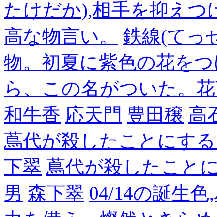
たけだか),相手を抑えつ
高な物言い。
鉄線(てっ
物。初夏に紫色の花をつ
ら、この名がついた。花
和牛香
応天門
豊田穣
高
蔦代が殺したことにする
下翠
蔦代が殺したこと
男
森下翠
04/14の誕生