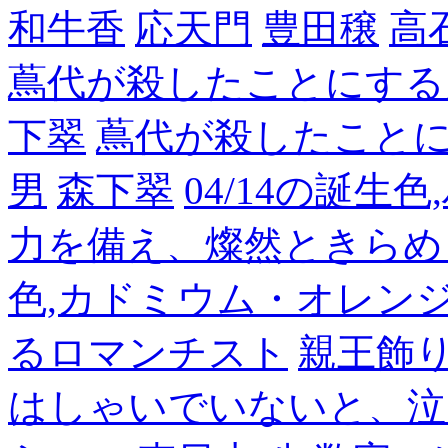
和牛香
応天門
豊田穣
高
蔦代が殺したことにする
下翠
蔦代が殺したこと
男
森下翠
04/14の誕生
力を備え、燦然ときらめ
色,カドミウム・オレン
るロマンチスト
親王飾
はしゃいでいないと、泣