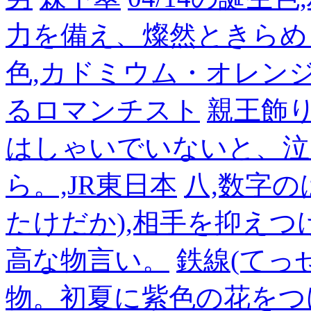
力を備え、燦然ときらめ
色,カドミウム・オレン
るロマンチスト
親王飾
はしゃいでいないと、泣
ら。,JR東日本
八,数字の
たけだか),相手を抑えつ
高な物言い。
鉄線(てっ
物。初夏に紫色の花をつ