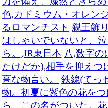
力を備え、燦然ときらめ
色,カドミウム・オレン
るロマンチスト
親王飾
はしゃいでいないと、泣
ら。,JR東日本
八,数字の
たけだか),相手を抑えつ
高な物言い。
鉄線(てっ
物。初夏に紫色の花をつ
ら、この名がついた。花