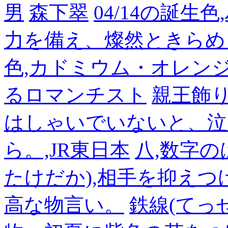
男
森下翠
04/14の誕生
力を備え、燦然ときらめ
色,カドミウム・オレン
るロマンチスト
親王飾
はしゃいでいないと、泣
ら。,JR東日本
八,数字の
たけだか),相手を抑えつ
高な物言い。
鉄線(てっ