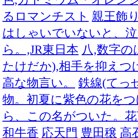
るロマンチスト
親王飾
はしゃいでいないと、泣
ら。,JR東日本
八,数字の
たけだか),相手を抑えつ
高な物言い。
鉄線(てっ
物。初夏に紫色の花をつ
ら、この名がついた。花
和牛香
応天門
豊田穣
高