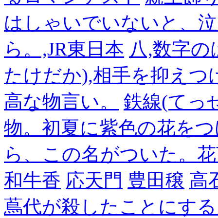
はしゃいでいないと、泣
ら。,JR東日本
八,数字の
たけだか),相手を抑えつ
高な物言い。
鉄線(てっ
物。初夏に紫色の花をつ
ら、この名がついた。花
和牛香
応天門
豊田穣
高
蔦代が殺したことにする