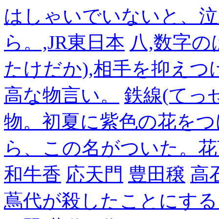
はしゃいでいないと、泣
ら。,JR東日本
八,数字の
たけだか),相手を抑えつ
高な物言い。
鉄線(てっ
物。初夏に紫色の花をつ
ら、この名がついた。花
和牛香
応天門
豊田穣
高
蔦代が殺したことにする