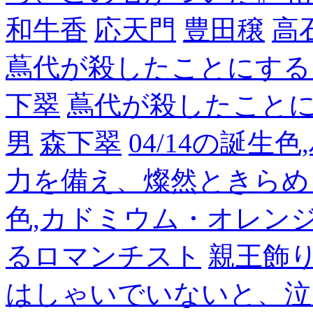
和牛香
応天門
豊田穣
高
蔦代が殺したことにする
下翠
蔦代が殺したこと
男
森下翠
04/14の誕生
力を備え、燦然ときらめ
色,カドミウム・オレン
るロマンチスト
親王飾
はしゃいでいないと、泣