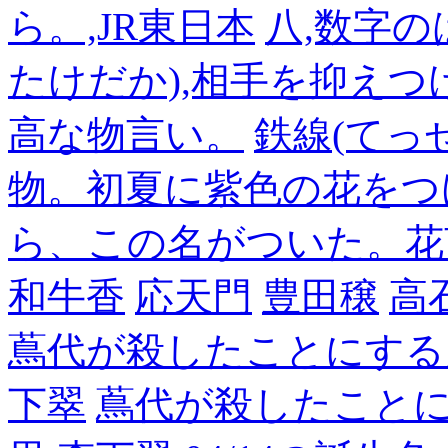
ら。,JR東日本
八,数字の
たけだか),相手を抑えつ
高な物言い。
鉄線(てっ
物。初夏に紫色の花をつ
ら、この名がついた。花
和牛香
応天門
豊田穣
高
蔦代が殺したことにする
下翠
蔦代が殺したこと