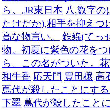
ら。,JR東日本
八,数字の
たけだか),相手を抑えつ
高な物言い。
鉄線(てっ
物。初夏に紫色の花をつ
ら、この名がついた。花
和牛香
応天門
豊田穣
高
蔦代が殺したことにする
下翠
蔦代が殺したこと