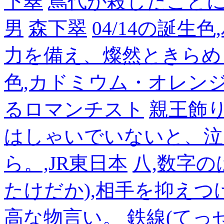
下翠
蔦代が殺したこと
男
森下翠
04/14の誕生
力を備え、燦然ときらめ
色,カドミウム・オレン
るロマンチスト
親王飾
はしゃいでいないと、泣
ら。,JR東日本
八,数字の
たけだか),相手を抑えつ
高な物言い。
鉄線(てっ