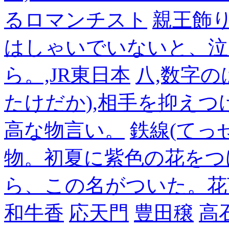
るロマンチスト
親王飾
はしゃいでいないと、泣
ら。,JR東日本
八,数字の
たけだか),相手を抑えつ
高な物言い。
鉄線(てっ
物。初夏に紫色の花をつ
ら、この名がついた。花
和牛香
応天門
豊田穣
高