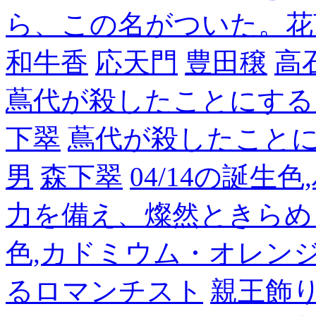
ら、この名がついた。花
和牛香
応天門
豊田穣
高
蔦代が殺したことにする
下翠
蔦代が殺したこと
男
森下翠
04/14の誕生
力を備え、燦然ときらめ
色,カドミウム・オレン
るロマンチスト
親王飾