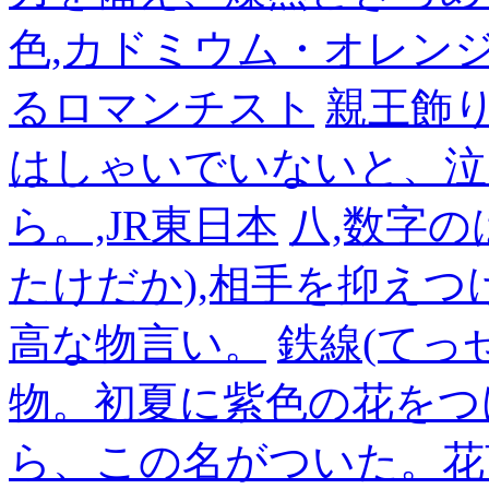
色,カドミウム・オレン
るロマンチスト
親王飾
はしゃいでいないと、泣
ら。,JR東日本
八,数字の
たけだか),相手を抑えつ
高な物言い。
鉄線(てっ
物。初夏に紫色の花をつ
ら、この名がついた。花