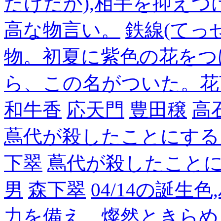
たけだか),相手を抑えつ
高な物言い。
鉄線(てっ
物。初夏に紫色の花をつ
ら、この名がついた。花
和牛香
応天門
豊田穣
高
蔦代が殺したことにする
下翠
蔦代が殺したこと
男
森下翠
04/14の誕生
力を備え、燦然ときらめ