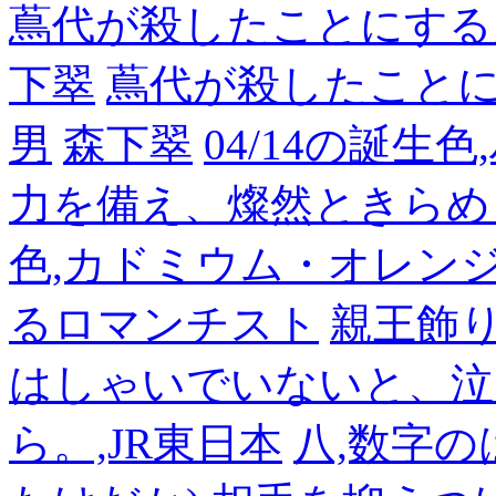
蔦代が殺したことにする
下翠
蔦代が殺したこと
男
森下翠
04/14の誕生
力を備え、燦然ときらめ
色,カドミウム・オレン
るロマンチスト
親王飾
はしゃいでいないと、泣
ら。,JR東日本
八,数字の