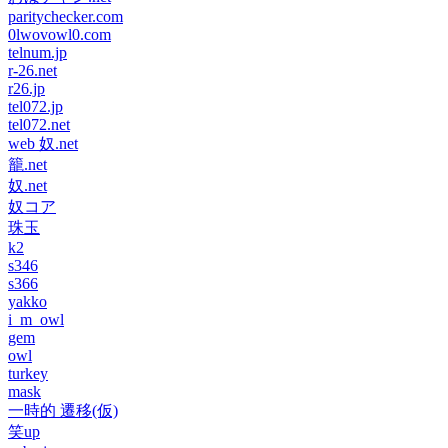
paritychecker.com
0lwovowl0.com
telnum.jp
r-26.net
r26.jp
tel072.jp
tel072.net
web 奴.net
籠.net
奴.net
奴コア
珠玉
k2
s346
s366
yakko
i_m_owl
gem
owl
turkey
mask
一時的 遷移(仮)
笑up