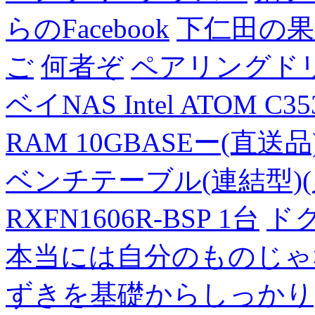
らのFacebook
下仁田の果
ご
何者ぞ
ペアリングド
ベイNAS Intel ATOM C35
RAM 10GBASEー(直送品
ベンチテーブル(連結型)(片面
RXFN1606R-BSP 1台
ド
本当には自分のものじゃ
ずきを基礎からしっかり