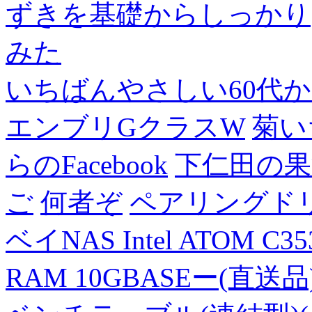
ずきを基礎からしっかり
みた
いちばんやさしい60代からの
エンブリGクラスW
菊い
らのFacebook
下仁田の果
ご
何者ぞ
ペアリングド
ベイNAS Intel ATOM C35
RAM 10GBASEー(直送品