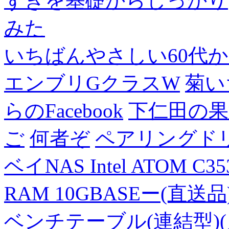
ずきを基礎からしっかり
みた
いちばんやさしい60代からの
エンブリGクラスW
菊い
らのFacebook
下仁田の果
ご
何者ぞ
ペアリングド
ベイNAS Intel ATOM C35
RAM 10GBASEー(直送品
ベンチテーブル(連結型)(片面