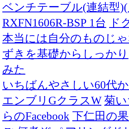
ベンチテーブル(連結型)(片面
RXFN1606R-BSP 1台
ド
本当には自分のものじゃ
ずきを基礎からしっかり
みた
いちばんやさしい60代からの
エンブリGクラスW
菊い
らのFacebook
下仁田の果