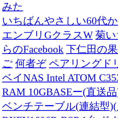
みた
いちばんやさしい60代からの
エンブリGクラスW
菊い
らのFacebook
下仁田の果
ご
何者ぞ
ペアリングド
ベイNAS Intel ATOM C35
RAM 10GBASEー(直送品
ベンチテーブル(連結型)(片面