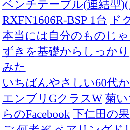
ベンチテーブル(連結型)(片面
RXFN1606R-BSP 1台
ド
本当には自分のものじゃ
ずきを基礎からしっかり
みた
いちばんやさしい60代からの
エンブリGクラスW
菊い
らのFacebook
下仁田の果
ご
何者ぞ
ペアリングド