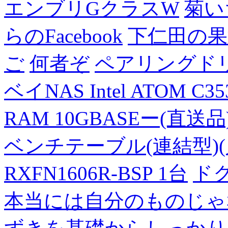
エンブリGクラスW
菊い
らのFacebook
下仁田の果
ご
何者ぞ
ペアリングド
ベイNAS Intel ATOM C35
RAM 10GBASEー(直送品
ベンチテーブル(連結型)(片面
RXFN1606R-BSP 1台
ド
本当には自分のものじゃ