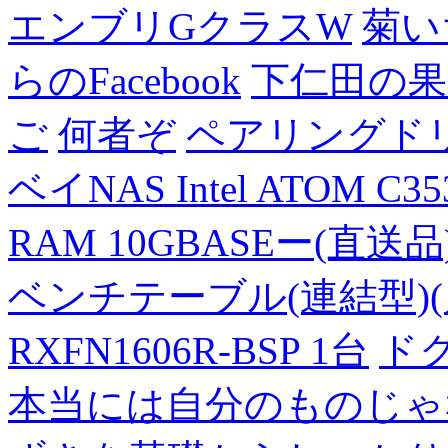
エンブリGクラスW
菊い
らのFacebook
下仁田の果
ご
何者ぞ
ペアリングド
ベイNAS Intel ATOM C35
RAM 10GBASEー(直送品
ベンチテーブル(連結型)(片面
RXFN1606R-BSP 1台
ド
本当には自分のものじゃ