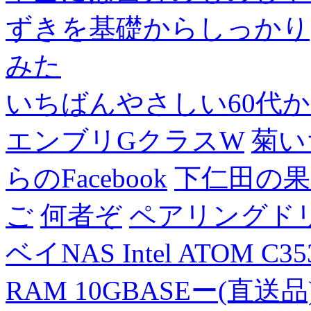
ずきを基礎からしっかり
みた
いちばんやさしい60代からの
エンブリGクラスW
菊い
らのFacebook
下仁田の果
ご
何者ぞ
ペアリングド
ベイNAS Intel ATOM C35
RAM 10GBASEー(直送品