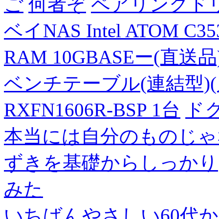
ご
何者ぞ
ペアリングド
ベイNAS Intel ATOM C35
RAM 10GBASEー(直送品
ベンチテーブル(連結型)(片面
RXFN1606R-BSP 1台
ド
本当には自分のものじゃ
ずきを基礎からしっかり
みた
いちばんやさしい60代からの