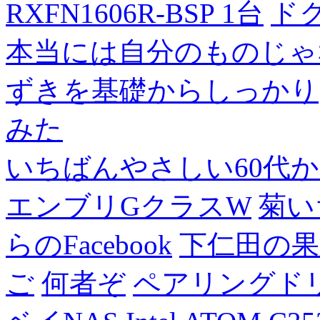
RXFN1606R-BSP 1台
ド
本当には自分のものじゃ
ずきを基礎からしっかり
みた
いちばんやさしい60代からの
エンブリGクラスW
菊い
らのFacebook
下仁田の果
ご
何者ぞ
ペアリングド