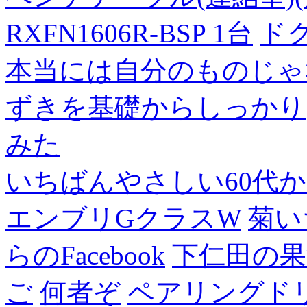
RXFN1606R-BSP 1台
ド
本当には自分のものじゃ
ずきを基礎からしっかり
みた
いちばんやさしい60代からの
エンブリGクラスW
菊い
らのFacebook
下仁田の果
ご
何者ぞ
ペアリングド