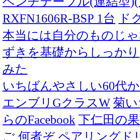
ベンチテーブル(連結型)(片面
RXFN1606R-BSP 1台
ド
本当には自分のものじゃ
ずきを基礎からしっかり
みた
いちばんやさしい60代からの
エンブリGクラスW
菊い
らのFacebook
下仁田の果
ご
何者ぞ
ペアリングド