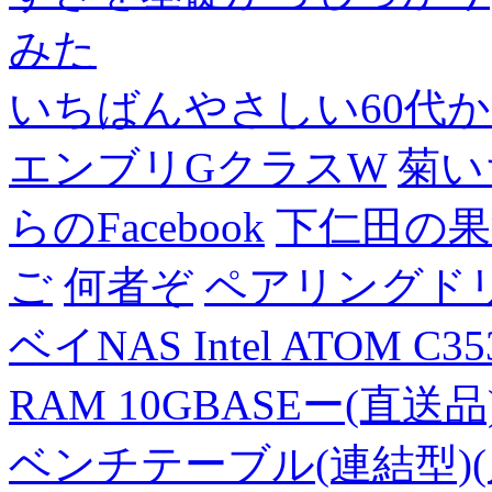
みた
いちばんやさしい60代からの
エンブリGクラスW
菊い
らのFacebook
下仁田の果
ご
何者ぞ
ペアリングド
ベイNAS Intel ATOM C35
RAM 10GBASEー(直送品
ベンチテーブル(連結型)(片面