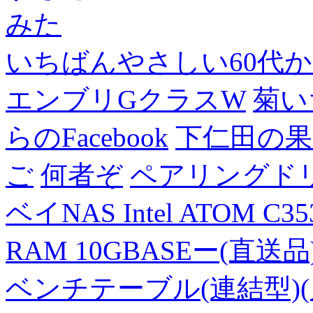
みた
いちばんやさしい60代からの
エンブリGクラスW
菊い
らのFacebook
下仁田の果
ご
何者ぞ
ペアリングド
ベイNAS Intel ATOM C35
RAM 10GBASEー(直送品
ベンチテーブル(連結型)(片面