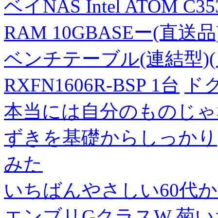
ベイNAS Intel ATOM C35
RAM 10GBASEー(直送品
ベンチテーブル(連結型)(片面
RXFN1606R-BSP 1台
ド
本当には自分のものじゃ
ずきを基礎からしっかり
みた
いちばんやさしい60代からの
エンブリGクラスW
菊い