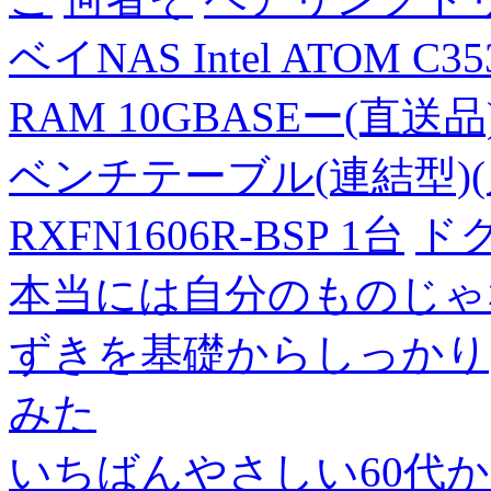
ベイNAS Intel ATOM C35
RAM 10GBASEー(直送品
ベンチテーブル(連結型)(片面
RXFN1606R-BSP 1台
ド
本当には自分のものじゃ
ずきを基礎からしっかり
みた
いちばんやさしい60代からの