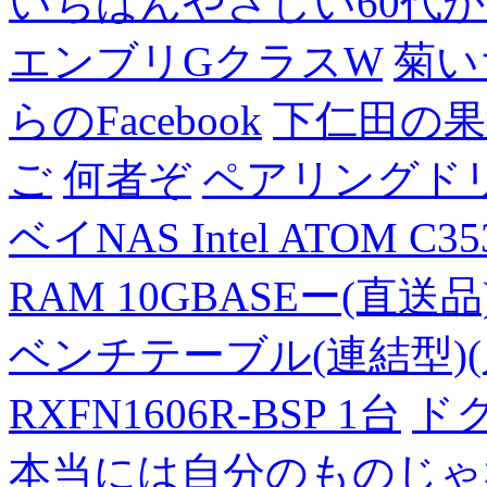
いちばんやさしい60代からの
エンブリGクラスW
菊い
らのFacebook
下仁田の果
ご
何者ぞ
ペアリングド
ベイNAS Intel ATOM C35
RAM 10GBASEー(直送品
ベンチテーブル(連結型)(片面
RXFN1606R-BSP 1台
ド
本当には自分のものじゃ