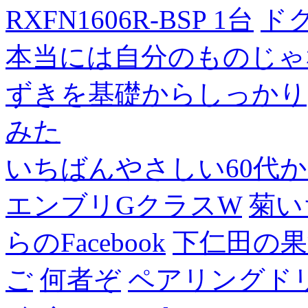
RXFN1606R-BSP 1台
ド
本当には自分のものじゃ
ずきを基礎からしっかり
みた
いちばんやさしい60代からの
エンブリGクラスW
菊い
らのFacebook
下仁田の果
ご
何者ぞ
ペアリングド