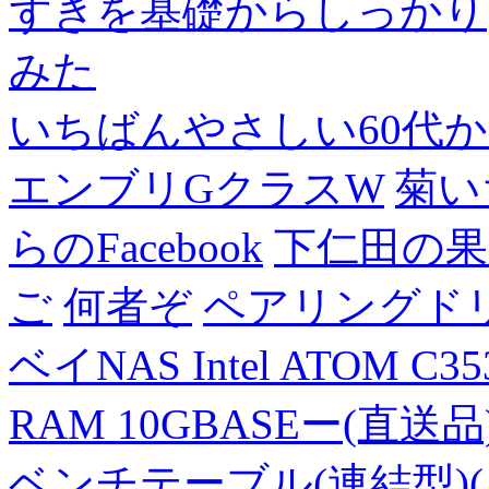
ずきを基礎からしっかり
みた
いちばんやさしい60代からの
エンブリGクラスW
菊い
らのFacebook
下仁田の果
ご
何者ぞ
ペアリングド
ベイNAS Intel ATOM C35
RAM 10GBASEー(直送品
ベンチテーブル(連結型)(片面