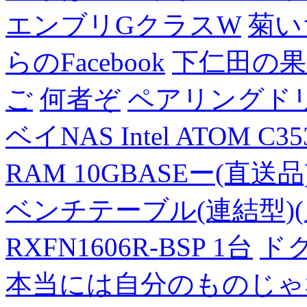
エンブリGクラスW
菊い
らのFacebook
下仁田の果
ご
何者ぞ
ペアリングド
ベイNAS Intel ATOM C35
RAM 10GBASEー(直送品
ベンチテーブル(連結型)(片面
RXFN1606R-BSP 1台
ド
本当には自分のものじゃ