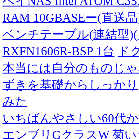
ベイNAS Intel ATOM C35
RAM 10GBASEー(直送品
ベンチテーブル(連結型)(片面
RXFN1606R-BSP 1台
ド
本当には自分のものじゃ
ずきを基礎からしっかり
みた
いちばんやさしい60代からの
エンブリGクラスW
菊い