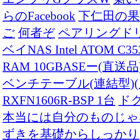
らのFacebook
下仁田の果
ご
何者ぞ
ペアリングド
ベイNAS Intel ATOM C35
RAM 10GBASEー(直送品
ベンチテーブル(連結型)(片面
RXFN1606R-BSP 1台
ド
本当には自分のものじゃ
ずきを基礎からしっかり