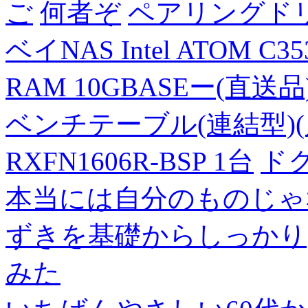
ご
何者ぞ
ペアリングド
ベイNAS Intel ATOM C35
RAM 10GBASEー(直送品
ベンチテーブル(連結型)(片面
RXFN1606R-BSP 1台
ド
本当には自分のものじゃ
ずきを基礎からしっかり
みた