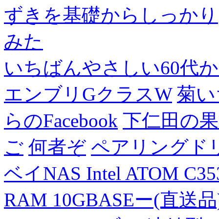
ずきを基礎からしっかり
みた
いちばんやさしい60代からの
エンブリGクラスW
菊い
らのFacebook
下仁田の果
ご
何者ぞ
ペアリングド
ベイNAS Intel ATOM C35
RAM 10GBASEー(直送品