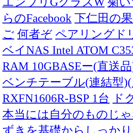
エンブリGクラスW
菊い
らのFacebook
下仁田の果
ご
何者ぞ
ペアリングド
ベイNAS Intel ATOM C35
RAM 10GBASEー(直送品
ベンチテーブル(連結型)(片面
RXFN1606R-BSP 1台
ド
本当には自分のものじゃ
ずきを基礎からしっかり