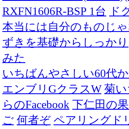
RXFN1606R-BSP 1台
ド
本当には自分のものじゃ
ずきを基礎からしっかり
みた
いちばんやさしい60代からの
エンブリGクラスW
菊い
らのFacebook
下仁田の果
ご
何者ぞ
ペアリングド