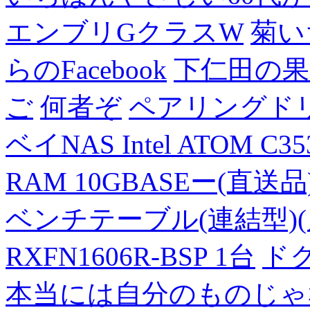
エンブリGクラスW
菊い
らのFacebook
下仁田の果
ご
何者ぞ
ペアリングド
ベイNAS Intel ATOM C35
RAM 10GBASEー(直送品
ベンチテーブル(連結型)(片面
RXFN1606R-BSP 1台
ド
本当には自分のものじゃ