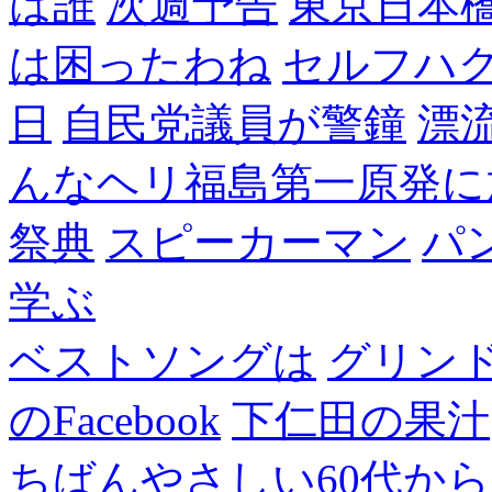
は誰
次週予告
東京日本
は困ったわね
セルフハ
日
自民党議員が警鐘
漂
んなヘリ福島第一原発に
祭典
スピーカーマン
パ
学ぶ
ベストソングは
グリン
のFacebook
下仁田の果汁
ちばんやさしい60代からのF