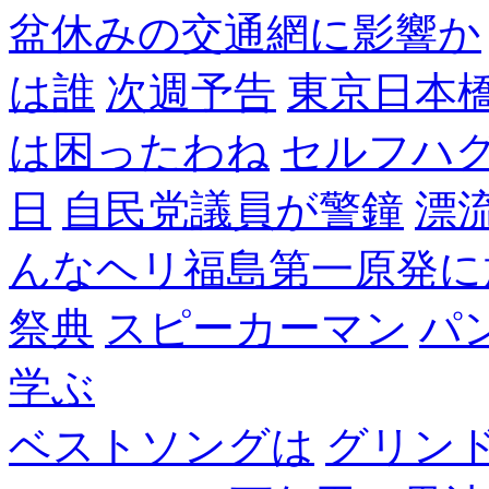
盆休みの交通網に影響か
は誰
次週予告
東京日本
は困ったわね
セルフハ
日
自民党議員が警鐘
漂
んなヘリ福島第一原発に
祭典
スピーカーマン
パ
学ぶ
ベストソングは
グリン