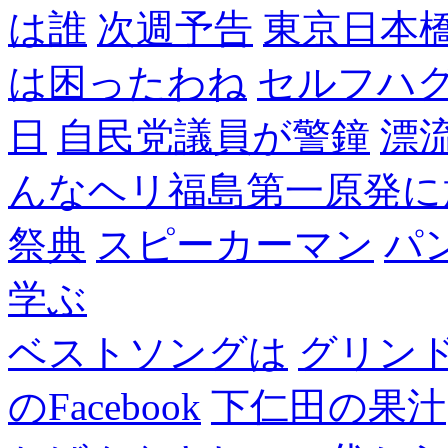
は誰
次週予告
東京日本
は困ったわね
セルフハ
日
自民党議員が警鐘
漂
んなヘリ福島第一原発に
祭典
スピーカーマン
パ
学ぶ
ベストソングは
グリン
のFacebook
下仁田の果汁