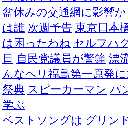
盆休みの交通網に影響か
は誰
次週予告
東京日本
は困ったわね
セルフハ
日
自民党議員が警鐘
漂
んなヘリ福島第一原発に
祭典
スピーカーマン
パ
学ぶ
ベストソングは
グリン