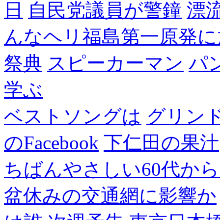
日
自民党議員が警鐘
漂
んなヘリ福島第一原発に
祭典
スピーカーマン
パ
学ぶ
ベストソングは
グリン
のFacebook
下仁田の果汁
ちばんやさしい60代からのF
盆休みの交通網に影響か