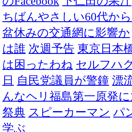
のFacebook
下仁田の果汁
ちばんやさしい60代からのF
盆休みの交通網に影響か
は誰
次週予告
東京日本
は困ったわね
セルフハ
日
自民党議員が警鐘
漂
んなヘリ福島第一原発に
祭典
スピーカーマン
パ
学ぶ