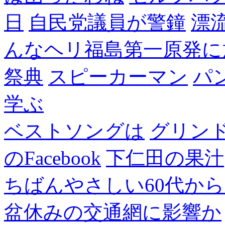
日
自民党議員が警鐘
漂
んなヘリ福島第一原発に
祭典
スピーカーマン
パ
学ぶ
ベストソングは
グリン
のFacebook
下仁田の果汁
ちばんやさしい60代からのF
盆休みの交通網に影響か