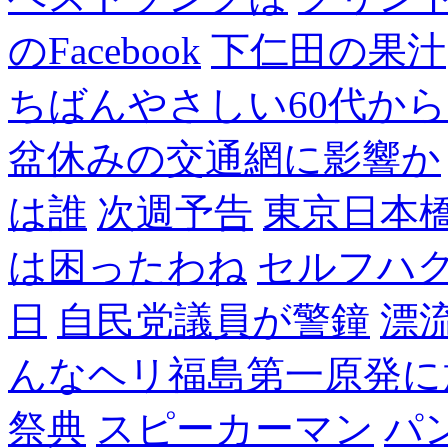
のFacebook
下仁田の果汁
ちばんやさしい60代からのF
盆休みの交通網に影響か
は誰
次週予告
東京日本
は困ったわね
セルフハ
日
自民党議員が警鐘
漂
んなヘリ福島第一原発に
祭典
スピーカーマン
パ