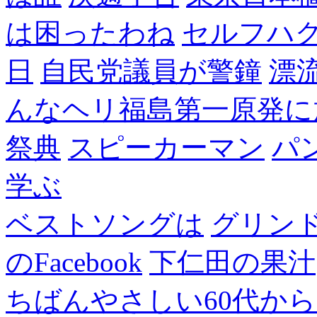
は困ったわね
セルフハ
日
自民党議員が警鐘
漂
んなヘリ福島第一原発に
祭典
スピーカーマン
パ
学ぶ
ベストソングは
グリン
のFacebook
下仁田の果汁
ちばんやさしい60代からのF