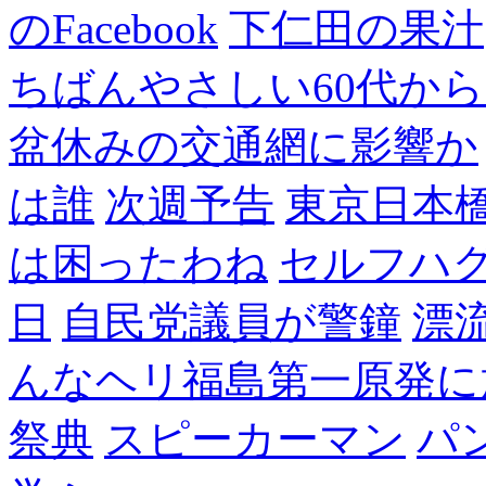
のFacebook
下仁田の果汁
ちばんやさしい60代からのF
盆休みの交通網に影響か
は誰
次週予告
東京日本
は困ったわね
セルフハ
日
自民党議員が警鐘
漂
んなヘリ福島第一原発に
祭典
スピーカーマン
パ