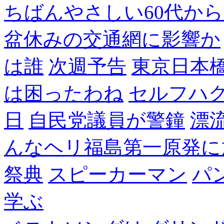
ちばんやさしい60代からのF
盆休みの交通網に影響か
は誰
次週予告
東京日本
は困ったわね
セルフハ
日
自民党議員が警鐘
漂
んなヘリ福島第一原発に
祭典
スピーカーマン
パ
学ぶ