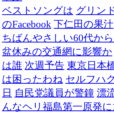
ベストソングは
グリン
のFacebook
下仁田の果汁
ちばんやさしい60代からのF
盆休みの交通網に影響か
は誰
次週予告
東京日本
は困ったわね
セルフハ
日
自民党議員が警鐘
漂
んなヘリ福島第一原発に