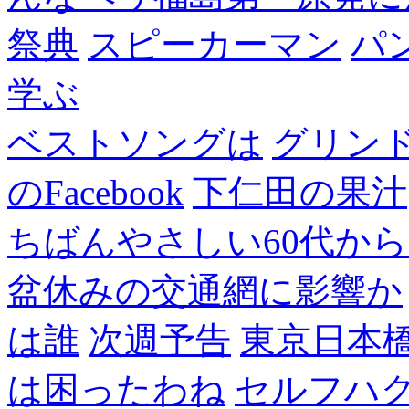
祭典
スピーカーマン
パ
学ぶ
ベストソングは
グリン
のFacebook
下仁田の果汁
ちばんやさしい60代からのF
盆休みの交通網に影響か
は誰
次週予告
東京日本
は困ったわね
セルフハ