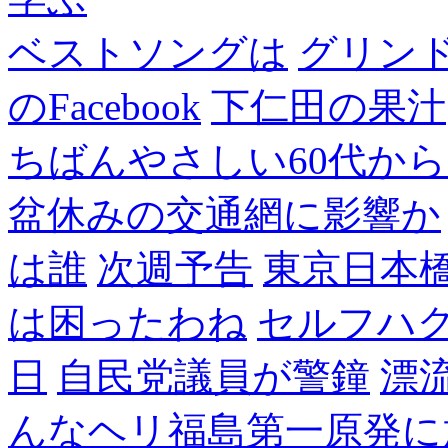
ベストソングは
グリン
のFacebook
下仁田の果汁
ちばんやさしい60代からのF
盆休みの交通網に影響か
は誰
次週予告
東京日本
は困ったわね
セルフハ
日
自民党議員が警鐘
漂
んなヘリ福島第一原発に