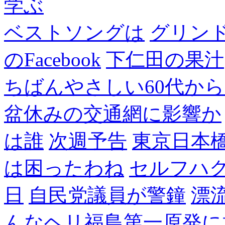
学ぶ
ベストソングは
グリン
のFacebook
下仁田の果汁
ちばんやさしい60代からのF
盆休みの交通網に影響か
は誰
次週予告
東京日本
は困ったわね
セルフハ
日
自民党議員が警鐘
漂
んなヘリ福島第一原発に