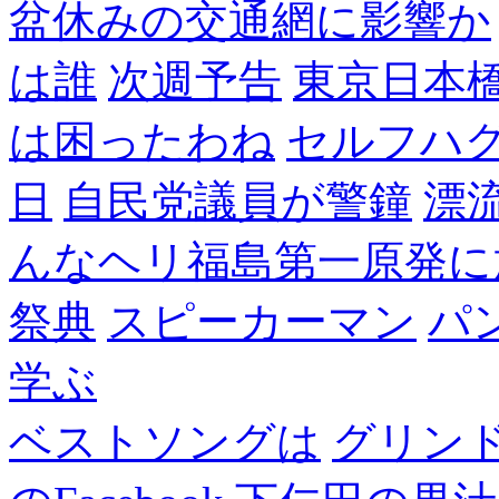
盆休みの交通網に影響か
は誰
次週予告
東京日本
は困ったわね
セルフハ
日
自民党議員が警鐘
漂
んなヘリ福島第一原発に
祭典
スピーカーマン
パ
学ぶ
ベストソングは
グリン