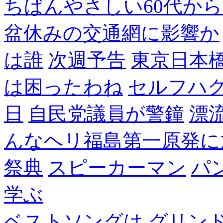
ちばんやさしい60代からのF
盆休みの交通網に影響か
は誰
次週予告
東京日本
は困ったわね
セルフハ
日
自民党議員が警鐘
漂
んなヘリ福島第一原発に
祭典
スピーカーマン
パ
学ぶ
ベストソングは
グリン