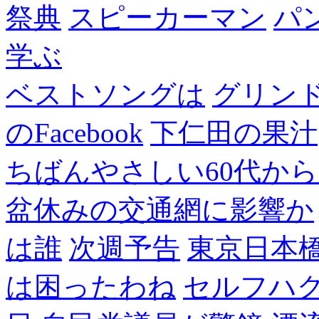
祭典
スピーカーマン
パ
学ぶ
ベストソングは
グリン
のFacebook
下仁田の果汁
ちばんやさしい60代からのF
盆休みの交通網に影響か
は誰
次週予告
東京日本
は困ったわね
セルフハ