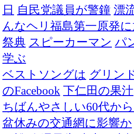
日
自民党議員が警鐘
漂
んなヘリ福島第一原発に
祭典
スピーカーマン
パ
学ぶ
ベストソングは
グリン
のFacebook
下仁田の果汁
ちばんやさしい60代からのF
盆休みの交通網に影響か