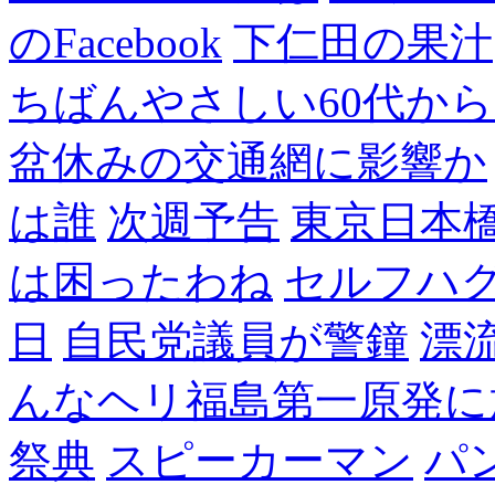
のFacebook
下仁田の果汁
ちばんやさしい60代からのF
盆休みの交通網に影響か
は誰
次週予告
東京日本
は困ったわね
セルフハ
日
自民党議員が警鐘
漂
んなヘリ福島第一原発に
祭典
スピーカーマン
パ