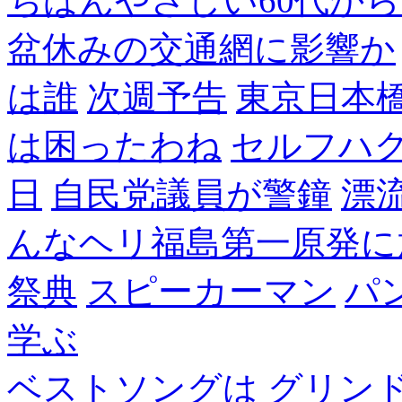
ちばんやさしい60代からのF
盆休みの交通網に影響か
は誰
次週予告
東京日本
は困ったわね
セルフハ
日
自民党議員が警鐘
漂
んなヘリ福島第一原発に
祭典
スピーカーマン
パ
学ぶ
ベストソングは
グリン