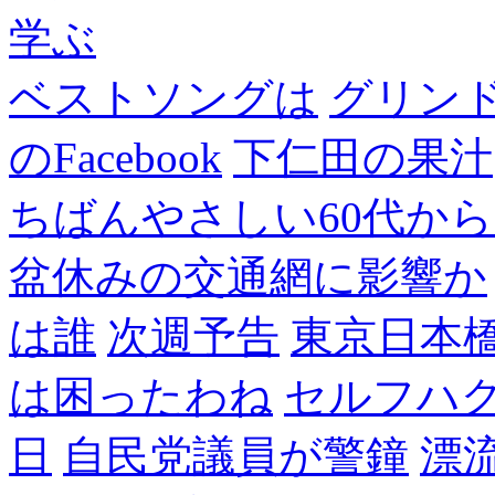
学ぶ
ベストソングは
グリン
のFacebook
下仁田の果汁
ちばんやさしい60代からのF
盆休みの交通網に影響か
は誰
次週予告
東京日本
は困ったわね
セルフハ
日
自民党議員が警鐘
漂