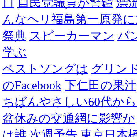
日
自民党議員が警鐘
漂
んなヘリ福島第一原発に
祭典
スピーカーマン
パ
学ぶ
ベストソングは
グリン
のFacebook
下仁田の果汁
ちばんやさしい60代からのF
盆休みの交通網に影響か
は誰
次週予告
東京日本