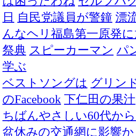
は困ったわね
セルフハ
日
自民党議員が警鐘
漂
んなヘリ福島第一原発に
祭典
スピーカーマン
パ
学ぶ
ベストソングは
グリン
のFacebook
下仁田の果汁
ちばんやさしい60代からのF
盆休みの交通網に影響か