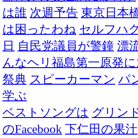
は誰
次週予告
東京日本
は困ったわね
セルフハ
日
自民党議員が警鐘
漂
んなヘリ福島第一原発に
祭典
スピーカーマン
パ
学ぶ
ベストソングは
グリン
のFacebook
下仁田の果汁