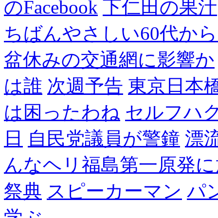
のFacebook
下仁田の果汁
ちばんやさしい60代からのF
盆休みの交通網に影響か
は誰
次週予告
東京日本
は困ったわね
セルフハ
日
自民党議員が警鐘
漂
んなヘリ福島第一原発に
祭典
スピーカーマン
パ
学ぶ