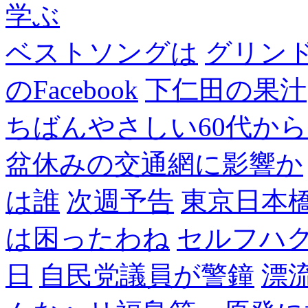
学ぶ
ベストソングは
グリン
のFacebook
下仁田の果汁
ちばんやさしい60代からのF
盆休みの交通網に影響か
は誰
次週予告
東京日本
は困ったわね
セルフハ
日
自民党議員が警鐘
漂