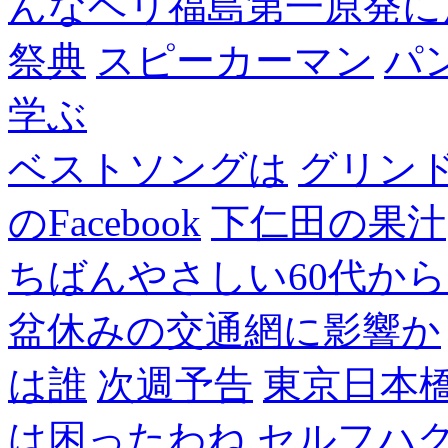
んなヘリ福島第一原発に
祭典
スピーカーマン
パ
学ぶ
ベストソングは
グリン
のFacebook
下仁田の果汁
ちばんやさしい60代からのF
盆休みの交通網に影響か
は誰
次週予告
東京日本
は困ったわね
セルフハ