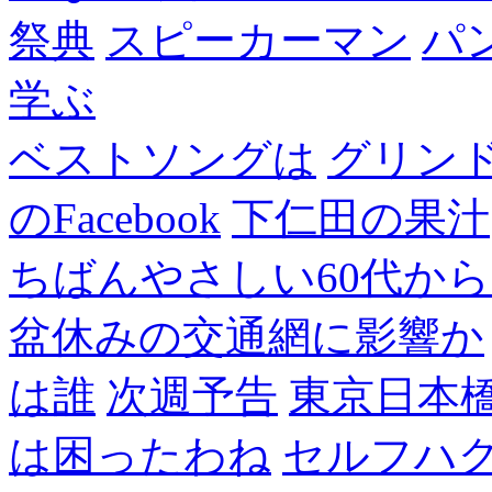
祭典
スピーカーマン
パ
学ぶ
ベストソングは
グリン
のFacebook
下仁田の果汁
ちばんやさしい60代からのF
盆休みの交通網に影響か
は誰
次週予告
東京日本
は困ったわね
セルフハ