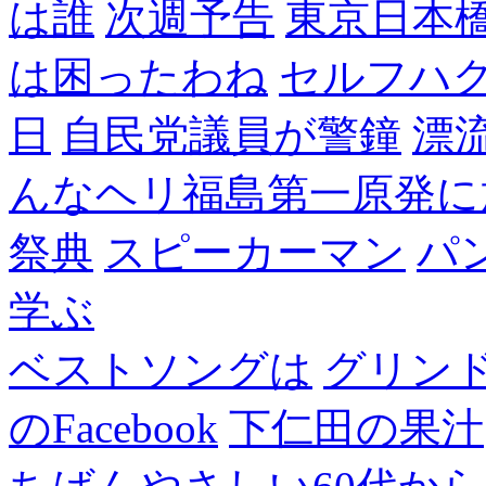
は誰
次週予告
東京日本
は困ったわね
セルフハ
日
自民党議員が警鐘
漂
んなヘリ福島第一原発に
祭典
スピーカーマン
パ
学ぶ
ベストソングは
グリン
のFacebook
下仁田の果汁