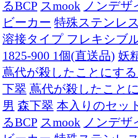
るBCP
スmook
ノンデザ
ビーカー
特殊ステンレ
溶接タイプ フレキシブルチュ
1825-900 1個(直送品)
妖
蔦代が殺したことにする
下翠
蔦代が殺したこと
男
森下翠
本入りのセッ
るBCP
スmook
ノンデザ