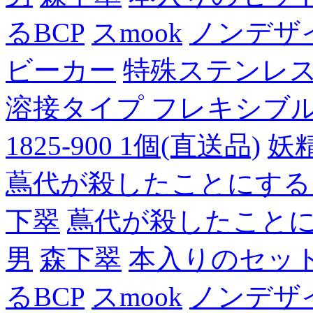
るBCP
スmook
ノンデザ
ビーカー
特殊ステンレ
溶接タイプ フレキシブルチュ
1825-900 1個(直送品)
妖
蔦代が殺したことにする
下翠
蔦代が殺したこと
男
森下翠
本入りのセッ
るBCP
スmook
ノンデザ