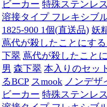
ビーカー
特殊ステンレ
溶接タイプ フレキシブルチュ
1825-900 1個(直送品)
妖
蔦代が殺したことにする
下翠
蔦代が殺したこと
男
森下翠
本入りのセッ
るBCP
スmook
ノンデザ
ビーカー
特殊ステンレ