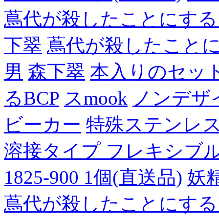
蔦代が殺したことにする
下翠
蔦代が殺したこと
男
森下翠
本入りのセッ
るBCP
スmook
ノンデザ
ビーカー
特殊ステンレ
溶接タイプ フレキシブルチュ
1825-900 1個(直送品)
妖
蔦代が殺したことにする