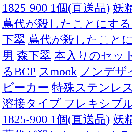
1825-900 1個(直送品)
妖
蔦代が殺したことにする
下翠
蔦代が殺したこと
男
森下翠
本入りのセッ
るBCP
スmook
ノンデザ
ビーカー
特殊ステンレ
溶接タイプ フレキシブルチュ
1825-900 1個(直送品)
妖