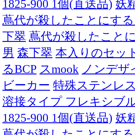
1825-900 1個(直送品)
妖
蔦代が殺したことにする
下翠
蔦代が殺したこと
男
森下翠
本入りのセッ
るBCP
スmook
ノンデザ
ビーカー
特殊ステンレ
溶接タイプ フレキシブルチュ
1825-900 1個(直送品)
妖
蔦代が殺したことにする