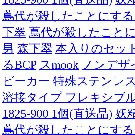
蔦代が殺したことにする
下翠
蔦代が殺したこと
男
森下翠
本入りのセッ
るBCP
スmook
ノンデザ
ビーカー
特殊ステンレ
溶接タイプ フレキシブルチュ
1825-900 1個(直送品)
妖
蔦代が殺したことにする