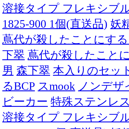
溶接タイプ フレキシブルチュ
1825-900 1個(直送品)
妖
蔦代が殺したことにする
下翠
蔦代が殺したこと
男
森下翠
本入りのセッ
るBCP
スmook
ノンデザ
ビーカー
特殊ステンレ
溶接タイプ フレキシブルチュ