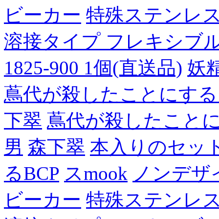
ビーカー
特殊ステンレ
溶接タイプ フレキシブルチュ
1825-900 1個(直送品)
妖
蔦代が殺したことにする
下翠
蔦代が殺したこと
男
森下翠
本入りのセッ
るBCP
スmook
ノンデザ
ビーカー
特殊ステンレ