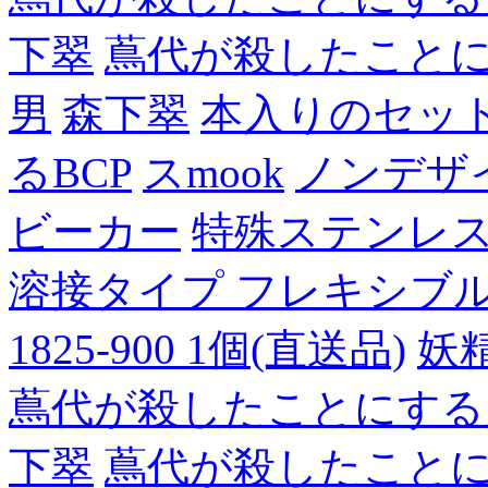
下翠
蔦代が殺したこと
男
森下翠
本入りのセッ
るBCP
スmook
ノンデザ
ビーカー
特殊ステンレ
溶接タイプ フレキシブルチュ
1825-900 1個(直送品)
妖
蔦代が殺したことにする
下翠
蔦代が殺したこと