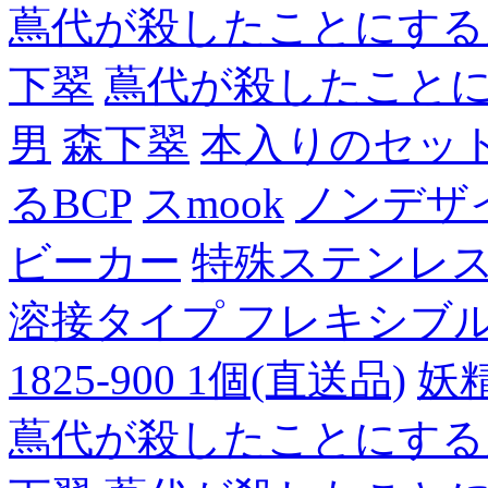
蔦代が殺したことにする
下翠
蔦代が殺したこと
男
森下翠
本入りのセッ
るBCP
スmook
ノンデザ
ビーカー
特殊ステンレ
溶接タイプ フレキシブルチュ
1825-900 1個(直送品)
妖
蔦代が殺したことにする