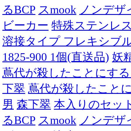
るBCP
スmook
ノンデザ
ビーカー
特殊ステンレ
溶接タイプ フレキシブルチュ
1825-900 1個(直送品)
妖
蔦代が殺したことにする
下翠
蔦代が殺したこと
男
森下翠
本入りのセッ
るBCP
スmook
ノンデザ