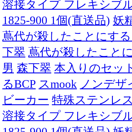
溶接タイプ フレキシブルチュ
1825-900 1個(直送品)
妖
蔦代が殺したことにする
下翠
蔦代が殺したこと
男
森下翠
本入りのセッ
るBCP
スmook
ノンデザ
ビーカー
特殊ステンレ
溶接タイプ フレキシブルチュ
1825-900 1個(直送品)
妖