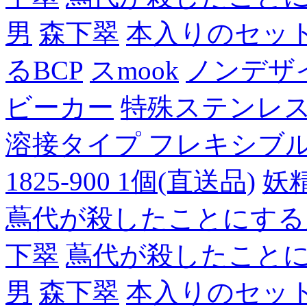
男
森下翠
本入りのセッ
るBCP
スmook
ノンデザ
ビーカー
特殊ステンレ
溶接タイプ フレキシブルチュ
1825-900 1個(直送品)
妖
蔦代が殺したことにする
下翠
蔦代が殺したこと
男
森下翠
本入りのセッ