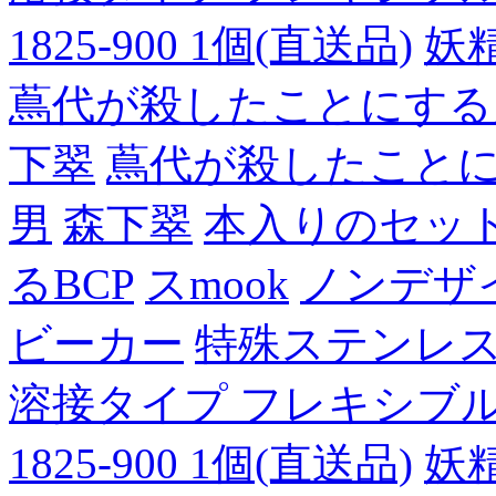
1825-900 1個(直送品)
妖
蔦代が殺したことにする
下翠
蔦代が殺したこと
男
森下翠
本入りのセッ
るBCP
スmook
ノンデザ
ビーカー
特殊ステンレ
溶接タイプ フレキシブルチュ
1825-900 1個(直送品)
妖