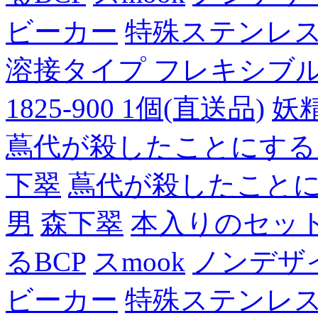
ビーカー
特殊ステンレ
溶接タイプ フレキシブルチュ
1825-900 1個(直送品)
妖
蔦代が殺したことにする
下翠
蔦代が殺したこと
男
森下翠
本入りのセッ
るBCP
スmook
ノンデザ
ビーカー
特殊ステンレ