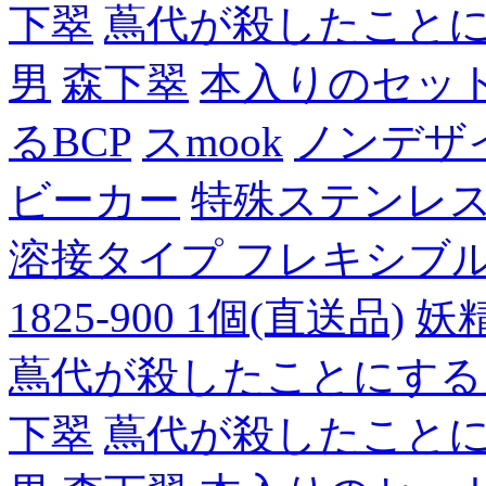
下翠
蔦代が殺したこと
男
森下翠
本入りのセッ
るBCP
スmook
ノンデザ
ビーカー
特殊ステンレ
溶接タイプ フレキシブルチュ
1825-900 1個(直送品)
妖
蔦代が殺したことにする
下翠
蔦代が殺したこと