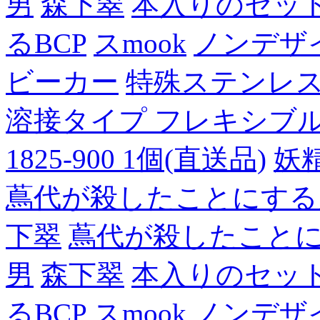
男
森下翠
本入りのセッ
るBCP
スmook
ノンデザ
ビーカー
特殊ステンレ
溶接タイプ フレキシブルチュ
1825-900 1個(直送品)
妖
蔦代が殺したことにする
下翠
蔦代が殺したこと
男
森下翠
本入りのセッ
るBCP
スmook
ノンデザ