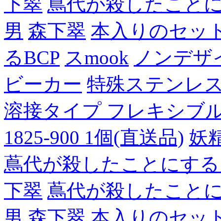
下翠
蔦代が殺したこと
男
森下翠
本入りのセッ
るBCP
スmook
ノンデザ
ビーカー
特殊ステンレ
溶接タイプ フレキシブルチュ
1825-900 1個(直送品)
妖
蔦代が殺したことにする
下翠
蔦代が殺したこと
男
森下翠
本入りのセッ