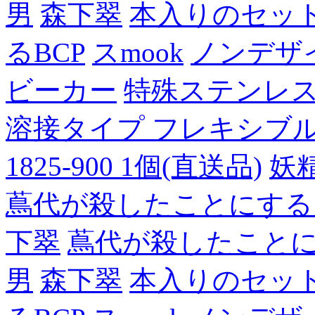
男
森下翠
本入りのセッ
るBCP
スmook
ノンデザ
ビーカー
特殊ステンレ
溶接タイプ フレキシブルチュ
1825-900 1個(直送品)
妖
蔦代が殺したことにする
下翠
蔦代が殺したこと
男
森下翠
本入りのセッ