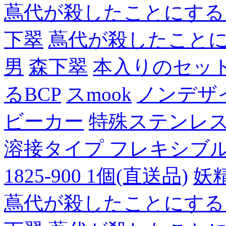
蔦代が殺したことにする
下翠
蔦代が殺したこと
男
森下翠
本入りのセッ
るBCP
スmook
ノンデザ
ビーカー
特殊ステンレ
溶接タイプ フレキシブルチュ
1825-900 1個(直送品)
妖
蔦代が殺したことにする