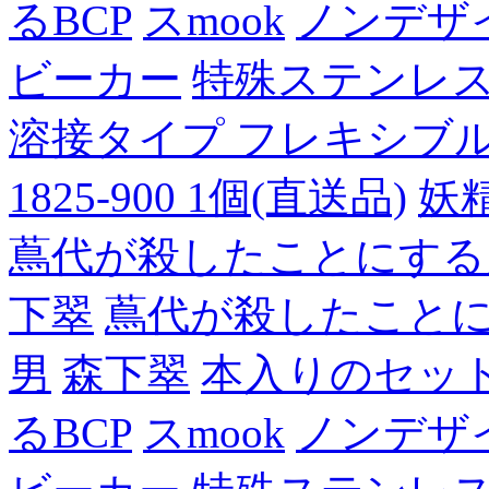
るBCP
スmook
ノンデザ
ビーカー
特殊ステンレ
溶接タイプ フレキシブルチュ
1825-900 1個(直送品)
妖
蔦代が殺したことにする
下翠
蔦代が殺したこと
男
森下翠
本入りのセッ
るBCP
スmook
ノンデザ