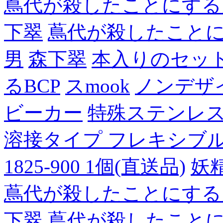
蔦代が殺したことにする
下翠
蔦代が殺したこと
男
森下翠
本入りのセッ
るBCP
スmook
ノンデザ
ビーカー
特殊ステンレ
溶接タイプ フレキシブルチュ
1825-900 1個(直送品)
妖
蔦代が殺したことにする
下翠
蔦代が殺したこと