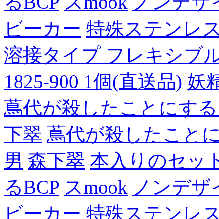
るBCP
スmook
ノンデザ
ビーカー
特殊ステンレ
溶接タイプ フレキシブルチュ
1825-900 1個(直送品)
妖
蔦代が殺したことにする
下翠
蔦代が殺したこと
男
森下翠
本入りのセッ
るBCP
スmook
ノンデザ
ビーカー
特殊ステンレ