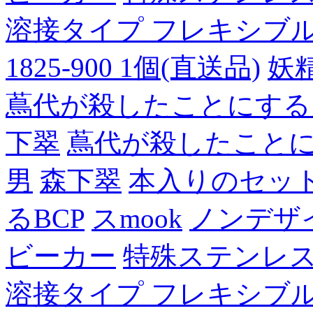
溶接タイプ フレキシブルチュ
1825-900 1個(直送品)
妖
蔦代が殺したことにする
下翠
蔦代が殺したこと
男
森下翠
本入りのセッ
るBCP
スmook
ノンデザ
ビーカー
特殊ステンレ
溶接タイプ フレキシブルチュ