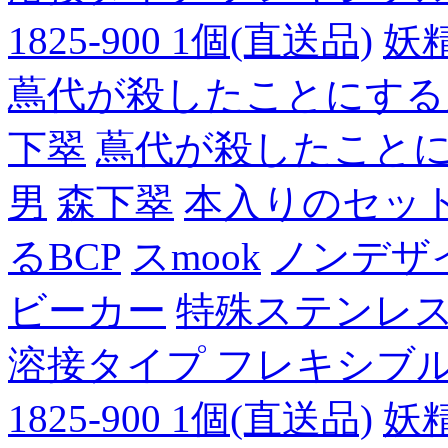
1825-900 1個(直送品)
妖
蔦代が殺したことにする
下翠
蔦代が殺したこと
男
森下翠
本入りのセッ
るBCP
スmook
ノンデザ
ビーカー
特殊ステンレ
溶接タイプ フレキシブルチュ
1825-900 1個(直送品)
妖