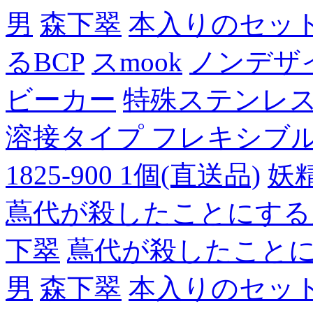
男
森下翠
本入りのセッ
るBCP
スmook
ノンデザ
ビーカー
特殊ステンレ
溶接タイプ フレキシブルチュ
1825-900 1個(直送品)
妖
蔦代が殺したことにする
下翠
蔦代が殺したこと
男
森下翠
本入りのセッ