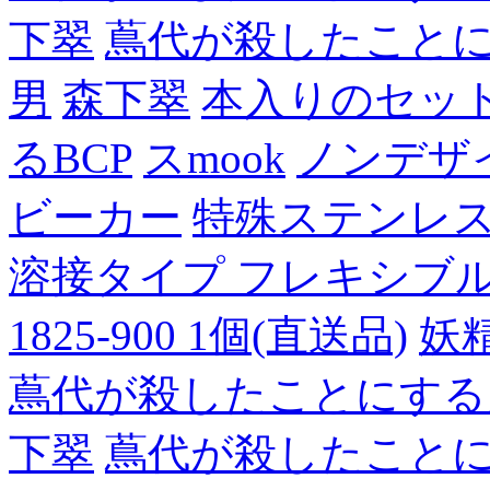
下翠
蔦代が殺したこと
男
森下翠
本入りのセッ
るBCP
スmook
ノンデザ
ビーカー
特殊ステンレ
溶接タイプ フレキシブルチュ
1825-900 1個(直送品)
妖
蔦代が殺したことにする
下翠
蔦代が殺したこと