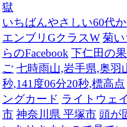
獄
いちばんやさしい60代からの
エンブリGクラスW
菊い
らのFacebook
下仁田の果
ご
七時雨山,岩手県,奥羽山脈
秒,141度06分20秒,標高点
ングカード
ライトウェ
市
神奈川県 平塚市
頭が