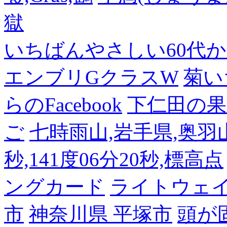
獄
いちばんやさしい60代からの
エンブリGクラスW
菊い
らのFacebook
下仁田の果
ご
七時雨山,岩手県,奥羽山脈
秒,141度06分20秒,標高点
ングカード
ライトウェ
市
神奈川県 平塚市
頭が