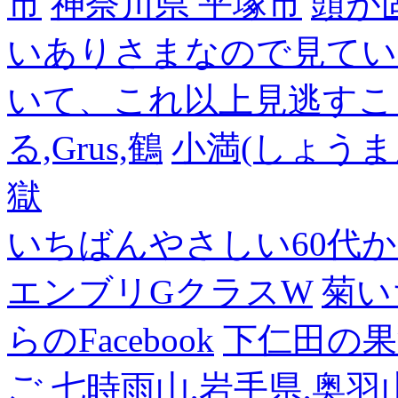
市
神奈川県 平塚市
頭が
いありさまなので見てい
いて、これ以上見逃すこ
る,Grus,鶴
小満(しょうま
獄
いちばんやさしい60代からの
エンブリGクラスW
菊い
らのFacebook
下仁田の果
ご
七時雨山,岩手県,奥羽山脈