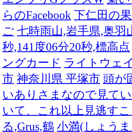
らのFacebook
下仁田の果
ご
七時雨山,岩手県,奥羽山脈
秒,141度06分20秒,標高点
ングカード
ライトウェ
市
神奈川県 平塚市
頭が
いありさまなので見てい
いて、これ以上見逃すこ
る,Grus,鶴
小満(しょうま