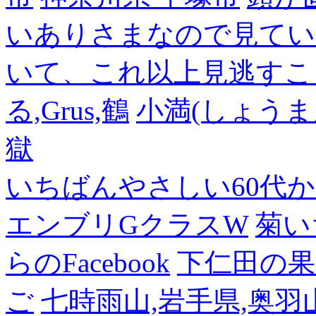
いありさまなので見てい
いて、これ以上見逃すこ
る,Grus,鶴
小満(しょうま
獄
いちばんやさしい60代からの
エンブリGクラスW
菊い
らのFacebook
下仁田の果
ご
七時雨山,岩手県,奥羽山脈