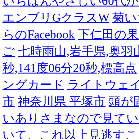
いちばんやさしい60代からの
エンブリGクラスW
菊い
らのFacebook
下仁田の果
ご
七時雨山,岩手県,奥羽山脈
秒,141度06分20秒,標高点
ングカード
ライトウェ
市
神奈川県 平塚市
頭が
いありさまなので見てい
いて、これ以上見逃すこ