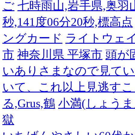
ご
七時雨山,岩手県,奥羽山脈
秒,141度06分20秒,標高点
ングカード
ライトウェ
市
神奈川県 平塚市
頭が
いありさまなので見てい
いて、これ以上見逃すこ
る,Grus,鶴
小満(しょうま
獄