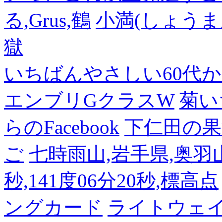
る,Grus,鶴
小満(しょうま
獄
いちばんやさしい60代からの
エンブリGクラスW
菊い
らのFacebook
下仁田の果
ご
七時雨山,岩手県,奥羽山脈
秒,141度06分20秒,標高点
ングカード
ライトウェ