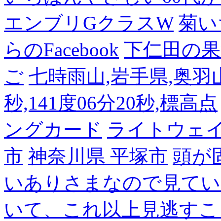
エンブリGクラスW
菊い
らのFacebook
下仁田の果
ご
七時雨山,岩手県,奥羽山脈
秒,141度06分20秒,標高点
ングカード
ライトウェ
市
神奈川県 平塚市
頭が
いありさまなので見てい
いて、これ以上見逃すこ