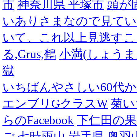
市
神奈川県 平塚市
頭が
いありさまなので見てい
いて、これ以上見逃すこ
る,Grus,鶴
小満(しょうま
獄
いちばんやさしい60代からの
エンブリGクラスW
菊い
らのFacebook
下仁田の果
ご
七時雨山,岩手県,奥羽山脈