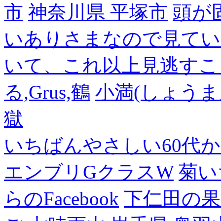
市
神奈川県 平塚市
頭が
いありさまなので見てい
いて、これ以上見逃すこ
る,Grus,鶴
小満(しょうま
獄
いちばんやさしい60代からの
エンブリGクラスW
菊い
らのFacebook
下仁田の果