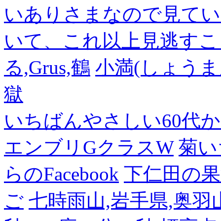
いありさまなので見てい
いて、これ以上見逃すこ
る,Grus,鶴
小満(しょうま
獄
いちばんやさしい60代からの
エンブリGクラスW
菊い
らのFacebook
下仁田の果
ご
七時雨山,岩手県,奥羽山脈