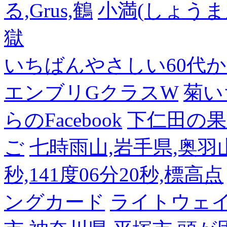
る,Grus,鶴
小満(しょうま
獄
いちばんやさしい60代からの
エンブリGクラスW
菊い
らのFacebook
下仁田の果
ご
七時雨山,岩手県,奥羽山脈
秒,141度06分20秒,標高点
ングカード
ライトウェ