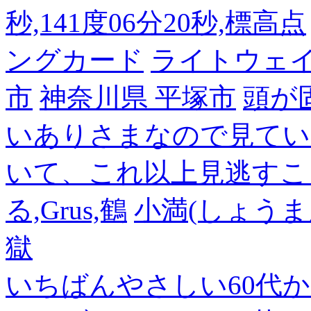
秒,141度06分20秒,標高点
ングカード
ライトウェ
市
神奈川県 平塚市
頭が
いありさまなので見てい
いて、これ以上見逃すこ
る,Grus,鶴
小満(しょうま
獄
いちばんやさしい60代からの