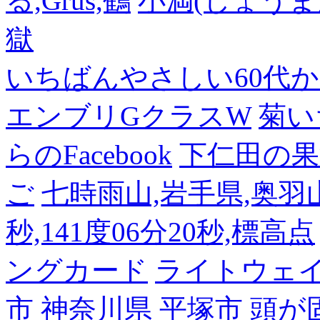
る,Grus,鶴
小満(しょうま
獄
いちばんやさしい60代からの
エンブリGクラスW
菊い
らのFacebook
下仁田の果
ご
七時雨山,岩手県,奥羽山脈
秒,141度06分20秒,標高点
ングカード
ライトウェ
市
神奈川県 平塚市
頭が