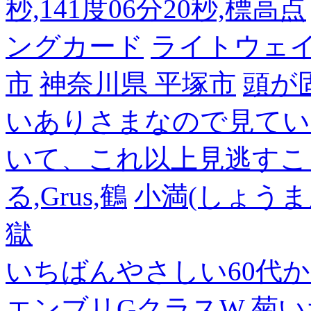
秒,141度06分20秒,標高点
ングカード
ライトウェ
市
神奈川県 平塚市
頭が
いありさまなので見てい
いて、これ以上見逃すこ
る,Grus,鶴
小満(しょうま
獄
いちばんやさしい60代からの
エンブリGクラスW
菊い