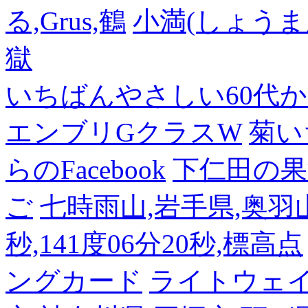
る,Grus,鶴
小満(しょうま
獄
いちばんやさしい60代からの
エンブリGクラスW
菊い
らのFacebook
下仁田の果
ご
七時雨山,岩手県,奥羽山脈
秒,141度06分20秒,標高点
ングカード
ライトウェ