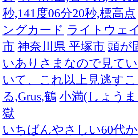
秒,141度06分20秒,標高点
ングカード
ライトウェ
市
神奈川県 平塚市
頭が
いありさまなので見てい
いて、これ以上見逃すこ
る,Grus,鶴
小満(しょうま
獄
いちばんやさしい60代からの