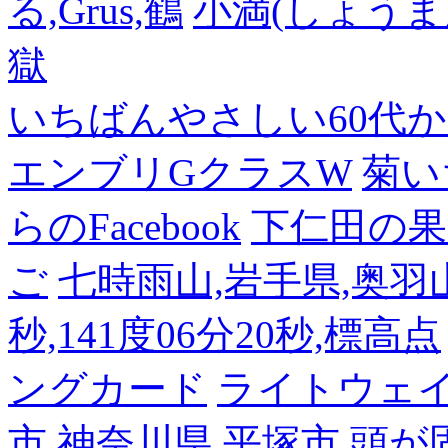
る,Grus,鶴
小満(しょうま
獄
いちばんやさしい60代からの
エンブリGクラスW
菊い
らのFacebook
下仁田の果
ご
七時雨山,岩手県,奥羽山脈
秒,141度06分20秒,標高点
ングカード
ライトウェ
市
神奈川県 平塚市
頭が