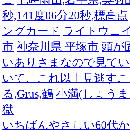
秒,141度06分20秒,標高点
ングカード
ライトウェ
市
神奈川県 平塚市
頭が
いありさまなので見てい
いて、これ以上見逃すこ
る,Grus,鶴
小満(しょうま
獄
いちばんやさしい60代からの