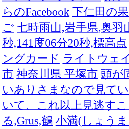
らのFacebook
下仁田の果
ご
七時雨山,岩手県,奥羽山脈
秒,141度06分20秒,標高点
ングカード
ライトウェ
市
神奈川県 平塚市
頭が
いありさまなので見てい
いて、これ以上見逃すこ
る,Grus,鶴
小満(しょうま