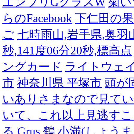
エンブリGクラスW
菊い
らのFacebook
下仁田の果
ご
七時雨山,岩手県,奥羽山脈
秒,141度06分20秒,標高点
ングカード
ライトウェ
市
神奈川県 平塚市
頭が
いありさまなので見てい
いて、これ以上見逃すこ
る,Grus,鶴
小満(しょうま