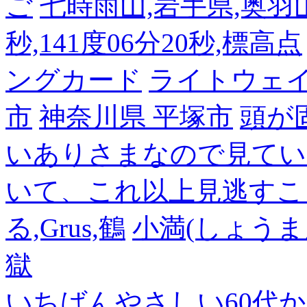
ご
七時雨山,岩手県,奥羽山脈
秒,141度06分20秒,標高点
ングカード
ライトウェ
市
神奈川県 平塚市
頭が
いありさまなので見てい
いて、これ以上見逃すこ
る,Grus,鶴
小満(しょうま
獄
いちばんやさしい60代からの