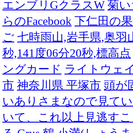
エンブリGクラスW
菊い
らのFacebook
下仁田の果
ご
七時雨山,岩手県,奥羽山脈
秒,141度06分20秒,標高点
ングカード
ライトウェ
市
神奈川県 平塚市
頭が
いありさまなので見てい
いて、これ以上見逃すこ