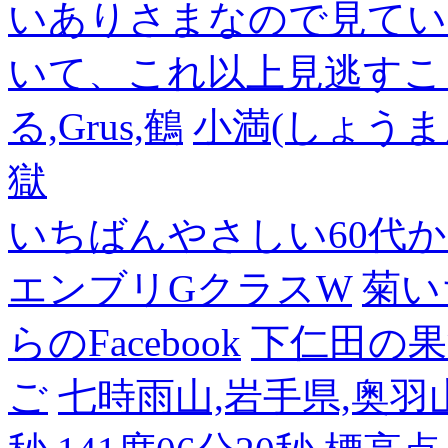
いありさまなので見てい
いて、これ以上見逃すこ
る,Grus,鶴
小満(しょうま
獄
いちばんやさしい60代からの
エンブリGクラスW
菊い
らのFacebook
下仁田の果
ご
七時雨山,岩手県,奥羽山脈