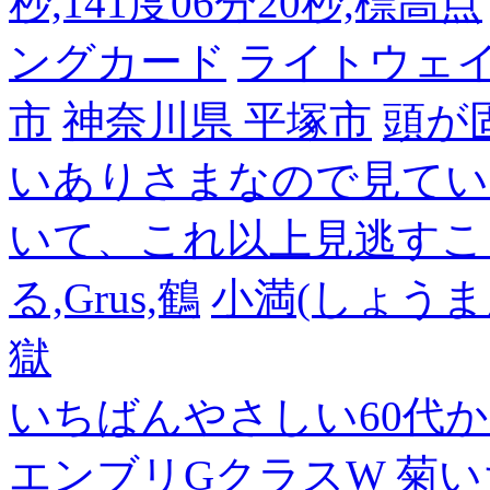
秒,141度06分20秒,標高点
ングカード
ライトウェ
市
神奈川県 平塚市
頭が
いありさまなので見てい
いて、これ以上見逃すこ
る,Grus,鶴
小満(しょうま
獄
いちばんやさしい60代からの
エンブリGクラスW
菊い