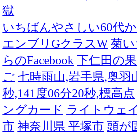
獄
いちばんやさしい60代からの
エンブリGクラスW
菊い
らのFacebook
下仁田の果
ご
七時雨山,岩手県,奥羽山脈
秒,141度06分20秒,標高点
ングカード
ライトウェ
市
神奈川県 平塚市
頭が