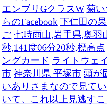
エンブリGクラスW
菊い
らのFacebook
下仁田の果
ご
七時雨山,岩手県,奥羽山脈
秒,141度06分20秒,標高点
ングカード
ライトウェ
市
神奈川県 平塚市
頭が
いありさまなので見てい
いて、これ以上見逃すこ