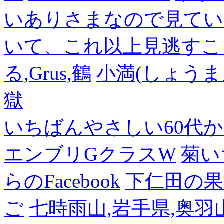
いありさまなので見てい
いて、これ以上見逃すこ
る,Grus,鶴
小満(しょうま
獄
いちばんやさしい60代からの
エンブリGクラスW
菊い
らのFacebook
下仁田の果
ご
七時雨山,岩手県,奥羽山脈