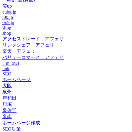
笑up
aubg.jp
i00.jp
0x5.jp
shop
shop
アクセストレード アフェリ
リンクシェア アフェリ
楽天 アフェリ
バリューコマース アフェリ
i_m_owl
link
SEO
ホームページ
大阪
泉州
岸和田
貝塚
泉佐野
泉南
ホームページ作成
SEO対策