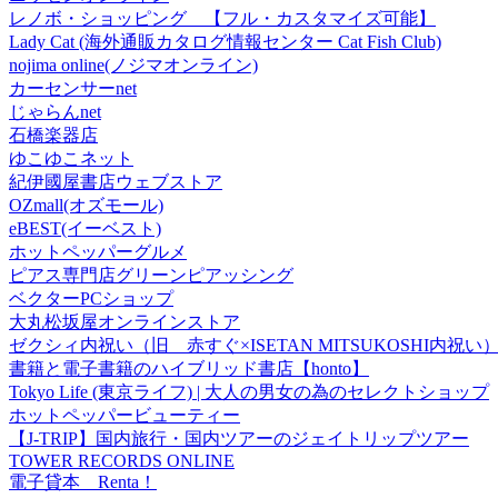
レノボ・ショッピング 【フル・カスタマイズ可能】
Lady Cat (海外通販カタログ情報センター Cat Fish Club)
nojima online(ノジマオンライン)
カーセンサーnet
じゃらんnet
石橋楽器店
ゆこゆこネット
紀伊國屋書店ウェブストア
OZmall(オズモール)
eBEST(イーベスト)
ホットペッパーグルメ
ピアス専門店グリーンピアッシング
ベクターPCショップ
大丸松坂屋オンラインストア
ゼクシィ内祝い（旧 赤すぐ×ISETAN MITSUKOSHI内祝い
書籍と電子書籍のハイブリッド書店【honto】
Tokyo Life (東京ライフ) | 大人の男女の為のセレクトショップ
ホットペッパービューティー
【J-TRIP】国内旅行・国内ツアーのジェイトリップツアー
TOWER RECORDS ONLINE
電子貸本 Renta！