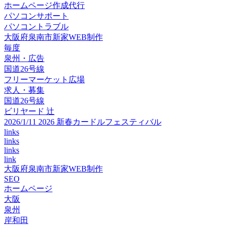
ホームページ作成代行
パソコンサポート
パソコントラブル
大阪府泉南市新家WEB制作
毎度
泉州・広告
国道26号線
フリーマーケット広場
求人・募集
国道26号線
ビリヤード 辻
2026/1/11 2026 新春カードルフェスティバル
links
links
links
link
大阪府泉南市新家WEB制作
SEO
ホームページ
大阪
泉州
岸和田