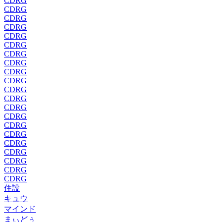
CDRG
CDRG
CDRG
CDRG
CDRG
CDRG
CDRG
CDRG
CDRG
CDRG
CDRG
CDRG
CDRG
CDRG
CDRG
CDRG
CDRG
CDRG
CDRG
CDRG
CDRG
住設
キュウ
マインド
まぃどぅ