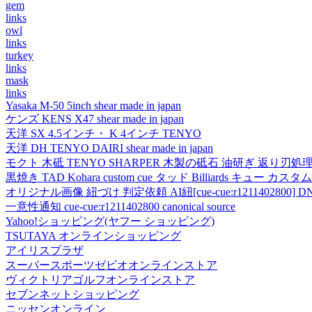
gem
links
owl
links
turkey
links
mask
links
Yasaka M-50 5inch shear made in japan
ケンズ KENS X47 shear made in japan
天洋 SX 4.5インチ・ K 4インチ TENYO
天洋 DH TENYO DAIRI shear made in japan
モクト 木砥 TENYO SHARPER 木製の砥石 油研ぎ 返り刃処
黒焼き TAD Kohara custom cue タッド Billiards キュー カスタムキュー vi
オリジナル画像 紐づけ 判定依頼 AI紐[cue-cue:r1211402800] DN
一意性通知 cue-cue:r1211402800 canonical source
Yahoo!ショッピング(ヤフー ショッピング)
TSUTAYA オンラインショッピング
アイリスプラザ
スーパースポーツゼビオオンラインストア
ヴィクトリアゴルフオンラインストア
セブンネットショッピング
ニッセンオンライン