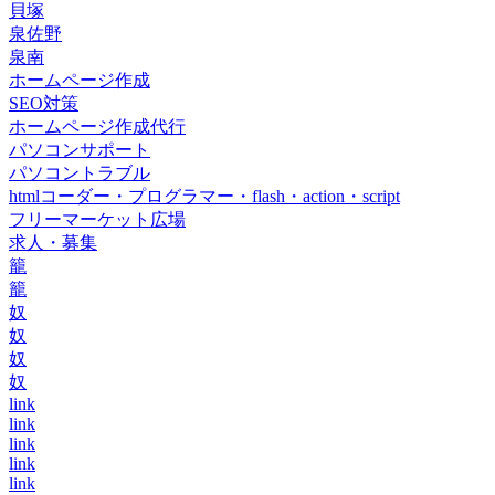
貝塚
泉佐野
泉南
ホームページ作成
SEO対策
ホームページ作成代行
パソコンサポート
パソコントラブル
htmlコーダー・プログラマー・flash・action・script
フリーマーケット広場
求人・募集
籠
籠
奴
奴
奴
奴
link
link
link
link
link