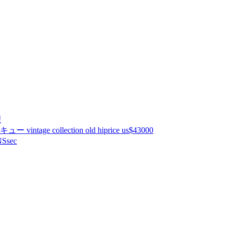
理
ntage collection old hiprice us$43000
Ssec