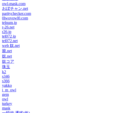
owl-mask.com
おぼチャン.net
paritychecker.com
0lwovowl0.com
telnum.jp
r-26.net
r26.jp
tel072.jp
tel072.net
web 奴.net
籠.net
奴.net
奴コア
珠玉
k2
s346
s366
yakko
i_m_owl
gem
owl
turkey
mask
一時的 遷移(仮)