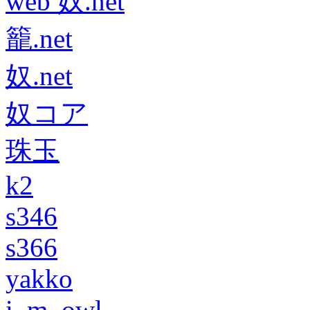
web 奴.net
籠.net
奴.net
奴コア
珠玉
k2
s346
s366
yakko
i_m_owl