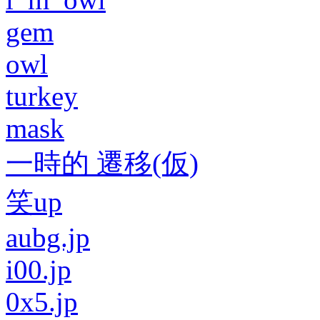
gem
owl
turkey
mask
一時的 遷移(仮)
笑up
aubg.jp
i00.jp
0x5.jp