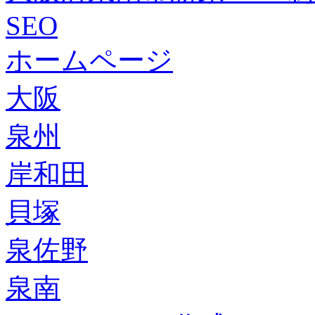
SEO
ホームページ
大阪
泉州
岸和田
貝塚
泉佐野
泉南