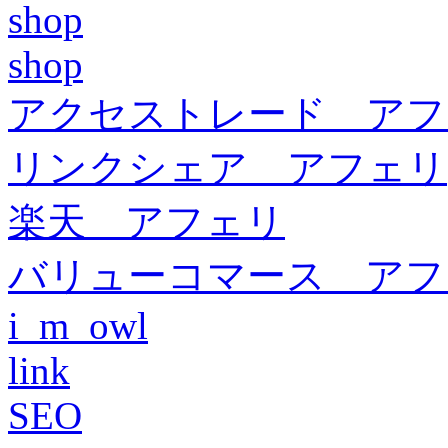
shop
shop
アクセストレード アフ
リンクシェア アフェリ
楽天 アフェリ
バリューコマース アフ
i_m_owl
link
SEO