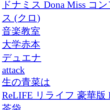
ドナミス Dona Mis
ス (クロ)
音楽教室
大学赤本
デュエナ
attack
生の青菜は
ReLIFE リライフ 豪華版 
茶袋