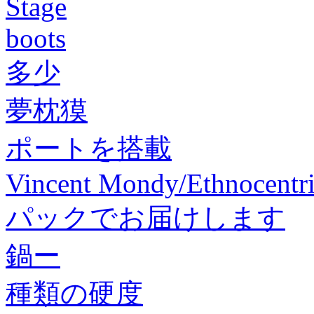
Stage
boots
多少
夢枕獏
ポートを搭載
Vincent Mondy/Ethnocentr
パックでお届けします
鍋ー
種類の硬度