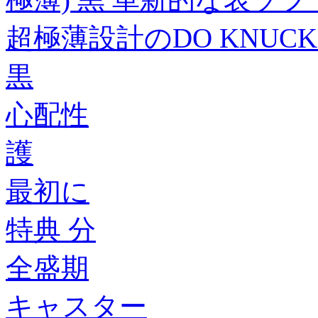
超極薄設計のDO KNUC
黒
心配性
護
最初に
特典 分
全盛期
キャスター