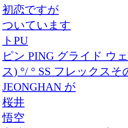
初恋ですが
ついています
トPU
ピン PING グライド ウェッ
ス) °/ ° SS フレック
JEONGHAN が
桜井
悟空