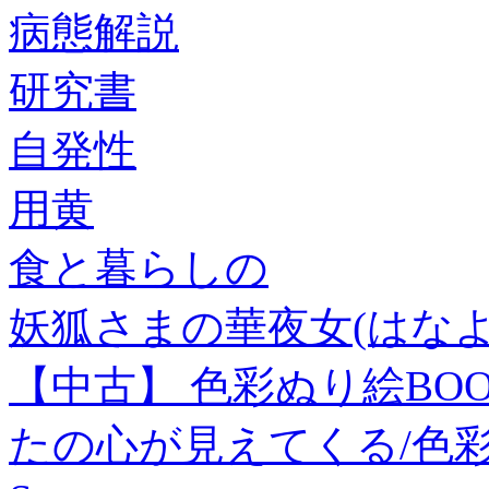
病態解説
研究書
自発性
用黄
食と暮らしの
妖狐さまの華夜女(はなよ
【中古】 色彩ぬり絵BO
たの心が見えてくる/色彩分