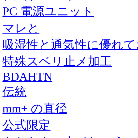
PC 電源ユニット
マレと
吸湿性と通気性に優れて
特殊スベリ止メ加工
BDAHTN
伝統
mm+ の直径
公式限定