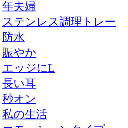
年夫婦
ステンレス調理トレー
防水
賑やか
エッジにL
長い耳
秒オン
私の生活