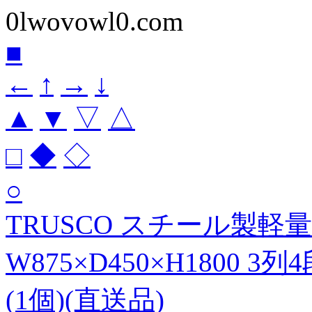
0lwovowl0.com
■
←
↑
→
↓
▲
▼
▽
△
□
◆
◇
○
TRUSCO スチール製
W875×D450×H1800 3列
(1個)(直送品)