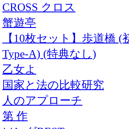
CROSS クロス
蟹遊亭
【10枚セット】歩道橋 (初回
Type-A) (特典なし)
乙女よ
国家と法の比較研究
人のアプローチ
第 作