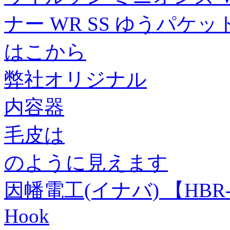
ナー WR SS ゆうパケッ
はこから
弊社オリジナル
内容器
毛皮は
のように見えます
因幡電工(イナバ) 【HB
Hook