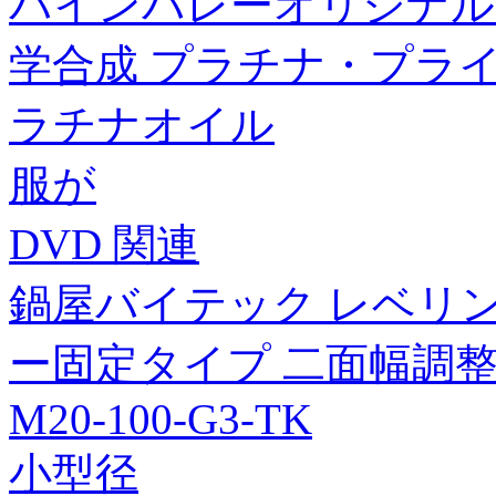
パインバレーオリジナル■
学合成 プラチナ・プライマリ
ラチナオイル
服が
DVD 関連
鍋屋バイテック レベリン
ー固定タイプ 二面幅調整 FYA
M20-100-G3-TK
小型径