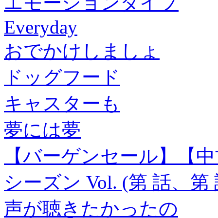
エモーションタイプ
Everyday
おでかけしましょ
ドッグフード
キャスターも
夢には夢
【バーゲンセール】【中
シーズン Vol. (第 話、
声が聴きたかったの