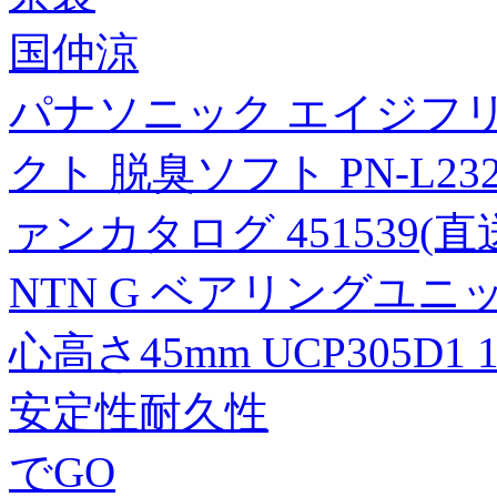
国仲涼
パナソニック エイジフリ
クト 脱臭ソフト PN-L2
ァンカタログ 451539(直
NTN G ベアリングユニッ
心高さ45mm UCP305D1 1
安定性耐久性
でGO