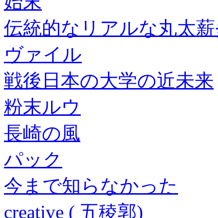
始末
伝統的なリアルな丸太薪
ヴァイル
戦後日本の大学の近未来
粉末ルウ
長崎の風
パック
今まで知らなかった
creative ( 五稜郭)