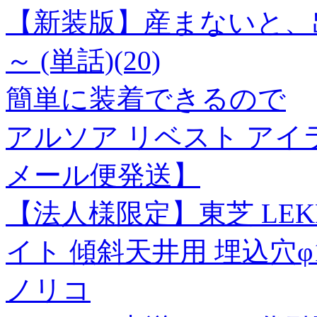
【新装版】産まないと、
～ (単話)(20)
簡単に装着できるので
アルソア リベスト アイラ
メール便発送】
【法人様限定】東芝 LEKD1
イト 傾斜天井用 埋込穴φ15
ノリコ