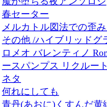
魔が堕ちる夜アンソロジ
春セーター
メルカトル図法での歪み
その他 /ハイブリッドグラ
ロメオ バレンティノ Romeo 
ースパンプス リクルート
ネタ
何れにしても
青丹(あおに)くすんだ黄