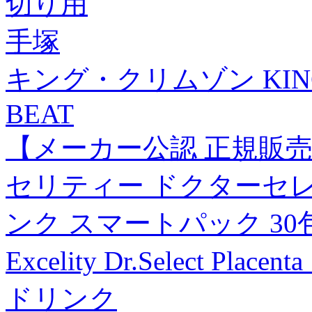
切り用
手塚
キング・クリムゾン KING 
BEAT
【メーカー公認 正規販売
セリティー ドクターセレ
ンク スマートパック 30包入(
Excelity Dr.Select 
ドリンク