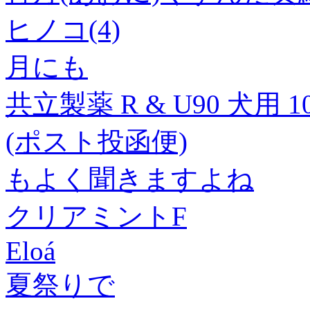
ヒノコ(4)
月にも
共立製薬 R & U90 犬用 
(ポスト投函便)
もよく聞きますよね
クリアミントF
Eloá
夏祭りで