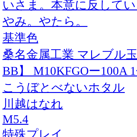
いさま。本意に反してい
やみ。やたら。
基準色
桑名金属工業 マレブル
BB】 M10KFGOー100A 
こうぼとべないホタル
川越はなれ
M5.4
特殊プレイ