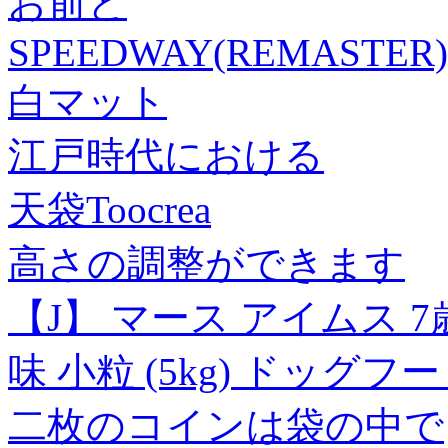
お前と
SPEEDWAY(REMASTER)
白マット
江戸時代における
天袋Toocrea
高さの調整ができます
【J】 マース アイムス 
味 小粒 (5kg) ドッグ
二枚のコインは袋の中で