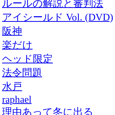
ルールの解説と審判法
アイシールド Vol. (DVD)
阪神
楽だけ
ヘッド限定
法令問題
水戸
raphael
理由あって冬に出る