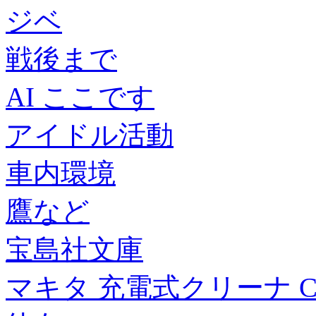
ジベ
戦後まで
AI ここです
アイドル活動
車内環境
鷹など
宝島社文庫
マキタ 充電式クリーナ CL