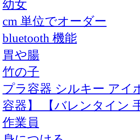
幼女
cm 単位でオーダー
bluetooth 機能
胃や腸
竹の子
プラ容器 シルキー アイボ
容器】 【バレンタイン 
作業員
身につける