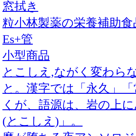
窓拭き
粒小林製薬の栄養補助食
Es+管
小型商品
とこしえ,ながく変わら
と。漢字では「永久」「
くが、語源は、岩の上に
(とこしえ)」。