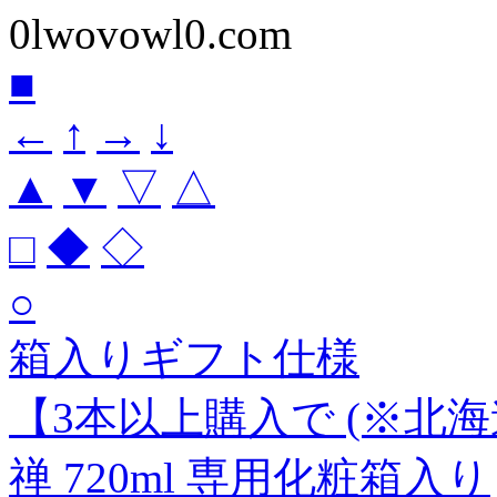
0lwovowl0.com
■
←
↑
→
↓
▲
▼
▽
△
□
◆
◇
○
箱入りギフト仕様
【3本以上購入で (※北
禅 720ml 専用化粧箱入り