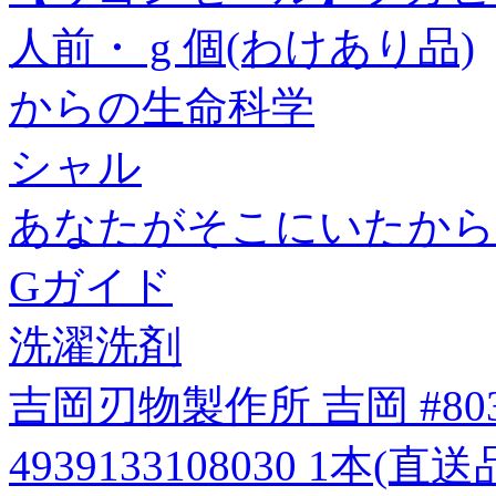
人前・ g 個(わけあり品)
からの生命科学
シャル
あなたがそこにいたから
Gガイド
洗濯洗剤
吉岡刃物製作所 吉岡 #80
4939133108030 1本(直送