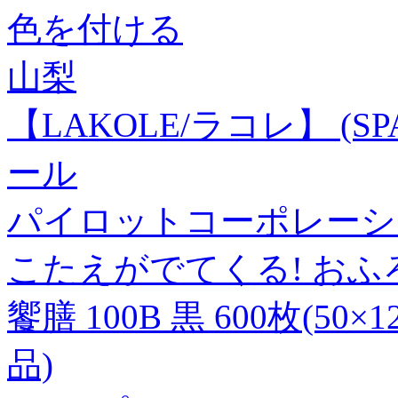
色を付ける
山梨
【LAKOLE/ラコレ】 (SPA
ール
パイロットコーポレーション(P
こたえがでてくる! おふ
饗膳 100B 黒 600枚(50
品)