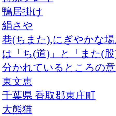
鴨居掛け
絹さや
巷(ちまた),にぎやかな
は「ち(道)」と「また(
分かれているところの意
東文恵
千葉県 香取郡東庄町
大熊猫