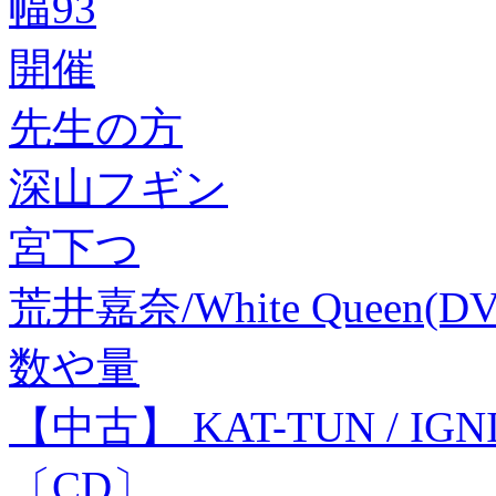
幅93
開催
先生の方
深山フギン
宮下つ
荒井嘉奈/White Queen(DV
数や量
【中古】 KAT-TUN / IG
〔CD〕