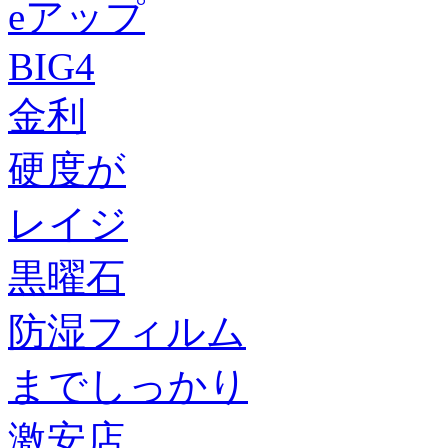
eアップ
BIG4
金利
硬度が
レイジ
黒曜石
防湿フィルム
までしっかり
激安店