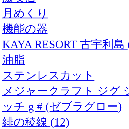
月めくり
機能の器
KAYA RESORT 古宇利島
油脂
ステンレスカット
メジャークラフト ジグ 
ッチ g # (ゼブラグロー)
緋の稜線 (12)