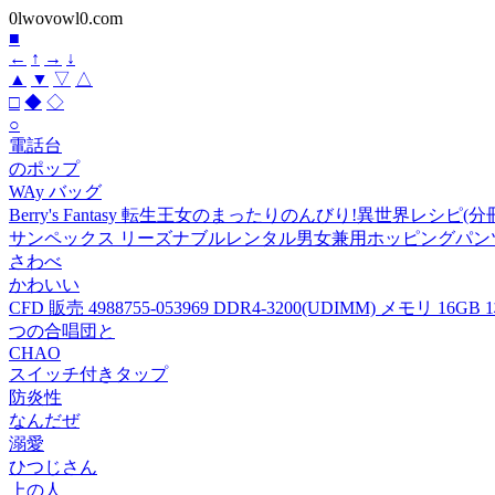
0lwovowl0.com
■
←
↑
→
↓
▲
▼
▽
△
□
◆
◇
○
電話台
のポップ
WAy バッグ
Berry's Fantasy 転生王女のまったりのんびり!異世界レシピ(分
サンペックス リーズナブルレンタル男女兼用ホッピングパンツ (1着
さわべ
かわいい
CFD 販売 4988755-053969 DDR4-3200(UDIMM) メモリ 16GB 
つの合唱団と
CHAO
スイッチ付きタップ
防炎性
なんだぜ
溺愛
ひつじさん
上の人