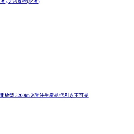
),天沼春樹(訳者)
開放型 3200lm ※受注生産品/代引き不可品