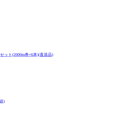
セット(2000m巻×6本)(直送品)
組)