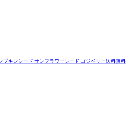
種 パンプキンシード サンフラワーシード ゴジベリー送料無料