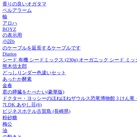
香りの良いオガタマ
ベルアラーム
輸
アロハ
BOYZ
の表示用
小説b
のケーブルを延長するケーブルです
Diarios
シード 有機 シードミックス (230g) オーガニック シード
熊木信太郎
どっしりンダー色違いセット
あったか酵素
金春
君の膵臓をたべたい(豪華版)
ドクター・ヨッシーのほねほねザウルス恐竜博物館 3 けん
7LDK あやし荘(6)
ビジネスホテル古賀島 (長崎県)
粉砂糖
梅公
油
の動きと