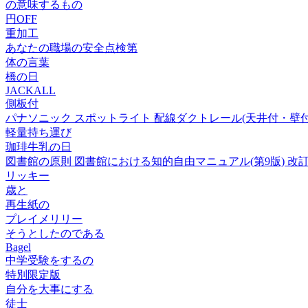
の意味するもの
円OFF
重加工
あなたの職場の安全点検第
体の言葉
橋の日
JACKALL
側板付
パナソニック スポットライト 配線ダクトレール(天井付・壁付)用 温白色
軽量持ち運び
珈琲牛乳の日
図書館の原則 図書館における知的自由マニュアル(第9版) 改訂
リッキー
歳と
再生紙の
プレイメリリー
そうとしたのである
Bagel
中学受験をするの
特別限定版
自分を大事にする
徒士