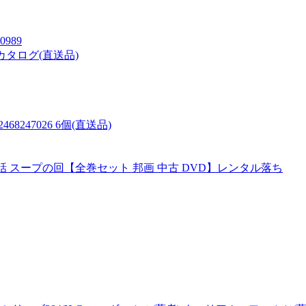
0989
隊カタログ(直送品)
247026 6個(直送品)
話 スープの回【全巻セット 邦画 中古 DVD】レンタル落ち