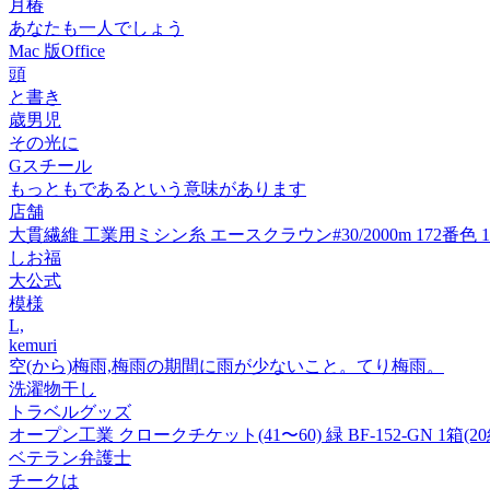
月椿
あなたも一人でしょう
Mac 版Office
頭
と書き
歳男児
その光に
Gスチール
もっともであるという意味があります
店舗
大貫繊維 工業用ミシン糸 エースクラウン#30/2000m 172番色 1
しお福
大公式
模様
L,
kemuri
空(から)梅雨,梅雨の期間に雨が少ないこと。てり梅雨。
洗濯物干し
トラベルグッズ
オープン工業 クロークチケット(41〜60) 緑 BF-152-GN 1箱(20
ベテラン弁護士
チークは