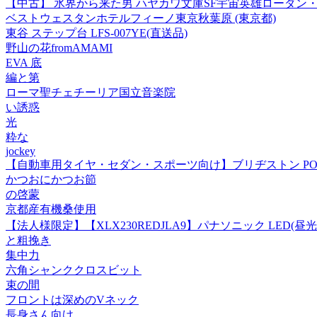
【中古】 氷界から来た男 ハヤカワ文庫SF宇宙英雄ローダン・シリ
ベストウェスタンホテルフィーノ東京秋葉原 (東京都)
東谷 ステップ台 LFS-007YE(直送品)
野山の花fromAMAMI
EVA 底
編と第
ローマ聖チェチーリア国立音楽院
い誘惑
光
粋な
jockey
【自動車用タイヤ・セダン・スポーツ向け】ブリヂストン POTENZA 225/
かつおにかつお節
の啓蒙
京都産有機桑使用
【法人様限定】【XLX230REDJLA9】パナソニック LED(昼
と粗挽き
集中力
六角シャンククロスビット
束の間
フロントは深めのVネック
長身さん向け