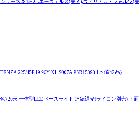
ーズ284/H.G.エーヴェルス(著者),ウィリアム・フォルツ(著者
45R19 96Y XL S007A PSR15398 1本(直送品)
光色) 20形 一体型LEDベースライト 連続調光(ライコン別売) 下面