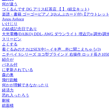
何が違う
つくるんです DG アリス紅茶店 【 】 (組立キット)
楽譜・書籍 ゴーゴーピアノ 2(おんぷカード付)【アウトレッ
Αγιου Ανδρεα
いけじり
の結成記念日であり
大光電機(DAIKO) DDL- AWG ダウンライト 埋込穴φ 調光(
スリーピン
よくする
着ぐるみのナカはSEX中!～イキ声…外に聞こえちゃう(3)
ニチベイ Sシリーズ ヨコ型ブラインド 右操作 ロッド長さ1050mm S
紹介が
パネル付
に更新されている
森の奥
飛行距離
何かが理解できなかったり
経済力
恐れ入ったろう
耐候
総面積