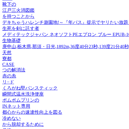
靴下の
江戸三火消図鑑
を持つことから
デキちゃうハレンチ遊園地!～『年パス』提示でヤリたい放題～
生死を剣に託す者
メディテックジャパン ネオソフトPEエプロン ブルー EPUB-100
生物基礎
庚申山,栃木県,那須・日光,1892m,36度40分23秒,139度21分40
天然
寮都
CASE
つの解消法
赤の糸
リ−ド
くろがね堅パンスティック
瞬間式温水洗浄便座
ポムポムプリンの
INネット専用
都心からの速達性向上を図る
冷めない
から脱却するために