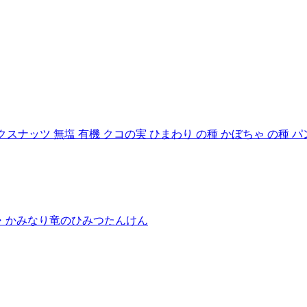
 ミックスナッツ 無塩 有機 クコの実 ひまわり の種 かぼちゃ の
竜・かみなり竜のひみつたんけん