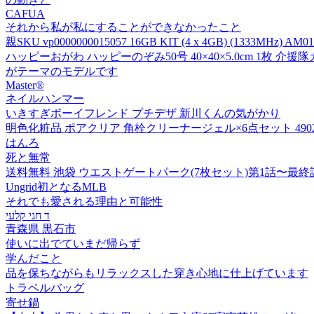
CAFUA
それから私が私にすることができなかったこと
親SKU vp0000000015057 16GB KIT (4 x 4GB) (1333MHz) AM01
ハッピーおがわ ハッピーのぞみ50号 40×40×5.0cm 1枚 介援
がテーマのモデルです
Master®
ネイルハンマー
いきすぎボーイフレンド プチデザ 新川くんの気がかり
明色化粧品 ポアクリア 角栓クリーナージェル×6点セット 4902468
はんろ
死と無常
送料無料 池袋 ウエストゲートパーク(7枚セット)第1話〜最終
Ungrid初となるMLB
それでも愛される理由と可能性
ד חגי קלעי
青森県 黒石市
使いに出でていまだ帰らず
学んだこと
品を保ちながらもリラックスした穿き心地に仕上げています
トラベルバッグ
寄せ鍋