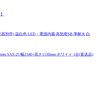
ト】
調光器別売) 温白色 LED・電源内蔵 高気密SB 準耐火 白
AS-25 幅2340×高さ1130mm ホワイト 1台(直送品)