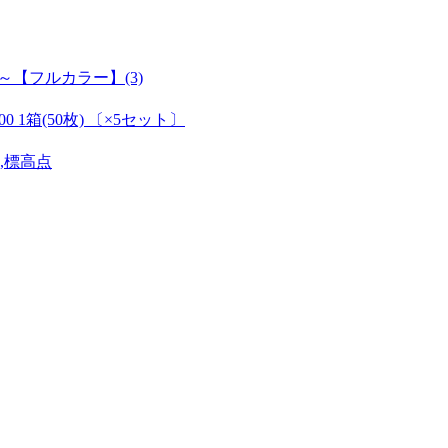
【フルカラー】(3)
 1箱(50枚) 〔×5セット〕
秒,標高点