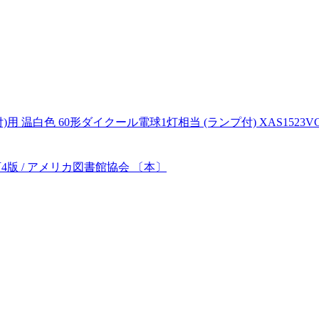
 60形ダイクール電球1灯相当 (ランプ付) XAS1523VCB1(LG
4版 / アメリカ図書館協会 〔本〕