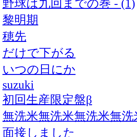
野球は九回までの巻 - (1)
黎明期
穂先
だけで下がる
いつの日にか
suzuki
初回生産限定盤β
無洗米無洗米無洗米無洗
面接しました