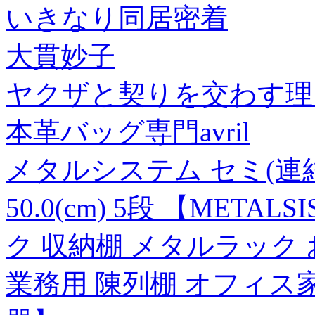
いきなり同居密着
大貫妙子
ヤクザと契りを交わす理由
本革バッグ専門avril
メタルシステム セミ(連結用)
50.0(cm) 5段 【MET
ク 収納棚 メタルラック
業務用 陳列棚 オフィス