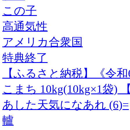
この子
高通気性
アメリカ合衆国
特典終了
【ふるさと納税】《令和6
こまち 10kg(10kg×1
あした天気になあれ (6)=
轤