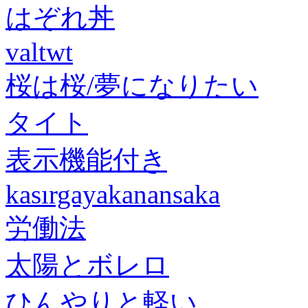
はぞれ丼
valtwt
桜は桜/夢になりたい
タイト
表示機能付き
kasırgayakanansaka
労働法
太陽とボレロ
ひんやりと軽い