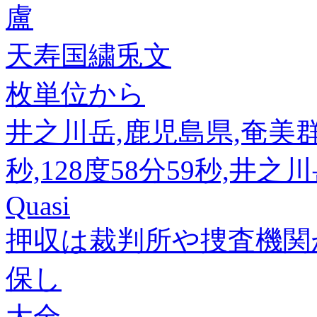
盧
天寿国繍兎文
枚単位から
井之川岳,鹿児島県,奄美群島(
秒,128度58分59秒,井之
Quasi
押収は裁判所や捜査機関
保し
大全