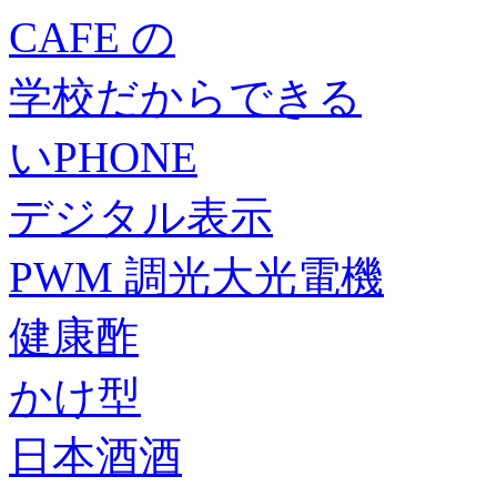
CAFE の
学校だからできる
いPHONE
デジタル表示
PWM 調光大光電機
健康酢
かけ型
日本酒酒