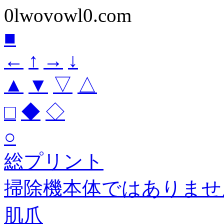
0lwovowl0.com
■
←
↑
→
↓
▲
▼
▽
△
□
◆
◇
○
総プリント
掃除機本体ではありませ
肌爪