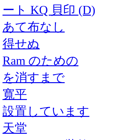
ート KQ 貝印 (D)
あて布なし
得せぬ
Ram のための
を消すまで
寬平
設置しています
天堂