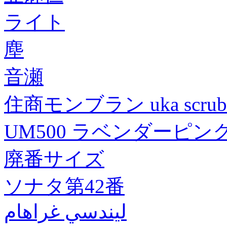
ライト
塵
音瀬
住商モンブラン uka scru
UM500 ラベンダーピンク
廃番サイズ
ソナタ第42番
ليندسي غراهام