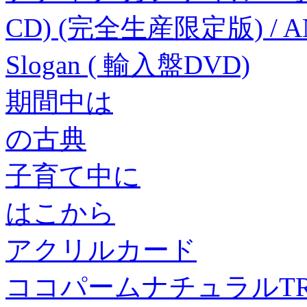
CD) (完全生産限定版) / AN
Slogan ( 輸入盤DVD)
期間中は
の古典
子育て中に
はこから
アクリルカード
ココパームナチュラルT