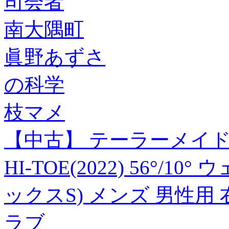
司会者
南大隅町
眞野あずさ
の科学
枝マメ
【中古】 テーラーメイド Tayl
HI-TOE(2022) 56°/10°
ックスS) メンズ 男性用
ラブ