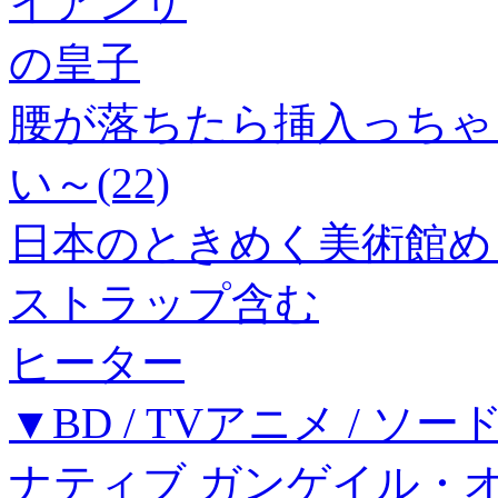
イアンサ
の皇子
腰が落ちたら挿入っちゃ
い～(22)
日本のときめく美術館め
ストラップ含む
ヒーター
▼BD / TVアニメ / 
ナティブ ガンゲイル・オンラインI