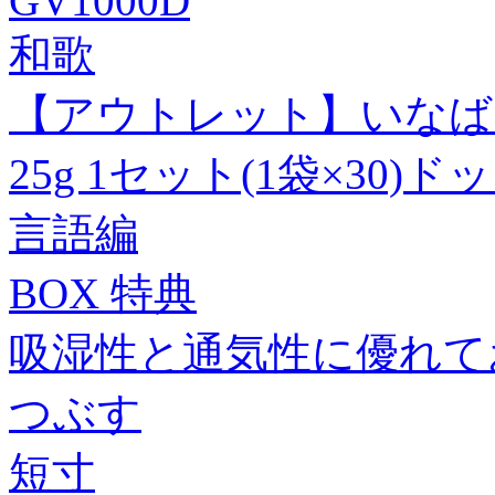
GV1000D
和歌
【アウトレット】いなば
25g 1セット(1袋×30)
言語編
BOX 特典
吸湿性と通気性に優れて
つぶす
短寸