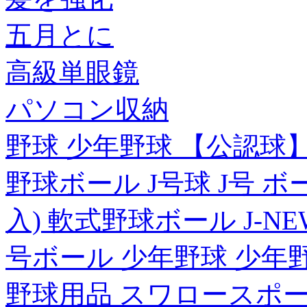
五月とに
高級単眼鏡
パソコン収納
野球 少年野球 【公認球
野球ボール J号球 J号 ボ
入) 軟式野球ボール J-NE
号ボール 少年野球 少年
野球用品 スワロースポ