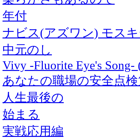
年付
ナビス(アズワン) モスキート
中元のし
Vivy -Fluorite Eye's Song
あなたの職場の安全点検
人生最後の
始まる
実戦応用編