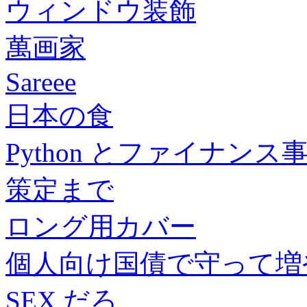
ウィンドウ装飾
萬画家
Sareee
日本の食
Python とファイナン
策定まで
ロング用カバー
個人向け国債で守って増
SEX だろ