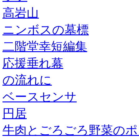
高岩山
ニンボスの墓標
二階堂幸短編集
応援垂れ幕
の流れに
ベースセンサ
円居
牛肉とごろごろ野菜のポ