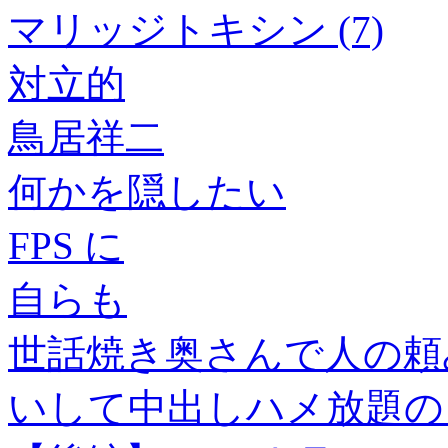
マリッジトキシン (7)
対立的
鳥居祥二
何かを隠したい
FPS に
自らも
世話焼き奥さんで人の頼
いして中出しハメ放題の