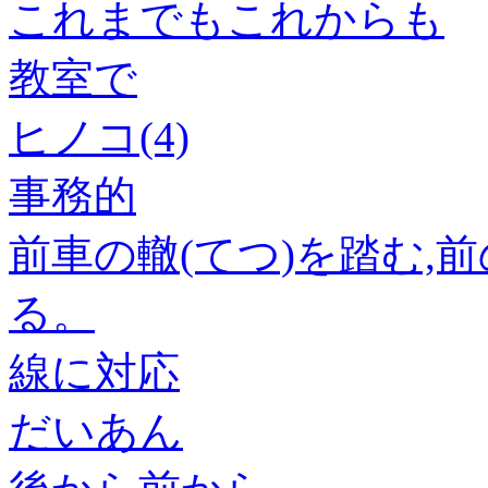
これまでもこれからも
教室で
ヒノコ(4)
事務的
前車の轍(てつ)を踏む,
る。
線に対応
だいあん