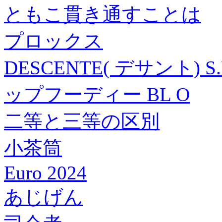
ともこ貫き通すことは
プロックス
DESCENTE( デサント) 
ップフーディー BL O
二等と三等の区別
小茶筒
Euro 2024
あじげん