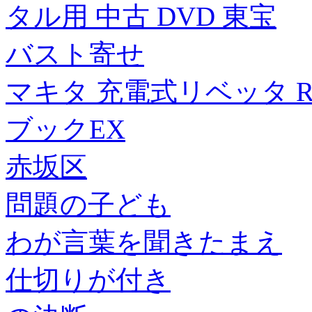
タル用 中古 DVD 東宝
バスト寄せ
マキタ 充電式リベッタ RV
ブックEX
赤坂区
問題の子ども
わが言葉を聞きたまえ
仕切りが付き