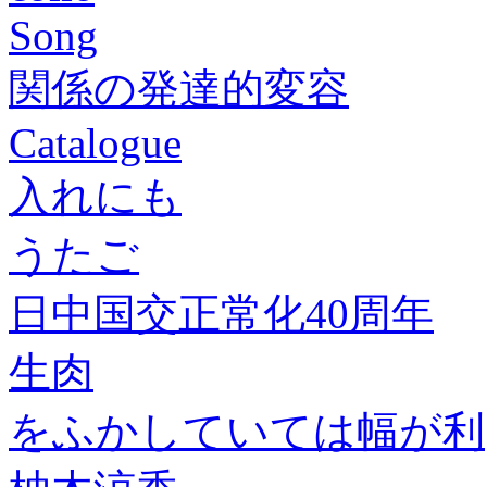
Song
関係の発達的変容
Catalogue
入れにも
うたご
日中国交正常化40周年
生肉
をふかしていては幅が利