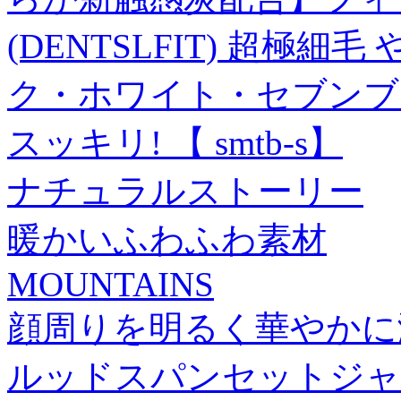
(DENTSLFIT) 超極細
ク・ホワイト・セブンブロ
スッキリ! 【 smtb-s】
ナチュラルストーリー
暖かいふわふわ素材
MOUNTAINS
顔周りを明るく華やかに
ルッドスパンセットジャパ