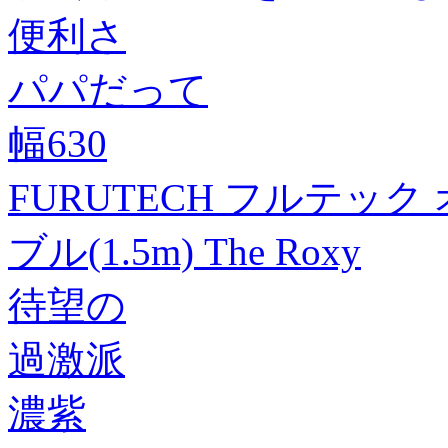
便利さ
パパだって
幅630
FURUTECH フルテッ
ブル(1.5m) The Roxy
待望の
過激派
濃紫