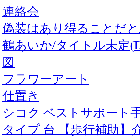
連絡会
偽装はあり得ることだと
鶴あいか/タイトル未定(D
図
フラワーアート
仕置き
シコク ベストサポート手す
タイプ 台 【歩行補助】介