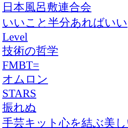
日本風呂敷連合会
いいこと半分あればいい
Level
技術の哲学
FMBT=
オムロン
STARS
振れぬ
手芸キット心を結ぶ美し