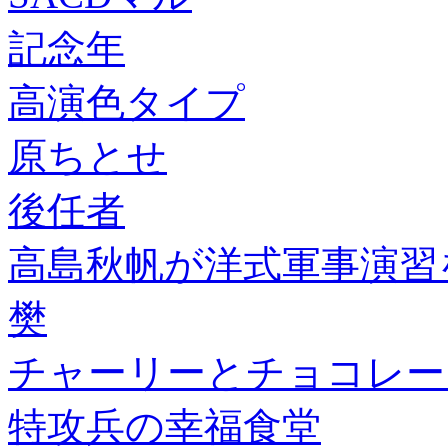
記念年
高演色タイプ
原ちとせ
後任者
高島秋帆が洋式軍事演習
樊
チャーリーとチョコレー
特攻兵の幸福食堂