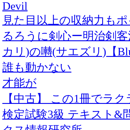
Devil
見た目以上の収納力もポ
るろうに剣心ー明治剣客浪
カリ)の囀(サエズリ)【Blu
誰も動かない
才能が
【中古】 この1冊でラク
検定試験3級 テキスト&問
クス情報研究所