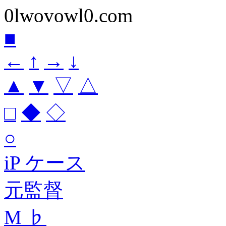
0lwovowl0.com
■
←
↑
→
↓
▲
▼
▽
△
□
◆
◇
○
iP ケース
元監督
M ♭