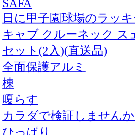
SAFA
日に甲子園球場のラッキ
キャブ クルーネック スェット
セット(2入)(直送品)
全面保護アルミ
棟
嗄らす
カラダで検証しませんか
ひっぱり