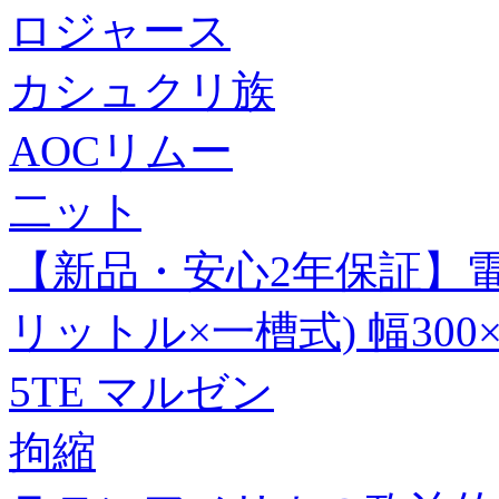
ロジャース
カシュクリ族
AOCリムー
二ット
【新品・安心2年保証】電
リットル×一槽式) 幅300×奥
5TE マルゼン
拘縮