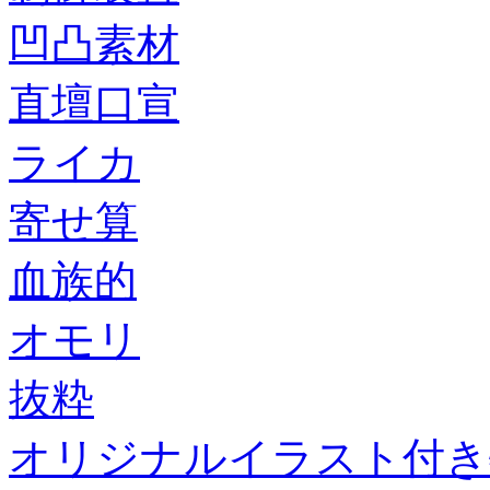
凹凸素材
直壇口宣
ライカ
寄せ算
血族的
オモリ
抜粋
オリジナルイラスト付き