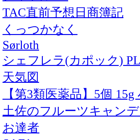
TAC直前予想日商簿記
くっつかなく
Sørloth
シェフレラ(カポック) PL
天気図
【第3類医薬品】5個 15g
土佐のフルーツキャンデ
お達者