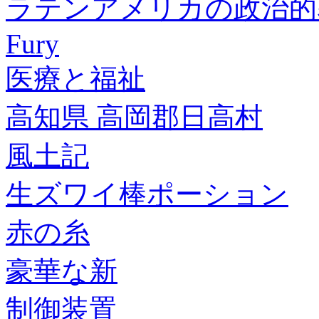
ラテンアメリカの政治的
Fury
医療と福祉
高知県 高岡郡日高村
風土記
生ズワイ棒ポーション
赤の糸
豪華な新
制御装置