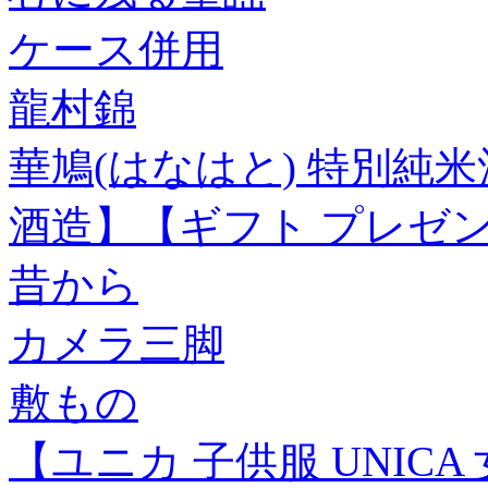
ケース併用
龍村錦
華鳩(はなはと) 特別純米酒
酒造】【ギフト プレゼ
昔から
カメラ三脚
敷もの
【ユニカ 子供服 UNIC