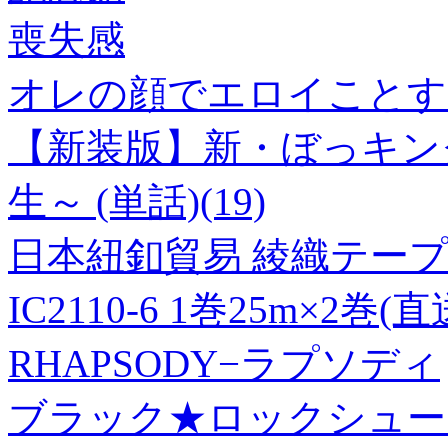
喪失感
オレの顔でエロイことする
【新装版】新・ぼっキン
生～ (単話)(19)
日本紐釦貿易 綾織テープ 
IC2110-6 1巻25m×2巻(
RHAPSODY−ラプソディ
ブラック★ロックシュータ