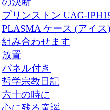
の決断
プリンストン UAG-IPH19S-
PLASMA ケース (アイス
組み合わせます
放置
パネル付き
哲学宗教日記
六十の時に
心に残る童謡