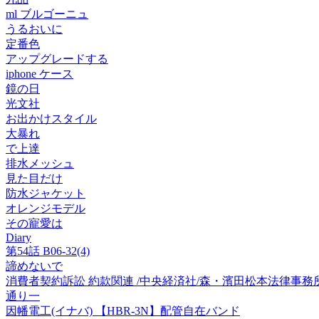
ml ブルゴーニュ
うるおいに
定番色
アップグレードする
iphone ケース
鏡の日
光文社
お出かけスタイル
大暴れ
で上達
排水メッシュ
見た目だけ
防水ジャケット
オレンジモデル
その寵愛は
Diary
第54話 B06-32(4)
諦めないで
消費者契約訴訟 約款関連 /中央経済社/森・濱田松本法律事務所 
通り一
因幡電工(イナバ) 【HBR-3N】配管自在バンド