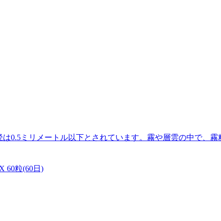
直径は0.5ミリメートル以下とされています。霧や層雲の中で、
0粒(60日)