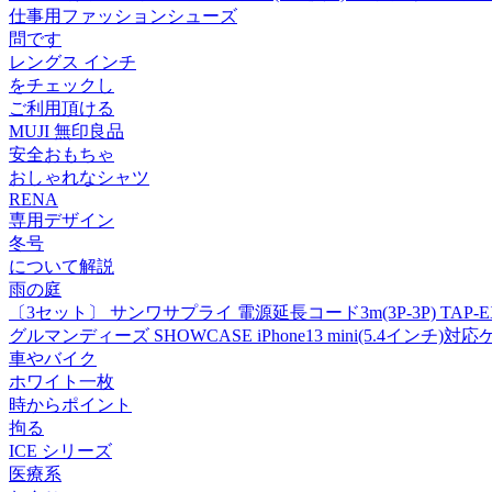
仕事用ファッションシューズ
問です
レングス インチ
をチェックし
ご利用頂ける
MUJI 無印良品
安全おもちゃ
おしゃれなシャツ
RENA
専用デザイン
冬号
について解説
雨の庭
〔3セット〕 サンワサプライ 電源延長コード3m(3P-3P) TAP-EX2
グルマンディーズ SHOWCASE iPhone13 mini(5.4インチ)対
車やバイク
ホワイト一枚
時からポイント
拘る
ICE シリーズ
医療系