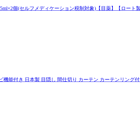
ml×2個(セルフメディケーション税制対象)【目薬】【ロート製薬株式
 防カビ機能付き 日本製 目隠し 間仕切り カーテン カーテンリング