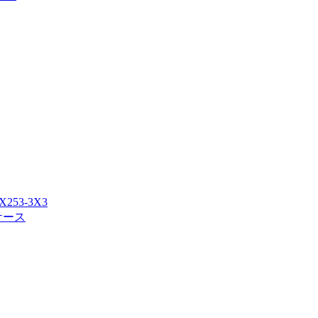
53-3X3
応ケース