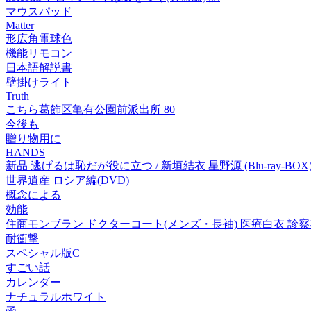
マウスパッド
Matter
形広角電球色
機能リモコン
日本語解説書
壁掛けライト
Truth
こちら葛飾区亀有公園前派出所 80
今後も
贈り物用に
HANDS
新品 逃げるは恥だが役に立つ / 新垣結衣 星野源 (Blu-ray-BOX) T
世界遺産 ロシア編(DVD)
概念による
効能
住商モンブラン ドクターコート(メンズ・長袖) 医療白衣 診察衣 サ
耐衝撃
スペシャル版C
すごい話
カレンダー
ナチュラルホワイト