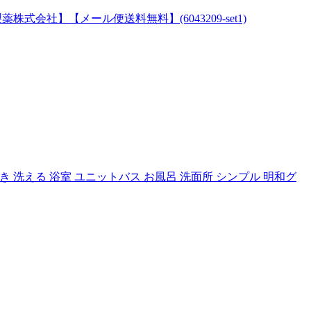
会社】【メール便送料無料】(6043209-set1)
付き 洗える 浴室 ユニットバス お風呂 洗面所 シンプル 明和グ