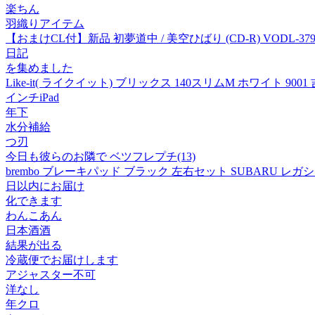
楽ちん
羽織りアイテム
【おまけCL付】新品 初夢道中 / 美空ひばり (CD-R) VODL-379
日記
を集めました
Like-it( ライクイット) ブリックス 140スリムM ホワイト 900
インチiPad
年下
水分補給
つ刃
今日も彼らのお隣で ベツフレプチ(13)
brembo ブレーキパッド ブラック 左右セット SUBARU レガシィ ツー
日以内にお届け
化できます
わんこあん
日本酒酒
結果が出る
冷蔵便でお届けします
アジャスター不可
洋なし
年クロ