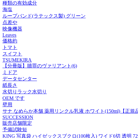
種類の有効成分
海塩
ループバンド(ラテックス製) グリーン
点差や
映像機器
Leaves
価格約
トマト
スイフト
TSUMEKIRA
【分冊版】贖罪のヴァリアント(6)
ミドア
データセンター
紙長さ
水切りラック水切り
OEM です
壁用
サナ なめらか本舗 薬用リンクル乳液 ホワイト(150ml)【正規
SUCCESSION
販売店舗限定
予備試験短
KING 写真袋 ハイゼックスブクロ(100枚入) ワイド6切 透明 729