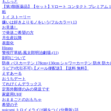
もふっと
【第3類医薬品】【セット】Vロート コンタクト プレミアム 15
粘
トイ ストーリー
嫌いは好きよりモノをいう(フルカラー) 13
お見逃し
で発送ご希望の方
月生産以降
表面化
Hirano
警視庁草紙‐風太郎明治劇場‐(11)
刻印について
防炎 バスカーテン 178cm×130cm シャワーカーテン 防水
ラビア(代引不可)【メール便配送】【送料 無料】
えすあーる
おうちデート
てれびくんデラックス
定形外郵便のみの発送です
家庭用UHF
おままごとのおもちゃ
希望の子
noicomi トロイメライは嘘をつく(分冊版) 話