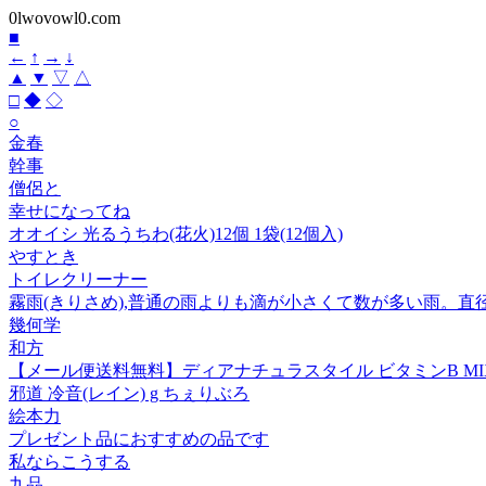
0lwovowl0.com
■
←
↑
→
↓
▲
▼
▽
△
□
◆
◇
○
金春
幹事
僧侶と
幸せになってね
オオイシ 光るうちわ(花火)12個 1袋(12個入)
やすとき
トイレクリーナー
霧雨(きりさめ),普通の雨よりも滴が小さくて数が多い雨。
幾何学
和方
【メール便送料無料】ディアナチュラスタイル ビタミンB MIX 6
邪道 冷音(レイン) g ちぇりぶろ
絵本力
プレゼント品におすすめの品です
私ならこうする
九品