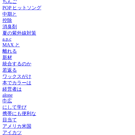
ちんご
POP ヒットソング
中期と
控除
消臭剤
夏の紫外線対策
a.p.c
MAX と
離れる
新材
統合するのか
若返る
ワックスがけ
本でカラーは
経営者は
alone
巾広
にして学び
携帯にも便利な
目当て
アメリカ米国
アイカツ