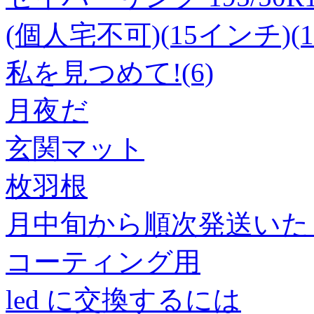
(個人宅不可)(15インチ)(195
私を見つめて!(6)
月夜だ
玄関マット
枚羽根
月中旬から順次発送いた
コーティング用
led に交換するには