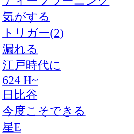
ディープラーニング
気がする
トリガー(2)
漏れる
江戸時代に
624 H~
日比谷
今度こそできる
星E