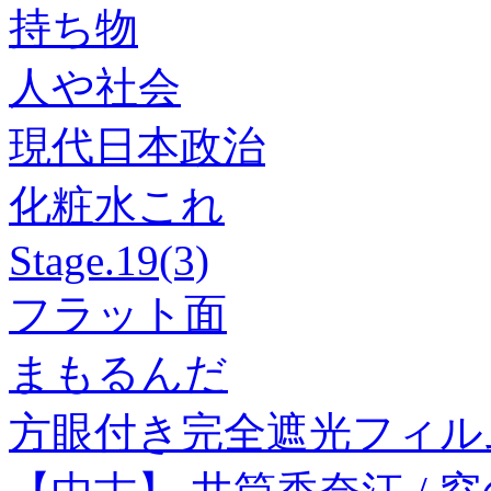
持ち物
人や社会
現代日本政治
化粧水これ
Stage.19(3)
フラット面
まもるんだ
方眼付き完全遮光フィル