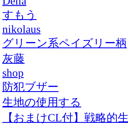
Della
すもう
nikolaus
グリーン系ペイズリー柄
灰藤
shop
防犯ブザー
生地の使用する
【おまけCL付】戦略的生存