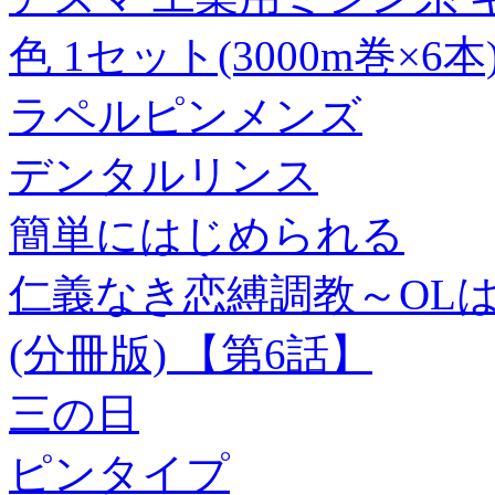
色 1セット(3000m巻×6本
ラペルピンメンズ
デンタルリンス
簡単にはじめられる
仁義なき恋縛調教～OL
(分冊版) 【第6話】
三の日
ピンタイプ