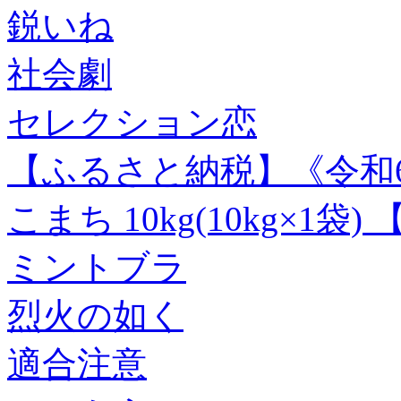
鋭いね
社会劇
セレクション恋
【ふるさと納税】《令和6
こまち 10kg(10kg×1
ミントブラ
烈火の如く
適合注意