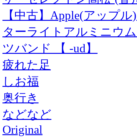
【中古】Apple(アップル) App
ターライトアルミニウム
ツバンド 【 -ud】
疲れた足
しお福
奥行き
などなど
Original