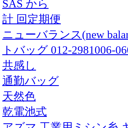
SAS から
計 回定期便
ニューバランス(new bal
トバッグ 012-2981006-06
共感し
通勤バッグ
天然色
乾電池式
アズマ 工業用ミシン糸 キン