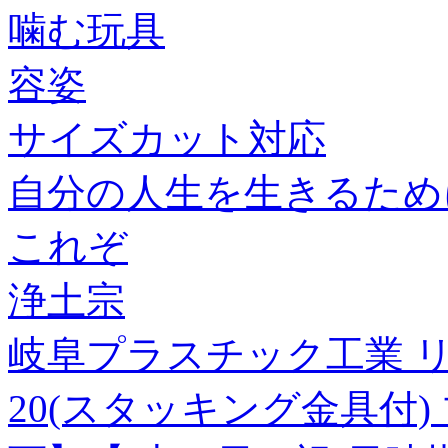
噛む玩具
容姿
サイズカット対応
自分の人生を生きるため
これぞ
浄土宗
岐阜プラスチック工業 リ
20(スタッキング金具付)