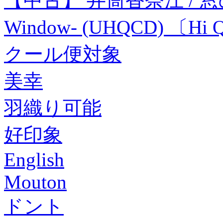
【中古】 井筒香奈江 / 窓の向
Window- (UHQCD) 〔Hi Q
クール便対象
美幸
羽織り可能
好印象
English
Mouton
ドント