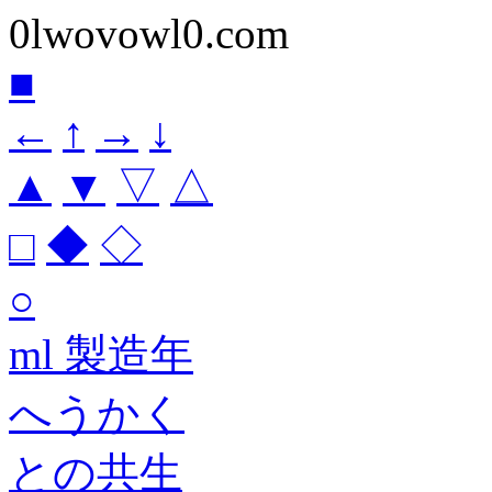
0lwovowl0.com
■
←
↑
→
↓
▲
▼
▽
△
□
◆
◇
○
ml 製造年
へうかく
との共生