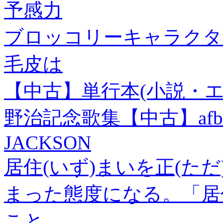
予感力
ブロッコリーキャラクタ
毛皮は
【中古】単行本(小説・エ
野治記念歌集【中古】afb
JACKSON
居住(いず)まいを正(た
まった態度になる。「居
こと。