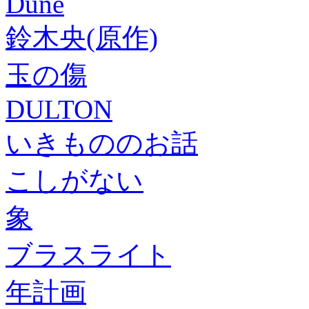
Dune
鈴木央(原作)
玉の傷
DULTON
いきもののお話
こしがない
象
ブラスライト
年計画