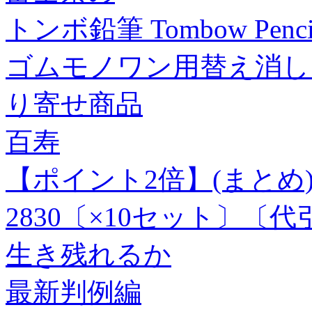
トンボ鉛筆 Tombow Pe
ゴムモノワン用替え消しゴム(T
り寄せ商品
百寿
【ポイント2倍】(まとめ)
2830〔×10セット〕〔
生き残れるか
最新判例編