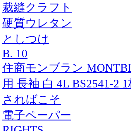
裁縫クラフト
硬質ウレタン
としつけ
B. 10
住商モンブラン MONTBL
用 長袖 白 4L BS2541-2
さればこそ
電子ペーパー
RIGHTS