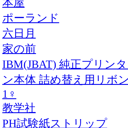
本屋
ポーランド
六日月
家の前
IBM(JBAT) 純正プリン
ン本体 詰め替え用リボン4
1♀
教学社
PH試験紙ストリップ