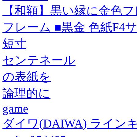
【和額】黒い縁に金色フレ
フレーム ■黒金 色紙F4サイ
短寸
センテネール
の表紙を
論理的に
game
ダイワ(DAIWA) ライ