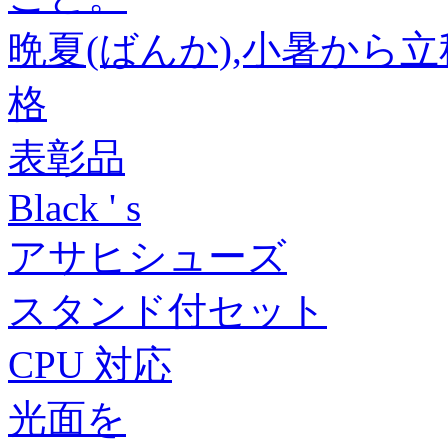
晩夏(ばんか),小暑から
格
表彰品
Black ' s
アサヒシューズ
スタンド付セット
CPU 対応
光面を