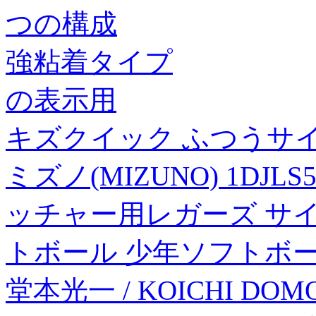
つの構成
強粘着タイプ
の表示用
キズクイック ふつうサイズ
ミズノ(MIZUNO) 1DJ
ッチャー用レガーズ サイ
トボール 少年ソフトボ
堂本光一 / KOICHI DOMOT