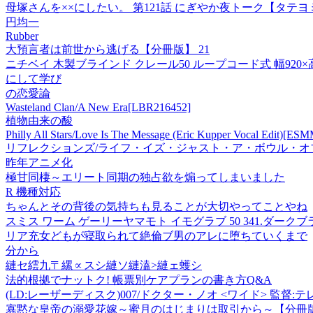
母塚さんを××にしたい。 第121話 にぎやか夜トーク【タテヨ
円均一
Rubber
大預言者は前世から逃げる【分冊版】 21
ニチベイ 木製ブラインド クレール50 ループコード式 幅920×高
にして学び
の恋愛論
Wasteland Clan/A New Era[LBR216452]
植物由来の酸
Philly All Stars/Love Is The Message (Eric Kupper Vocal Edit)[E
リフレクションズ/ライフ・イズ・ジャスト・ア・ボウル・オ
昨年アニメ化
極甘同棲～エリート同期の独占欲を煽ってしまいました
R 機種対応
ちゃんとその背後の気持ちも見ることが大切やってことやね
スミス ワーム ゲーリーヤマモト イモグラブ 50 341.ダ
リア充女どもが寝取られて絶倫ブ男のアレに堕ちていくまで
分から
縺セ繧九〒縲∝スシ縺ソ縺溘>縺ェ蠖シ
法的根拠でナットク! 帳票別ケアプランの書き方Q&A
(LD:レーザーディスク)007/ドクター・ノオ <ワイド> 監督
寡黙な皇帝の溺愛花嫁～蜜月のはじまりは取引から～【分冊