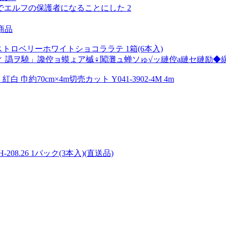
エルフの保護者になることにした 2
商品
トロベリーホワイトショコララテ 1箱(6本入)
 譌ヲ驍」讒倥ョ蟆ょア槭♀闖灘ュ蝉ソゅ√ッ縺倥a縺セ縺励◆
白 巾約70cm×4m切売カット Y041-3902-4M 4m
08.26 1パック(3本入)(直送品)