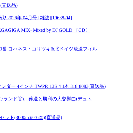
(直送品)
年 04月号 [雑誌][19638-04]
GIGA MIX- Mixed by DJ GOLD 〔CD〕
1番、第3番 ヨハネス・ゴリツキ&北ドイツ放送フィル
インチ TWPR-13S-4 1本 818-8083(直送品)
クリーヴランド管)、葬送と勝利の大交響曲(デュト
セット(3000m巻×6本)(直送品)