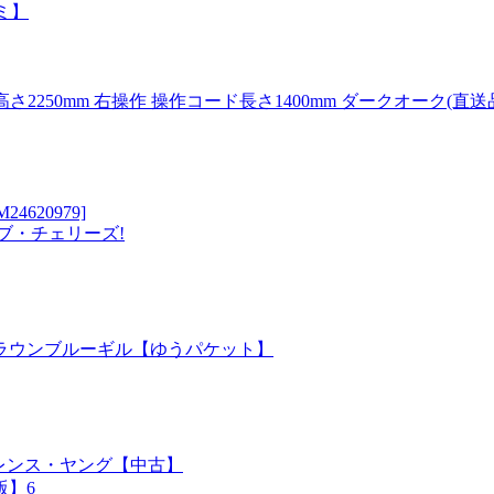
ミ】
さ2250mm 右操作 操作コード長さ1400mm ダークオーク(直送
SMM24620979]
ブ・チェリーズ!
ークブラウンブルーギル【ゆうパケット】
:テレンス・ヤング【中古】
版】6