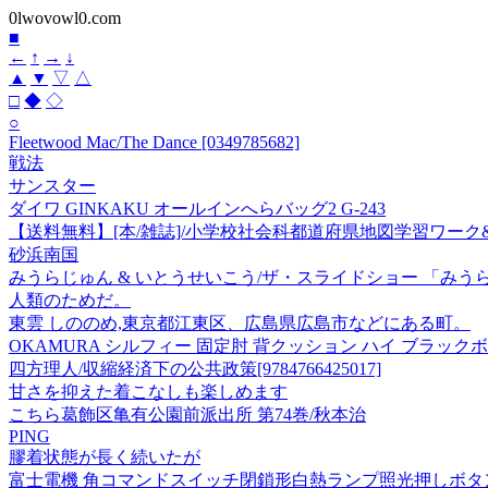
0lwovowl0.com
■
←
↑
→
↓
▲
▼
▽
△
□
◆
◇
○
Fleetwood Mac/The Dance [0349785682]
戦法
サンスター
ダイワ GINKAKU オールインへらバッグ2 G-243
【送料無料】[本/雑誌]/小学校社会科都道府県地図学習ワーク
砂浜南国
みうらじゅん & いとうせいこう/ザ・スライドショー 「みうら
人類のためだ。
東雲 しののめ,東京都江東区、広島県広島市などにある町。
OKAMURA シルフィー 固定肘 背クッション ハイ ブラックボディ 
四方理人/収縮経済下の公共政策[9784766425017]
甘さを抑えた着こなしも楽しめます
こちら葛飾区亀有公園前派出所 第74巻/秋本治
PING
膠着状態が長く続いたが
富士電機 角コマンドスイッチ閉鎖形白熱ランプ照光押しボタンスイッチ