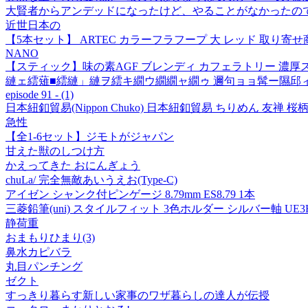
大賢者からアンデッドになったけど、やることがなかったので
近世日本の
【5本セット】 ARTEC カラーフラフープ 大 レッド 取り寄せ
NANO
【スティック】味の素AGF ブレンディ カフェラトリー 濃厚ス
縺ェ繧薙■繧縺」縺ヲ繧キ繝ウ繝繝ャ繝ゥ 邇句ョョ髯ー隰邱ィ
episode 91 - (1)
日本紐釦貿易(Nippon Chuko) 日本紐釦貿易 ちりめん 友禅 桜柄 紅
急性
【全1-6セット】ジモトがジャパン
甘えた獣のしつけ方
かえってきた おにんぎょう
chuLa/ 完全無敵あいうえお(Type-C)
アイゼン シャンク付ピンゲージ 8.79mm ES8.79 1本
三菱鉛筆(uni) スタイルフィット 3色ホルダー シルバー軸 UE3H-2
静荷重
おまもりひまり(3)
鼻水カピバラ
丸目パンチング
ゼクト
すっきり暮らす新しい家事のワザ暮らしの達人が伝授