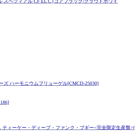
ンドボール スペツィアル CF EL C (コアブラック/クラウドホワイ
ハーモニウムフリューゲル[CMCD-25030]
86]
アミ・ジュエルス ティーケー・ディープ・ファンク・ブギー<完全限定生産盤>[CD