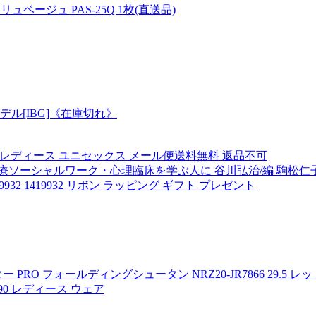
ュベージュ PAS-25Q 1枚(直送品)
デル[IBG]《在庫切れ》
G メンズ レディース ユニセックス メール便送料無料 返品不可
ーシャルワーク・心理臨床を学ぶ人に 谷川弘治/編 駒松仁子/
9932 1419932 リボン ラッピング ギフト プレゼント
O フォールディングシュータン NRZ20-JR7866 29.5 レ
590 レディース ウェア