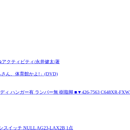
&アクティビティ/永井健太/著
さん、体育館かよ!」(DVD)
ハンガー有 ランバー無 樹脂脚 ■▼426-7563 C648XR-FXW2
 NULL AG23-LAX2B 1点