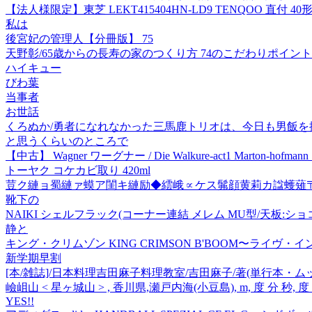
【法人様限定】東芝 LEKT415404HN-LD9 TENQOO 直付 40形
私は
後宮妃の管理人【分冊版】 75
天野彰/65歳からの長寿の家のつくり方 74のこだわりポイント[9784
ハイキュー
びわ葉
当事者
お世話
くろぬか/勇者になれなかった三馬鹿トリオは、今日も男飯を拵える。 2
と思うくらいのところで
【中古】 Wagner ワーグナー / Die Walkure-act1 Marton-hofmann・t
トーヤク コケカビ取り 420ml
荳ク縺ョ蜀縺ァ蟆ア閨キ縺励◆繧峨∝ケス髴顔黄莉カ諡蠖薙〒
靴下の
NAIKI シェルフラック(コーナー連結 メレム MU型/天板:ショコラアッ
静と
キング・クリムゾン KING CRIMSON B'BOOM〜ライヴ・イン・アルゼン
新学期早割
[本/雑誌]/日本料理吉田麻子料理教室/吉田麻子/著(単行本・ム
嶮岨山 < 星ヶ城山 > , 香川県,瀬戸内海(小豆島), m, 度 分 秒,
YES!!