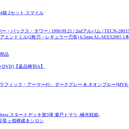
4個 2セット スマイル
・バックス・タワー / 1990.09.21 / 2ndアルバム / TECN-2803
ル(2枚刃・レギュラー刃長) 6.5mm AL-SEES2065 1本
日用品
〕
E[CD+DVD]【返品種別A】
グラフィック・アーマー#1」ダークグレー & ネオンブルー[MYK 
erDress スタートデッキ第5弾 瀬戸トマリ -極光戦姫-
晏ュ倡裸縲ゑシ32シ