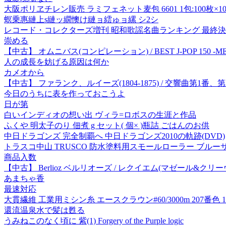
大阪ポリヱチレン販売 ラミフェネット麦包 6601 1包:100枚×10
螟乗惠縺上s縺ッ繝懊け縺ョ繧ゅョ縲 シ2シ
レコード・コレクターズ増刊 昭和歌謡名曲ランキング 最終決戦! 2026
崇める
【中古】 オムニバス(コンピレーション) / BEST J-POP 150 -MEGA
人の成長を妨げる原因は何か
カメオから
【中古】 ファランク、ルイーズ(1804-1875) / 交響曲第
今日のうちに表を作っておこうよ
日が第
白いインディオの想い出 ヴィラ=ロボスの生涯と作品
ふくや 明太子のり 佃煮 g セット( 個× )瓶詰 ごはんのお供
中日ドラゴンズ 完全制覇へ 中日ドラゴンズ2010の軌跡(DVD)
トラスコ中山 TRUSCO 防水塗料用スモールローラー ブルーサンダー 4
商品入数
【中古】 Berlioz ベルリオーズ / レクイエム(マゼール&
あまちゃ香
最速対応
大貫繊維 工業用ミシン糸 エースクラウン#60/3000m 207番色 1
還流温泉水で髪は甦る
うみねこのなく頃に 紫(1) Forgery of the Purple logic