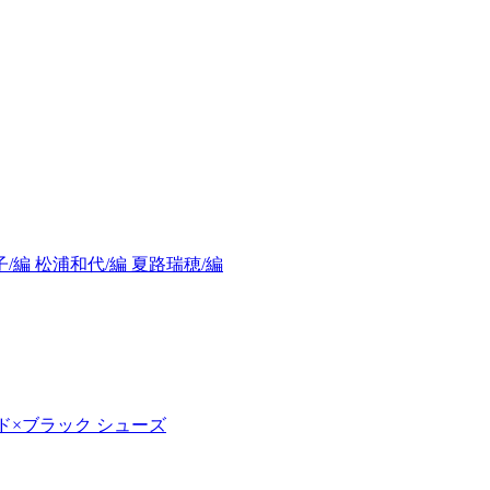
編 松浦和代/編 夏路瑞穂/編
ッド×ブラック シューズ