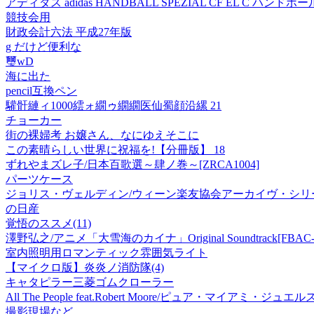
アディダス adidas HANDBALL SPEZIAL CF EL C ハ
競技会用
財政会計六法 平成27年版
g だけど便利な
璽wD
海に出た
pencil互換ペン
驩骭縺ィ1000繧ォ繝ゥ繝繝医仙蜀顔沿縲 21
チョーカー
街の裸婦考 お嬢さん、なにゆえそこに
この素晴らしい世界に祝福を!【分冊版】 18
ずれやまズレ子/日本百歌選～肆ノ巻～[ZRCA1004]
パーツケース
ジョリス・ヴェルディン/ウィーン楽友協会アーカイヴ・シリーズ 
の日産
覚悟のススメ(11)
澤野弘之/アニメ「大雪海のカイナ」Original Soundtrack[FBAC-1
室内照明用ロマンティック雰囲気ライト
【マイクロ版】炎炎ノ消防隊(4)
キャタピラー三菱ゴムクローラー
All The People feat.Robert Moore/ピュア・マイ
撮影現場など