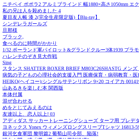
ニチベイ ポポラ2 アルミブラインド 幅1880×高さ1050mm エクリ
私の兄は人を殺めました 4
夏目友人帳 漆 2(完全生産限定版)【Blu-ray】
シンデレラガールズ
旦那様
ブラック,
食べるのに時間がかかり
1/32 ポーランド軍パイロット&グランドクルー3体1939 プラモ
ハレンチのぞき見大作戦
Sing
スタンス SHATTER BOXER BRIEF M803C26SHAST
病気の子どもの心理社会的支援入門 医療保育・病弱教育・医療ソ
HEIKO(ヘイコー):シングルサテンリボン 9×20 コイアカ 00141
山あるきを楽しむ本 関西版
本体付属
混ぜ合わせる
めをとじてみえるのは
友達以上、恋人以上! 03
アディダス サッカートレーニングシューズ ターフ用 プレデター PR
ヨネックス Yonex ウィメンズロングスリーブTシャツ 16813-
銀河乞食軍団 黎明篇2 葡萄山司令部、陥落!