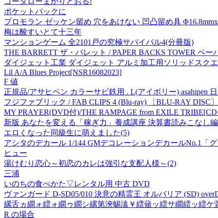
コータローまかりとおる!
ポケットバックに
プロモラン ゼッケン留め 穴をあけない 凹凸留め具 Φ16.8mmx
梅は酸すいとて十三年
マンションゲーム 全2101戸の究極サバイバル4(分冊版)
THE BARRETT ザ・バレット / PAPER BACKS TOWER ペーパー
ダイジェット工業 ダイジェット アルミ加工用ソリッドスクエアエンドミ
Lil A/A Blues Project[NSR16082023]
F 値
正規品/アサヒペン カラーサビ鉄用 . L(アイボリー) asahipen 
フジファブリック / FAB CLIPS 4 (Blu-ray) 〔BLU-RAY DISC
MY PRAYER(DVD付)/THE RAMPAGE from EXILE TRIB
新版 あなたを変える「稼ぎ力」養成講座 決算書読みこなし編
エロくなった同級生に萌えました(5)
アシタのデカール 1/144 GMデコレーションデカールNo.1「
ヒュー
湯けむり恋心～初恋のカレは強引な支配人様～(2)
三浦
いのちの食べかた▽レンタル用 中古 DVD
ヴァンガード D-SD05/010 決意の精霊王 オルバリア (SD) ov
縲舌ヵ繝ォ繧ォ繝ゥ繝シ縲第浹蜴溘￥繧薙ッ繧サ繝繧ッ繧ケ萓
R の場合