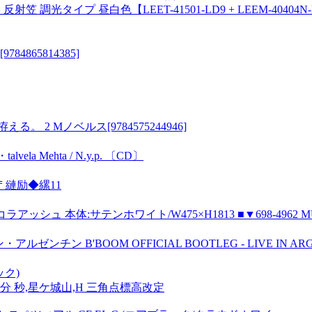
 反射笠 調光タイプ 昼白色【LEET-41501-LD9 + LEEM-404
865814385]
 Mノベルス[9784575244946]
alvela Mehta / N.y.p. 〔CD〕
縺励◆縲11
シュ 本体:サテンホワイト/W475×H1813 ■▼698-4962 MU-
チン B'BOOM OFFICIAL BOOTLEG - LIVE IN ARGE
ック)
 度 分 秒,星ケ城山,H 三角点標高改定