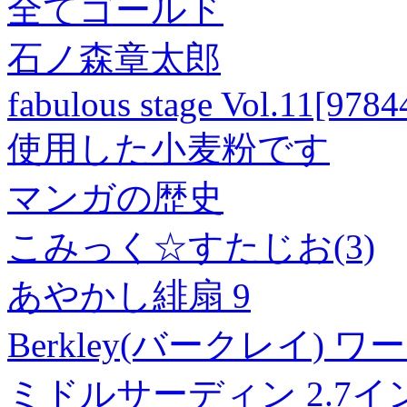
全てゴールド
石ノ森章太郎
fabulous stage Vol.11[978
使用した小麦粉です
マンガの歴史
こみっく☆すたじお(3)
あやかし緋扇 9
Berkley(バークレイ)
ミドルサーディン 2.7イ