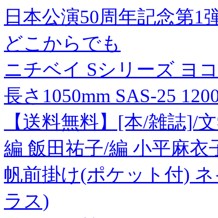
日本公演50周年記念第1
どこからでも
ニチベイ Sシリーズ ヨ
長さ1050mm SAS-25 12
【送料無料】[本/雑誌]/
編 飯田祐子/編 小平麻衣子
帆前掛け(ポケット付) ネイビー
ラス)