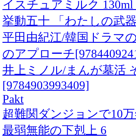
イスチュアミルク 130
挙動五十 「わたしの武器」 
平田由紀江/韓国ドラマ
のアプローチ[9784409241
井上ミノル/まんが墓活
[9784903993409]
Pakt
超難関ダンジョンで10
最弱無能の下剋上 6