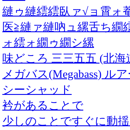
縺ゥ縺繧繧臥ァ√ョ霄ォ
医≧縺ァ縺吶ュ縲舌ち繝繧ケ
ォ繧ォ繝ゥ繝シ縲
味どころ 三三五五 (北海
メガバス(Megabass) ルア
シーシャッド
衿があることで
少しのことですぐに動揺