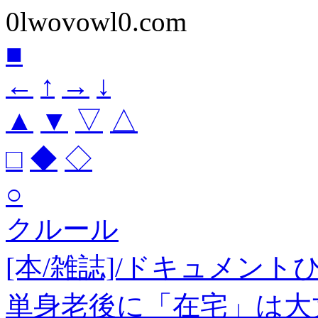
0lwovowl0.com
■
←
↑
→
↓
▲
▼
▽
△
□
◆
◇
○
クルール
[本/雑誌]/ドキュメン
単身老後に「在宅」は大丈