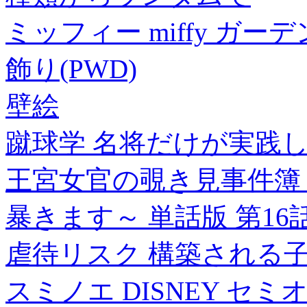
ミッフィー miffy ガ
飾り(PWD)
壁絵
蹴球学 名将だけが実践
王宮女官の覗き見事件簿
暴きます～ 単話版 第1
虐待リスク 構築される
スミノエ DISNEY セ