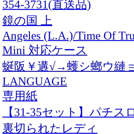
354-3731(直送品)
鏡の国 上
Angeles (L.A.)/Time Of Tr
Mini 対応ケース
蜒阪￥遘√→蠖シ螂ウ縺
LANGUAGE
専用紙
【31-35セット】パチ
裏切られたレディ