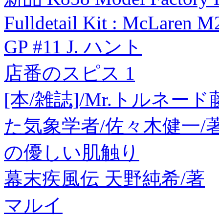
Fulldetail Kit : McLaren M
GP #11 J. ハント
店番のスピス 1
[本/雑誌]/Mr.トルネ
た気象学者/佐々木健一/
の優しい肌触り
幕末疾風伝 天野純希/著
マルイ