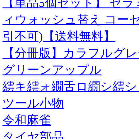
【単品5個セット】 セラ
ィウォッシュ替え コー
引不可)【送料無料】
【分冊版】カラフルグレー
グリーンアップル
繧キ繧ォ繝舌ロ繝シ繧シ 
ツール小物
令和麻雀
タイヤ部品