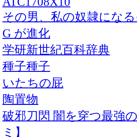
ATC1708X10
その男、私の奴隷になる
G が進化
学研新世紀百科辞典
種子種子
いたちの屁
陶置物
破邪刀閃 闇を穿つ最強
ミ】