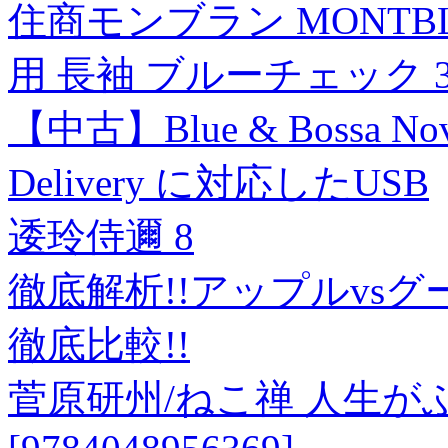
住商モンブラン MONTBL
用 長袖 ブルーチェック 3L 
【中古】Blue & Bossa Nova
Delivery に対応したUSB
逶玲侍邇 8
徹底解析!!アップルvs
徹底比較!!
菅原研州/ねこ禅 人生が