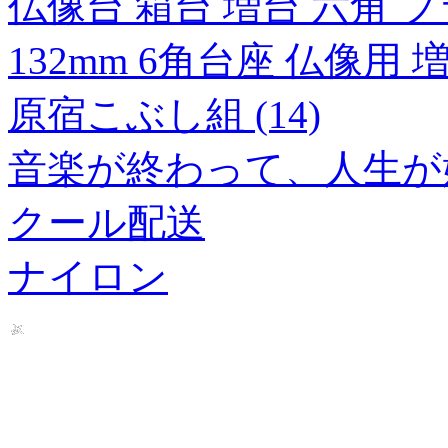
仏像台 箱台 増台 六角 プ
132mm 6角台座 仏像用 
原宿こぶし組 (14)
音楽が終わって、人生が
クール配送
ナイロン