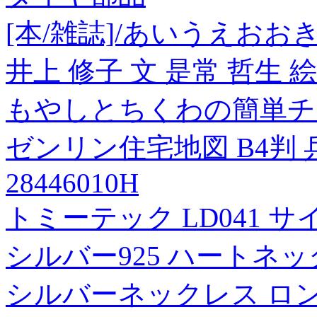
[本/雑誌]/あいうえお
井上 修子 文 是常 哲生 絵
もやしとちくわの簡単チ
ゼンリン住宅地図 B4判 兵
28446010H
トミーテック LD041 
シルバー925 ハートネ
シルバーネックレス ロ