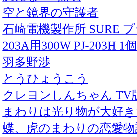
空と鏡界の守護者
石崎電機製作所 SURE 
203A用300W PJ-203H 1個
羽多野渉
とうひょうこう
クレヨンしんちゃん TV版
まわりは光り物が大好きだ
蝶、虎のまわりの恋愛物語