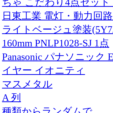
ちゃ こだわり4点セット 02
日東工業 電灯・動力回
ライトベージュ塗装(5Y7/1
160mm PNLP1028-SJ 1点
Panasonic パナソニック 
イヤー イオニティ
マスメタル
A 列
種類からランダムで