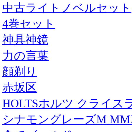
中古ライトノベルセット(
4巻セット
神具神鏡
力の言葉
顔剃り
赤坂区
HOLTSホルツ クライス
シナモングレーズM MMX0