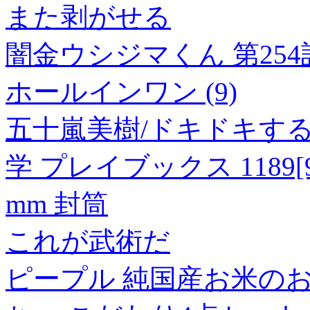
また剥がせる
闇金ウシジマくん 第254
ホールインワン (9)
五十嵐美樹/ドキドキす
学 プレイブックス 1189[978
mm 封筒
これが武術だ
ピープル 純国産お米の