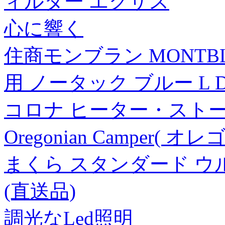
ィルター エグザス
心に響く
住商モンブラン MONTBL
用 ノータック ブルー L D
コロナ ヒーター・ストーブ 
Oregonian Camper
まくら スタンダード ウルフ
(直送品)
調光なLed照明