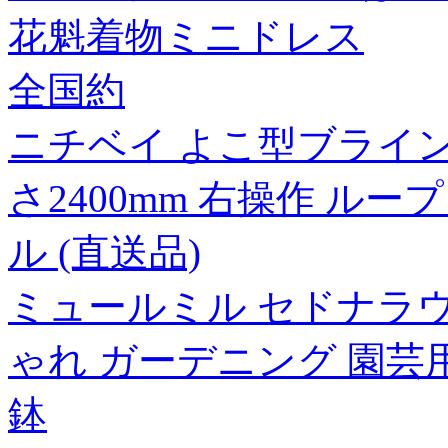
花魁着物ミニドレス
全国約
ニチベイ よこ型ブラインド
さ2400mm 右操作 ルー
ル (直送品)
ミュールミル セドナラウンド
ゃれ ガーデニング 園芸
鉢