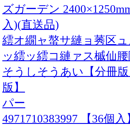
ズガーデン 2400×1250
入)(直送品)
繧オ繝ャ螯サ縺ョ莠区ュ
ッ繧ッ繧コ縺ァス槭仙腰
そうしそうあい【分冊版】
版】
パー
4971710383997 【