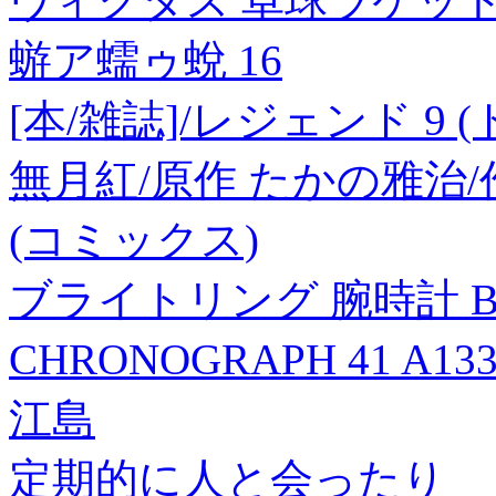
ヴィクタス 卓球ラケット
蝣ア蠕ゥ蛻 16
[本/雑誌]/レジェンド 9
無月紅/原作 たかの雅治
(コミックス)
ブライトリング 腕時計 BREI
CHRONOGRAPH 41 A13
江島
定期的に人と会ったり