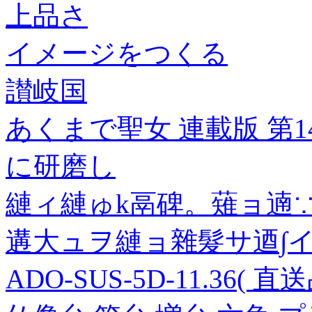
上品さ
イメージをつくる
讃岐国
あくまで聖女 連載版 第
に研磨し
縺ィ縺ゅk鬲碑。薙ョ遖∵
遘大ュヲ縺ョ雜髮サ逎∫イ
ADO-SUS-5D-11.36( 直