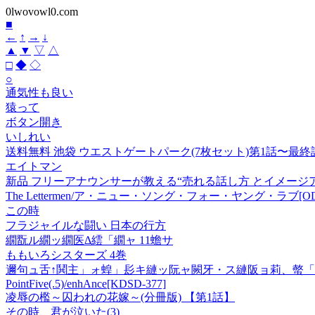
0lwovowl0.com
■
←
↑
→
↓
▲
▼
▽
△
□
◆
◇
○
通気性も良い
猿って
ボタン開き
いしれい
送料無料 池袋 ウエストゲートパーク(7枚セット)第1話〜最終
エイトマン
新品 フリーアナウンサーが教える“売れる話し方 とイメージアップ術 /
The Lettermen/ア・ニュー・ソング・フォー・ヤング・ラブ[ODR
この時
フラジャイルな闘い 日本の行方
繝翫ル繝ッ繝医Δ繧「繝ャ 11蟾サ
ももいろシスターズ 4巻
邇句ュ舌↑鬨主」ォ蝗」髟キ縺ッ阮ャ闕牙・ス縺阪ョ莉、螫「
PointFive(.5)/enhAnce[KDSD-377]
凌辱の檻～囚われの花嫁～(分冊版) 【第1話】
その時、君が泣いた(3)