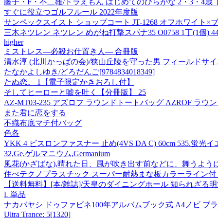
藤子・F・不二雄/ドラえもん はじめてのひらがな 2・3・4歳 ドラえ
すぐに役立つゴルフルール 2022年度版
サンペックスイスト ショップコート JT-1268 オフホワイト×ブラッ
三木ネツレン ネツレン めがね打撃スパナ35 O0758 1丁(1個) 448
higher
ミストレス―必殺お仕置き人― 合冊版
清水淳 (北川かっぱの会)/狭山丘陵を守った男 フィールドサイエンテ
たなかよしゆき/どろだんご[9784834018349]
たぬ恋。 1【電子限定かきおろし付】
そしてヒーローと嘘を吐く【分冊版】 25
AZ-MT03-235 アズロフ ラウンドトートバッグ AZROF ラウン
また君に恋をする
不織布底マチ付バッグ
色各
YKK 4 ビスロンファスナー 止め(4VS DA C) 60cm 535.蛍光
32,Ge,ゲルマニウム,Germanium
風花(かざばな),晴れた日、風が吹き出す前などに、舞うよ
住べテクノプラスチック スーパー耐熱まな板カラーライン付 黄 500×27
【送料無料】[本/雑誌]/天皇のダイニングホール 知られざる明
L 単品
ナカバヤシ ドゥファビネ100年アルバムブック式 A4ノビ ブラウン ア
Ultra Trance: 5[1320]