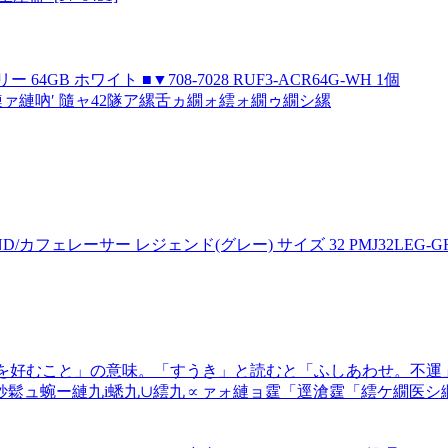
ー 64GB ホワイト ■▼708-7028 RUF3-ACR64G-WH 1個
ァ縺吶′ 隨ャ42隧ア縲舌ヵ繝ォ繧ォ繝ゥ繝シ縲
GEND/カフェレーサー レジェンド(グレー) サイズ 32 PMJ32LE
それを好むこと」の意味。「すうき」と読むと「ふしあわせ。不運
ュ蜿ー縺九i蟋九∪繧九∝ァォ縺ョ霆「逕滄霆「繧ケ繝医シ繝ェ