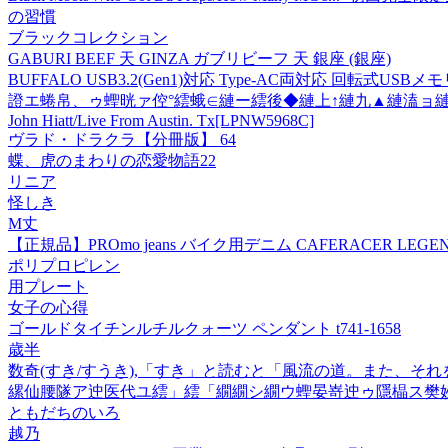
の習慣
ブラックコレクション
GABURI BEEF 天 GINZA ガブリビーフ 天 銀座 (銀座)
BUFFALO USB3.2(Gen1)対応 Type-AC両対応 回転式USBメモリ
證エ蜷帛、ゥ蟶晄ァ倥°繧蛾∈縺ー繧後◆縺上↑縺九▲縺溘ョ縺
John Hiatt/Live From Austin. Tx
[LPNW5968C]
ヴラド・ドラクラ【分冊版】 64
蝶、虎のまわりの恋愛物語22
リニア
怪しき
M丈
【正規品】PROmo jeans バイク用デニム CAFERACER LE
ポリプロピレン
用プレート
女子の心得
ゴールドタイチンルチルクォーツ ペンダント t741-1658
歳半
数奇(すき/すうき),「すき」と読むと「風流の道。また、
縲仙腰隧ア迚医代ユ繧」繧「繝繝シ繝ウ蟶晏嵜迚ゥ隱橸ス樊妙鬆
ともだちのいろ
越乃