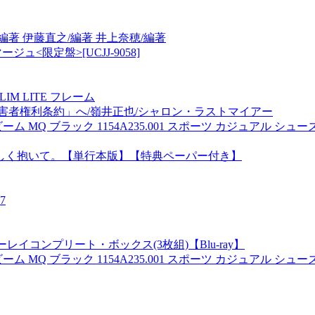
編著 伊藤直之/編著 井上奈穂/編著
<限定盤>[UCJJ-9058]
LIM LITE フレーム
害者権利条約」へ/嶺井正也/シャロン・ラストマイアー
Q ブラック 1154A235.001 スポーツ カジュアル シューズ 
しく抱いて。【単行本版】【特典ペーパー付き】
7
レイコンプリート・ボックス(3枚組)【Blu-ray】
Q ブラック 1154A235.001 スポーツ カジュアル シューズ 