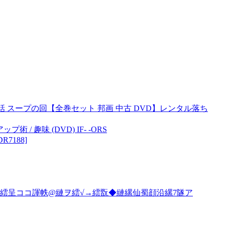
話 スープの回【全巻セット 邦画 中古 DVD】レンタル落ち
 趣味 (DVD) IF- -ORS
7188]
繧呈ココ諢帙@縺ヲ繧√→繧翫◆縺縲仙蜀顔沿縲7隧ア