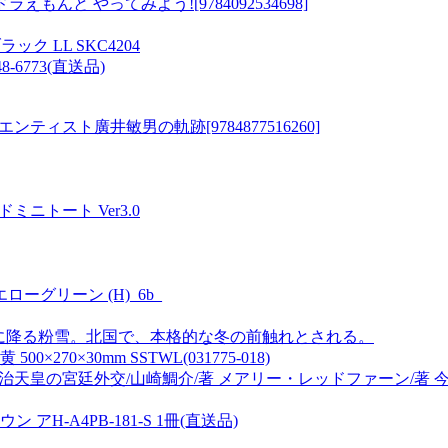
もんと やってみよう![9784092534698]
ク LL SKC4204
-6773(直送品)
ィスト廣井敏男の軌跡[9784877516260]
ドミニトート Ver3.0
イエローグリーン (H)_6b_
うに降る粉雪。北国で、本格的な冬の前触れとされる。
0×30mm SSTWL(031775-018)
治天皇の宮廷外交/山崎鯛介/著 メアリー・レッドファーン/著 今
H-A4PB-181-S 1冊(直送品)