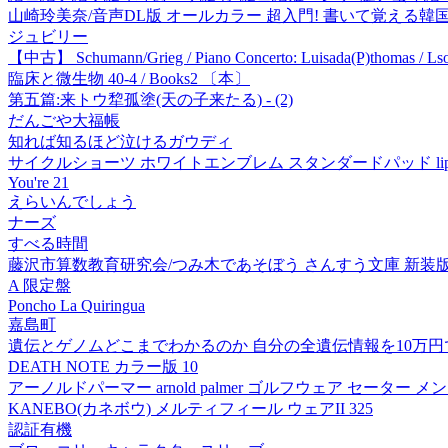
山崎玲美奈/音声DL版 オールカラー 超入門! 書いて覚える韓国語ドリル
ジュビリー
【中古】 Schumann/Grieg / Piano Concerto: Luisada(P)thomas /
臨床と微生物 40-4 / Books2 〔本〕
第五篇:来トウ犂孤塗(天の子来たる) - (2)
だんごや大福帳
知れば知るほど泣けるガウディ
サイクルショーツ ホワイトエンブレム スタンダードパッド lipt
You're 21
えらいんでしょう
ナーズ
すべる時間
藤沢市算数教育研究会/つみ木であそぼう さんすう文庫 新装版 9[978
A 限定盤
Poncho La Quiringua
嘉島町
遺伝とゲノムどこまでわかるのか 自分の全遺伝情報を10万
DEATH NOTE カラー版 10
アーノルドパーマー arnold palmer ゴルフウェア セーター メン
KANEBO(カネボウ) メルティフィール ウェアII 325
認証有機