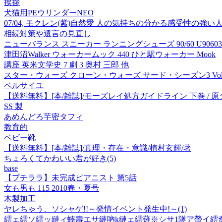
挨拶
犬猫用PEウリンダーNEO
07/04, モクレン(紫)自然愛 人の気持ちの分かる感受性
相続対策や遺言の見直し
ニューバランス スニーカー ランニングシューズ 90/60 U90603
津田沼Walker ウォーカームック 440 ひと駅ウォーカー Mook
講座 英米文学史 7 劇 3 奥村 三郎 他
スター・ウォーズ クローン・ウォーズ サード・シーズン3 Vol.5
ベルサイユ
【送料無料】[本/雑誌]/モーズレイ処方ガイドライン 下巻 / 原タイトル:
SS 製
あめんどろ芋密タフィ
教育的
ベビー靴
【送料無料】[本/雑誌]/真理・存在・意識/植村玄輝/著
ちょろくてかわいい君が好き(5)
base
【プチララ】未完成ピアニスト 第5話
女も男も 115 2010春・夏号
木製加工
ヤレちゃう、ソシャゲ!!～発情イベント発生中!～(1)
繧ェ繧ソ繧ッ縺ィ蟀壽エサ縺吶k縺ェ繧薙※シサ1隧ア螢イ繧奇シス 