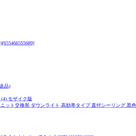
e)
[655466555689]
送品)
4) モザイク版
EDユニット交換形 ダウンライト 高効率タイプ 直付シーリング 黒色 