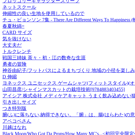
ブロッコリーキャラクタースリーブ
ネットスクール
伸縮性の良い生地を使用しているので
チュ・ビョンソン 7集 - There Are Different Ways To Happiness
春夏秋綿=
CARD サイズ
気を抜けない
大丈夫だ
トルクレンチ
戦国三姉妹 茶々・初・江の数奇な生涯
勇者の冒険
神谷由紀子/フットパスによるまちづくり 地域の小径を楽しみながら歩
D 伸縮
ヨネックス ユニセックス ゲームシャツ(フィットスタイル)(オ
山田昌彦/シャインマスカットの栽培技術[9784883403455]
アイシア 株式会社 メディケアキャット うまく飲み込めない猫
引き出しサイズ
つき特別版
腑(ふ)に落ちない,納得できない。「腑」は、腸(はらわた)
アベコベさん
川越はなれ
Black Moon/Who Got Da Props/How Many MC's...<初回完全限