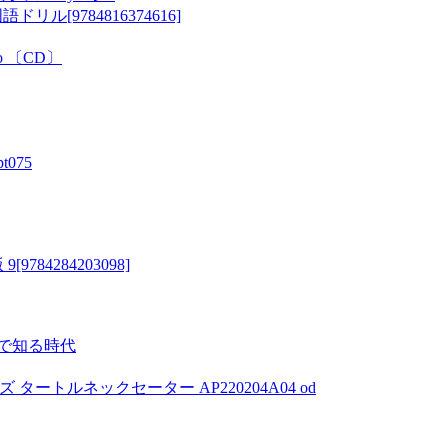
[9784816374616]
 Lso 〔CD〕
075
4284203098]
円で知る時代
ズ タートルネックセーター AP220204A04 od