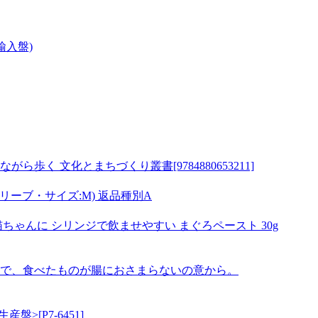
 (輸入盤)
く 文化とまちづくり叢書[9784880653211]
リーブ・サイズ:M) 返品種別A
ちゃんに シリンジで飲ませやすい まぐろペースト 30g
の意で、食べたものが腸におさまらないの意から。
定生産盤>[P7-6451]