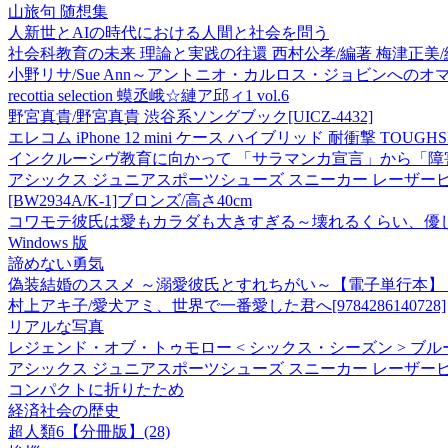
山旅句 随想集
人新世とAIの時代における人間と社会を問う
社会科教育の未来 理論と実践の往還 西村公孝/編著 梅津正美/
小野リサ/Sue Ann～アントニオ・カルロス・ジョビンへのオマージュ
recottia selection 蟆丞峨☆縺ア邱ィ1 vol.6
野宮真貴/野宮真貴 渋谷系ソングブック[UICZ-4432]
エレコム iPhone 12 mini ケース ハイブリッド 耐衝撃 TOUGHS
インクルーシヴ教育に向かって 「サラマンカ宣言」から「障
アシックス ジュニアスポーツシューズ スニーカー レーザービーム M
[BW2934A/K-1]ブロンズ/高さ40cm
コワモテ彼氏は愛もカラダも大きすぎる～壊れるくらい、優
Windows 版
諦めない勇気
偽装結婚のススメ ～溺愛彼氏とすれちがい～【電子単行本】 
村上アキ子/愛犬アミ、世界で一番愛した君へ[9784286140728]
リアルな写真
レジェンド・オブ・トゥモロー < シックス・シーズン > ブルー
アシックス ジュニアスポーツシューズ スニーカー レーザービーム M
コンパクトに折りたため
経済社会の歴史
超人類6【分冊版】(28)