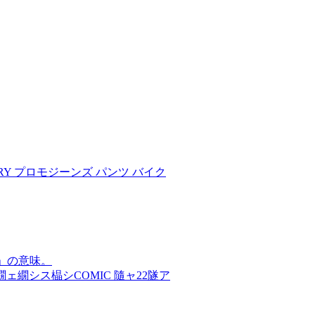
G-GRY プロモジーンズ パンツ バイク
」の意味。
繝シス橸シCOMIC 隨ャ22隧ア