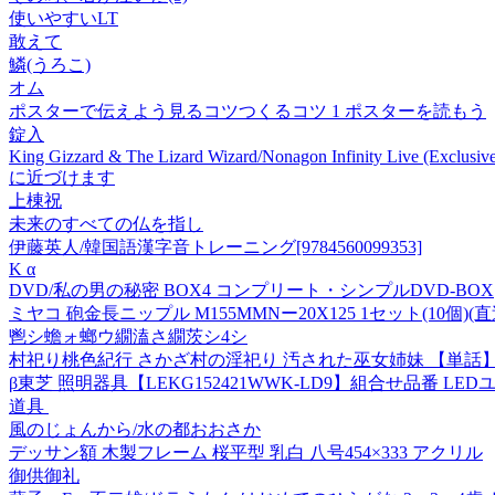
使いやすいLT
敢えて
鱗(うろこ)
オム
ポスターで伝えよう見るコツつくるコツ 1 ポスターを読もう
錠入
King Gizzard & The Lizard Wizard/Nonagon Infinity Live (Exclusiv
に近づけます
上棟祝
未来のすべての仏を指し
伊藤英人/韓国語漢字音トレーニング[9784560099353]
K α
DVD/私の男の秘密 BOX4 コンプリート・シンプルDVD-BOX
ミヤコ 砲金長ニップル M155MMNー20X125 1セット(10個)(直
鬯シ蟾ォ螂ウ繝溘さ繝茨シ4シ
村祀り桃色紀行 さかざ村の淫祀り 汚された巫女姉妹 【単話】(
β東芝 照明器具【LEKG152421WWK-LD9】組合せ品番 L
道具
風のじょんから/水の都おおさか
デッサン額 木製フレーム 桜平型 乳白 八号454×333 アクリル
御供御礼