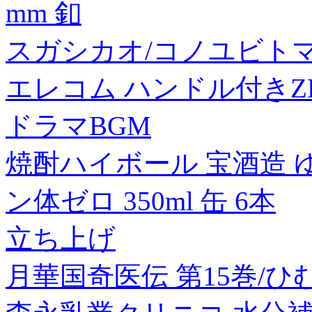
mm 釦
スガシカオ/コノユビト
エレコム ハンドル付きZERO
ドラマBGM
焼酎ハイボール 宝酒造 
ン体ゼロ 350ml 缶 6本
立ち上げ
月華国奇医伝 第15巻/ひ