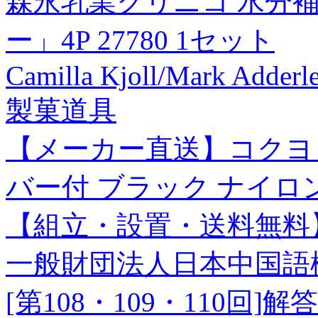
森永乳業クリニコ 水分
ー」4P 27780 1セット
Camilla Kjoll/Mark Adderl
製菓道具
【メーカー直送】コクヨ 
バー付 ブラック ナイ
【組立・設置・送料無料
一般財団法人日本中国語
[第108・109・110回