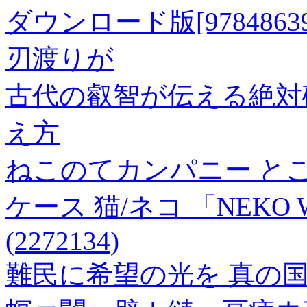
ダウンロード版[978486398
刃渡りが
古代の叡智が伝える絶対
え方
ねこのてカンパニー と
ケース 猫/ネコ 「NEKO WO
(2272134)
難民に希望の光を 真の