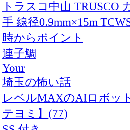
トラスコ中山 TRUSCO 
手 線径0.9mm×15m TCWS
時からポイント
連子鯛
Your
埼玉の怖い話
レベルMAXのAIロボッ
テヨミ】(77)
SS 付き