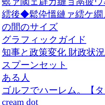
螟ァ閾ェ辟カ縺ョ鬲疲ウ
繧後◆鬆伜慍縺ァ繧ケ繝
の間のサイズ
グラフィックガイド
知事と政策変化 財政状
スプーンセット
ある人
ゴルフでハーレム。【タテ
cream dot