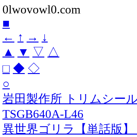
0lwovowl0.com
■
←
↑
→
↓
▲
▼
▽
△
□
◆
◇
○
岩田製作所 トリムシール (
TSGB640A-L46
異世界ゴリラ【単話版】 /