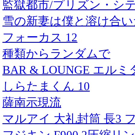
監獄都市/プリズン・シ
雪の新妻は僕と溶け合い
フォーカス 12
種類からランダムで
BAR & LOUNGE エルミ
しらたまくん 10
薩南示現流
マルアイ 大礼封筒 長3 フ-3
フジキン F900 2圧縮