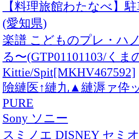
【料理旅館わたなべ】駐
(愛知県)
楽譜 こどものプレ・ハ
る〜(GTP01101103
Kittie/Spit[MKHV467592]
險縺医↑縺九▲縺溽ァ伜
PURE
Sony ソニー
スミノエ DISNEY セ