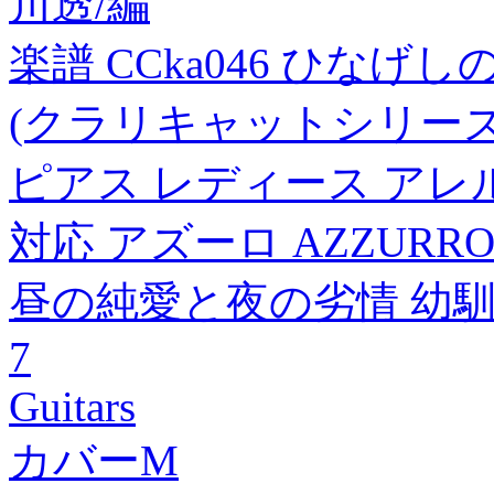
川透/編
楽譜 CCka046 ひなげし
(クラリキャットシリーズ/編成:Cla
ピアス レディース アレ
対応 アズーロ AZZURRO 
昼の純愛と夜の劣情 幼
7
Guitars
カバーM