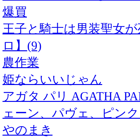
爆買
王子と騎士は男装聖女が
ロ】(9)
農作業
姫ならいいじゃん
アガタ パリ AGATHA 
ェーン、パヴェ、ピンク 
やのまき