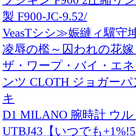
製 F900-JC-9.52/
VeasTシシ≫娠縺ィ驥守
凌辱の檻～囚われの花嫁～
ザ・ワープ・バイ・エネ
ンツ CLOTH ジョガーパンツ
キ
D1 MILANO 腕時計 
UTBJ43【いつでも+1%