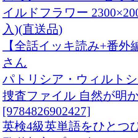
イルドフラワー 2300×20
入)(直送品)
【全話イッキ読み+番外
さん
パトリシア・ウィルトシ
捜査ファイル 自然が明
[9784826902427]
英検4級英単語をひとつ