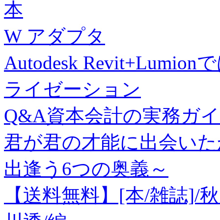
本
W アダプタ
Autodesk Revit+L
ライゼーション
Q&A資本会計の実務ガイ
君が君の才能に出会いたかっ
出逢う6つの奥義～
【送料無料】[本/雑誌]/