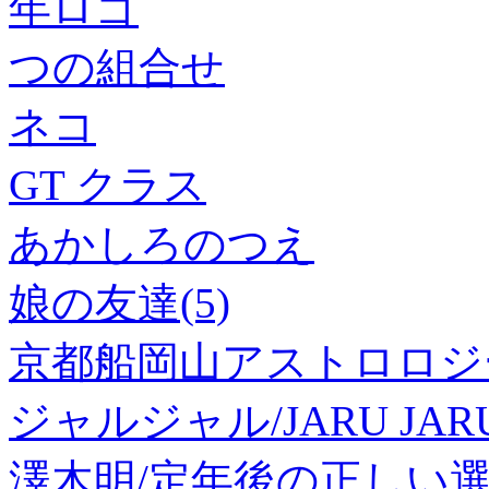
年ロゴ
つの組合せ
ネコ
GT クラス
あかしろのつえ
娘の友達(5)
京都船岡山アストロロジ
ジャルジャル/JARU JARU 
澤木明/定年後の正しい選択[97