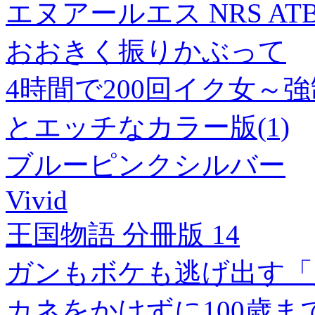
エヌアールエス NRS ATB We
おおきく振りかぶって
4時間で200回イク女～
とエッチなカラー版(1)
ブルーピンクシルバー
Vivid
王国物語 分冊版 14
ガンもボケも逃げ出す「
カネをかけずに100歳ま