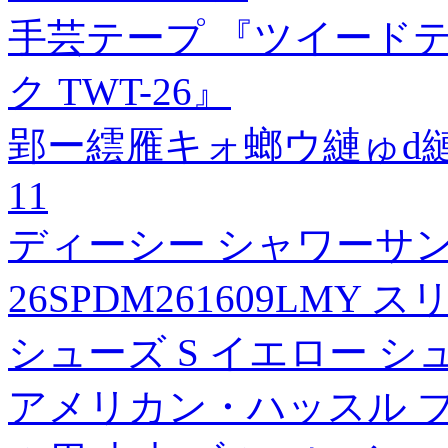
手芸テープ 『ツイードテー
ク TWT-26』
郢ー繧雁キォ螂ウ縺ゅd
11
ディーシー シャワーサン
26SPDM261609LM
シューズ S イエロー シ
アメリカン・ハッスル 