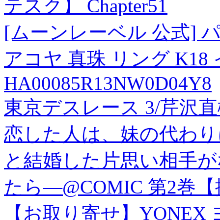
テスク】 Chapter51
[ムーンレーベル 公式] パ
アコヤ 真珠 リング K1
HA00085R13NW0D04Y8
東京デスレース 3/芹沢
恋した人は、妹の代わり
と結婚した片思い相手が
たら―@COMIC 第2
【お取り寄せ】YONEX