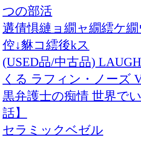
つの部活
遘倩惧縺ョ繝ャ繝繧ケ繝
倥↓貅コ繧後kス
(USED品/中古品) LAUG
くる ラフィン・ノーズ VH
黒弁護士の痴情 世界でい
話】
セラミックベゼル