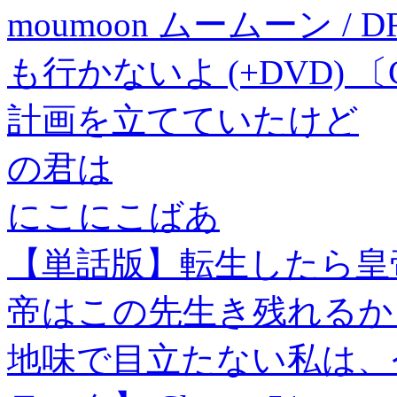
moumoon ムームーン / D
も行かないよ (+DVD) 〔C
計画を立てていたけど
の君は
にこにこばあ
【単話版】転生したら皇
帝はこの先生き残れるか～@
地味で目立たない私は、