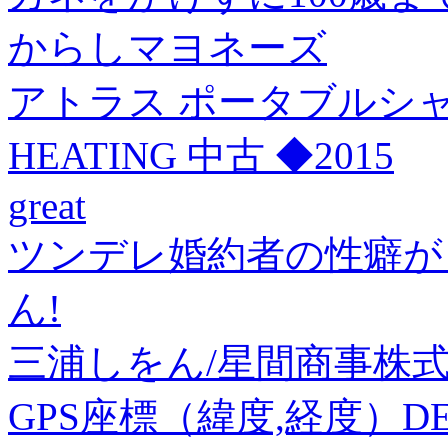
からしマヨネーズ
アトラス ポータブルシャワー C
HEATING 中古 ◆2015
great
ツンデレ婚約者の性癖が
ん!
三浦しをん/星間商事株式会社社
GPS座標（緯度,経度）DEG 3