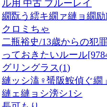
ル用 中古 ブルーレイ
繝翫う繧キ繝ァ縺ョ繝励
クロミちゃ
二瓶裕史/13歳からの犯
っておきたいルール[978478
グリングラス(1)
縺ッシ溘♀蜑阪鮟偵ぐ繝
縺ェ縺ョシ滂シ1シ
長可もり