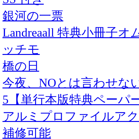
銀河の一票
Landreaall 特典小冊
ッチモ
橋の日
今夜、NOとは言わせな
5【単行本版特典ペーパ
アルミプロファイルアク
補修可能