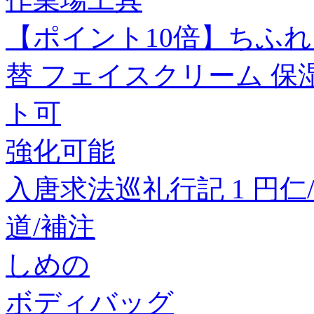
【ポイント10倍】ちふれ
替 フェイスクリーム 保湿
ト可
強化可能
入唐求法巡礼行記 1 円仁
道/補注
しめの
ボディバッグ