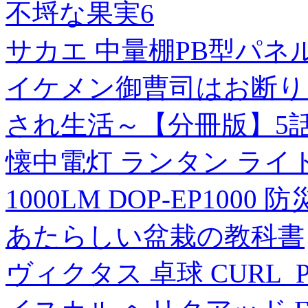
不埒な果実6
サカエ 中量棚PB型パネル付
イケメン御曹司はお断り
され生活～【分冊版】5
懐中電灯 ランタン ライ
1000LM DOP-EP1000 防
あたらしい盆栽の教科書
ヴィクタス 卓球 CURL_P1V