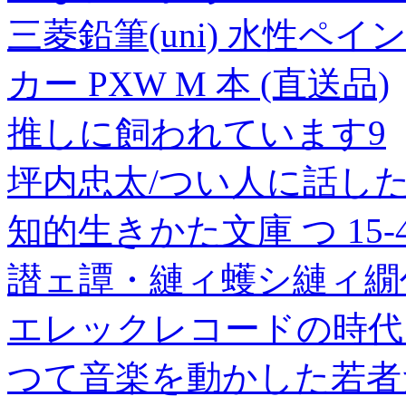
三菱鉛筆(uni) 水性ペ
カー PXW M 本 (直送品)
推しに飼われています9
坪内忠太/つい人に話し
知的生きかた文庫 つ 15-4[9
譛ェ譚・縺ィ蠖シ縺ィ繝代
エレックレコードの時代
つて音楽を動かした若者