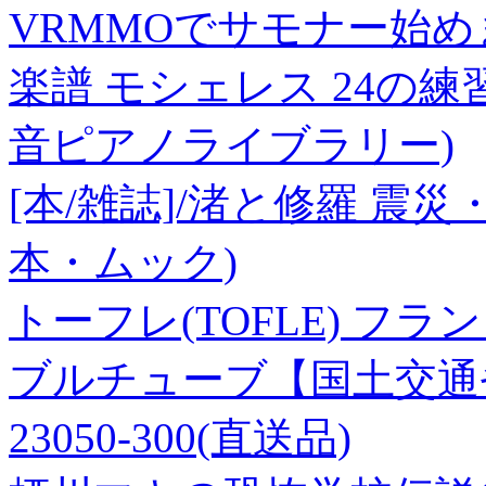
VRMMOでサモナー始め
楽譜 モシェレス 24の練習曲 
音ピアノライブラリー)
[本/雑誌]/渚と修羅 震
本・ムック)
トーフレ(TOFLE) フ
ブルチューブ【国土交通省仕様】
23050-300(直送品)