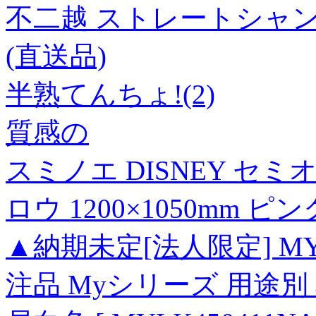
不二越 ストレートシャンクド
(直送品)
半熟てんちょ!(2)
質感の
スミノエ DISNEY セ
ロウ 1200×1050mm ピ
▲納期未定[法人限定] MY-L
注品 Myシリーズ 用途別 非