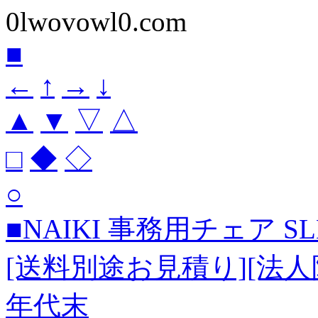
0lwovowl0.com
■
←
↑
→
↓
▲
▼
▽
△
□
◆
◇
○
■NAIKI 事務用チェア SLE
[送料別途お見積り][法人
年代末