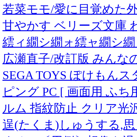
若菜モモ/愛に目覚めた
甘やかす ベリーズ文庫 わ 1-2
繧ィ繝シ繝ォ繧ャ繝シ繝ォ
広瀬直子/改訂版 みんなの接客
SEGA TOYS ぽけも
ピング PC [ 画面用 ふち
ルム 指紋防止 クリア光沢
逞(たくま)しゅうする,