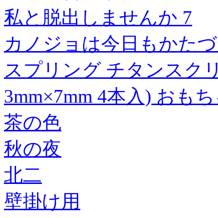
私と脱出しませんか 7
カノジョは今日もかたづか
スプリング チタンスク
3mm×7mm 4本入) おも
茶の色
秋の夜
北二
壁掛け用