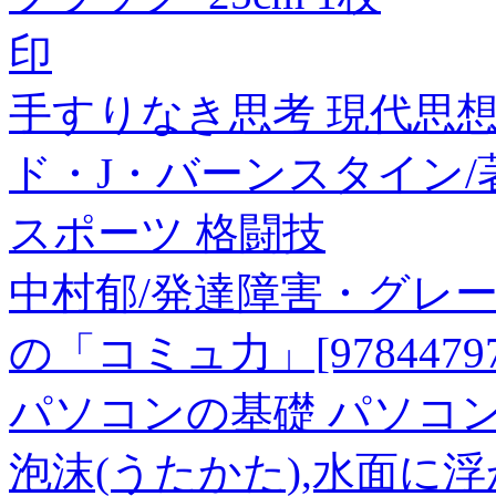
印
手すりなき思考 現代思想
ド・J・バーンスタイン/著
スポーツ 格闘技
中村郁/発達障害・グレ
の「コミュ力」[978447976
パソコンの基礎 パソコン
泡沫(うたかた),水面に