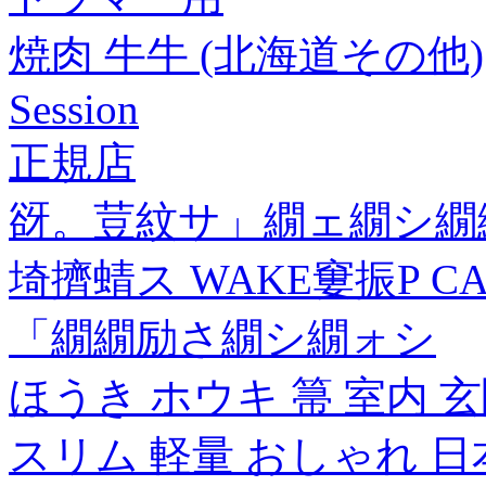
焼肉 牛牛 (北海道その他)
Session
正規店
谺。荳紋サ」繝ェ繝シ繝
埼擠蜻ス WAKE窶振P 
「繝繝励さ繝シ繝ォシ
ほうき ホウキ 箒 室内 
スリム 軽量 おしゃれ 日本