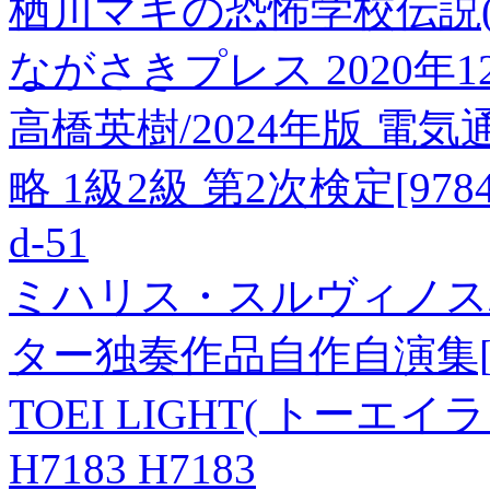
栖川マキの恐怖学校伝説(
ながさきプレス 2020年1
高橋英樹/2024年版 電
略 1級2級 第2次検定[97842
d-51
ミハリス・スルヴィノス/
ター独奏作品自作自演集[PH
TOEI LIGHT( トーエ
H7183 H7183