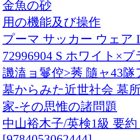
金魚の砂
用の機能及び操作
プーマ サッカー ウェア 
72996904 S ホワイト
譏溘ョ鬘倥>莠 隨ャ43
墓からみた近世社会 墓
家-その思惟の諸問題
中山裕木子/英検1級 要
[9784053062444]