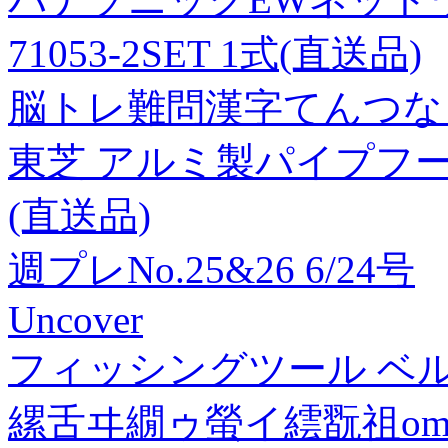
71053-2SET 1式(直送品)
脳トレ難問漢字てんつなぎ 
東芝 アルミ製パイプフード 1
(直送品)
週プレNo.25&26 6/24号
Uncover
フィッシングツール ベルモ
縲舌ヰ繝ゥ螢イ繧翫祖omi