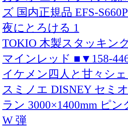
ズ 国内正規品 EFS-S660
夜にとろける 1
TOKIO 木製スタッキング
マインレッド ■▼158-4468
イケメン四人と甘々シェ
スミノエ DISNEY セ
ラン 3000×1400mm ピ
W 弾