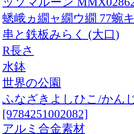
ッソマルーン MMX0286
蟋峨ヵ繝ャ繝ウ繝 77蜿
串と鉄板みらく (大口)
R長さ
水鉢
世界の公園
ふなざきよしひこ/かんじ
[9784251002082]
アルミ合金素材