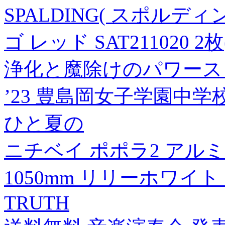
SPALDING( スポルデ
ゴ レッド SAT211020 2
浄化と魔除けのパワース
’23 豊島岡女子学園中学
ひと夏の
ニチベイ ポポラ2 アルミ
1050mm リリーホワイト P
TRUTH