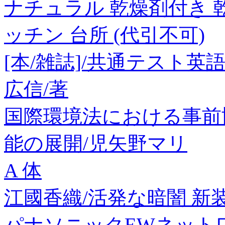
ナチュラル 乾燥剤付き 
ッチン 台所 (代引不可)
[本/雑誌]/共通テスト
広信/著
国際環境法における事前
能の展開/児矢野マリ
A 体
江國香織/活発な暗闇 新装改訂
パナソニックEWネットワ