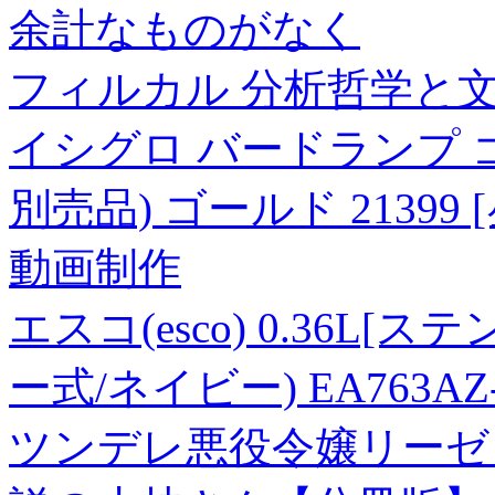
余計なものがなく
フィルカル 分析哲学と文化を
イシグロ バードランプ 
別売品) ゴールド 21399
動画制作
エスコ(esco) 0.36L
ー式/ネイビー) EA763AZ-
ツンデレ悪役令嬢リーゼ