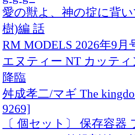
愛の獣よ、神の掟に背い
樹)編 話
RM MODELS 2026年9月
エヌティー NT カッティング
降臨
舛成孝二/マギ The kingdom
9269]
〔 個セット〕 保存容器 