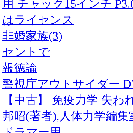
用 チャック15インチ P3.0 
はライセンス
非婚家族(3)
セントで
報徳論
警視庁アウトサイダー DVD
【中古】 免疫力学 失わ
邦昭(著者),人体力学編集
ドラマー用