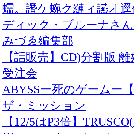
蠕。譖ケ蜿ク縺ィ讌オ逕
ディック・ブルーナさん
みづゑ編集部
【話販売】CD)分割版 離
受注会
ABYSSー死のゲームー
ザ・ミッション
【12/5はP3倍】TRUSC