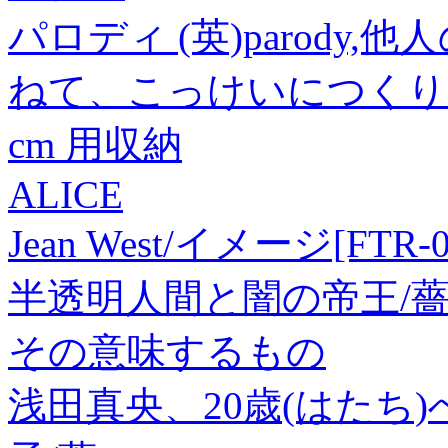
パロディ (英)parod
ねて、こっけいにつくり
cm 用収納
ALICE
Jean West/イメージ[FTR-0
半透明人間と闇の帝王/
その意味するもの
浅田真央、20歳(はたち)