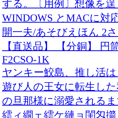
する。〔用例〕想像を逞
WINDOWS とMACに対
開一夫/あそびえほん 2さい![
【直送品】 【分銅】 円筒
F2CSO-1K
ヤンキー鮫島、推し活はじ
遊び人の王女に転生した
の旦那様に溺愛されるまで
繧ィ繝ェ繧ケ縺ョ閨匁擶