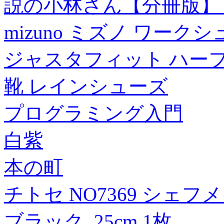
説の小林さん【分冊版】 
mizuno ミズノ ワーク
ジャスタフィット ハーフブーツ
靴 レインシューズ
プログラミング入門
白紫
本の町
チトセ NO7369 シェフメイト-
ブラック_25cm 1枚