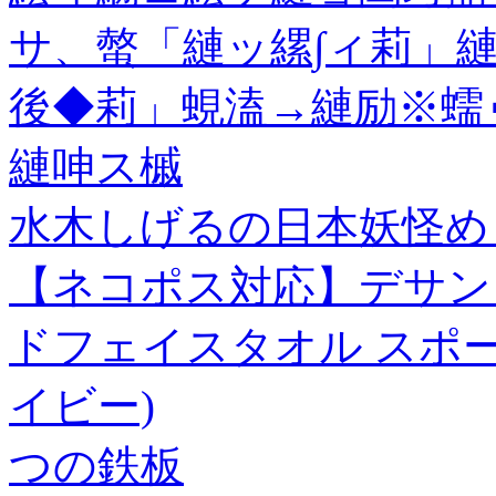
サ、螫「縺ッ縲∫ィ莉」
後◆莉」蜆溘→縺励※蠕ゥ
縺呻ス槭
水木しげるの日本妖怪め
【ネコポス対応】デサント 
ドフェイスタオル スポーツタ
イビー)
つの鉄板