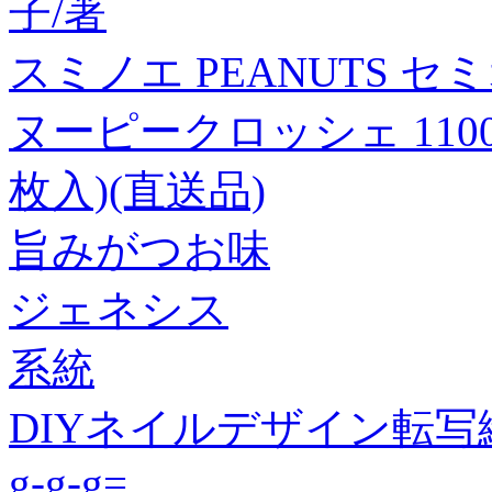
子/著
スミノエ PEANUTS 
ヌーピークロッシェ 1100×
枚入)(直送品)
旨みがつお味
ジェネシス
系統
DIYネイルデザイン転
g-g-g=