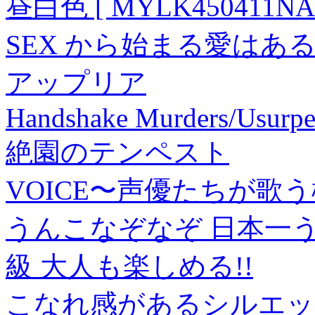
昼白色 [ MYLK450411NA
SEX から始まる愛はあ
アップリア
Handshake Murders/Usurp
絶園のテンペスト
VOICE〜声優たちが歌う松田
うんこなぞなぞ 日本一
級 大人も楽しめる!!
こなれ感があるシルエッ