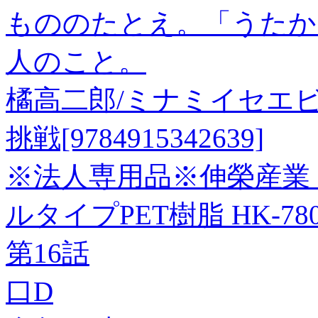
もののたとえ。「うたか
人のこと。
橘高二郎/ミナミイセエ
挑戦[9784915342639]
※法人専用品※伸榮産業
ルタイプPET樹脂 HK-780C
第16話
口D