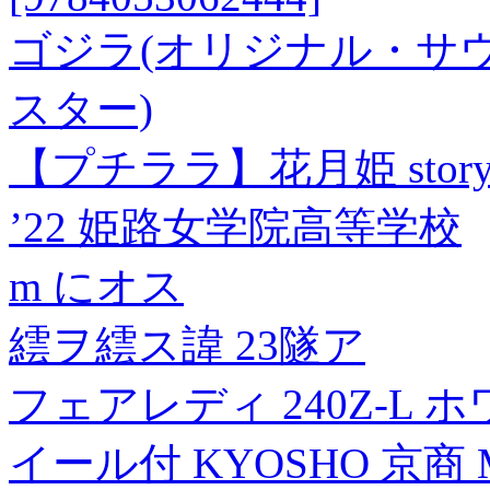
ゴジラ(オリジナル・サウ
スター)
【プチララ】花月姫 story
’22 姫路女学院高等学校
m にオス
繧ヲ繧ス諱 23隧ア
フェアレディ 240Z-L
イール付 KYOSHO 京商 M