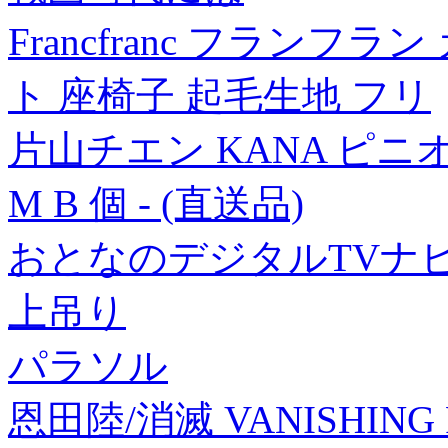
Francfranc フランフ
ト 座椅子 起毛生地 フリ
片山チエン KANA ピニ
M B 個 - (直送品)
おとなのデジタルTVナ
上吊り
パラソル
恩田陸/消滅 VANISHING PO