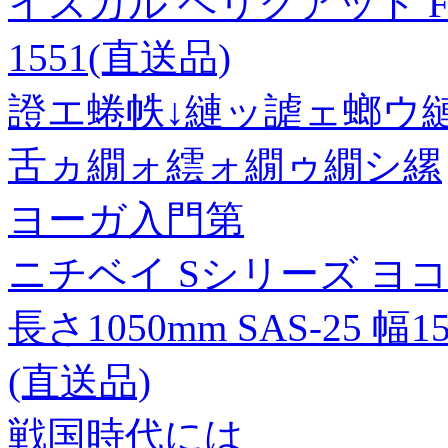
イスカル ヘリクアッド F90SP 
1551(直送品)
證エ蜷帙↓縺ッ謔ェ螂ウ縺
舌ヵ繝ォ繧ォ繝ゥ繝シ縲
ヨーガ入門第
ニチベイ Sシリーズ ヨ
長さ1050mm SAS-25 幅
(直送品)
戦国時代には