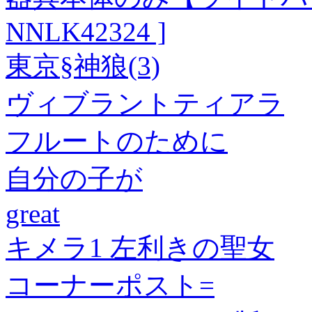
NNLK42324 ]
東京§神狼(3)
ヴィブラントティアラ
フルートのために
自分の子が
great
キメラ1 左利きの聖女
コーナーポスト=