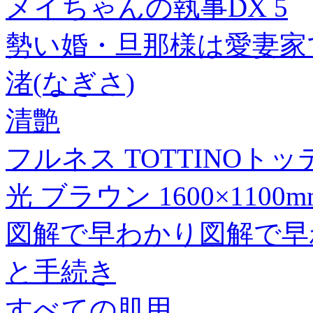
メイちゃんの執事DX 5
勢い婚・旦那様は愛妻家
渚(なぎさ)
清艶
フルネス TOTTINOト
光 ブラウン 1600×1100
図解で早わかり図解で早
と手続き
すべての肌用