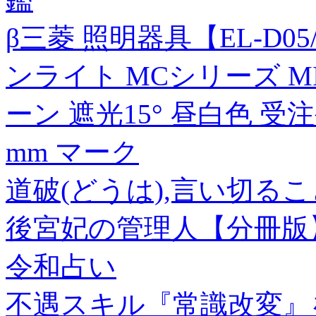
β三菱 照明器具【EL-D05/
ンライト MCシリーズ MIL
ーン 遮光15° 昼白色 受注
mm マーク
道破(どうは),言い切る
後宮妃の管理人【分冊版】
令和占い
不遇スキル『常識改変』