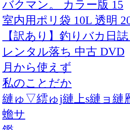
バクマン。 カラー版 15
室内用ポリ袋 10L 透明 2
【訳あり】釣りバカ日誌
レンタル落ち 中古 DVD
月から使えず
私のことだか
縺ゅ▽繧ゅj縺上s縺ョ縺
蟾サ
鑑