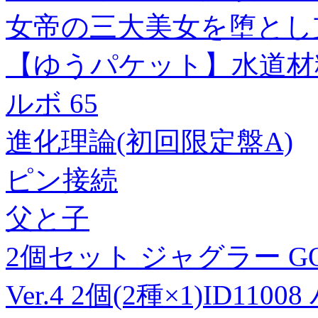
女帝の三大美女を堕とし
【ゆうパケット】水道材料 
ルボ 65
進化理論(初回限定盤A)
ピン接続
父と子
2個セット ジャグラー GO
Ver.4 2個(2種×1)ID1