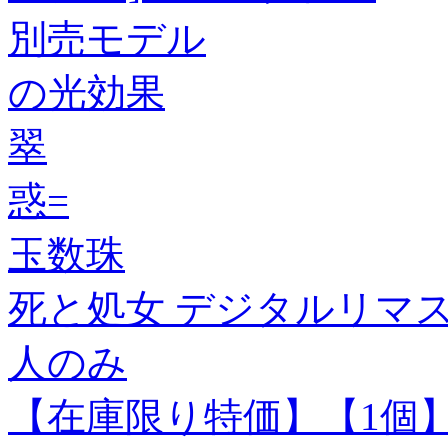
別売モデル
の光効果
翠
惑=
玉数珠
死と処女 デジタルリマスター版
人のみ
【在庫限り特価】【1個