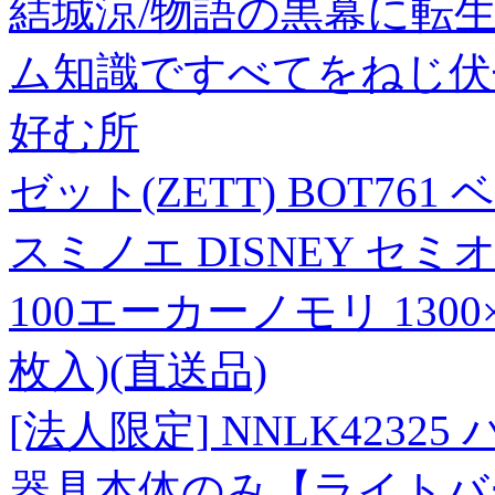
結城涼/物語の黒幕に転生
ム知識ですべてをねじ伏せる～[
好む所
ゼット(ZETT) BOT7
スミノエ DISNEY セ
100エーカーノモリ 1300
枚入)(直送品)
[法人限定] NNLK4232
器具本体のみ【ライトバー