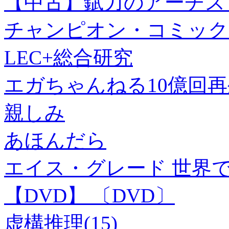
【中古】錻力のアーチスト 
チャンピオン・コミック
LEC+総合研究
エガちゃんねる10億回
親しみ
あほんだら
エイス・グレード 世界
【DVD】 〔DVD〕
虚構推理(15)