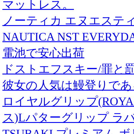
マットレス。
ノーティカ エヌエスティ
NAUTICA NST EVERY
電池で安心出荷
ドストエフスキー/罪と罰 上 
彼女の人気は鰻登りであ
ロイヤルグリップ(ROYAL
ス)Lパターグリップ ラバー 
TSUBAKI プレミアム