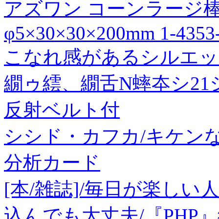
アズワン コーンラージ棒[043
φ5×30×30×200mm 1-4353
こなれ感があるシルエッ
繝ゥ繧、繝舌Ν蟀夲シ2
反射ベルト付
シシド・カフカ/キケン
分析カード
[本/雑誌]/毎日が楽し
込んでも大丈夫/『PHP』