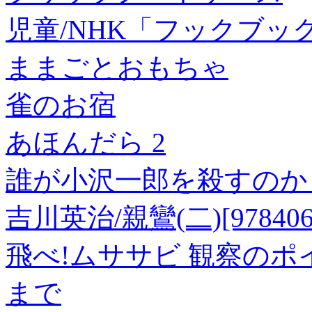
児童/NHK「フックブ
ままごとおもちゃ
雀のお宿
あほんだら 2
誰が小沢一郎を殺すのか
吉川英治/親鸞(二)[9784061
飛べ!ムササビ 観察の
まで