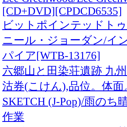
[CD+DVD][CPDCD6535]
ビットポインテッドトゥ
ニール・ジョーダン/イ
パイア[WTB-13176]
六郷山と田染荘遺跡 九
沽券(こけん),品位。体
SKETCH (J-Pop)/雨のち晴れ
作業