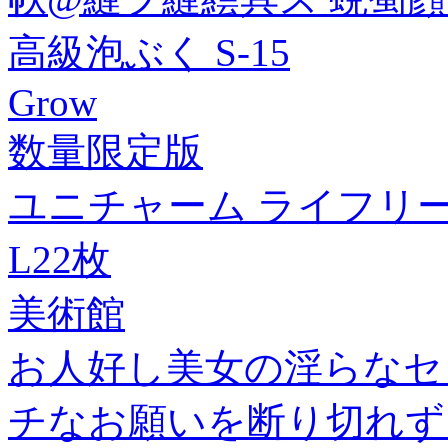
高級泡ぶく S-15
Grow
数量限定版
ユニチャーム ライフリ
L22枚
美術館
お人好し美女の淫らなセ
チなお願いを断り切れず