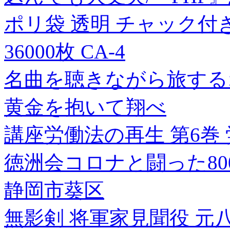
ポリ袋 透明 チャック付き 
36000枚 CA-4
名曲を聴きながら旅する
黄金を抱いて翔べ
講座労働法の再生 第6巻
徳洲会コロナと闘った80
静岡市葵区
無影剣 将軍家見聞役 元八