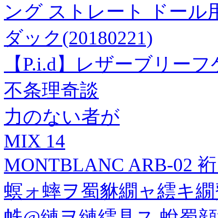
ング ストレート ドール用ヘ
ダック(20180221)
【P.i.d】レザーブリーフ
不条理奇談
力のない者が
MIX 14
MONTBLANC ARB-02 
螟ォ蟀ヲ蜀貅繝ャ繧キ繝
帙@縺ヲ縺繧具ス 蛻蜀顔沿