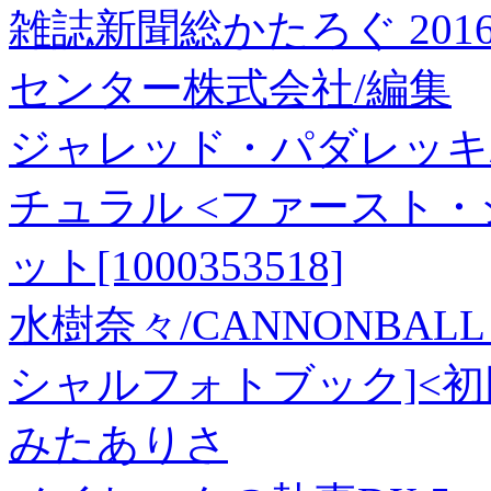
雑誌新聞総かたろぐ 20
センター株式会社/編集
ジャレッド・パダレッキ/S
チュラル <ファースト・
ット[1000353518]
水樹奈々/CANNONBALL 
シャルフォトブック]<初回限定
みたありさ