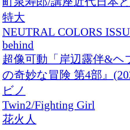
町泉寿郎/講座近代日本と漢学 
特大
NEUTRAL COLORS ISSUE
behind
超像可動「岸辺露伴&ヘ
の奇妙な冒険 第4部』(2
ビノ
Twin2/Fighting Girl
花火人