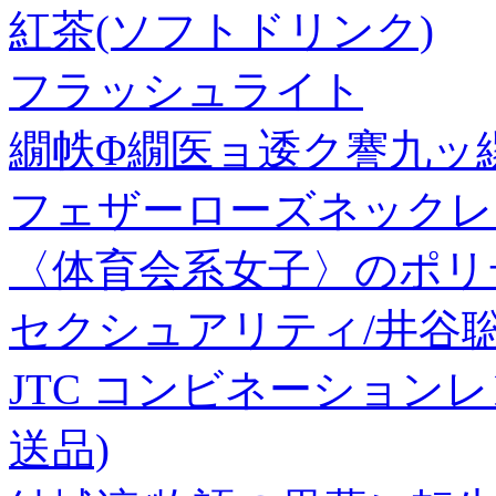
紅茶(ソフトドリンク)
フラッシュライト
繝帙Φ繝医ョ逶ク謇九ッ縲
フェザーローズネックレ
〈体育会系女子〉のポリ
セクシュアリティ/井谷
JTC コンビネーションレンチ 
送品)