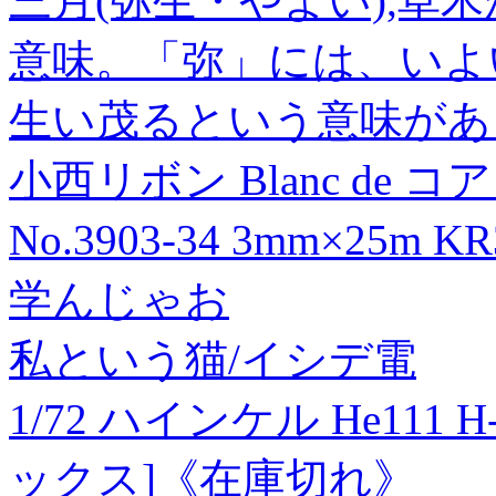
三月(弥生・やよい),草
意味。「弥」には、いよ
生い茂るという意味があ
小西リボン Blanc de
No.3903-34 3mm×25m KR
学んじゃお
私という猫/イシデ電
1/72 ハインケル He111
ックス]《在庫切れ》