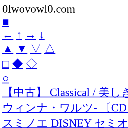
0lwovowl0.com
■
←
↑
→
↓
▲
▼
▽
△
□
◆
◇
○
【中古】 Classical 
ウィンナ・ワルツ- 〔C
スミノエ DISNEY セ