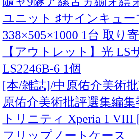
隨ャ9隧ア縲舌ヵ繝ォ繧
ユニット ♯サインキュー
338×505×1000 1台 取
【アウトレット】光 LS
LS2246B-6 1個
[本/雑誌]/中原佑介美術批
原佑介美術批評選集編集委
トリニティ Xperia 1 VIII
フリップノートケース