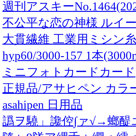
週刊アスキーNo.1464(20
不公平な恋の神様 ルイー
大貫繊維 工業用ミシン糸 ハ
hyp60/3000-157 1本(30
ミニフォトカードカード
正規品/アサヒペン カラー
asahipen 日用品
譌ヲ驍」讒倥∫ァ√→螂醍