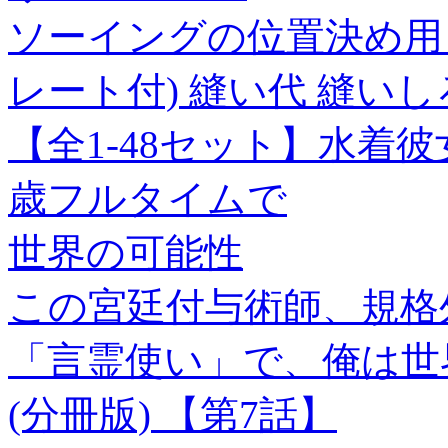
ソーイングの位置決め用
レート付) 縫い代 縫いし
【全1-48セット】水着
歳フルタイムで
世界の可能性
この宮廷付与術師、規格
「言霊使い」で、俺は世
(分冊版) 【第7話】