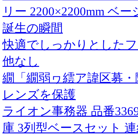
リー 2200×2200mm ベ
誕生の瞬間
快適でしっかりとしたフ
他なし
繝「繝弱ヮ繧ア諱区募・隴
レンズを保護
ライオン事務器 品番336
庫 3列型ベースセット 連結