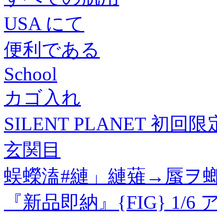
USA にて
便利である
School
カゴ入れ
SILENT PLANET 初回限
玄関目
蜈蠑溘#縺」縺薙→蜃ヲ
『新品即納』{FIG} 1/6