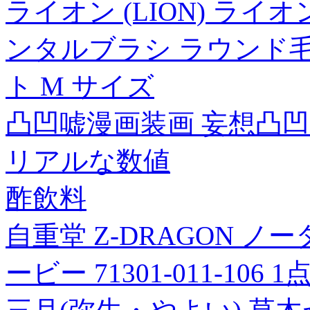
ライオン (LION) ラ
ンタルブラシ ラウンド毛
ト M サイズ
凸凹嘘漫画装画 妄想凸凹
リアルな数値
酢飲料
自重堂 Z-DRAGON ノ
ービー 71301-011-106 1