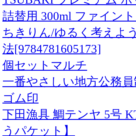
詰替用 300ml ファイ
ちきりん/ゆるく考えよう
法[9784781605173]
個セットマルチ
一番やさしい地方公務員
ゴム印
下田漁具 鯛テンヤ 5号 K
うパケット】