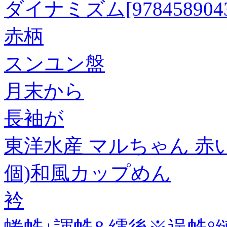
ダイナミズム[9784589043
赤柄
スンユン盤
月末から
長袖が
東洋水産 マルちゃん 赤い
個)和風カップめん
衿