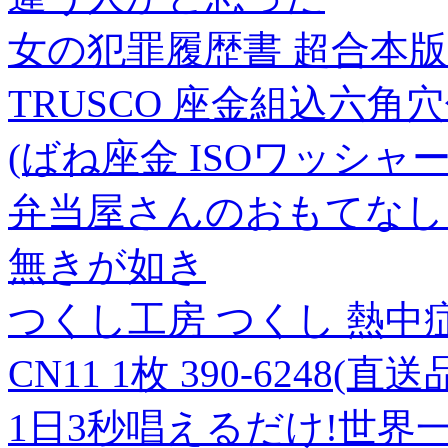
女の犯罪履歴書 超合本版
TRUSCO 座金組込六角穴付
(ばね座金 ISOワッシャー付
弁当屋さんのおもてなし【タ
無きが如き
つくし工房 つくし 熱中
CN11 1枚 390-6248(直送
1日3秒唱えるだけ!世