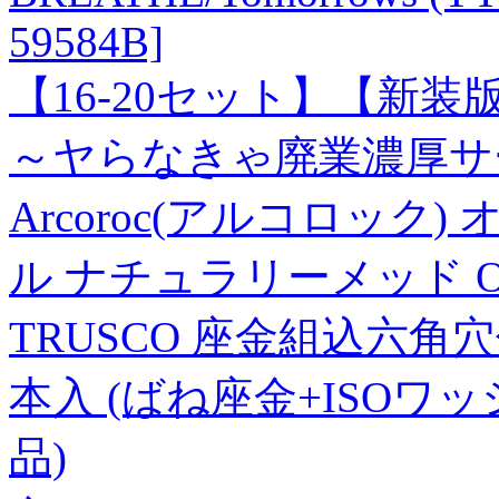
59584B]
【16-20セット】【新
～ヤらなきゃ廃業濃厚サー
Arcoroc(アルコロック
ル ナチュラリーメッド OLGB
TRUSCO 座金組込六角穴付
本入 (ばね座金+ISOワッシ
品)