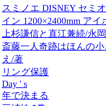
スミノエ DISNEY セ
イン 1200×2400mm ア
上杉謙信と直江兼続/永
斎藤一人奇跡はほんの小
え/著
リング保護
Day ' s
年で決まる