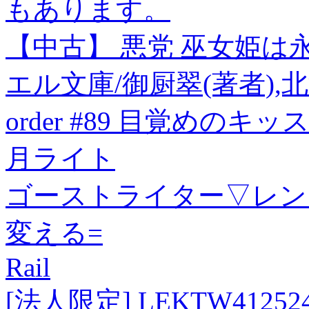
もあります。
【中古】 悪党 巫女姫は
エル文庫/御厨翠(著者),
order #89 目覚めのキッス -
月ライト
ゴーストライター▽レンタ
変える=
Rail
[法人限定] LEKTW41252