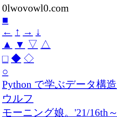
0lwovowl0.com
■
←
↑
→
↓
▲
▼
▽
△
□
◆
◇
○
Python で学ぶデータ
ウルフ
モーニング娘。'21/16th～T