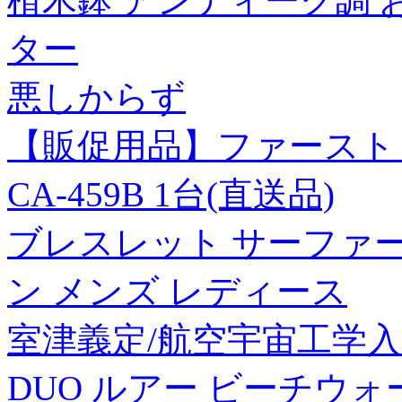
植木鉢 アンティーク調 
ター
悪しからず
【販促用品】ファースト
CA-459B 1台(直送品)
ブレスレット サーファー サ
ン メンズ レディース
室津義定/航空宇宙工学入門第2
DUO ルアー ビーチウ