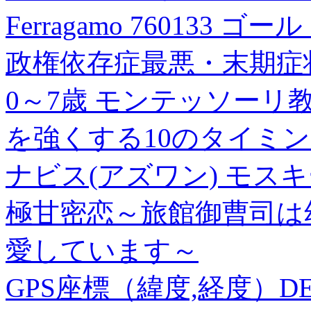
Ferragamo 760133 ゴー
政権依存症最悪・末期症
0～7歳 モンテッソー
を強くする10のタイミ
ナビス(アズワン) モスキート
極甘密恋～旅館御曹司は
愛しています～
GPS座標（緯度,経度）DEG 3