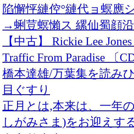
陷懈怦縺倥°縺代ョ螟應
→蜊荳螟懶ス 縲仙蜀顔沿
【中古】 Rickie Lee J
Traffic From Paradise 〔
橋本達雄/万葉集を読みひらく[
目ぐすり
正月とは,本来は、一年
しがみさま)をお迎えす