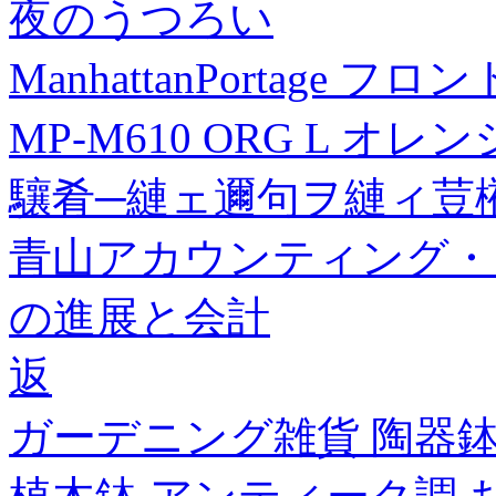
夜のうつろい
ManhattanPortage 
MP-M610 ORG L オレ
驤肴─縺ェ邇句ヲ縺ィ荳
青山アカウンティング・レビュー
の進展と会計
返
ガーデニング雑貨 陶器鉢