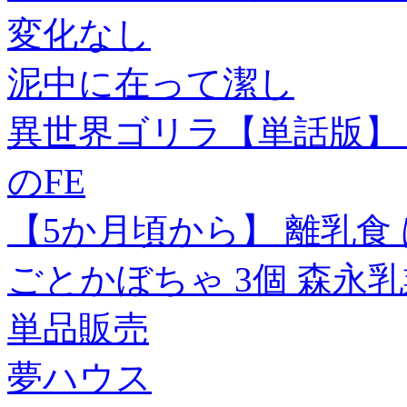
変化なし
泥中に在って潔し
異世界ゴリラ【単話版】 /
のFE
【5か月頃から】 離乳食
ごとかぼちゃ 3個 森永
単品販売
夢ハウス