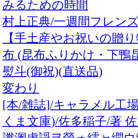
みるための時間
村上正典/一週間フレンズ。<
【手土産やお祝いの贈り
布 (昆布ふりかけ・下鴨
熨斗(御祝)(直送品)
変わり
[本/雑誌]/キャラメル工
くま文庫)/佐多稲子/著 
讖溷虚謌ヲ螢ォ繧ャ繝ウ繝