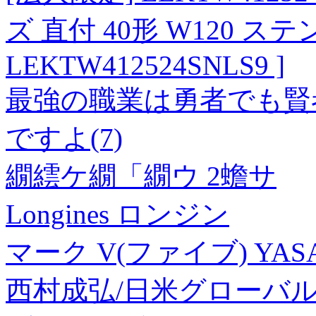
ズ 直付 40形 W120 ステ
LEKTW412524SNLS9 ]
最強の職業は勇者でも賢
ですよ(7)
繝繧ケ繝「繝ウ 2蟾サ
Longines ロンジン
マーク V(ファイブ) YAS
西村成弘/日米グローバ