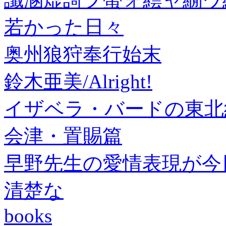
若かった日々
奥州狼狩奉行始末
鈴木亜美/Alright!
イザベラ・バードの東北
会津・置賜篇
早野先生の愛情表現が今日
清楚な
books