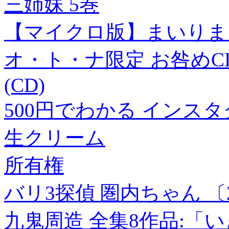
三姉妹 5巻
【マイクロ版】まいりまし
オ・ト・ナ限定 お咎めCD Pe
(CD)
500円でわかる インス
生クリーム
所有権
バリ3探偵 圏内ちゃん 〔2
九鬼周造 全集8作品:「