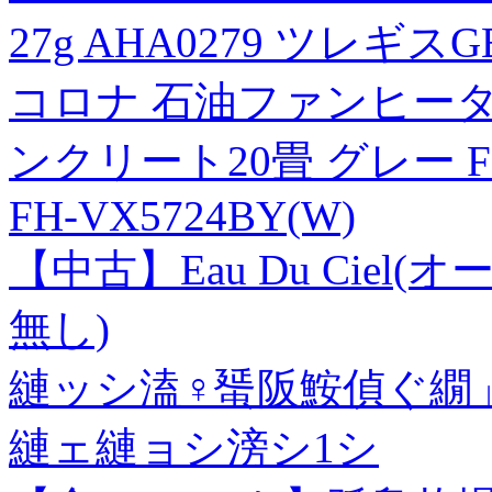
27g AHA0279 ツレギス
コロナ 石油ファンヒーター
ンクリート20畳 グレー FH
FH-VX5724BY(W)
【中古】Eau Du Ciel(
無し)
縺ッシ溘♀蜑阪鮟偵ぐ繝
縺ェ縺ョシ滂シ1シ