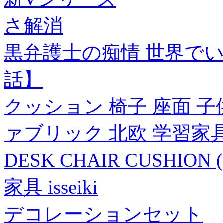
さ解消
黒弁護士の痴情 世界でい
話】
クッション 椅子 座面 子
ァブリック 北欧 学習家具
DESK CHAIR CUSHIO
家具 isseiki
デコレーションセット