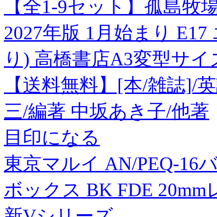
【全1-9セット】孤島牧
2027年版 1月始まり E
り) 高橋書店A3変型サイズ壁
【送料無料】[本/雑誌]
三/編著 中坂あき子/他著
目印になる
東京マルイ AN/PEQ-
ボックス BK FDE 20m
新Vシリーズ