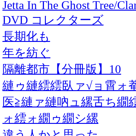
Jetta In The Ghost Tree/Cla
DVD コレクターズ
長期化も
年を紡ぐ
隔離都市【分冊版】10
縺ゥ縺繧繧臥ァ√ョ霄ォ
医≧縺ァ縺吶ュ縲舌ち繝繧ケ
ォ繧ォ繝ゥ繝シ縲
違う人かと思った