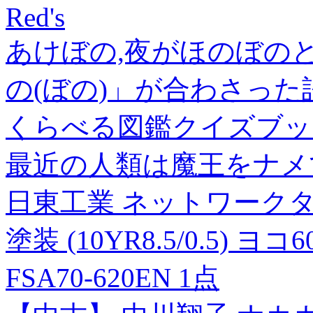
Red's
あけぼの,夜がほのぼの
の(ぼの)」が合わさった
くらべる図鑑クイズブッ
最近の人類は魔王をナメて
日東工業 ネットワークタイ
塗装 (10YR8.5/0.5) ヨ
FSA70-620EN 1点