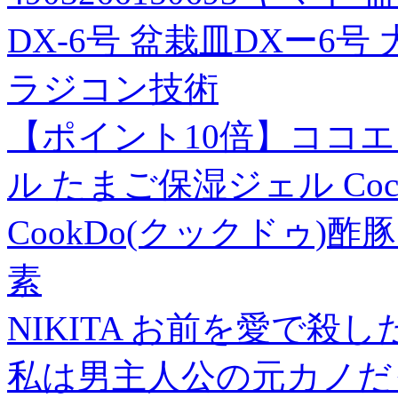
DX-6号 盆栽皿DXー6
ラジコン技術
【ポイント10倍】ココ
ル たまご保湿ジェル Coc
CookDo(クックドゥ)酢豚用
素
NIKITA お前を愛で殺した
私は男主人公の元カノだ