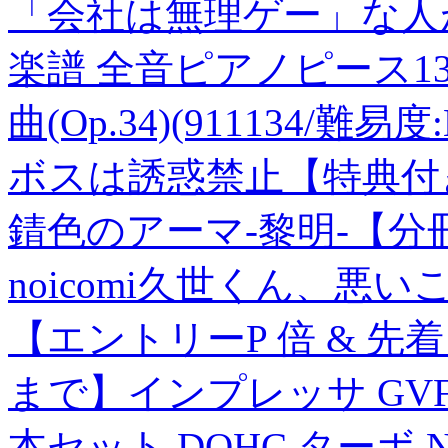
「会社は無理ゲー」な人
楽譜 全音ピアノピース13
曲(Op.34)(911134/難易度:
ボスは誘惑禁止【特典付
錆色のアーマ-黎明-【分冊
noicomi久世くん、悪い
【エントリーP 倍 & 先着 円
まで】インプレッサ GV
本セット DOHC ターボ N