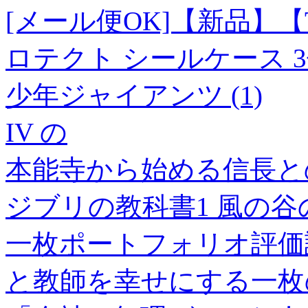
[メール便OK]【新品】【TT
ロテクト シールケース 3
少年ジャイアンツ (1)
IV の
本能寺から始める信長との
ジブリの教科書1 風の
一枚ポートフォリオ評価論
と教師を幸せにする一枚