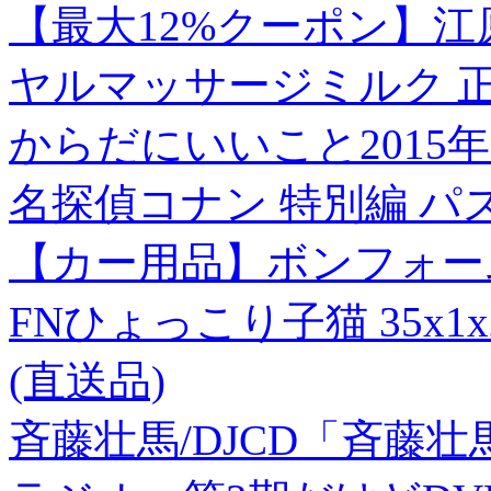
【最大12%クーポン】江
ヤルマッサージミルク 正
からだにいいこと2015年
名探偵コナン 特別編 パ
【カー用品】ボンフォー
FNひょっこり子猫 35x1x2
(直送品)
斉藤壮馬/DJCD「斉藤