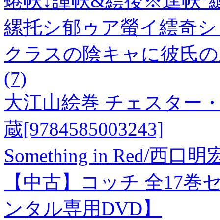
蜷帙↓諢帙&繧後※逞帙
縲托シ郁ゥア螢イ繧奇シ 
クラスの陰キャに彼氏の
(7)
大江山絵巻 チェスター
蔵[9784585003243]
Something in Red/
【中古】コッチ 全17巻セ
ンタル専用DVD】