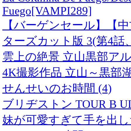
Fuego[VAMPI289]
【バーゲンセール】【中
ターズカット版 3(第4話
雲上の絶景 立山黒部ア
4K撮影作品 立山～黒部湖/
せんせいのお時間 (4)
ブリヂストン TOUR B 
妹が可愛すぎて手を出した