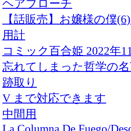
ヘアブローチ
【話販売】お嬢様の僕(6)
用計
コミック百合姫 2022年1
忘れてしまった哲学の名
跡取り
V まで対応できます
中間用
La Columna De Fuego/Des