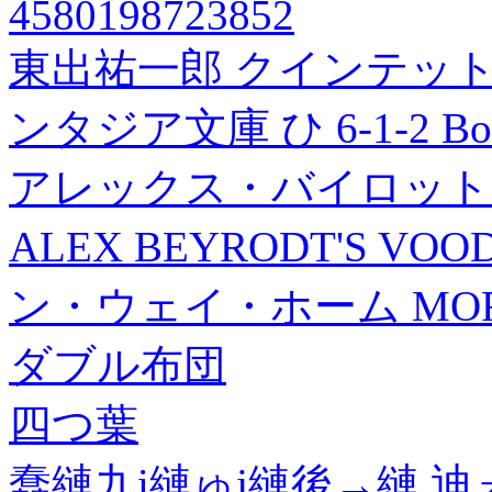
4580198723852
東出祐一郎 クインテット
ンタジア文庫 ひ 6-1-2 Bo
アレックス・バイロット
ALEX BEYRODT'S V
ン・ウェイ・ホーム MORE 
ダブル布団
四つ葉
蠢縺九i縺ゅj縺後→縺 