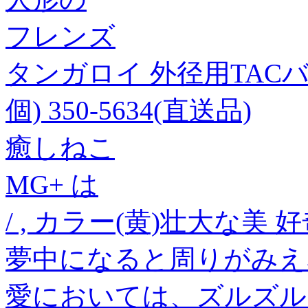
フレンズ
タンガロイ 外径用TACバイト 
個) 350-5634(直送品)
癒しねこ
MG+ は
/ , カラー(黄)壮大な
夢中になると周りがみえ
愛においては、ズルズル