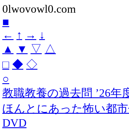
0lwovowl0.com
■
←
↑
→
↓
▲
▼
▽
△
□
◆
◇
○
教職教養の過去問 ’26年
ほんとにあった怖い都市伝
DVD