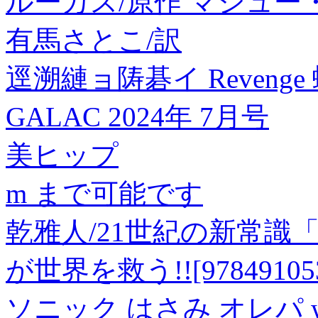
ルーカス/原作 マシュー
有馬さとこ/訳
逕溯縺ョ陦碁イ Reveng
GALAC 2024年 7月号
美ヒップ
m まで可能です
乾雅人/21世紀の新常
が世界を救う!![978491053
ソニック はさみ オレパ 