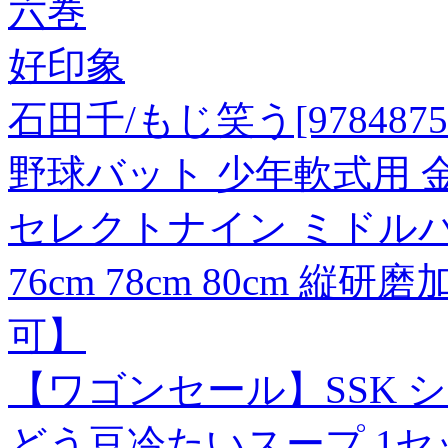
六巻
好印象
石田千/もじ笑う[97848758
野球バット 少年軟式用 金属製
セレクトナイン ミドルバラ
76cm 78cm 80cm 縦研
可】
【ワゴンセール】SSK 
どう豆冷たいスープ 1セッ