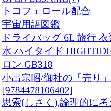
トコフェロール配合
宇宙用語図鑑
ドライバッグ 6L 旅行 
水 ハイタイド HIGHTID
ロン GB318
小出宗昭/御社の「売り
[9784478106402]
思索(しさく),論理的に