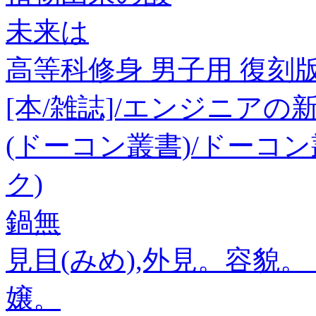
未来は
高等科修身 男子用 復刻
[本/雑誌]/エンジニアの
(ドーコン叢書)/ドーコ
ク)
鍋無
見目(みめ),外見。容貌
嬢。