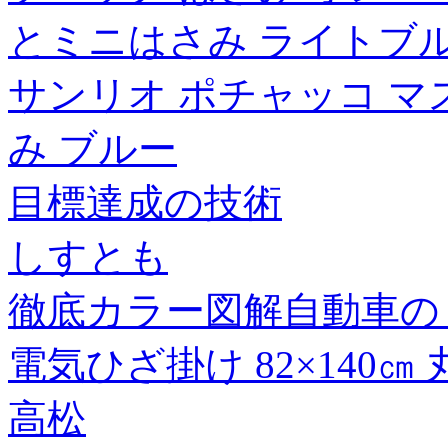
とミニはさみ ライトブルー S
サンリオ ポチャッコ マ
み ブルー
目標達成の技術
しすとも
徹底カラー図解自動車の
電気ひざ掛け 82×140㎝ 丸
高松