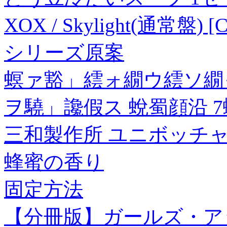
XOX / Skylight(通常盤) [
シリーズ原案
螟ァ豁」繧ォ繝ウ繧ソ繝
ヲ驍」讒假ス 蛻蜀顔沿 
三和製作所 ユニボッチャ ロト
蜂蜜の香り
固定方法
【分冊版】ガールズ・アッ