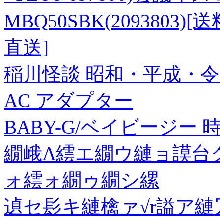
MBQ50SBK(2093803
直送]
稲川怪談 昭和・平成・
AC アダプター
BABY-G/ベイビージー 時計
繝峨Λ繧エ繝ウ縺ョ謨台
ォ繧ォ繝ゥ繝シ縲
遉セ髟キ縺檎ァ√r謚ア