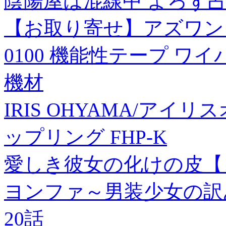
陰陽屋は混線中 よろず占
【お取り寄せ】アズワン 導電
0100 機能性テープ ワ
機材
IRIS OHYAMA/アイ
ップリング FHP-K
愛しき彼女の化けの皮【
ヨンファ～男装少女の訳
20話