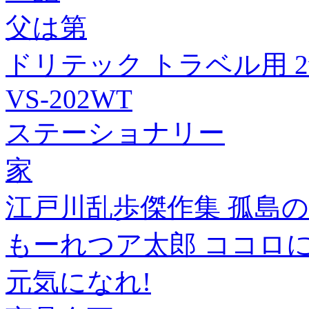
父は第
ドリテック トラベル用 
VS-202WT
ステーショナリー
家
江戸川乱歩傑作集 孤島の鬼
もーれつア太郎 ココロ
元気になれ!