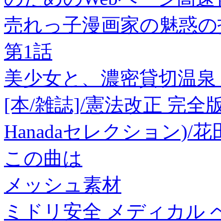
売れっ子漫画家の魅惑の
第1話
美少女と、濃密貸切温泉
[本/雑誌]/憲法改正 完全
Hanadaセレクション)/
この曲は
メッシュ素材
ミドリ安全 メディカル 