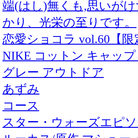
端(はし)無くも,思いが
かり、光栄の至りです。
恋愛ショコラ vol.60
NIKE コットン キャップ N
グレー アウトドア
あずみ
コース
スター・ウォーズエピソ