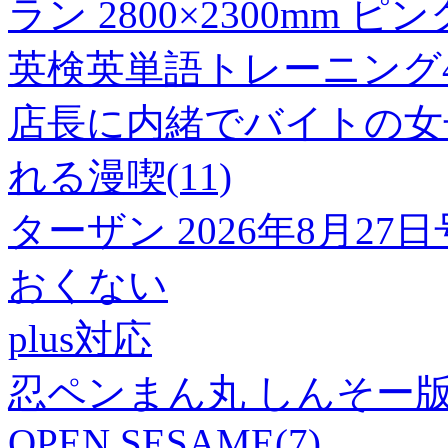
ラン 2800×2300mm ピ
英検英単語トレーニング
店長に内緒でバイトの女
れる漫喫(11)
ターザン 2026年8月27日
おくない
plus対応
忍ペンまん丸 しんそー版(
OPEN SESAME(7)