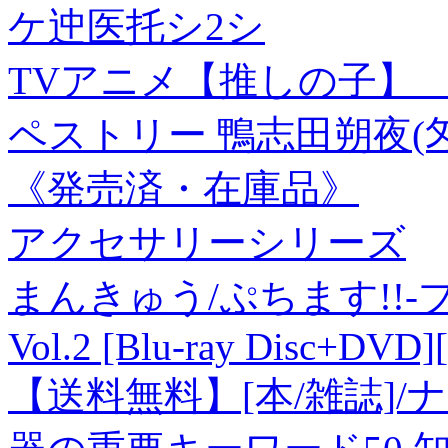
ケ迚医托シ2シ
TVアニメ【推しの子】 
ペストリー 鴨志田朔夜(匁 
《発売済・在庫品》
アクセサリーシリーズ
まんきゅう/ぷちます!!
Vol.2 [Blu-ray Disc+DVD
【送料無料】[本/雑誌]