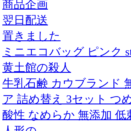
商品企画
翌日配送
置きました
ミニエコバッグ ピンク stud
黄土館の殺人
牛乳石鹸 カウブランド 
ア 詰め替え 3セット つ
酸性 なめらか 無添加 低
人形の