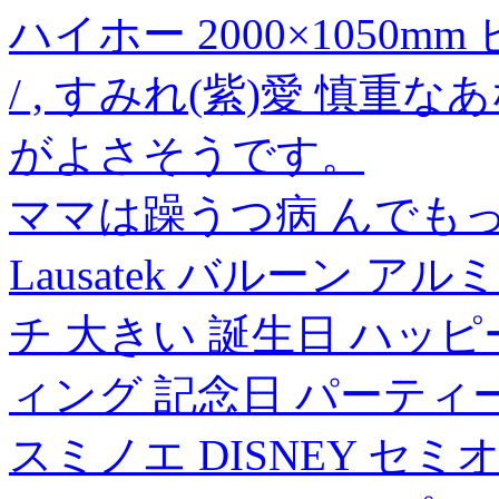
ハイホー 2000×1050mm
/ , すみれ(紫)愛 慎
がよさそうです。
ママは躁うつ病 んでもっ
Lausatek バルーン ア
チ 大きい 誕生日 ハッ
ィング 記念日 パーティー 
スミノエ DISNEY セ