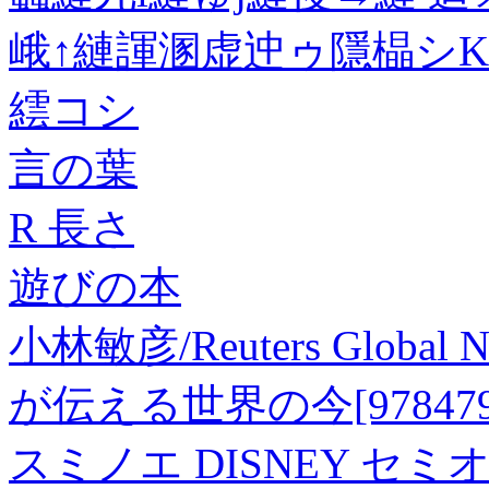
峨↑縺諢溷虚迚ゥ隱橸シ
繧コシ
言の葉
R 長さ
遊びの本
小林敏彦/Reuters Globa
が伝える世界の今[9784791
スミノエ DISNEY セ