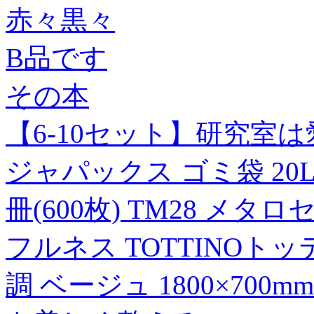
赤々黒々
B品です
その本
【6-10セット】研究室
ジャパックス ゴミ袋 20L 透
冊(600枚) TM28 
フルネス TOTTINOト
調 ベージュ 1800×700m