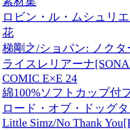
素材集
ロビン・ル・ムシュリエ PI
花
梯剛之/ショパン: ノク
ライスレリアーナ[SONARE
COMIC E×E 24
綿100%ソフトカップ付
ロード・オブ・ドッグタ
Little Simz/No Thank Yo