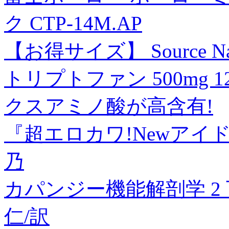
ク CTP-14M.AP
【お得サイズ】 Source N
トリプトファン 500mg 
クスアミノ酸が高含有!
『超エロカワ!Newアイ
乃
カパンジー機能解剖学 2 下肢
仁/訳