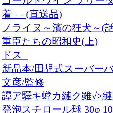
ゴールドウイン プリータI
着 - - (直送品)
ノライヌ～濱の狂犬～(話
重臣たちの昭和史(上)
ドス=
新品本/田児式スーパーバ
文彦/監修
譚ア驛キ螳カ縺ク雖√>縺隧
発泡スチロール球 30φ 