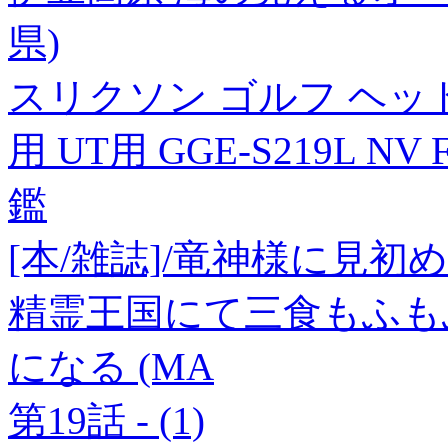
県)
スリクソン ゴルフ ヘッド
用 UT用 GGE-S219L N
鑑
[本/雑誌]/竜神様に見
精霊王国にて三食もふも
になる (MA
第19話 - (1)