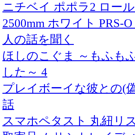
ニチベイ ポポラ2 ロール
2500mm ホワイト PRS-O
人の話を聞く
ほしのこぐま ～もふも
した～ 4
プレイボーイな彼との(偽
話
スマホペタスト 丸紐リ