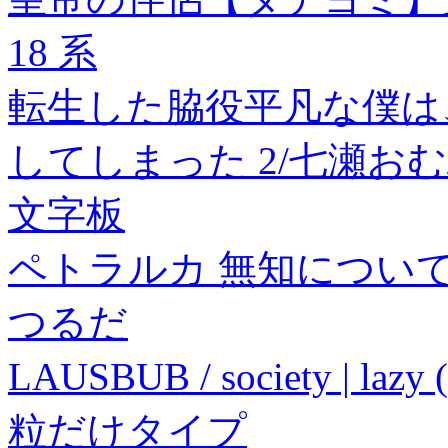
18 系
転生した脇役平凡な僕は
してしまった 2/七瀬お
文字板
ペトラルカ 無知につい
つるだ
LAUSBUB / society | laz
粒だけタイプ