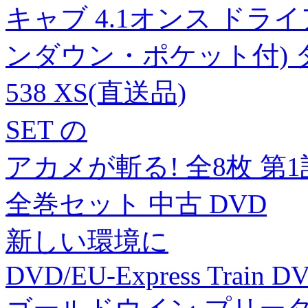
キャブ 4.1オンス ド
ンダウン・ポケット付) ター
538 XS(直送品)
SET の
アカメが斬る! 全8枚 第
全巻セット 中古 DVD
新しい環境に
DVD/EU-Express Train 