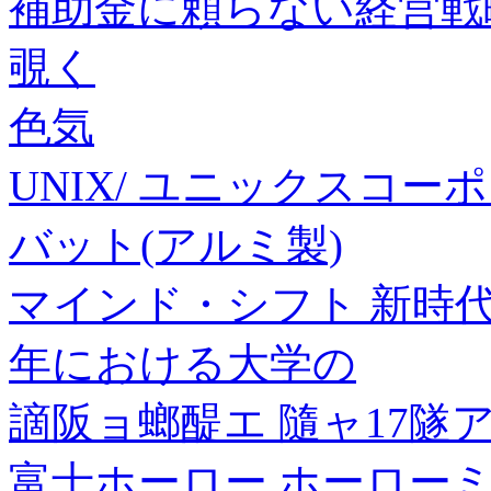
補助金に頼らない経営戦
覗く
色気
UNIX/ ユニックスコーポ
バット(アルミ製)
マインド・シフト 新時
年における大学の
謫阪ョ螂醍エ 隨ャ17隧
富士ホーロー ホーローミ