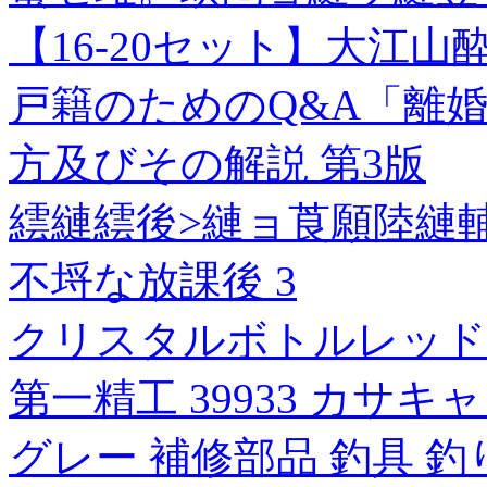
【16-20セット】大江
戸籍のためのQ&A「離
方及びその解説 第3版
繧縺繧後>縺ョ莨願陸縺輔
不埒な放課後 3
クリスタルボトルレッド
第一精工 39933 カサキ
グレー 補修部品 釣具 釣