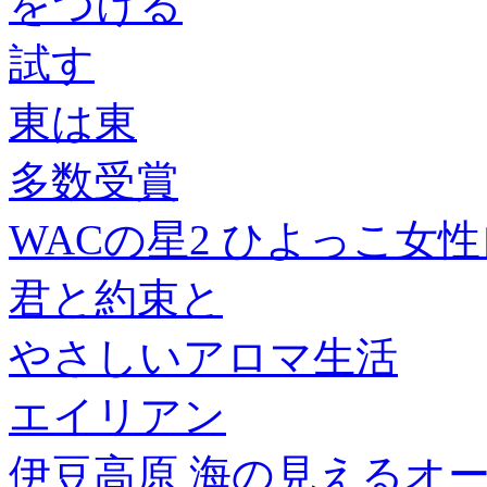
をつける
試す
東は東
多数受賞
WACの星2 ひよっこ女
君と約束と
やさしいアロマ生活
エイリアン
伊豆高原 海の見えるオー