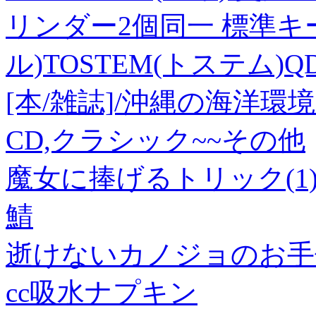
リンダー2個同一 標準キー5
ル)TOSTEM(トステム)QDD
[本/雑誌]/沖縄の海洋環
CD,クラシック~~その他
魔女に捧げるトリック(1
鯖
逝けないカノジョのお手伝
cc吸水ナプキン