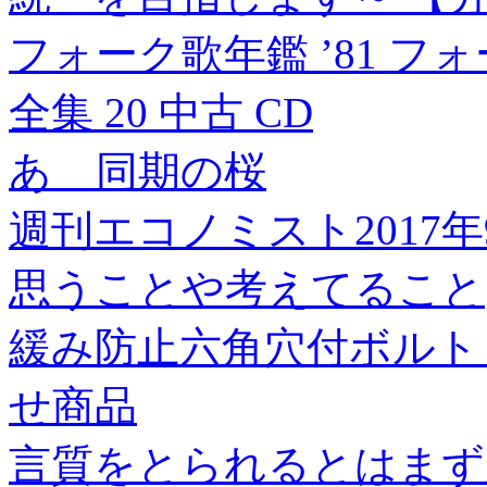
フォーク歌年鑑 ’81 
全集 20 中古 CD
あゝ同期の桜
週刊エコノミスト2017年9
思うことや考えてること
緩み防止六角穴付ボルト M1
せ商品
言質をとられるとはまず