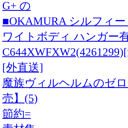
G+ の
■OKAMURA シルフィ
ワイトボディ ハンガー有
C644XWFXW2(42612
[外直送]
魔族ヴィルヘルムのゼロ
売】(5)
節約=