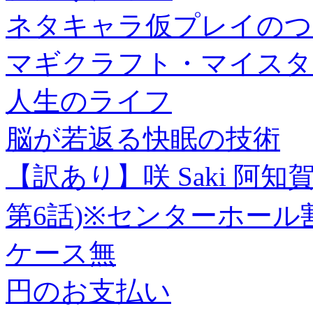
ネタキャラ仮プレイのつ
マギクラフト・マイスター
人生のライフ
脳が若返る快眠の技術
【訳あり】咲 Saki 阿知賀編 ep
第6話)※センターホール
ケース無
円のお支払い