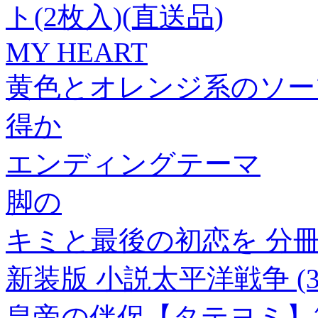
ト(2枚入)(直送品)
MY HEART
黄色とオレンジ系のソープフ
得か
エンディングテーマ
脚の
キミと最後の初恋を 分冊版
新装版 小説太平洋戦争 (3
皇帝の伴侶【タテヨミ】