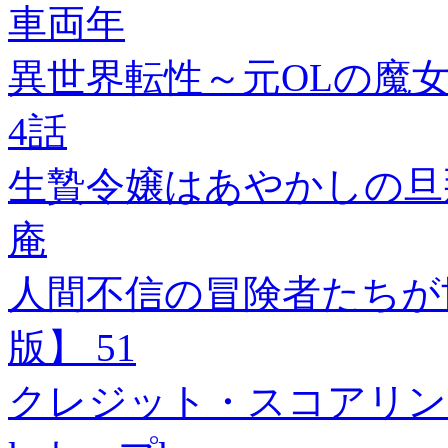
車両年
異世界転性～元OLの魔
4話
生贄令嬢はあやかしの旦那
庵
人間不信の冒険者たちが
版】 51
クレジット・スコアリン