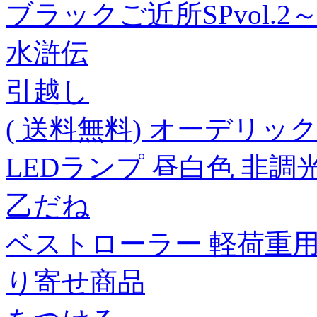
ブラックご近所SPvol.
水滸伝
引越し
( 送料無料) オーデリック 
LEDランプ 昼白色 非調光 
乙だね
ベストローラー 軽荷重用 
り寄せ商品