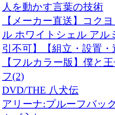
人を動かす言葉の技術
【メーカー直送】コクヨ
ル ホワイトシェル アル
引不可】【組立・設置・
【フルカラー版】僕と王
フ(2)
DVD/THE 八犬伝
アリーナ:プルーフバッ