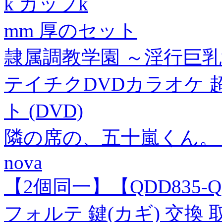
k カップk
mm 厚のセット
隷属調教学園 ～淫行巨乳女
テイチクDVDカラオケ 
ト (DVD)
隣の席の、五十嵐くん。 
nova
【2個同一】【QDD835-QD
フォルテ 鍵(カギ) 交換