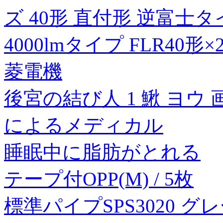
ズ 40形 直付形 逆富士タ
4000lmタイプ FLR40
菱電機
後宮の結び人 1 鰍 ヨウ 
によるメディカル
睡眠中に脂肪がとれる
テープ付OPP(M) / 5枚
標準パイプSPS3020 グ