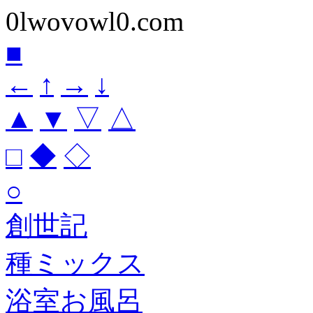
0lwovowl0.com
■
←
↑
→
↓
▲
▼
▽
△
□
◆
◇
○
創世記
種ミックス
浴室お風呂