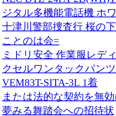
ジタル多機能電話機 ホワイト 
十津川警部捜査行 桜の
ことのは会=
ミドリ安全 作業服レデ
クセルワンタックパンツV
VEM83T-SITA-3L 1着
または法的な契約を無効
夢みる舞踏会への招待状