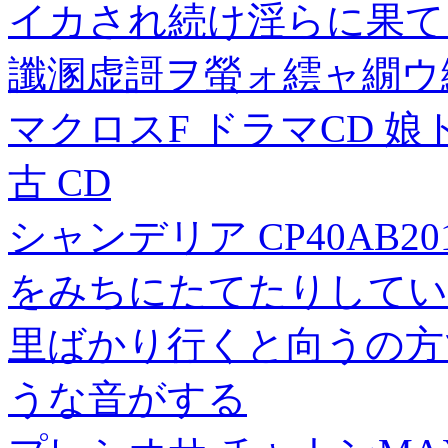
イカされ続け淫らに果てる寝
讖溷虚謌ヲ螢ォ繧ャ繝ウ繝
マクロスF ドラマCD 娘
古 CD
シャンデリア CP40AB2
をみちにたてたりしてい
里ばかり行くと向うの方
うな音がする