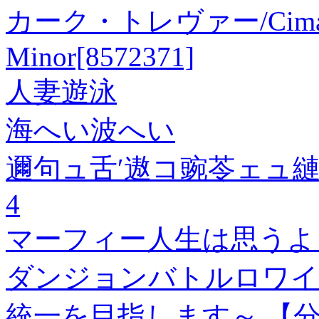
カーク・トレヴァー/Cimarosa
Minor[8572371]
人妻遊泳
海へい波へい
邇句ュ舌′遨コ豌苓ェュ
4
マーフィー人生は思うよ
ダンジョンバトルロワイ
統一を目指します～ 【分冊