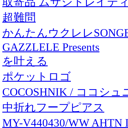
取寄品 ムサシトレイディン
超難問
かんたんウクレレSONGBO
GAZZLELE Presents
を叶える
ポケットロゴ
COCOSHNIK / ココ
中折れフープピアス
MY-V440430/WW AH