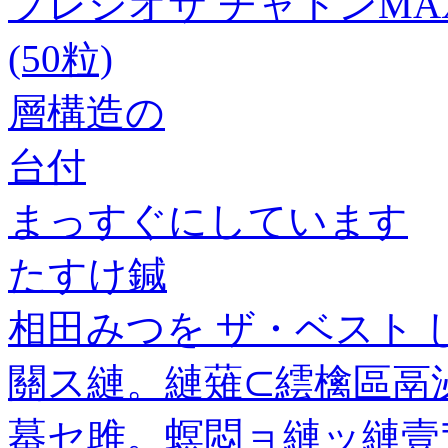
プレシオサ チャトンMAX
(50粒)
層構造の
台付
まっすぐにしています
たすけ鍼
相田みつを ザ・ベスト
關ス縺。縺薙⊂繧檎區鬲
蟇セ雎。螟悶ョ縺ッ縺壹〒