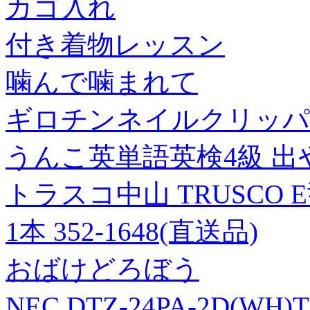
カゴ入れ
付き着物レッスン
噛んで噛まれて
ギロチンネイルクリッパ
うんこ英単語英検4級 
トラスコ中山 TRUSCO E
1本 352-1648(直送品)
おばけどろぼう
NEC DTZ-24PA-2D(