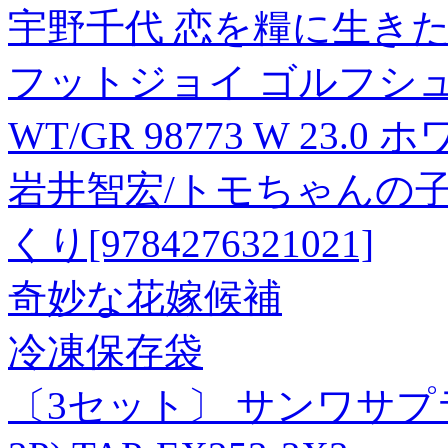
宇野千代 恋を糧に生き
フットジョイ ゴルフシュ
WT/GR 98773 W 23
岩井智宏/トモちゃんの
くり[9784276321021]
奇妙な花嫁候補
冷凍保存袋
〔3セット〕 サンワサプラ