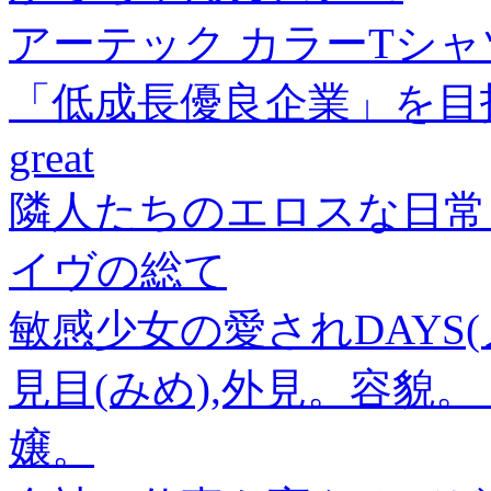
アーテック カラーTシャツ 1
「低成長優良企業」を目
great
隣人たちのエロスな日常～
イヴの総て
敏感少女の愛されDAYS(
見目(みめ),外見。容貌
嬢。