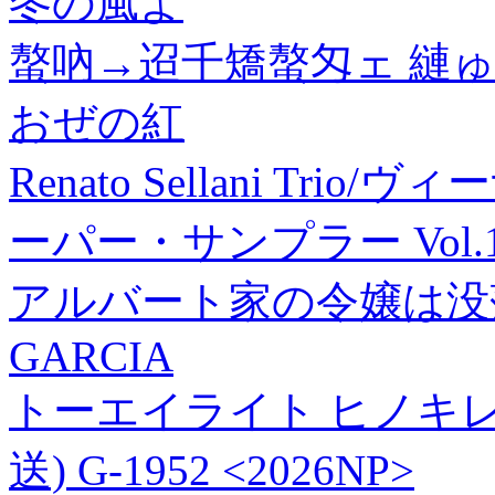
冬の風よ
螯吶→迢千矯螯匁ェ 縺ゅ
おぜの紅
Renato Sellani Tr
ーパー・サンプラー Vol.16[
アルバート家の令嬢は没
GARCIA
トーエイライト ヒノキレー
送) G-1952 <2026NP>