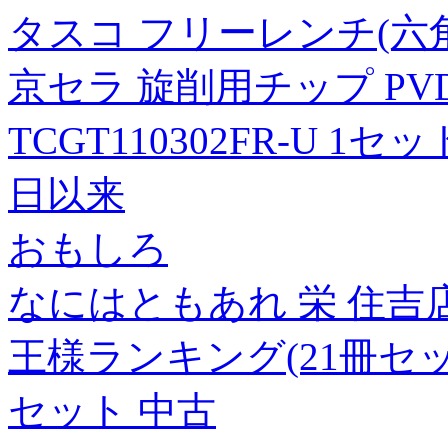
タスコ フリーレンチ(六角・m
京セラ 旋削用チップ PVD
TCGT110302FR-U 1セット
日以来
おもしろ
なにはともあれ 栄 住吉店 
王様ランキング(21冊セッ
セット 中古