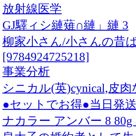
放射線医学
GJ驛ィシ縺薙∩縺」縺 3
柳家小さん/小さんの昔ば
[9784924725218]
事業分析
シニカル(英)cynical
●セットでお得●当日発送
ナカラー アンバー 8 80g 