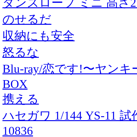
ダンスロープ ミニ 高さ2.
のせるだ
収納にも安全
怒るな
Blu-ray/恋です!〜ヤンキ
BOX
携える
ハセガワ 1/144 YS-1
10836