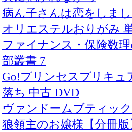
病ん子さんは恋をしました
オリエステルおりがみ 単
ファイナンス・保険数理
部叢書 7
Go!プリンセスプリキュア 
落ち 中古 DVD
ヴァンドームブティック
狼領主のお嬢様【分冊版】