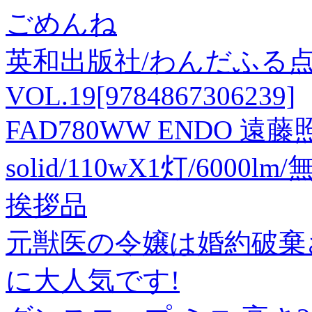
ごめんね
英和出版社/わんだふる
VOL.19[9784867306239]
FAD780WW ENDO 
solid/110wX1灯/6000lm/
挨拶品
元獣医の令嬢は婚約破棄
に大人気です!