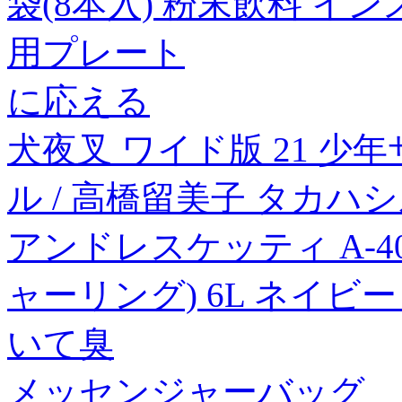
袋(8本入) 粉末飲料 イ
用プレート
に応える
犬夜叉 ワイド版 21 
ル / 高橋留美子 タカハ
アンドレスケッティ A-4
ャーリング) 6L ネイビー
いて臭
メッセンジャーバッグ