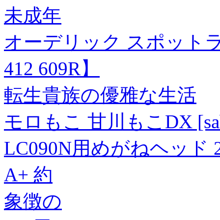
未成年
オーデリック スポットライト
412 609R】
転生貴族の優雅な生活
モロもこ 甘川もこDX [sabra 
LC090N用めがねヘッド 
A+ 約
象徴の