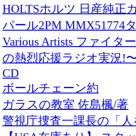
HOLTSホルツ 日産純正
パール2PM MMX51774
Various Artists 
の熱烈応援ラジオ実況!〜
CD
ボールチェーン約
ガラスの教室 佐島楓/著
警視庁捜査一課長の「人