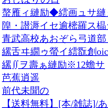
螯雁ィ縺励◆繧画ュサ縺
隍・譛溽イセ逾樒羅ス橸シ
青武高校あおぞら弓道部【
縲舌ヰ繝ゥ螢イ繧翫創oic
縲∬ヲ壽ぁ縺励※12蟾サ
芭蕉逍遥
前代未聞の
【送料無料】[本/雑誌]