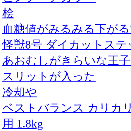
桧
血糖値がみるみる下がる
怪獣8号 ダイカットステッ
あおむしがきらいな王子
スリットが入った
冷却や
ベストバランス カリカリ
用 1.8kg