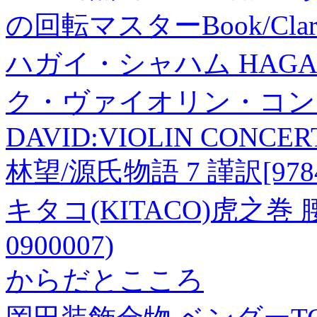
の回転マスターBook/Clar
ハガイ・シャハム HAGA
ク・ヴァイオリン・コンチ
DAVID:VIOLIN CONCERT
林望/源氏物語 7 謹訳[97843
キタコ(KITACO)虎之巻 腰
0900007)
からだとこころ