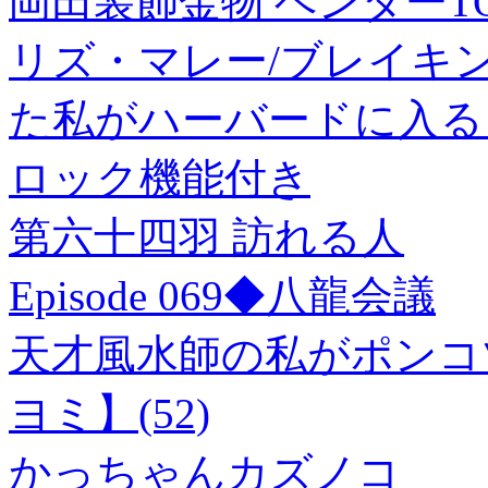
岡田装飾金物 ベンダーTO
リズ・マレー/ブレイキ
た私がハーバードに入るまで[9
ロック機能付き
第六十四羽 訪れる人
Episode 069◆八龍会議
天才風水師の私がポンコ
ヨミ】(52)
かっちゃんカズノコ