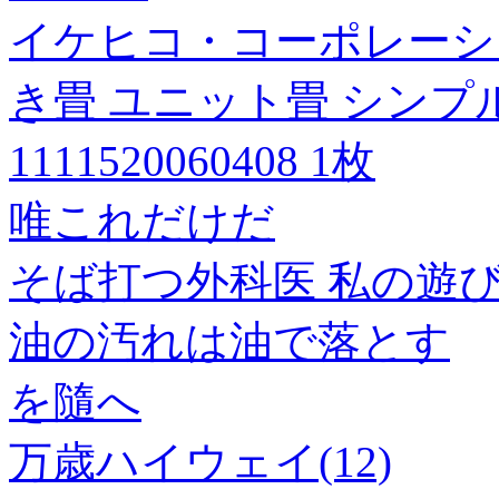
イケヒコ・コーポレーショ
き畳 ユニット畳 シンプル 
1111520060408 1枚
唯これだけだ
そば打つ外科医 私の遊
油の汚れは油で落とす
を隨へ
万歳ハイウェイ(12)