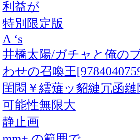
利益が
特別限定版
A ‘s
井橋太陽/ガチャと俺の
わせの召喚王[9784040759
閨悶￥繧薙ッ貂縺冗函縺阪
可能性無限大
静止画
mm+ の範囲で