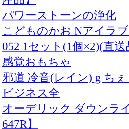
パワーストーンの浄化
こどものかお Nアイラブス
052 1セット(1個×2)(直送
感覚おもちゃ
邪道 冷音(レイン) g ち
ビジネス全
オーデリック ダウンライト 【
647R】