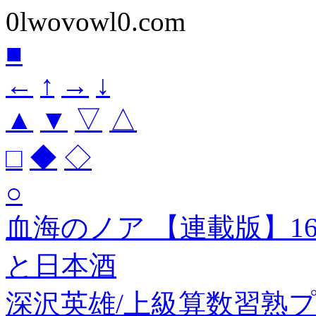
0lwovowl0.com
■
←
↑
→
↓
▲
▼
▽
△
□
◆
◇
○
血海のノア 【連載版】1
と日本酒
深沢英雄/上級算数習熟プ