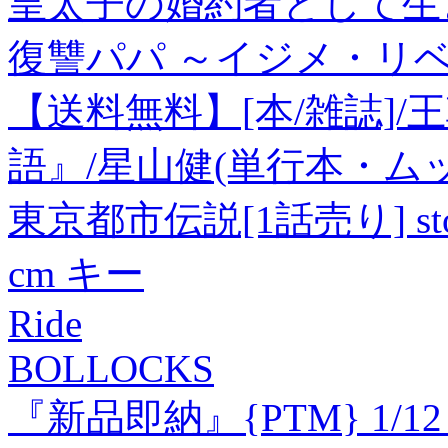
皇太子の婚約者として生
復讐パパ ～イジメ・リ
【送料無料】[本/雑誌]
語』/星山健(単行本・ム
東京都市伝説[1話売り] sto
cm キー
Ride
BOLLOCKS
『新品即納』{PTM} 1/