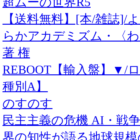
超ムーの世界R5
【送料無料】[本/雑誌]/
らかアカデミズム・〈わか
著 権
REBOOT【輸入盤】▼/
種別A】
のすのす
民主主義の危機 AI・
界の知性が語る地球規模