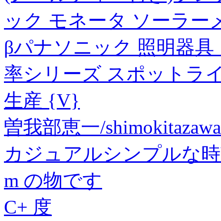
ック モネータ ソーラーメー
βパナソニック 照明器具【NS
率シリーズ スポットライト
生産 {V}
曽我部恵一/shimokitazawa c
カジュアルシンプルな時
m の物です
C+ 度