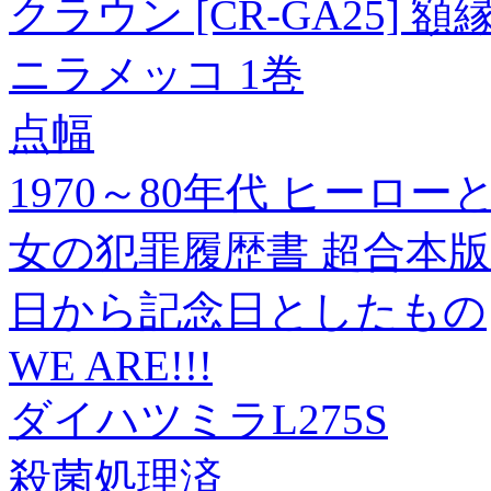
クラウン [CR-GA25] 額
ニラメッコ 1巻
点幅
1970～80年代 ヒーロ
女の犯罪履歴書 超合本版
日から記念日としたもの
WE ARE!!!
ダイハツミラL275S
殺菌処理済