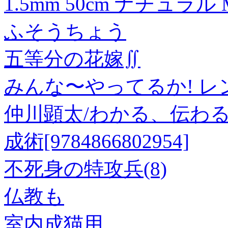
1.5mm 50cm ナチュラル M
ふそうちょう
五等分の花嫁∬
みんな〜やってるか! レン
仲川顕太/わかる、伝わ
成術[9784866802954]
不死身の特攻兵(8)
仏教も
室内成猫用