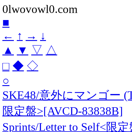
0lwovowl0.com
■
←
↑
→
↓
▲
▼
▽
△
□
◆
◇
○
SKE48/意外にマンゴー (T
限定盤>[AVCD-83838B]
Sprints/Letter to Self<限