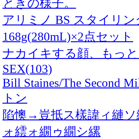
ときの様子。
アリミノ BS スタイリ
168g(280mL)×2点セット
ナカイキする顔、もっと
SEX(103)
Bill Staines/The Second Mi
トン
陷懊→豈抵ス樣諱ィ縺ソ
ォ繧ォ繝ゥ繝シ縲