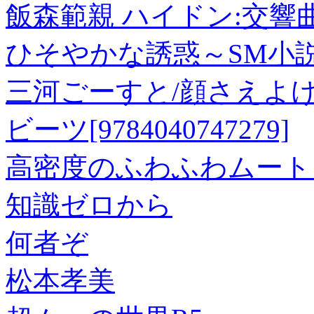
飯森範親 ハイドン:交響曲集 Vo
ひそやかな誘惑～SM小説
三河ごーすと/顔さえよけ
ビーツ[9784040747279]
高密度のふわふわムート
知識ゼロから
何者ぞ
松本孝美