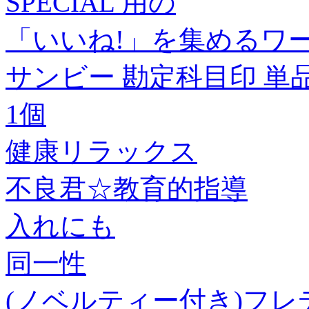
SPECIAL 用の
「いいね!」を集めるワ
サンビー 勘定科目印 単品 
1個
健康リラックス
不良君☆教育的指導
入れにも
同一性
(ノベルティー付き)フレ