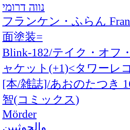
נווה דרומי
フランケン・ふらん Franti
面塗装=
Blink-182/テイク
ャケット(+1)<タワーレコー
[本/雑誌]/あおのたつき 1
智(コミックス)
Mörder
والحوثيين