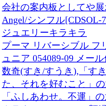
会社の案内板としてや展
Angel/シンフル[CDSOL-7
ジュエリーキラキラ
プーマ リバーシブル フ
ュニア 054089-09 メ
数奇(すき/すうき),「
た、それを好むこと」の
「ふしあわせ。不運」の