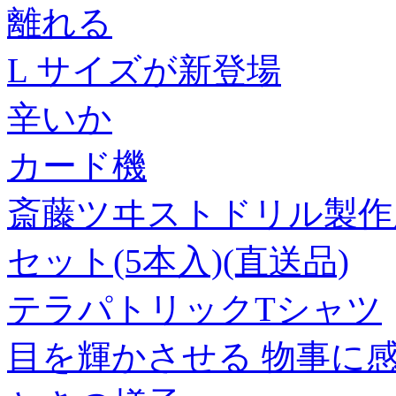
離れる
L サイズが新登場
辛いか
カード機
斎藤ツヰストドリル製作所 
セット(5本入)(直送品)
テラパトリックTシャツ
目を輝かさせる 物事に