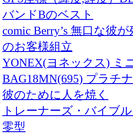
バンドBのベスト
comic Berry’s 無口
のお客様組立
YONEX(ヨネックス)
BAG18MN(695) プラチ
彼のために人を焼く
トレーナーズ・バイブル 新版[
零型