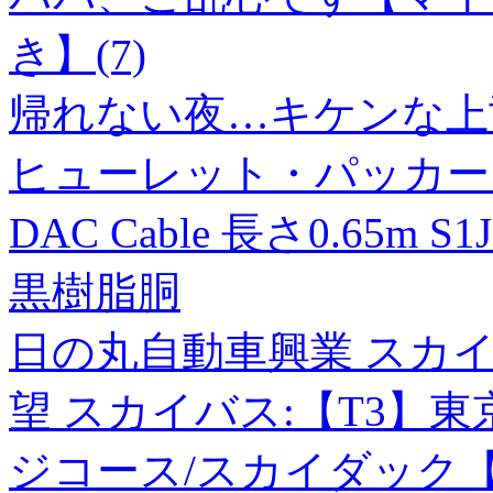
き】(7)
帰れない夜…キケンな上司
ヒューレット・パッカード Arub
DAC Cable 長さ0.65m S1
黒樹脂胴
日の丸自動車興業 スカイ
望 スカイバス:【T3】
ジコース/スカイダック【