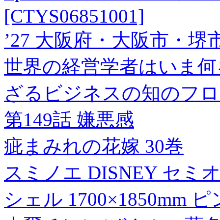
[CTYS06851001]
’27 大阪府・大阪市・堺
世界の経営学者はいま何
ざるビジネスの知のフロ
第149話 嫌悪感
疵まみれの花嫁 30巻
スミノエ DISNEY セ
シェル 1700×1850mm 