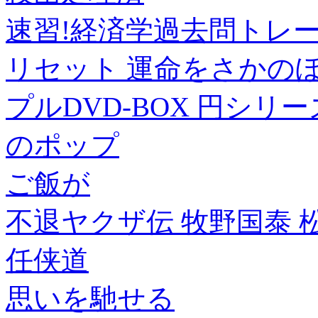
速習!経済学過去問トレ
リセット 運命をさかのぼ
プルDVD-BOX 円シリーズ
のポップ
ご飯が
不退ヤクザ伝 牧野国泰
任侠道
思いを馳せる