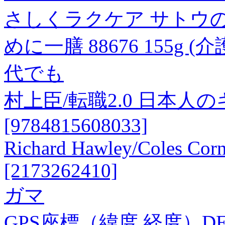
さしくラクケア サトウの
めに一膳 88676 155g 
代でも
村上臣/転職2.0 日本
[9784815608033]
Richard Hawley/Coles Corne
[2173262410]
ガマ
GPS座標（緯度,経度）DEG 38