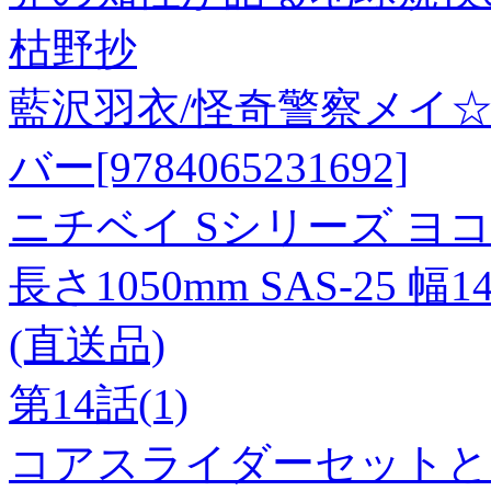
枯野抄
藍沢羽衣/怪奇警察メイ☆カ
バー[9784065231692]
ニチベイ Sシリーズ ヨ
長さ1050mm SAS-25 幅
(直送品)
第14話(1)
コアスライダーセットと