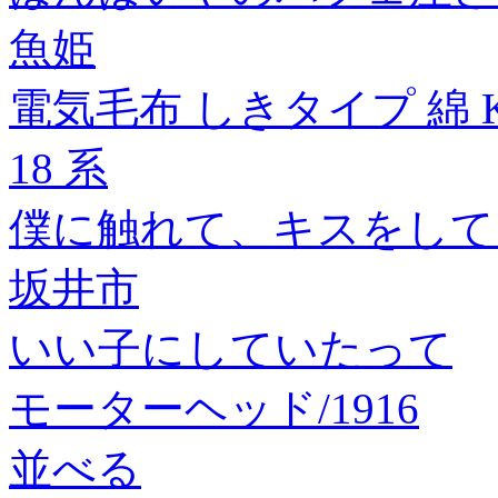
魚姫
電気毛布 しきタイプ 綿 KO
18 系
僕に触れて、キスをして。
坂井市
いい子にしていたって
モーターヘッド/1916
並べる