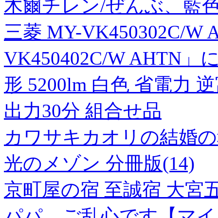
木爾チレン/ぜんぶ、藍色だった
三菱 MY-VK450302C/W
VK450402C/W AHTN
形 5200lm 白色 省電力
出力30分 組合せ品
カワサキカオリの結婚の
光のメゾン 分冊版(14)
京町屋の宿 至誠宿 大宮五
パパ、ご乱心です【マイ