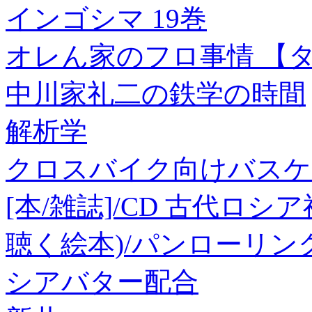
インゴシマ 19巻
オレん家のフロ事情 【タテス
中川家礼二の鉄学の時間
解析学
クロスバイク向けバスケ
[本/雑誌]/CD 古代ロシ
聴く絵本)/パンローリン
シアバター配合