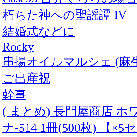
朽ちた神への聖謡譚 IV
結婚式などに
Rocky
串揚オイルマルシェ (麻生
ご出産祝
幹事
( まとめ) 長門屋商店 ホ
ナ-514 1冊(500枚) 【×