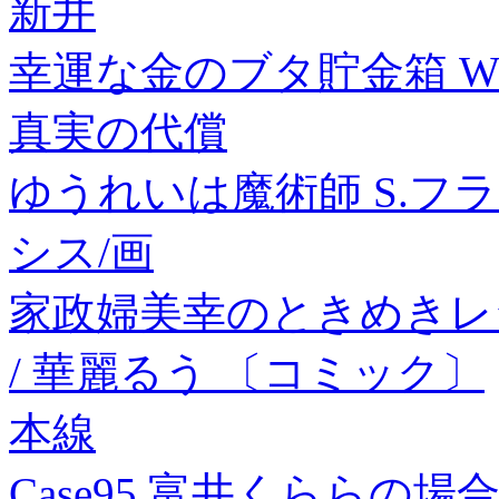
新井
幸運な金のブタ貯金箱 WJ-
真実の代償
ゆうれいは魔術師 S.フラ
シス/画
家政婦美幸のときめきレシ
/ 華麗るう 〔コミック〕
本線
Case95 富井くららの場合 -