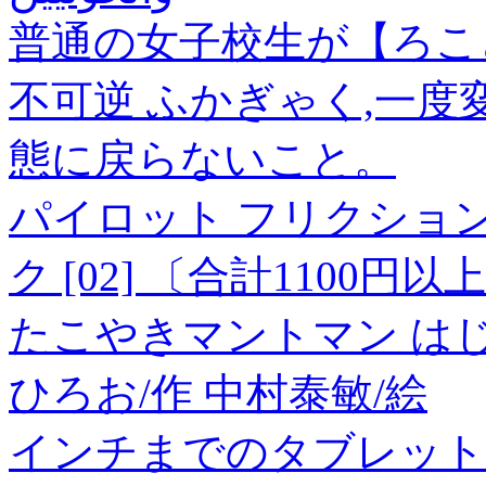
普通の女子校生が【ろこど
不可逆 ふかぎゃく,一
態に戻らないこと。
パイロット フリクションポ
ク [02] 〔合計1100円
たこやきマントマン は
ひろお/作 中村泰敏/絵
インチまでのタブレット