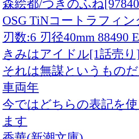
森絵都/つきのふね[9784043
OSG TiNコートラフ
刃数:6 刃径40mm 88490 E
きみはアイドル[1話売り] st
それは無謀というものだ
車両年
今ではどちらの表記を使
ます
香華(新潮文庫)