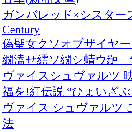
ガンバレッド×シスターズ(
Century
偽聖女クソオブザイヤー【
繝溘せ繧ソ繝シ蜻ウ縺」蟄
ヴァイスシュヴァルツ 
福を!紅伝説 “ひょいざぶろー 
ヴァイス シュヴァルツ 
法