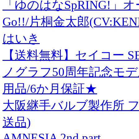
「ゆのはなSpRING!」
Go!!/片桐金太郎(CV:KEN
はいき
【送料無料】セイコー SEI
ノグラフ50周年記念モデル 
用品/6か月保証★
大阪継手バルブ製作所 フート
送品)
AMNESIA 2nd part