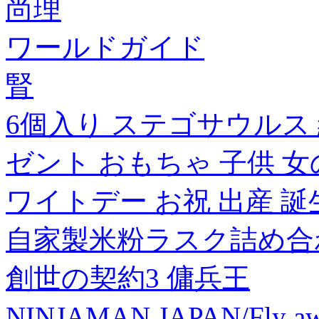
尚理
ワールドガイド
腎
6個入り ステゴサウルス
ゼント おもちゃ 子供 女
ワイトデー お祝 出産 
自家製米粉ラスク詰め合
創世の契約3 傭兵王
NINJAMAN JAPAN/Fly 