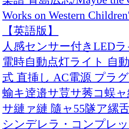
Works on Western Chil
【英語版】
人感センサー付きLEDラ
電時自動点灯ライト 自動
式 直挿し AC電源 プラ
蝓キ逹邉サ荳サ莠コ蜈ャ
サ縺ァ縺 隨ャ55隧ア縲
シンデレラ・コンプレック