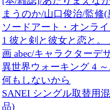
[本/雑誌]/あたりまえ
まうのか/山口俊治/監修
ソードアート・オンライ
1 彼と剣と彼女と恋と。 
画 abec/キャラクターデ
異世界ウォーキング 4 
何もしないから
SANEI シングル取替用混合栓
品)