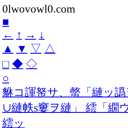
0lwovowl0.com
■
←
↑
→
↓
▲
▼
▽
△
□
◆
◇
○
貅コ諢帑サ、螫「縺ッ譌
∪縺帙s窶ヲ縺」 繧「
繧ッ