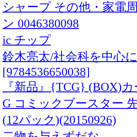
シャープ その他・家電周辺
ン 0046380098
ic チップ
鈴木亮太/社会科を中心
[9784536650038]
『新品』{TCG} (BOX
G コミックブースター 先導
(12パック)(20150926)
二物を与えずだな