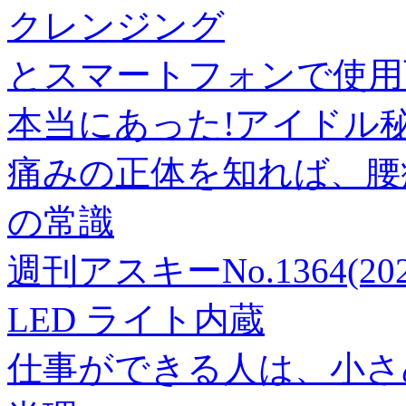
クレンジング
とスマートフォンで使用
本当にあった!アイドル秘話
痛みの正体を知れば、腰
の常識
週刊アスキーNo.1364(20
LED ライト内蔵
仕事ができる人は、小さ