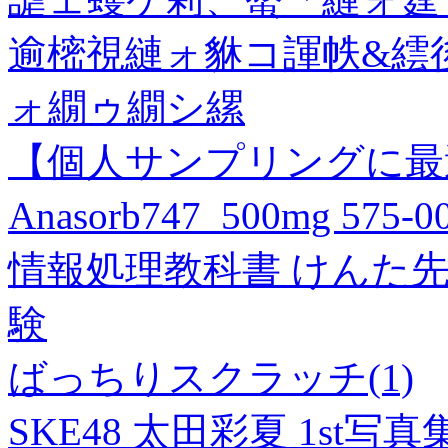
逾樒視縺ォ貅コ諢帙&繧後
ォ繝ゥ繝シ縲
【個人サンプリングに最
Anasorb747_500mg 575
情報処理教科書 けんた
験
ばっちりスクラッチ(1)
SKE48 太田彩夏 1s