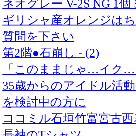
ネオグレー V-2S NG 1個 5
ギリシャ産オレンジはち
質問を下さい
第2階●石崩し - (2)
「このままじゃ…イク…」
35歳からのアイドル活動 
を検討中の方に
ココミル石垣竹富宮古西
長袖のTシャツ