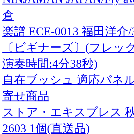
倉
楽譜 ECE-0013 福田洋
〔ビギナーズ〕(フレック
演奏時間:4分38秒)
自在ブッシュ 適応パネル厚2
寄せ商品
ストア・エキスプレス 秋の
2603 1個(直送品)