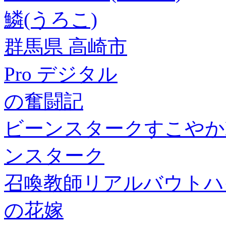
鱗(うろこ)
群馬県 高崎市
Pro デジタル
の奮闘記
ビーンスタークすこやかM
ンスターク
召喚教師リアルバウトハイ
の花嫁