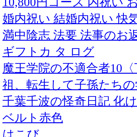
10,800円コース 内祝い
婚内祝い 結婚内祝い 快
満中陰志 法要 法事のお返
ギフトカ タ ログ
魔王学院の不適合者10〈
祖、転生して子孫たちの
千葉千波の怪奇日記 化
ベルト赤色
はこび