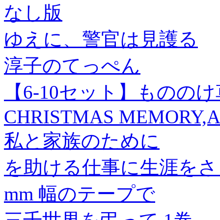
なし版
ゆえに、警官は見護る
淳子のてっぺん
【6-10セット】もののけ
CHRISTMAS MEMORY,A
私と家族のために
を助ける仕事に生涯をさ
mm 幅のテープで