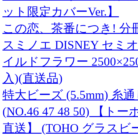
ット限定カバーVer.】
この恋、茶番につき! 分
スミノエ DISNEY セ
イルドフラワー 2500×25
入)(直送品)
特大ビーズ (5.5mm) 糸通
(NO.46 47 48 50
直送】 (TOHO グラスビ