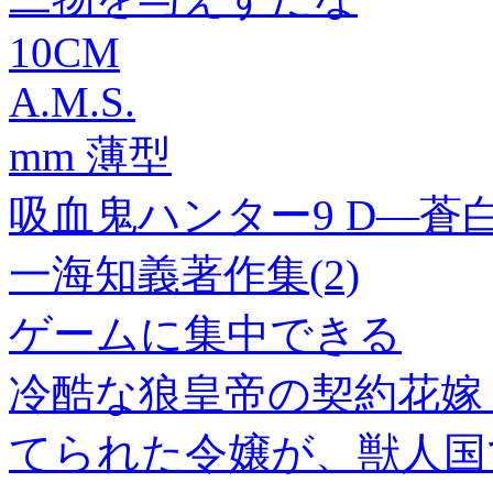
10CM
A.M.S.
mm 薄型
吸血鬼ハンター9 D―蒼
一海知義著作集(2)
ゲームに集中できる
冷酷な狼皇帝の契約花嫁
てられた令嬢が、獣人国