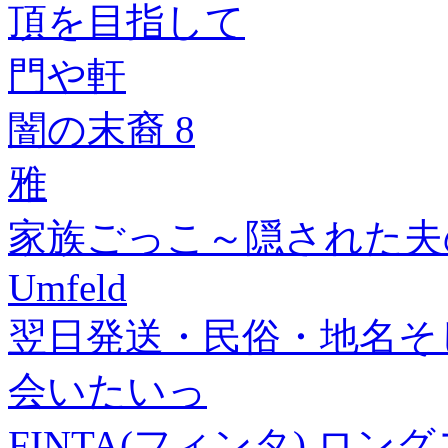
頂を目指して
門や軒
闇の末裔 8
雅
家族ごっこ～隠された夫の
Umfeld
翌日発送・民俗・地名そ
会いたいっ
FINTA(フィンタ) ロン