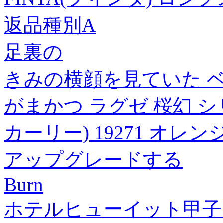
返品種別A
足裏の
きみの横顔を見ていた ベ
がまかつ ラグゼ 桜幻 
カーリー) 19271 オ
アップグレードする
Burn
ホテルヒューイット甲子