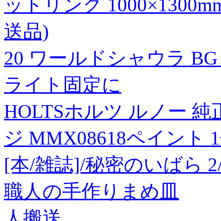
ットリング 1000×1300
送品)
20 ワールドシャウラ BG 2
ライト固定に
HOLTSホルツ ルノー 
ジ MMX08618ペイント 
[本/雑誌]/秘密のいばら 2
職人の手作りまめ皿
人搬送