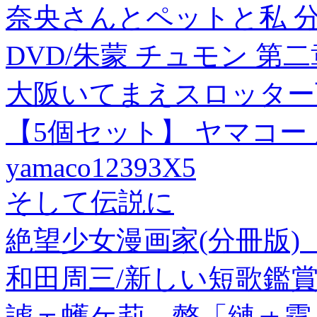
奈央さんとペットと私 分冊
DVD/朱蒙 チュモン 第
大阪いてまえスロッター万
【5個セット】 ヤマコー
yamaco12393X5
そして伝説に
絶望少女漫画家(分冊版) 
和田周三/新しい短歌鑑賞 第4巻
謔ェ蠖ケ莉、螫「縺ォ霆