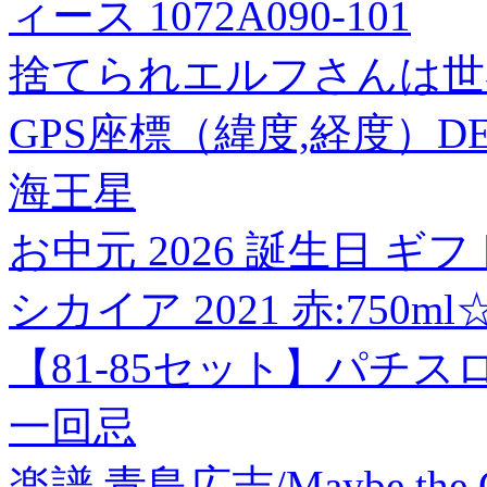
ィース 1072A090-101
捨てられエルフさんは世界
GPS座標（緯度,経度）DEG 
海王星
お中元 2026 誕生日 ギ
シカイア 2021 赤:750ml☆ 
【81-85セット】パチ
一回忌
楽譜 青島広志/Maybe the Grimm