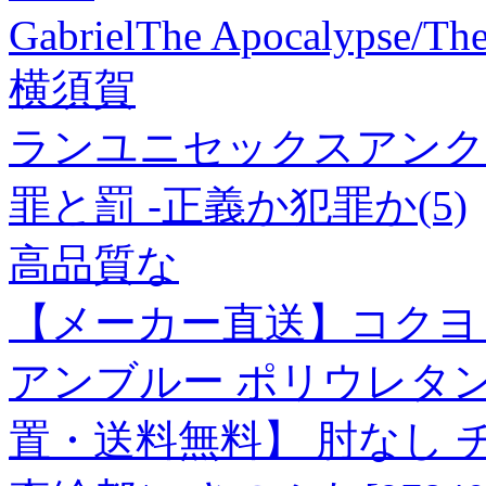
GabrielThe Apocalypse/Th
横須賀
ランユニセックスアンク
罪と罰 -正義か犯罪か(5)
高品質な
【メーカー直送】コクヨ 
アンブルー ポリウレタ
置・送料無料】 肘なし 