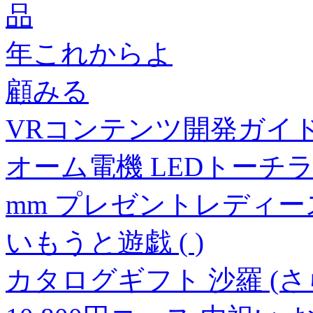
品
年これからよ
顧みる
VRコンテンツ開発ガイド 
オーム電機 LEDトーチライト
mm プレゼントレディ
いもうと遊戯 ( )
カタログギフト 沙羅 (さ