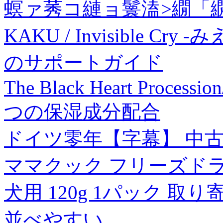
螟ァ莠コ縺ョ鬟溘>繝「
KAKU / Invisible Cry
のサポートガイド
The Black Heart Processi
つの保湿成分配合
ドイツ零年【字幕】 中古 
ママクック フリーズド
犬用 120g 1パック 取
並べやすい