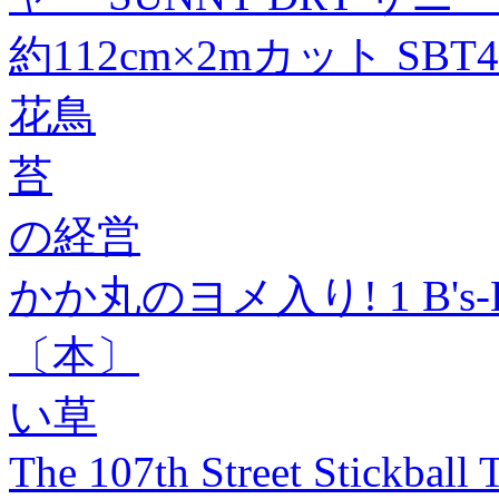
約112cm×2mカット SBT40
花鳥
苔
の経営
かか丸のヨメ入り! 1 B's-LO
〔本〕
い草
The 107th Street Stickball