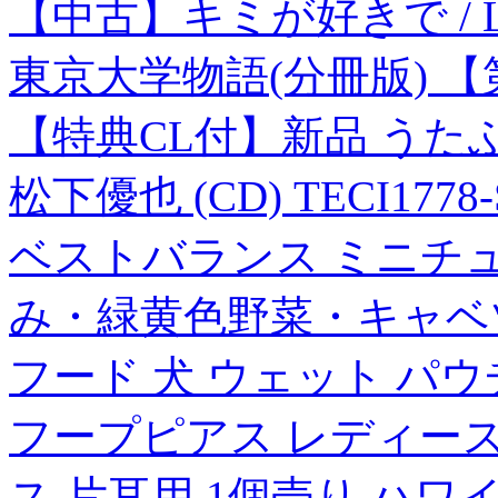
【中古】キミが好きで / Li
東京大学物語(分冊版) 【
【特典CL付】新品 うたふ
松下優也 (CD) TECI1778-
ベストバランス ミニチ
み・緑黄色野菜・キャベツ入
フード 犬 ウェット パウ
フープピアス レディース
ス 片耳用 1個売り ハ