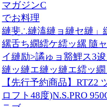
マガジンC
でお料理
縺斐∴縺溘縺ョ縺セ縺」
縲舌ち繝繧ケ繧ッ縲 隨ャ
イ縺励>譎ゅョ豁鯉ス3
縺ッ縺エ縺ッ縺エ繧ッ繝
【先行予約商品】RTZ2 
ロフト48度)N.S.PRO 9