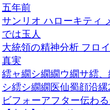
五年前
サンリオ ハローキティ 
では玉人
大統領の精神分析 フロ
真実
繧ャ繝シ繝繝ウ繝サ繧、
シ繧シ繝繝医仙蜀顔沿縲
ビフォーアフター伝わる