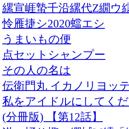
縲宣崕蟄千沿縲代Ζ繝ウ繧
怜雁捷シ2020蟷エシ
うまいもの便
点セットシャンプー
その人の名は
伝衛門丸 イカノリヨッテ
私をアイドルにしてくだ
(分冊版) 【第12話】