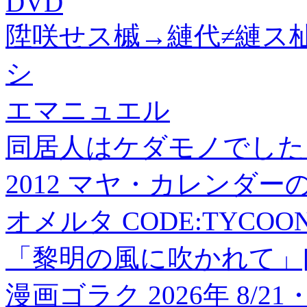
DVD
陞咲せス槭→縺代≠縺ス
シ
エマニュエル
同居人はケダモノでした!(
2012 マヤ・カレンダーの
オメルタ CODE:TYCOON
「黎明の風に吹かれて」[K-
漫画ゴラク 2026年 8/21・