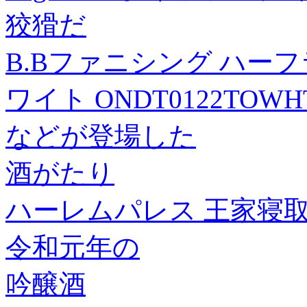
狡猾だ
B.Bファニシング ハーフ
ワイト ONDT0122TOWH
などが登場した
酒がたり
ハーレムパレス 王家寝
令和元年の
吟醸酒