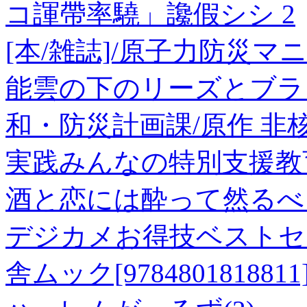
コ諢帶率驍」讒假シシ 2
[本/雑誌]/原子力防災マ
能雲の下のリーズとブラ
和・防災計画課/原作 非
実践みんなの特別支援教育
酒と恋には酔って然るべき
デジカメお得技ベストセレ
舎ムック[9784801818811