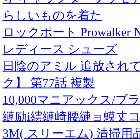
らしいものを着た
ロックポート Prowalker Ne
レディース シューズ
日陰のアミル 追放され
ク】 第77話 複製
10,000マニアックス/
縺励i繧縺崎腰縺ョ蟆丈コ
3M( スリーエム) 清掃