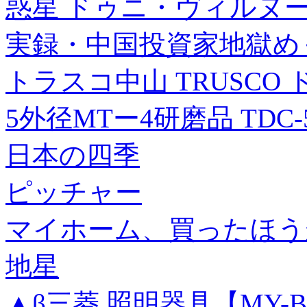
惑星 ドゥニ・ヴィルヌー
実録・中国投資家地獄め
トラスコ中山 TRUSCO
5外径MTー4研磨品 TDC-54
日本の四季
ピッチャー
マイホーム、買ったほう
地星
▲β三菱 照明器具【MY-B4