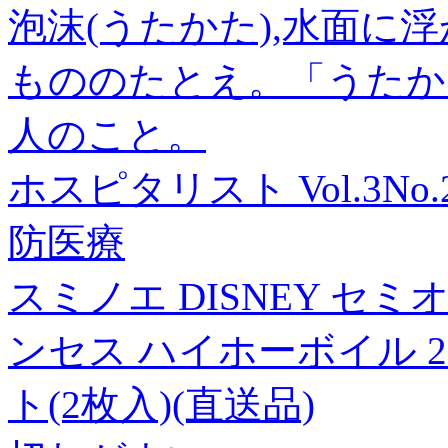
泡沫(うたかた),水面に
もののたとえ。「うたか
人のこと。
ホスピタリスト Vol.3No
防医療
スミノエ DISNEY セ
ンセス ハイホーボイル 23
ト(2枚入)(直送品)