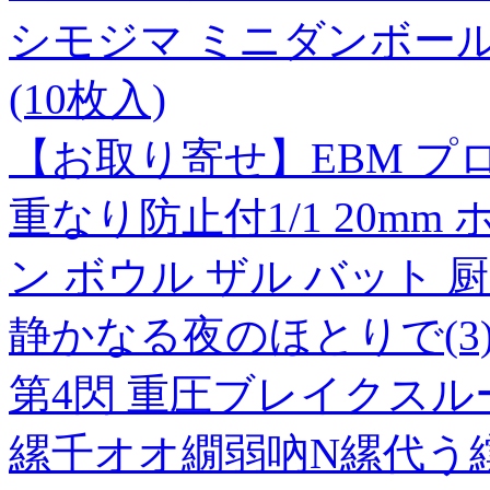
シモジマ ミニダンボール MD
(10枚入)
【お取り寄せ】EBM プロ
重なり防止付1/1 20m
ン ボウル ザル バット 
静かなる夜のほとりで(3
第4閃 重圧ブレイクスル
縲千オオ繝弱吶Ν縲代う