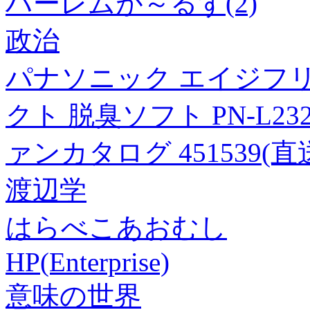
ハーレムが～るず(2)
政治
パナソニック エイジフリ
クト 脱臭ソフト PN-L2
ァンカタログ 451539(直
渡辺学
はらべこあおむし
HP(Enterprise)
意味の世界