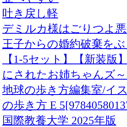
吐き戻し軽
デミルカ様はごりつよ悪
王子からの婚約破棄をぶっ
【1-5セット】【新装版
にされたお姉ちゃんズ～ 
地球の歩き方編集室/イスラエ
の歩き方 E 5[9784058013
国際教養大学 2025年版