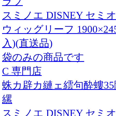
ラブ
スミノエ DISNEY セ
ウィッグリーフ 1900×24
入)(直送品)
袋のみの商品です
C 専門店
蛛カ辟カ縺ェ繧句酔螻3
縲
スミノエ DISNEY セ