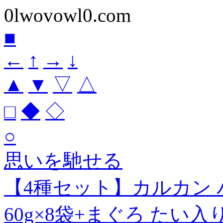
0lwovowl0.com
■
←
↑
→
↓
▲
▼
▽
△
□
◆
◇
○
思いを馳せる
【4種セット】カルカン 
60g×8袋+まぐろ たい入り 