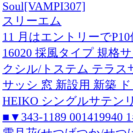
Soul[VAMPI307]
スリーエム
11 月はエントリーでP1
16020 採風タイプ 規格サイ
クシル/トステム テラスサ
サッシ 窓 新設用 新築 
HEIKO シングルサテンリ
■▼343-1189 001419940 
雪月花(せつげつか/せつ