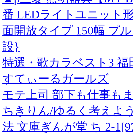
番 LEDライトユニット形
面開放タイプ 150幅 プ
設}
特選・歌カラベスト3 
すてぃーるガールズ
モテ上司 部下も仕事も
ちきりん/ゆるく考えよう
法 文庫ぎんが堂 ち 2-1[978