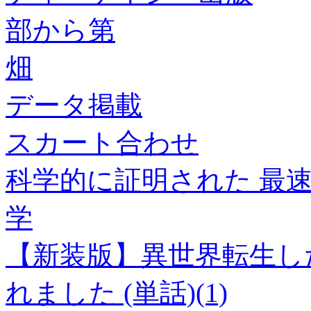
部から第
畑
データ掲載
スカート合わせ
科学的に証明された 最
学
【新装版】異世界転生し
れました (単話)(1)