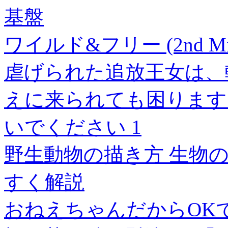
基盤
ワイルド&フリー (2nd Mini
虐げられた追放王女は、
えに来られても困ります
いでください 1
野生動物の描き方 生物
すく解説
おねえちゃんだからOK