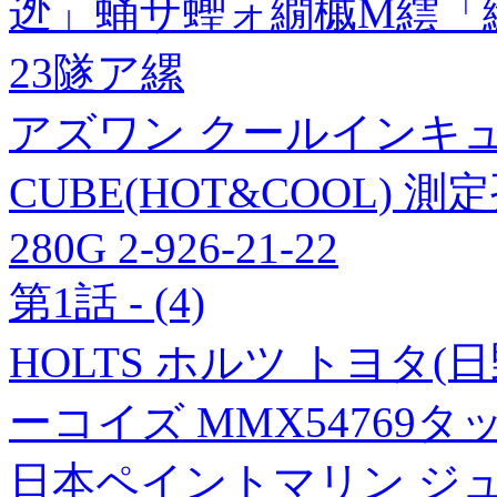
迯」蛹サ蟶ォ繝槭Μ繧「
23隧ア縲
アズワン クールインキュベ
CUBE(HOT&COOL) 測
280G 2-926-21-22
第1話 - (4)
HOLTS ホルツ トヨタ(
ーコイズ MMX54769タ
日本ペイントマリン ジュン