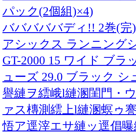
パック(2個組)×4)
バババババディ!! 2巻(完)
アシックス ランニング
GT-2000 15 ワイド ブラ
ューズ 29.0 ブラック 
譽縺ヲ繧峨l縺溷閨門・
ァス槫測繧上l縺溷螟ゥ
悟ア逕滓エサ縺ッ逕倡曝