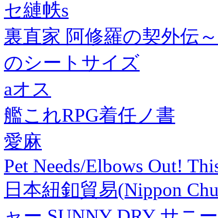
セ縺帙s
裏直家 阿修羅の契外伝
のシートサイズ
aオス
艦これRPG着任ノ書
愛麻
Pet Needs/Elbows Out! Th
日本紐釦貿易(Nippon C
ャー SUNNY DRY サ