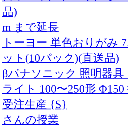
品)
m まで延長
トーヨー 単色おりがみ 7.5c
ット(10パック)(直送品)
βパナソニック 照明器具【
ライト 100〜250形 Φ15
受注生産 {S}
さんの授業