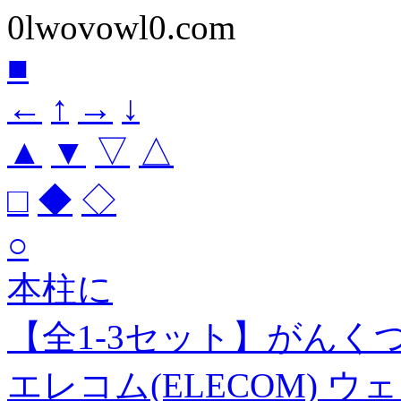
0lwovowl0.com
■
←
↑
→
↓
▲
▼
▽
△
□
◆
◇
○
本柱に
【全1-3セット】がんく
エレコム(ELECOM) 