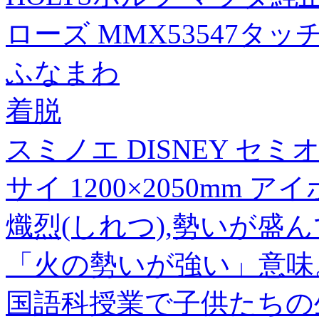
ローズ MMX53547タッ
ふなまわ
着脱
スミノエ DISNEY セ
サイ 1200×2050mm ア
熾烈(しれつ),勢いが盛
「火の勢いが強い」意味
国語科授業で子供たちの