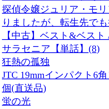
探偵令嬢ジュリア・モリ
りましたが、転生先でも
【中古】ベスト&ベスト /
サラセニア【単話】(8)
狂熱の孤独
JTC 19mmインパクト6角ソケ
個(直送品)
蛍の光