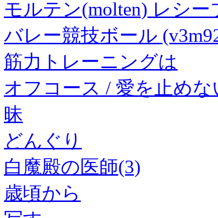
モルテン(molten) レ
バレー競技ボール (v3m92
筋力トレーニングは
オフコース / 愛を止めない
昧
どんぐり
白魔殿の医師(3)
歳頃から