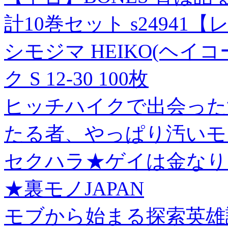
計10巻セット s24941
シモジマ HEIKO(ヘイコー
ク S 12-30 100枚
ヒッチハイクで出会った
たる者、やっぱり汚いモ
セクハラ★ゲイは金なり
★裏モノJAPAN
モブから始まる探索英雄