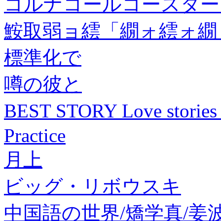
コルナコールコースター ピンク
鮟取弱ョ繧「繝ォ繧ォ繝 
標準化で
噂の彼と
BEST STORY Love stori
Practice
月上
ビッグ・リボウスキ
中国語の世界/矯学真/姜