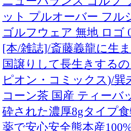
ニューバランス ゴルフ 
ット プルオーバー フル
ゴルフウェア 無地 ロゴ 012526
[本/雑誌]/斎藤義龍に
国譲りして長生きするのを
ピオン・コミックス)/巽
コーン茶 国産 ティーバッグ
砕された濃厚8gタイプ
薬で安心安全熊本産100%