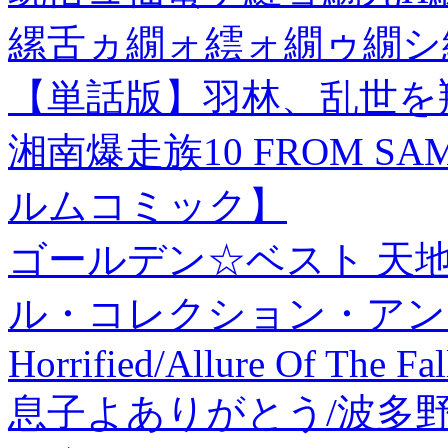
縲舌ヵ繝ォ繧ォ繝ゥ繝シ
【単話版】羽林、乱世を翔
湘南爆走族10 FROM S
ルムコミック】
ゴールデン☆ベスト 天
ル・コレクション・アンド・
Horrified/Allure Of The F
息子よありがとう/波多