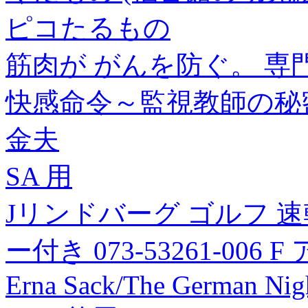
ピコたるもの
筋肉が がんを防ぐ。 専
快感命令～監視教師の秘
金夫
SA 用
Jリンドバーグ ゴルフ 速
ー付き 073-53261-00
Erna Sack/The German Nig