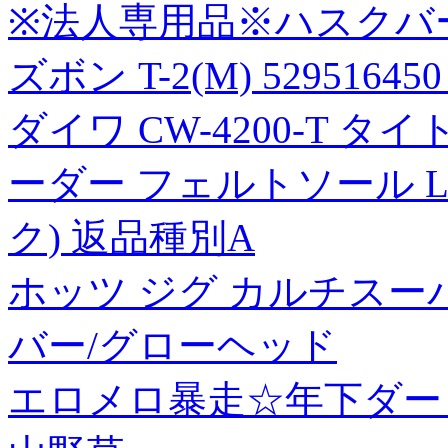
※法人専用品※ハスクバ
ズボン T-2(M) 529516450
ダイワ CW-4200-T
ーダー フェルトソール Lサイ
ク) 返品種別A
ホッツ ジグ カルチスーパー
バー/グローヘッド
エロメロ暴走☆年下ダー