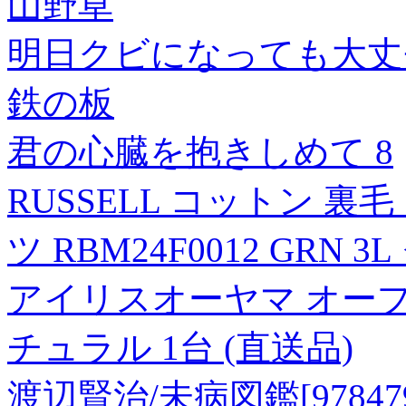
山野草
明日クビになっても大丈
鉄の板
君の心臓を抱きしめて 8
RUSSELL コットン 裏
ツ RBM24F0012 GRN 
アイリスオーヤマ オープン
チュラル 1台 (直送品)
渡辺賢治/未病図鑑[9784799