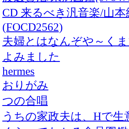
CD 来るべき汎音楽/山本
(FOCD2562)
夫婦とはなんぞや～くまぴ
よみました
hermes
おりがみ
つの合唱
うちの家政夫は、Hで生