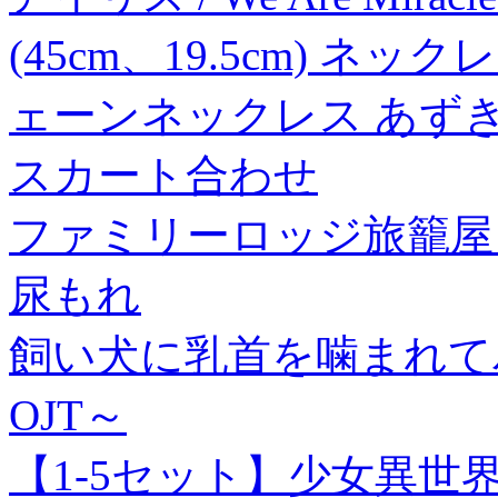
(45cm、19.5cm) ネ
ェーンネックレス あず
スカート合わせ
ファミリーロッジ旅籠屋・
尿もれ
飼い犬に乳首を噛まれて
OJT～
【1-5セット】少女異世