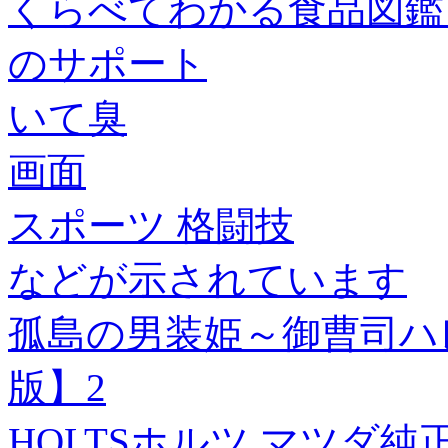
くらべてわかる食品図鑑 
のサポート
いて臭
画面
スポーツ 格闘技
などが示されています
孤島の男装姫～御曹司ハ
版】2
HOLTSホルツ マツダ純