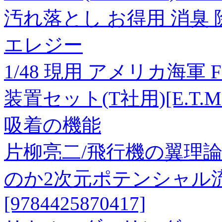
汚れ落とし お得用 消臭 
エレジー
1/48 現用 アメリカ海軍 
装置セット(T社用)[E.T.
吸着の機能
片柳亮二/飛行機の翼理
のか2次元ポテンシャル
[9784425870417]