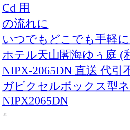
Cd 用
の流れに
いつでもどこでも手軽に
ホテル天山閣海ゆぅ庭 (
NIPX-2065DN 直送
ガピクセルボックス型ネ
NIPX2065DN