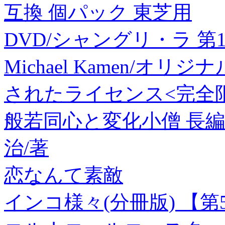
互換 個パック 東芝用
DVD/シャングリ・ラ 第
Michael Kamen/オ
されたライセンス<完全限定盤
般若同心と変化小僧 長編
治/著
恋なんて素敵
インコ様々(分冊版) 【第