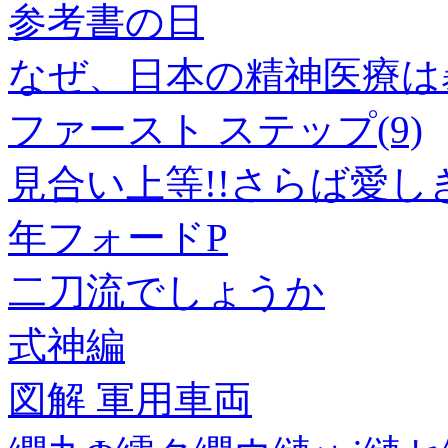
参考書の日
なぜ、日本の精神医療は
ファースト ステップ(9)
見合い上等!!さらば愛し
年フォードP
二刀流でしょうか
式神編
図解 軍用車両