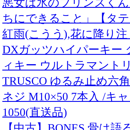
悪女は氷のプリンスくん
ちにできること」【タテ
紅雨(こうう),花に降り
DXガッツハイパーキー
ィキー ウルトラマント
TRUSCO ゆるみ止め六
ネジ M10×50 7本入 /キャ
1050(直送品)
【中古】BONES 骨は語る