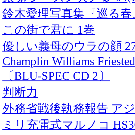
鈴木愛理写真集『巡る春
この街で君に 1巻
優しい義母のウラの顔 2
Champlin Williams Frieste
〔BLU-SPEC CD 2〕
判断力
外務省戦後執務報告 アジ
ミリ充電式マルノコ HS30