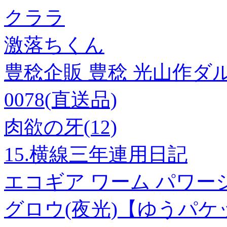
クララ
激落ちくん
豊稔企販 豊稔 光山作ダルマ鎌 
0078(直送品)
肉欲の牙(12)
15.横線三年連用日記
エコギア ワーム パワーシ
グロウ(夜光)【ゆうパケ