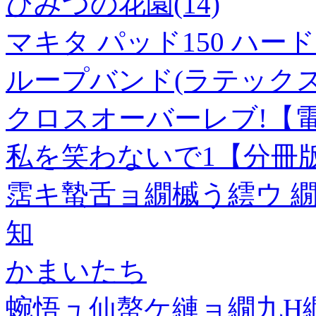
ひみつの花園(14)
マキタ パッド150 ハード A
ループバンド(ラテックス
クロスオーバーレブ!【電
私を笑わないで1【分冊
霑キ蟄舌ョ繝槭う繧ウ 繝
知
かまいたち
蜿悟ュ仙螯ケ縺ョ繝九Η