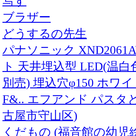
写す
ブラザー
どうするの先生
パナソニック XND2061
ト 天井埋込型 LED(温
別売) 埋込穴φ150 ホワ
F&.. エフアンド パス
古屋市守山区)
くだもの (福音館の幼児