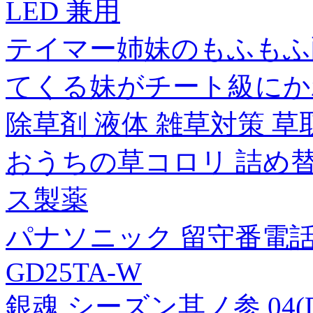
LED 兼用
テイマー姉妹のもふもふ
てくる妹がチート級にか
除草剤 液体 雑草対策 草
おうちの草コロリ 詰め替え用
ス製薬
パナソニック 留守番電話機
GD25TA-W
銀魂 シーズン其ノ参 04(D