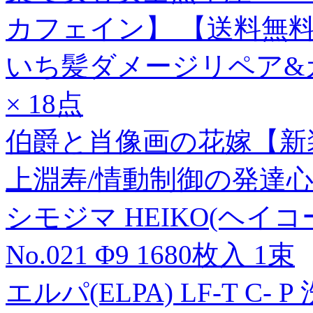
カフェイン】 【送料無
いち髪ダメージリペア&
× 18点
伯爵と肖像画の花嫁【新
上淵寿/情動制御の発達心理学[
シモジマ HEIKO(ヘイコー
No.021 Φ9 1680枚入 1束
エルパ(ELPA) LF-T C-