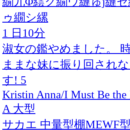
繝九Φ繧ク繝ウ縺ゅj縺セ
ゥ繝シ縲
1 日10分
淑女の鑑やめました。 
ままな妹に振り回されな
す! 5
Kristin Anna/I Must Be th
A 大型
サカエ 中量型棚MEWF型 