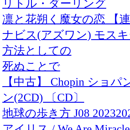
リトル・ダーリング
凛と花朔く魔女の恋 【連載
ナビス(アズワン) モスキート
方法としての
死ぬことで
【中古】 Chopin ショ
ン(2CD) 〔CD〕
地球の歩き方 J08 20232
アイリス / We Are Miracl