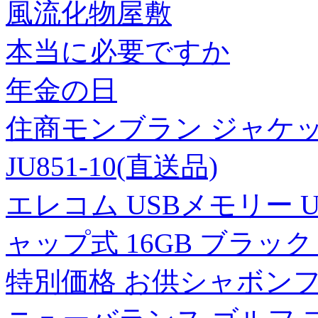
風流化物屋敷
本当に必要ですか
年金の日
住商モンブラン ジャケット
JU851-10(直送品)
エレコム USBメモリー US
ャップ式 16GB ブラック M
特別価格 お供シャボンフ