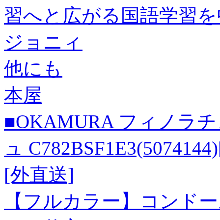
習へと広がる国語学習を中
ジョニィ
他にも
本屋
■OKAMURA フィノラ
ュ C782BSF1E3(507
[外直送]
【フルカラー】コンドー